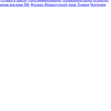
готовка к школе
Программирование
Профориентация
Психолог
анная реклама ВК
Физика
Французский язык
Химия
Черчение