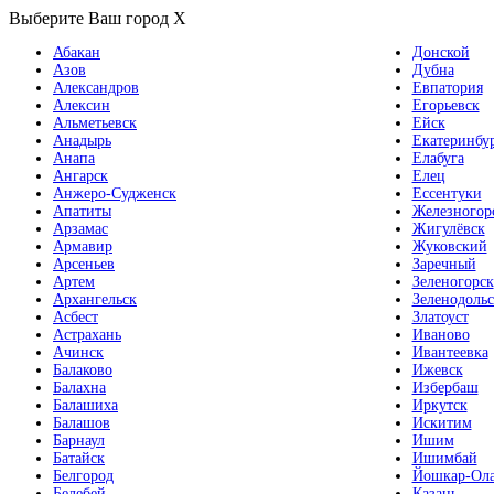
Выберите Ваш город
X
Абакан
Донской
Азов
Дубна
Александров
Евпатория
Алексин
Егорьевск
Альметьевск
Ейск
Анадырь
Екатеринбу
Анапа
Елабуга
Ангарск
Елец
Анжеро-Судженск
Ессентуки
Апатиты
Железногор
Арзамас
Жигулёвск
Армавир
Жуковский
Арсеньев
Заречный
Артем
Зеленогорск
Архангельск
Зеленодольс
Асбест
Златоуст
Астрахань
Иваново
Ачинск
Ивантеевка
Балаково
Ижевск
Балахна
Избербаш
Балашиха
Иркутск
Балашов
Искитим
Барнаул
Ишим
Батайск
Ишимбай
Белгород
Йошкар-Ол
Белебей
Казань