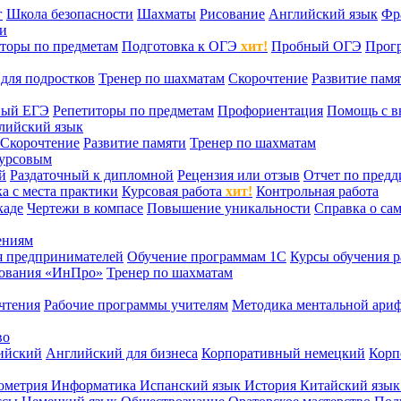
г
Школа безопасности
Шахматы
Рисование
Английский язык
Фр
ти
торы по предметам
Подготовка к ОГЭ
хит!
Пробный ОГЭ
Прог
для подростков
Тренер по шахматам
Скорочтение
Развитие памя
ный ЕГЭ
Репетиторы по предметам
Профориентация
Помощь с в
лийский язык
Скорочтение
Развитие памяти
Тренер по шахматам
курсовым
й
Раздаточный к дипломной
Рецензия или отзыв
Отчет по пред
а с места практики
Курсовая работа
хит!
Контрольная работа
каде
Чертежи в компасе
Повышение уникальности
Справка о са
ениям
я предпринимателей
Обучение программам 1С
Курсы обучения р
сования «ИнПро»
Тренер по шахматам
чтения
Рабочие программы учителям
Методика ментальной ариф
во
ийский
Английский для бизнеса
Корпоративный немецкий
Корп
ометрия
Информатика
Испанский язык
История
Китайский язы