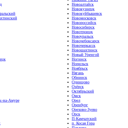
д
Новоалтайск
Новокузнецк
ральский
Новокуйбышевск
хтинский
Новомосковск
Новороссийск
Новосибирск
Новотроицк
Новоуральск
Новочебоксарск
Новочеркасск
Новошахтинск
Новый Уренгой
ецк
Ногинск
Норильск
Ноябрьск
Нягань
Обнинск
Одинцово
Озёрск
Октябрьский
Омск
к-на-Амуре
Орел
Оренбург
Орехово-Зуево
Орск
П-Камчатский
к
п. Косая Гора
Павлово