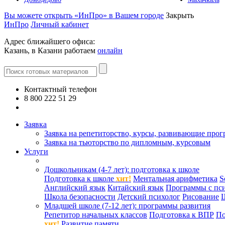
Вы можете открыть «ИнПро» в Вашем городе
Закрыть
ИнПро
Личный кабинет
Адрес ближайшего офиса:
Казань, в Казани работаем
онлайн
Контактный телефон
8 800 222 51 29
Все контакты
Заявка
Заявка на репетиторство, курсы, развивающие про
Заявка на тьюторство по дипломным, курсовым
Услуги
Дошкольникам (4-7 лет): подготовка к школе
Подготовка к школе
хит!
Ментальная арифметика
S
Английский язык
Китайский язык
Программы с пс
Школа безопасности
Детский психолог
Рисование
Младшей школе (7-12 лет): программы развития
Репетитор начальных классов
Подготовка к ВПР
По
хит!
Развитие памяти