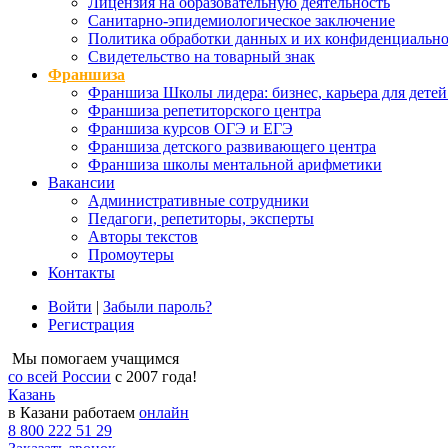
Лицензия на образовательную деятельность
Санитарно-эпидемиологическое заключение
Политика обработки данных и их конфиденциально
Свидетельство на товарный знак
Франшиза
Франшиза Школы лидера: бизнес, карьера для детей
Франшиза репетиторского центра
Франшиза курсов ОГЭ и ЕГЭ
Франшиза детского развивающего центра
Франшиза школы ментальной арифметики
Вакансии
Административные сотрудники
Педагоги, репетиторы, эксперты
Авторы текстов
Промоутеры
Контакты
Войти
|
Забыли пароль?
Регистрация
Мы помогаем учащимся
со всей России
с 2007 года!
Казань
в Казани работаем
онлайн
8 800 222 51 29