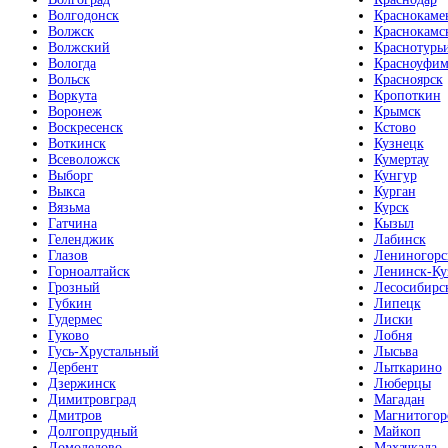
Волгодонск
Краснокаме
Волжск
Краснокамс
Волжский
Краснотурь
Вологда
Красноуфим
Вольск
Красноярск
Воркута
Кропоткин
Воронеж
Крымск
Воскресенск
Кстово
Воткинск
Кузнецк
Всеволожск
Кумертау
Выборг
Кунгур
Выкса
Курган
Вязьма
Курск
Гатчина
Кызыл
Геленджик
Лабинск
Глазов
Лениногорс
Горноалтайск
Ленинск-Ку
Грозный
Лесосибирс
Губкин
Липецк
Гудермес
Лиски
Гуково
Лобня
Гусь-Хрустальный
Лысьва
Дербент
Лыткарино
Дзержинск
Люберцы
Димитровград
Магадан
Дмитров
Магнитогор
Долгопрудный
Майкоп
Домодедово
Махачкала