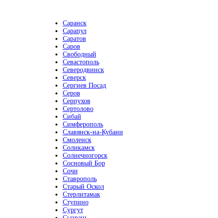
Саранск
Сарапул
Саратов
Саров
Свободный
Севастополь
Северодвинск
Северск
Сергиев Посад
Серов
Серпухов
Сертолово
Сибай
Симферополь
Славянск-на-Кубани
Смоленск
Соликамск
Солнечногорск
Сосновый Бор
Сочи
Ставрополь
Старый Оскол
Стерлитамак
Ступино
Сургут
Сызрань