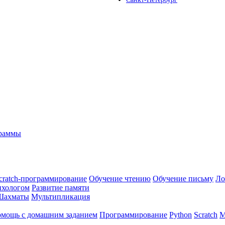
граммы
cratch-программирование
Обучение чтению
Обучение письму
Ло
ихологом
Развитие памяти
Шахматы
Мультипликация
мощь с домашним заданием
Программирование
Python
Scratch
М