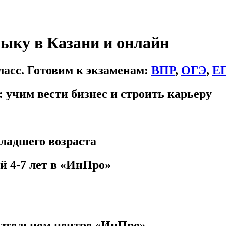
зыку в Казани и онлайн
ласс. Готовим к экзаменам:
ВПР
,
ОГЭ
,
Е
 учим вести бизнес и строить карьеру
младшего возраста
 4-7 лет в «ИнПро»
вательном центре «ИнПро»