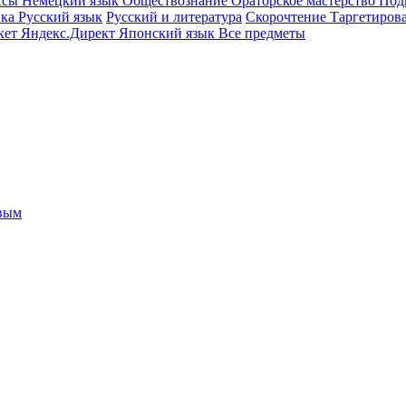
ссы
Немецкий язык
Обществознание
Ораторское мастерство
Под
ика
Русский язык
Русский и литература
Скорочтение
Таргетиров
кет
Яндекс.Директ
Японский язык
Все предметы
овым