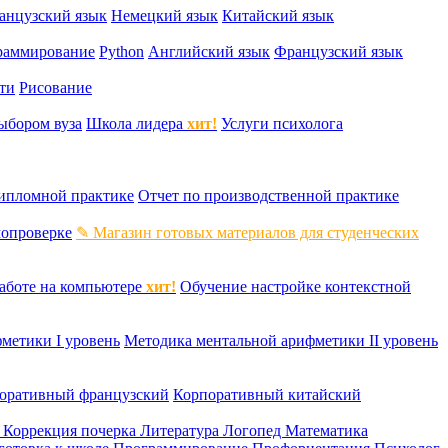
анцузский язык
Немецкий язык
Китайский язык
раммирование
Python
Английский язык
Французский язык
ти
Рисование
ыбором вуза
Школа лидера
хит!
Услуги психолога
дипломной практике
Отчет по производственной практике
мопроверке
✎ Магазин готовых материалов для студенческих
аботе на компьютере
хит!
Обучение настройке контекстной
метики I уровень
Методика ментальной арифметики II уровень
оративный французский
Корпоративный китайский
к
Коррекция почерка
Литература
Логопед
Математика