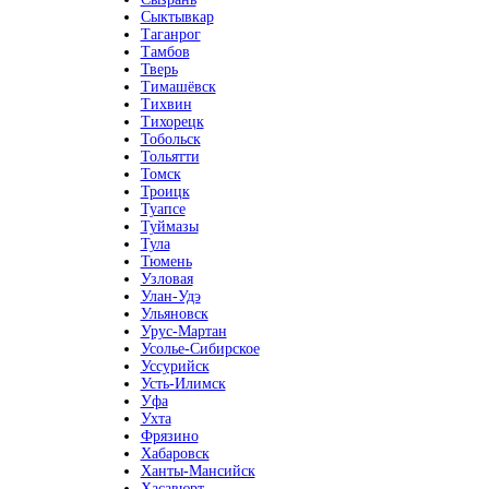
Сыктывкар
Таганрог
Тамбов
Тверь
Тимашёвск
Тихвин
Тихорецк
Тобольск
Тольятти
Томск
Троицк
Туапсе
Туймазы
Тула
Тюмень
Узловая
Улан-Удэ
Ульяновск
Урус-Мартан
Усолье-Сибирское
Уссурийск
Усть-Илимск
Уфа
Ухта
Фрязино
Хабаровск
Ханты-Мансийск
Хасавюрт