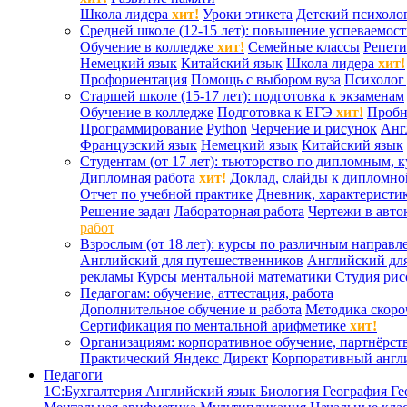
Школа лидера
хит!
Уроки этикета
Детский психоло
Средней школе (12-15 лет): повышение успеваемос
Обучение в колледже
хит!
Семейные классы
Репети
Немецкий язык
Китайский язык
Школа лидера
хит!
Профориентация
Помощь с выбором вуза
Психолог 
Старшей школе (15-17 лет): подготовка к экзаменам
Обучение в колледже
Подготовка к ЕГЭ
хит!
Проб
Программирование
Python
Черчение и рисунок
Анг
Французский язык
Немецкий язык
Китайский язык
Студентам (от 17 лет): тьюторство по дипломным, 
Дипломная работа
хит!
Доклад, слайды к дипломно
Отчет по учебной практике
Дневник, характеристик
Решение задач
Лабораторная работа
Чертежи в авто
работ
Взрослым (от 18 лет): курсы по различным направл
Английский для путешественников
Английский дл
рекламы
Курсы ментальной математики
Студия ри
Педагогам: обучение, аттестация, работа
Дополнительное обучение и работа
Методика скоро
Сертификация по ментальной арифметике
хит!
Организациям: корпоративное обучение, партнёрст
Практический Яндекс Директ
Корпоративный англ
Педагоги
1С:Бухгалтерия
Английский язык
Биология
География
Ге