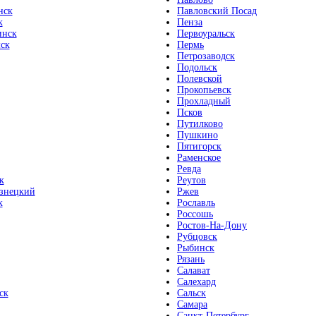
нск
Павловский Посад
к
Пенза
инск
Первоуральск
ск
Пермь
Петрозаводск
Подольск
Полевской
Прокопьевск
Прохладный
Псков
Путилково
Пушкино
Пятигорск
Раменское
Ревда
к
Реутов
знецкий
Ржев
к
Рославль
Россошь
Ростов-На-Дону
Рубцовск
Рыбинск
Рязань
Салават
Салехард
ск
Сальск
Самара
Санкт-Петербург