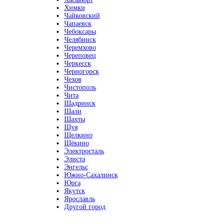
Химки
Чайковский
Чапаевск
Чебоксары
Челябинск
Черемхово
Череповец
Черкесск
Черногорск
Чехов
Чистополь
Чита
Шадринск
Шали
Шахты
Шуя
Щелкино
Щёкино
Электросталь
Элиста
Энгельс
Южно-Сахалинск
Юрга
Якутск
Ярославль
Другой город