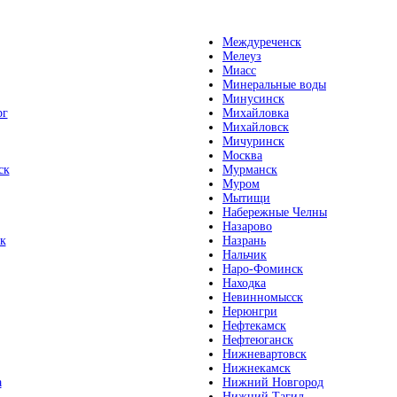
Междуреченск
Мелеуз
Миасс
Минеральные воды
Минусинск
рг
Михайловка
Михайловск
Мичуринск
Москва
ск
Мурманск
Муром
Мытищи
Набережные Челны
Назарово
к
Назрань
Нальчик
Наро-Фоминск
Находка
Невинномысск
Нерюнгри
Нефтекамск
Нефтеюганск
Нижневартовск
Нижнекамск
а
Нижний Новгород
Нижний Тагил