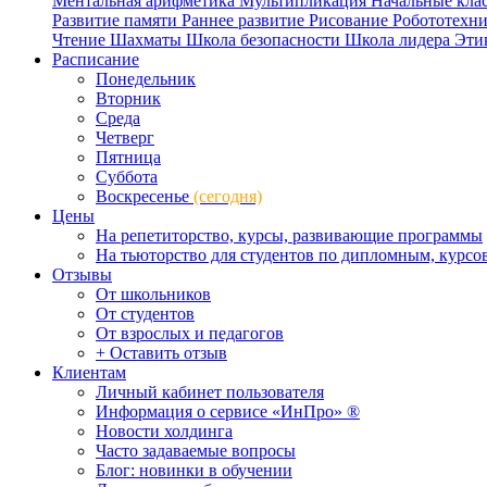
Ментальная арифметика
Мультипликация
Начальные кла
Развитие памяти
Раннее развитие
Рисование
Робототехн
Чтение
Шахматы
Школа безопасности
Школа лидера
Эти
Расписание
Понедельник
Вторник
Среда
Четверг
Пятница
Суббота
Воскресенье
(сегодня)
Цены
На репетиторство, курсы, развивающие программы
На тьюторство для студентов по дипломным, курс
Отзывы
От школьников
От студентов
От взрослых и педагогов
+ Оставить отзыв
Клиентам
Личный кабинет пользователя
Информация о сервисе «ИнПро» ®
Новости холдинга
Часто задаваемые вопросы
Блог: новинки в обучении