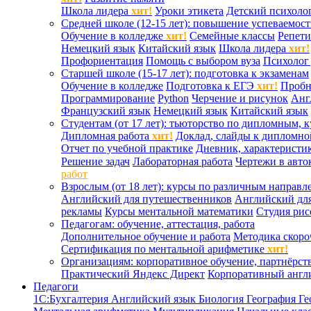
Школа лидера
хит!
Уроки этикета
Детский психоло
Средней школе (12-15 лет): повышение успеваемос
Обучение в колледже
хит!
Семейные классы
Репети
Немецкий язык
Китайский язык
Школа лидера
хит!
Профориентация
Помощь с выбором вуза
Психолог 
Старшей школе (15-17 лет): подготовка к экзаменам
Обучение в колледже
Подготовка к ЕГЭ
хит!
Проб
Программирование
Python
Черчение и рисунок
Анг
Французский язык
Немецкий язык
Китайский язык
Студентам (от 17 лет): тьюторство по дипломным, 
Дипломная работа
хит!
Доклад, слайды к дипломно
Отчет по учебной практике
Дневник, характеристик
Решение задач
Лабораторная работа
Чертежи в авто
работ
Взрослым (от 18 лет): курсы по различным направл
Английский для путешественников
Английский дл
рекламы
Курсы ментальной математики
Студия ри
Педагогам: обучение, аттестация, работа
Дополнительное обучение и работа
Методика скоро
Сертификация по ментальной арифметике
хит!
Организациям: корпоративное обучение, партнёрст
Практический Яндекс Директ
Корпоративный англ
Педагоги
1С:Бухгалтерия
Английский язык
Биология
География
Ге