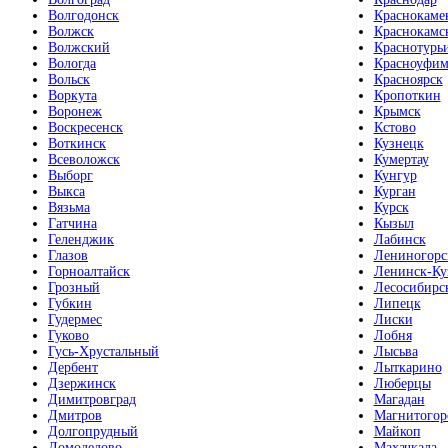
Волгодонск
Краснокаме
Волжск
Краснокамс
Волжский
Краснотурь
Вологда
Красноуфим
Вольск
Красноярск
Воркута
Кропоткин
Воронеж
Крымск
Воскресенск
Кстово
Воткинск
Кузнецк
Всеволожск
Кумертау
Выборг
Кунгур
Выкса
Курган
Вязьма
Курск
Гатчина
Кызыл
Геленджик
Лабинск
Глазов
Лениногорс
Горноалтайск
Ленинск-Ку
Грозный
Лесосибирс
Губкин
Липецк
Гудермес
Лиски
Гуково
Лобня
Гусь-Хрустальный
Лысьва
Дербент
Лыткарино
Дзержинск
Люберцы
Димитровград
Магадан
Дмитров
Магнитогор
Долгопрудный
Майкоп
Домодедово
Махачкала