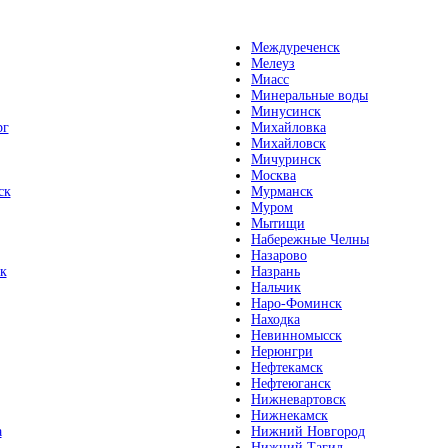
Междуреченск
Мелеуз
Миасс
Минеральные воды
Минусинск
рг
Михайловка
Михайловск
Мичуринск
Москва
ск
Мурманск
Муром
Мытищи
Набережные Челны
Назарово
к
Назрань
Нальчик
Наро-Фоминск
Находка
Невинномысск
Нерюнгри
Нефтекамск
Нефтеюганск
Нижневартовск
Нижнекамск
а
Нижний Новгород
Нижний Тагил