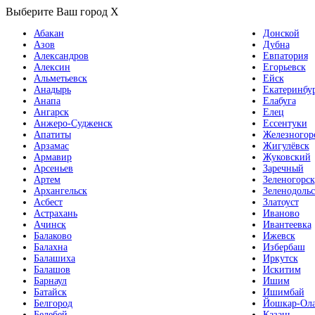
Выберите Ваш город
X
Абакан
Донской
Азов
Дубна
Александров
Евпатория
Алексин
Егорьевск
Альметьевск
Ейск
Анадырь
Екатеринбу
Анапа
Елабуга
Ангарск
Елец
Анжеро-Судженск
Ессентуки
Апатиты
Железногор
Арзамас
Жигулёвск
Армавир
Жуковский
Арсеньев
Заречный
Артем
Зеленогорск
Архангельск
Зеленодольс
Асбест
Златоуст
Астрахань
Иваново
Ачинск
Ивантеевка
Балаково
Ижевск
Балахна
Избербаш
Балашиха
Иркутск
Балашов
Искитим
Барнаул
Ишим
Батайск
Ишимбай
Белгород
Йошкар-Ол
Белебей
Казань