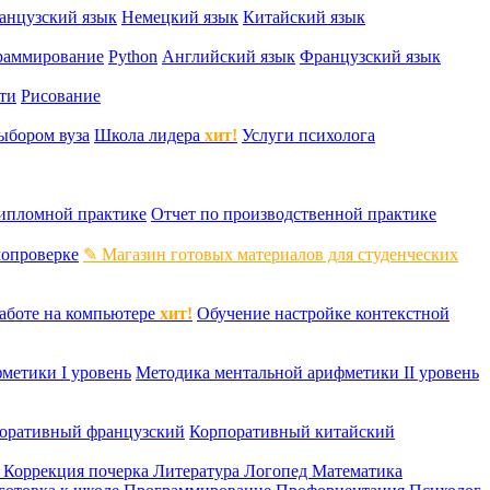
анцузский язык
Немецкий язык
Китайский язык
раммирование
Python
Английский язык
Французский язык
ти
Рисование
ыбором вуза
Школа лидера
хит!
Услуги психолога
дипломной практике
Отчет по производственной практике
мопроверке
✎ Магазин готовых материалов для студенческих
аботе на компьютере
хит!
Обучение настройке контекстной
метики I уровень
Методика ментальной арифметики II уровень
оративный французский
Корпоративный китайский
к
Коррекция почерка
Литература
Логопед
Математика