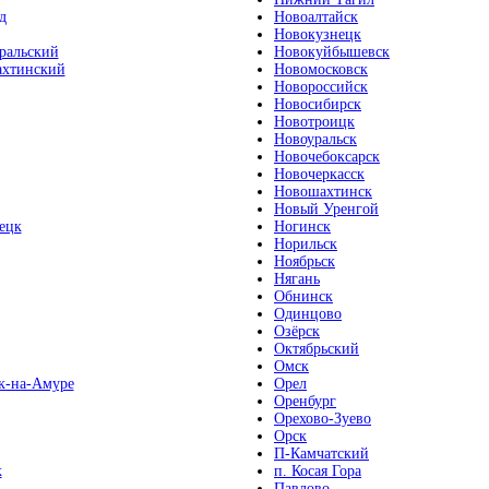
д
Новоалтайск
Новокузнецк
ральский
Новокуйбышевск
хтинский
Новомосковск
Новороссийск
Новосибирск
Новотроицк
Новоуральск
Новочебоксарск
Новочеркасск
Новошахтинск
Новый Уренгой
ецк
Ногинск
Норильск
Ноябрьск
Нягань
Обнинск
Одинцово
Озёрск
Октябрьский
Омск
к-на-Амуре
Орел
Оренбург
Орехово-Зуево
Орск
П-Камчатский
к
п. Косая Гора
Павлово