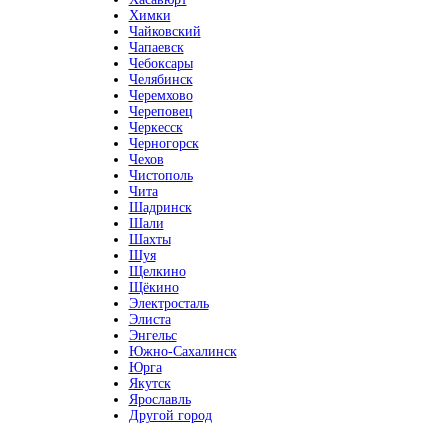
Химки
Чайковский
Чапаевск
Чебоксары
Челябинск
Черемхово
Череповец
Черкесск
Черногорск
Чехов
Чистополь
Чита
Шадринск
Шали
Шахты
Шуя
Щелкино
Щёкино
Электросталь
Элиста
Энгельс
Южно-Сахалинск
Юрга
Якутск
Ярославль
Другой город