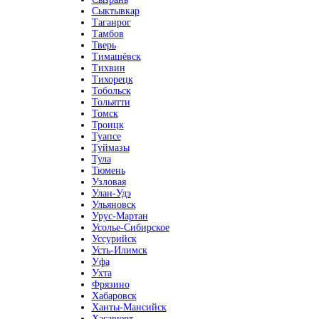
Сыктывкар
Таганрог
Тамбов
Тверь
Тимашёвск
Тихвин
Тихорецк
Тобольск
Тольятти
Томск
Троицк
Туапсе
Туймазы
Тула
Тюмень
Узловая
Улан-Удэ
Ульяновск
Урус-Мартан
Усолье-Сибирское
Уссурийск
Усть-Илимск
Уфа
Ухта
Фрязино
Хабаровск
Ханты-Мансийск
Хасавюрт