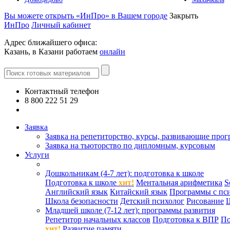
Вы можете открыть «ИнПро» в Вашем городе
Закрыть
ИнПро
Личный кабинет
Адрес ближайшего офиса:
Казань, в Казани работаем
онлайн
Контактный телефон
8 800 222 51 29
Все контакты
Заявка
Заявка на репетиторство, курсы, развивающие про
Заявка на тьюторство по дипломным, курсовым
Услуги
Дошкольникам (4-7 лет): подготовка к школе
Подготовка к школе
хит!
Ментальная арифметика
S
Английский язык
Китайский язык
Программы с пс
Школа безопасности
Детский психолог
Рисование
Младшей школе (7-12 лет): программы развития
Репетитор начальных классов
Подготовка к ВПР
По
хит!
Развитие памяти