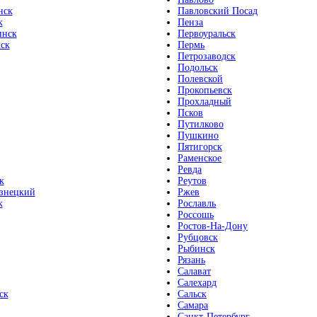
нск
Павловский Посад
к
Пенза
инск
Первоуральск
ск
Пермь
Петрозаводск
Подольск
Полевской
Прокопьевск
Прохладный
Псков
Путилково
Пушкино
Пятигорск
Раменское
Ревда
к
Реутов
знецкий
Ржев
к
Рославль
Россошь
Ростов-На-Дону
Рубцовск
Рыбинск
Рязань
Салават
Салехард
ск
Сальск
Самара
Санкт-Петербург