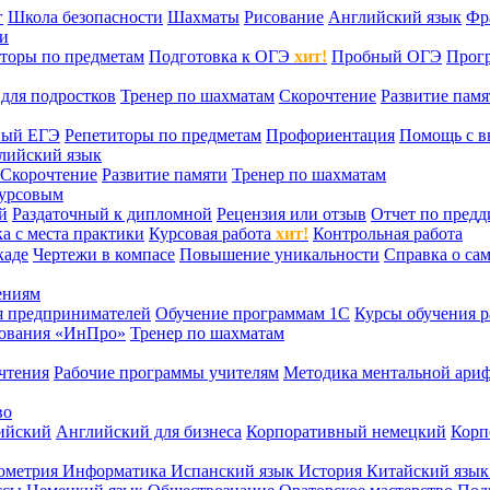
г
Школа безопасности
Шахматы
Рисование
Английский язык
Фр
ти
торы по предметам
Подготовка к ОГЭ
хит!
Пробный ОГЭ
Прог
для подростков
Тренер по шахматам
Скорочтение
Развитие памя
ный ЕГЭ
Репетиторы по предметам
Профориентация
Помощь с в
лийский язык
Скорочтение
Развитие памяти
Тренер по шахматам
курсовым
й
Раздаточный к дипломной
Рецензия или отзыв
Отчет по пред
а с места практики
Курсовая работа
хит!
Контрольная работа
каде
Чертежи в компасе
Повышение уникальности
Справка о са
ениям
я предпринимателей
Обучение программам 1С
Курсы обучения р
сования «ИнПро»
Тренер по шахматам
чтения
Рабочие программы учителям
Методика ментальной ариф
во
ийский
Английский для бизнеса
Корпоративный немецкий
Корп
ометрия
Информатика
Испанский язык
История
Китайский язы