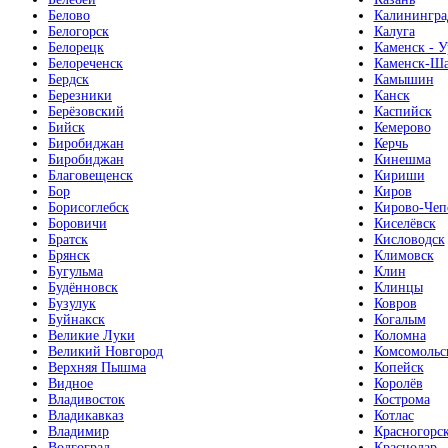
Белово
Калинингра
Белогорск
Калуга
Белорецк
Каменск - У
Белореченск
Каменск-Ша
Бердск
Камышин
Березники
Канск
Берёзовский
Каспийск
Бийск
Кемерово
Биробиджан
Керчь
Биробиджан
Кинешма
Благовещенск
Кириши
Бор
Киров
Борисоглебск
Кирово-Чеп
Боровичи
Киселёвск
Братск
Кисловодск
Брянск
Климовск
Бугульма
Клин
Будённовск
Клинцы
Бузулук
Ковров
Буйнакск
Когалым
Великие Луки
Коломна
Великий Новгород
Комсомольс
Верхняя Пышма
Копейск
Видное
Королёв
Владивосток
Кострома
Владикавказ
Котлас
Владимир
Красногорс
Волгоград
Краснодар