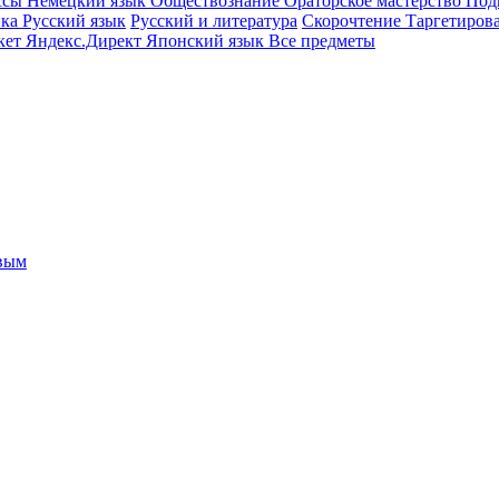
ссы
Немецкий язык
Обществознание
Ораторское мастерство
Под
ика
Русский язык
Русский и литература
Скорочтение
Таргетиров
кет
Яндекс.Директ
Японский язык
Все предметы
овым