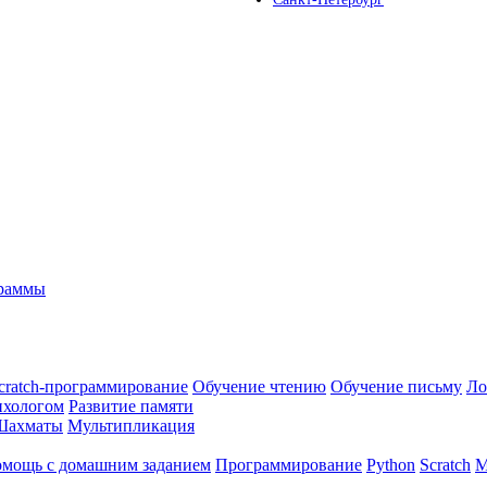
граммы
cratch-программирование
Обучение чтению
Обучение письму
Ло
ихологом
Развитие памяти
Шахматы
Мультипликация
мощь с домашним заданием
Программирование
Python
Scratch
М