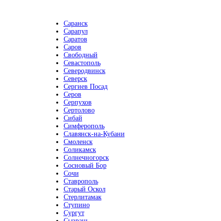
Саранск
Сарапул
Саратов
Саров
Свободный
Севастополь
Северодвинск
Северск
Сергиев Посад
Серов
Серпухов
Сертолово
Сибай
Симферополь
Славянск-на-Кубани
Смоленск
Соликамск
Солнечногорск
Сосновый Бор
Сочи
Ставрополь
Старый Оскол
Стерлитамак
Ступино
Сургут
Сызрань