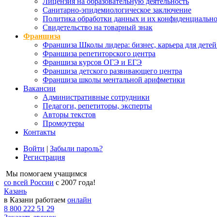
Лицензия на образовательную деятельность
Санитарно-эпидемиологическое заключение
Политика обработки данных и их конфиденциально
Свидетельство на товарный знак
Франшиза
Франшиза Школы лидера: бизнес, карьера для детей
Франшиза репетиторского центра
Франшиза курсов ОГЭ и ЕГЭ
Франшиза детского развивающего центра
Франшиза школы ментальной арифметики
Вакансии
Административные сотрудники
Педагоги, репетиторы, эксперты
Авторы текстов
Промоутеры
Контакты
Войти
|
Забыли пароль?
Регистрация
Мы помогаем учащимся
со всей России
с 2007 года!
Казань
в Казани работаем
онлайн
8 800 222 51 29