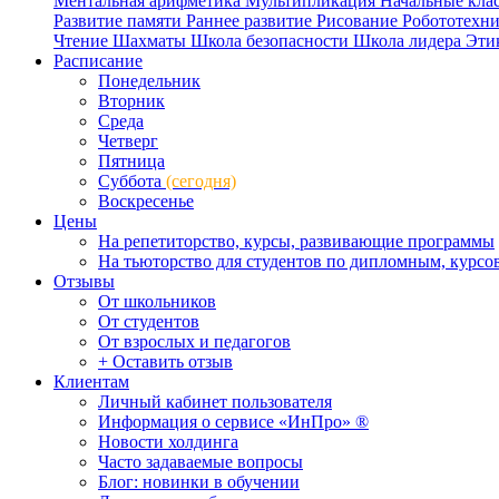
Ментальная арифметика
Мультипликация
Начальные кла
Развитие памяти
Раннее развитие
Рисование
Робототехн
Чтение
Шахматы
Школа безопасности
Школа лидера
Эти
Расписание
Понедельник
Вторник
Среда
Четверг
Пятница
Суббота
(сегодня)
Воскресенье
Цены
На репетиторство, курсы, развивающие программы
На тьюторство для студентов по дипломным, курс
Отзывы
От школьников
От студентов
От взрослых и педагогов
+ Оставить отзыв
Клиентам
Личный кабинет пользователя
Информация о сервисе «ИнПро» ®
Новости холдинга
Часто задаваемые вопросы
Блог: новинки в обучении