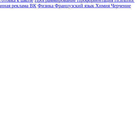
готовка к школе
Программирование
Профориентация
Психолог
анная реклама ВК
Физика
Французский язык
Химия
Черчение