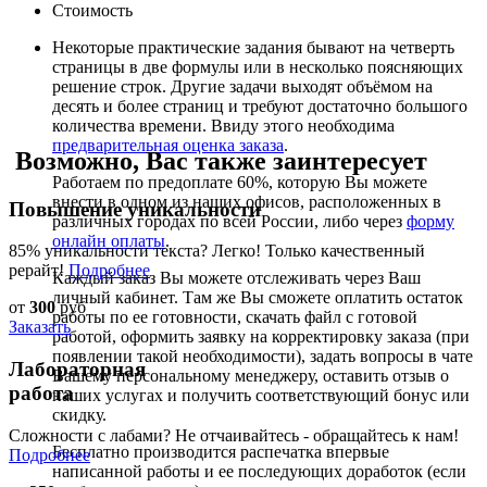
Стоимость
Некоторые практические задания бывают на четверть
страницы в две формулы или в несколько поясняющих
решение строк. Другие задачи выходят объёмом на
десять и более страниц и требуют достаточно большого
количества времени. Ввиду этого необходима
предварительная оценка заказа
.
Возможно, Вас также заинтересует
Работаем по предоплате 60%, которую Вы можете
внести в одном из наших офисов, расположенных в
Повышение уникальности
различных городах по всей России, либо через
форму
онлайн оплаты
.
85% уникальности текста? Легко! Только качественный
рерайт!
Подробнее
Каждый заказ Вы можете отслеживать через Ваш
личный кабинет. Там же Вы сможете оплатить остаток
от
300
руб
работы по ее готовности, скачать файл с готовой
Заказать
работой, оформить заявку на корректировку заказа (при
появлении такой необходимости), задать вопросы в чате
Лабораторная
Вашему персональному менеджеру, оставить отзыв о
работа
наших услугах и получить соответствующий бонус или
скидку.
Сложности с лабами? Не отчаивайтесь - обращайтесь к нам!
Бесплатно производится распечатка впервые
Подробнее
написанной работы и ее последующих доработок (если