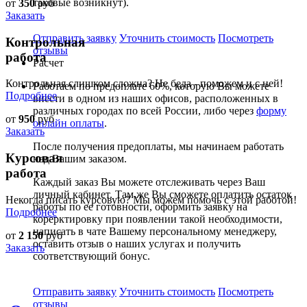
таковые возникнут).
от
350
руб
Заказать
Отправить заявку
Уточнить стоимость
Посмотреть
Контрольная
отзывы
работа
Расчет
Контрольная слишком сложна? Не беда - поможем и с ней!
Работаем по предоплате 60%, которую Вы можете
Подробнее
внести в одном из наших офисов, расположенных в
различных городах по всей России, либо через
форму
от
950
руб
онлайн оплаты
.
Заказать
После получения предоплаты, мы начинаем работать
Курсовая
над Вашим заказом.
работа
Каждый заказ Вы можете отслеживать через Ваш
личный кабинет. Там же Вы сможете оплатить остаток
Некогда писать курсовую? Мы можем помочь с этой работой!
работы по ее готовности, оформить заявку на
Подробнее
корерктировку при появлении такой необходимости,
написать в чате Вашему персональному менеджеру,
от
2 150
руб
оставить отзыв о наших услугах и получить
Заказать
соответствующий бонус.
Отправить заявку
Уточнить стоимость
Посмотреть
отзывы