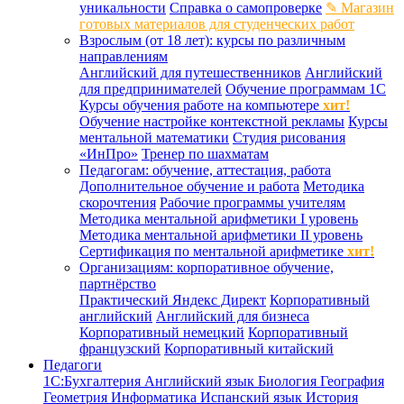
уникальности
Справка о самопроверке
✎ Магазин
готовых материалов для студенческих работ
Взрослым (от 18 лет): курсы по различным
направлениям
Английский для путешественников
Английский
для предпринимателей
Обучение программам 1С
Курсы обучения работе на компьютере
хит!
Обучение настройке контекстной рекламы
Курсы
ментальной математики
Студия рисования
«ИнПро»
Тренер по шахматам
Педагогам: обучение, аттестация, работа
Дополнительное обучение и работа
Методика
скорочтения
Рабочие программы учителям
Методика ментальной арифметики I уровень
Методика ментальной арифметики II уровень
Сертификация по ментальной арифметике
хит!
Организациям: корпоративное обучение,
партнёрство
Практический Яндекс Директ
Корпоративный
английский
Английский для бизнеса
Корпоративный немецкий
Корпоративный
французский
Корпоративный китайский
Педагоги
1С:Бухгалтерия
Английский язык
Биология
География
Геометрия
Информатика
Испанский язык
История