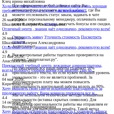
Клец ирина михайловна
При оформлении любой заявки с сайта Вы
Ходили к преподавателю Анны Леонидовна очень хорошая
автоматически получаете
личный кабинет
, где Вы
требовотельная 2 года ходили нам все нравила...
можете отслеживать статус заказа, задавать в чате
4.8
вопросы персональному менеджеру, оплачивать наши
26 мая 2026г.
услуги, оставлять
отзывы
, получать бонусы или скидки.
Шкалькова Валерия Александровна
Отличный центр , знания даёт однозначно, рекомендую всем!
4.9
Отправить заявку
Уточнить стоимость
Посмотреть
26 мая 2026г.
отзывы
Шкалькова Валерия Александровна
Антиплагиат
Отличный центр , знания даёт однозначно, рекомендую всем!
4.9
Все контрольные работы тщательно проверяются на
21 мая 2026г.
сервисе "антиплагиат.ру".
Анастасия Вяткина
Прекрасный учебный центр, вежливые администраторы,
По умолчанию все наши работы содержат 50%
всегда подберут удобное время для занятий, сын хо...
оригинального текста, но если нужен больший уровень
4.8
уникальности - это не является проблемой. За
04 мая 2026г.
дополнительную плату мы можем повысить
Кириченко Ольга
оригинальность контрольной работы вплоть до 90%.
Хочу выразить свою самую искреннюю благодарность за
проделанную работу. Ваша команда превзошла все м...
Мы не используем технические методы повышения
4.4
уникальности (вставка скрытых символов). Для
14 октября 2025г.
повышения оригинальности работы мы отправляем ее
Волчкова Анна Владимировна
филологам для выполнения рерайта. Такой метод
Хочу выразить огромную благодарность Сухановой Ларисе
позволяет повысить уникальность работы и сохранить