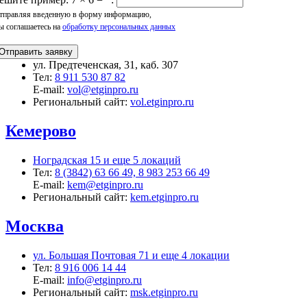
тправляя введенную в форму информацию,
ы соглашаетесь на
обработку персональных данных
Отправить заявку
ул. Предтеченская, 31, каб. 307
Тел:
8 911 530 87 82
E-mail:
vol@etginpro.ru
Региональный сайт:
vol.etginpro.ru
Кемерово
Ноградская 15 и еще 5 локаций
Тел:
8 (3842) 63 66 49, 8 983 253 66 49
E-mail:
kem@etginpro.ru
Региональный сайт:
kem.etginpro.ru
Москва
ул. Большая Почтовая 71 и еще 4 локации
Тел:
8 916 006 14 44
E-mail:
info@etginpro.ru
Региональный сайт:
msk.etginpro.ru