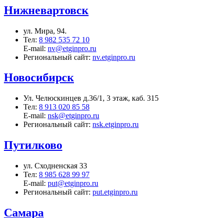
Нижневартовск
ул. Мира, 94.
Тел:
8 982 535 72 10
E-mail:
nv@etginpro.ru
Региональный сайт:
nv.etginpro.ru
Новосибирск
Ул. Челюскинцев д.36/1, 3 этаж, каб. 315
Тел:
8 913 020 85 58
E-mail:
nsk@etginpro.ru
Региональный сайт:
nsk.etginpro.ru
Путилково
ул. Сходненская 33
Тел:
8 985 628 99 97
E-mail:
put@etginpro.ru
Региональный сайт:
put.etginpro.ru
Самара