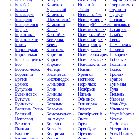
Белебей
Каменск -
Нижний
Стерлитамак
Белово
Уральский
Тагил
Ступино
Белогорск
Каменск-
Новоалтайск
Сургут
Белорецк
Шахтинский
Новокузнецк
Сызрань
Белореченск
Камышин
Новокуйбышевск
Сыктывкар
Бердск
Канск
Новомосковск
Таганрог
Березники
Каспийск
Новороссийск
Тамбов
Берёзовский
Кемерово
Новосибирск
Тверь
Бийск
Керчь
Новотроицк
Тимашёвск
Биробиджан
Кинешма
Новоуральск
Тихвин
Биробиджан
Кириши
Новочебоксарск
Тихорецк
Благовещенск
Киров
Новочеркасск
Тобольск
Бор
Кирово-
Новошахтинск
Тольятти
Борисоглебск
Чепецк
Новый
Томск
Боровичи
Киселёвск
Уренгой
Троицк
Братск
Кисловодск
Ногинск
Туапсе
Брянск
Климовск
Норильск
Туймазы
Бугульма
Клин
Ноябрьск
Тула
Будённовск
Клинцы
Нягань
Тюмень
Бузулук
Ковров
Обнинск
Узловая
Буйнакск
Когалым
Одинцово
Улан-Удэ
Великие Луки
Коломна
Озёрск
Ульяновск
Великий
Комсомольск-
Октябрьский
Урус-Мартан
Новгород
на-Амуре
Омск
Усолье-
Верхняя
Копейск
Орел
Сибирское
Пышма
Королёв
Оренбург
Уссурийск
Видное
Кострома
Орехово-
Усть-Илимск
Владивосток
Котлас
Зуево
Уфа