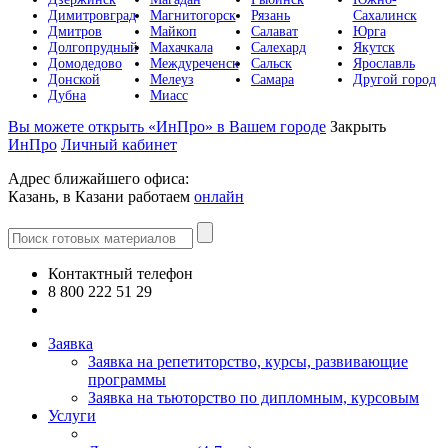
Димитровград
Магнитогорск
Рязань
Сахалинск
Дмитров
Майкоп
Салават
Юрга
Долгопрудный
Махачкала
Салехард
Якутск
Домодедово
Междуреченск
Сальск
Ярославль
Донской
Мелеуз
Самара
Другой город
Дубна
Миасс
Вы можете открыть «ИнПро» в Вашем городе
Закрыть
ИнПро
Личный кабинет
Адрес ближайшего офиса:
Казань, в Казани работаем
онлайн
Контактный телефон
8 800 222 51 29
Все контакты
Заявка
Заявка на репетиторство, курсы, развивающие
программы
Заявка на тьюторство по дипломным, курсовым
Услуги