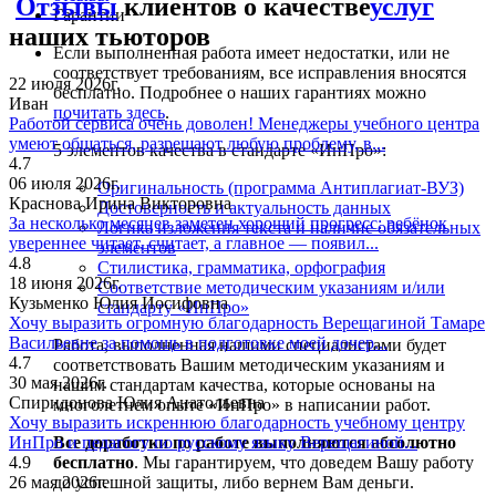
Отзывы
клиентов о качестве
услуг
Гарантии
наших тьюторов
Если выполненная работа имеет недостатки, или не
соответствует требованиям, все исправления вносятся
22 июля 2026г.
бесплатно. Подробнее о наших гарантиях можно
Иван
почитать здесь
.
Работой сервиса очень доволен! Менеджеры учебного центра
умеют общаться, разрешают любую проблему, в...
5 элементов качества в стандарте «ИнПро»:
4.7
06 июля 2026г.
Оригинальность (программа Антиплагиат-ВУЗ)
Краснова Ирина Викторовна
Достоверность и актуальность данных
За несколько месяцев заметен хороший прогресс: ребёнок
Логика изложения текста и наличие обязательных
увереннее читает, считает, а главное — появил...
элементов
4.8
Стилистика, грамматика, орфография
18 июня 2026г.
Соответствие методическим указаниям и/или
Кузьменко Юлия Иосифовна
стандарту «ИнПро»
Хочу выразить огромную благодарность Верещагиной Тамаре
Васильевне за помощь в подготовке моей дочер...
Работа, выполненная нашими специалистами будет
4.7
соответствовать Вашим методическим указаниям и
30 мая 2026г.
нашим стандартам качества, которые основаны на
Спиридонова Юлия Анатольевна
многолетнем опыте «ИнПро» в написании работ.
Хочу выразить искреннюю благодарность учебному центру
ИнПро и педагогу по русскому языку Верещагиной...
Все доработки по работе выполняются абсолютно
4.9
бесплатно
. Мы гарантируем, что доведем Вашу работу
26 мая 2026г.
до успешной защиты, либо вернем Вам деньги.