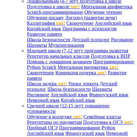
Дошкольникам (4-7 лет): подготовка к школе
Подготовка к школе
хит!
Ментальная арифметика
Scratch-программирование
Обучение чтению
Обучение письму
Логопед (развитие речи)
Каллиграфия
хит!
Скорочтение
Английский язык
Китайский язык
Программы с психологом
Развитие памяти
Школа безопасности
Детский психолог
Рисование
Шахматы
Мультипликация
Младшей школе (7-12 лет): программы развития
Репетитор начальных классов
Подготовка к ВПР
Помощь с домашним заданием
Программирование
Python
Scratch
Ментальная математика
хит!
Скорочтение
Коррекция почерка
хит!
Развитие
памяти
Школа лидера
хит!
Уроки этикета
Детский
психолог
Школа безопасности
Шахматы
Рисование
Английский язык
Французский язык
Немецкий язык
Китайский язык
Средней школе (12-15 лет): повышение
успеваемости
Обучение в колледже
хит!
Семейные классы
Репетиторы по предметам
Подготовка к ОГЭ
хит!
Пробный ОГЭ
Программирование
Python
Английский язык
Французский язык
Немецкий