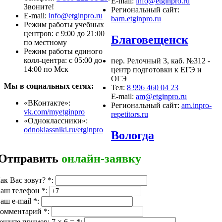
E-mail:
info@etginpro.ru
Звоните!
Региональный сайт:
Е-mail:
info@etginpro.ru
barn.etginpro.ru
Режим работы учебных
центров: с 9:00 до 21:00
Благовещенск
по местному
Режим работы единого
колл-центра: с 05:00 до
пер. Релочный 3, каб. №312 -
14:00 по Мск
центр подготовки к ЕГЭ и
ОГЭ
Мы в социальных сетях:
Тел:
8 996 460 04 23
E-mail:
am@etginpro.ru
«ВКонтакте»:
Региональный сайт:
am.inpro-
vk.com/myetginpro
repetitors.ru
«Одноклассники»:
odnoklassniki.ru/etginpro
Вологда
Отправить
онлайн-заявку
ак Вас зовут?
*
:
аш телефон
*
:
аш e-mail
*
:
омментарий
*
:
ешите пример: 7 × 6 =
*
: