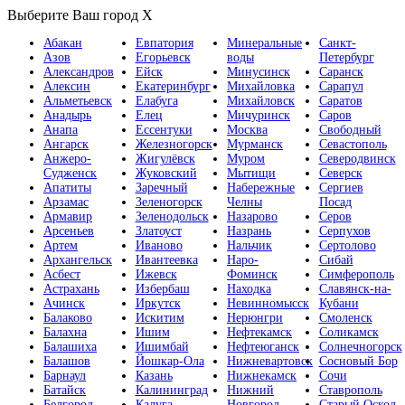
Выберите Ваш город
X
Абакан
Евпатория
Минеральные
Санкт-
Азов
Егорьевск
воды
Петербург
Александров
Ейск
Минусинск
Саранск
Алексин
Екатеринбург
Михайловка
Сарапул
Альметьевск
Елабуга
Михайловск
Саратов
Анадырь
Елец
Мичуринск
Саров
Анапа
Ессентуки
Москва
Свободный
Ангарск
Железногорск
Мурманск
Севастополь
Анжеро-
Жигулёвск
Муром
Северодвинск
Судженск
Жуковский
Мытищи
Северск
Апатиты
Заречный
Набережные
Сергиев
Арзамас
Зеленогорск
Челны
Посад
Армавир
Зеленодольск
Назарово
Серов
Арсеньев
Златоуст
Назрань
Серпухов
Артем
Иваново
Нальчик
Сертолово
Архангельск
Ивантеевка
Наро-
Сибай
Асбест
Ижевск
Фоминск
Симферополь
Астрахань
Избербаш
Находка
Славянск-на-
Ачинск
Иркутск
Невинномысск
Кубани
Балаково
Искитим
Нерюнгри
Смоленск
Балахна
Ишим
Нефтекамск
Соликамск
Балашиха
Ишимбай
Нефтеюганск
Солнечногорск
Балашов
Йошкар-Ола
Нижневартовск
Сосновый Бор
Барнаул
Казань
Нижнекамск
Сочи
Батайск
Калининград
Нижний
Ставрополь
Белгород
Калуга
Новгород
Старый Оскол