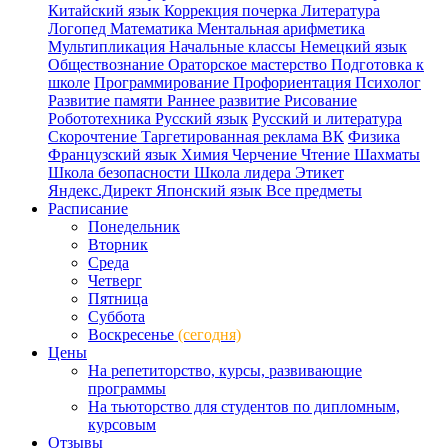
Китайский язык
Коррекция почерка
Литература
Логопед
Математика
Ментальная арифметика
Мультипликация
Начальные классы
Немецкий язык
Обществознание
Ораторское мастерство
Подготовка к
школе
Программирование
Профориентация
Психолог
Развитие памяти
Раннее развитие
Рисование
Робототехника
Русский язык
Русский и литература
Скорочтение
Таргетированная реклама ВК
Физика
Французский язык
Химия
Черчение
Чтение
Шахматы
Школа безопасности
Школа лидера
Этикет
Яндекс.Директ
Японский язык
Все предметы
Расписание
Понедельник
Вторник
Среда
Четверг
Пятница
Суббота
Воскресенье
(сегодня)
Цены
На репетиторство, курсы, развивающие
программы
На тьюторство для студентов по дипломным,
курсовым
Отзывы