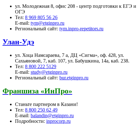
ул. Молодежная 8, офис 208 - центр подготовки к ЕГЭ и
ОГЭ
Тел:
8 969 805 56 26
E-mail:
tym@etginpro.ru
Региональный сайт:
tym.inpro-repetitors.ru
Улан-Удэ
ул. Хоца Намсараева, 7 а, ДЦ «Сигма», оф. 428, ул.
Сахьяновой, 7, каб. 107, ул. Бабушкина, 14а, каб. 238.
Тел:
8 800 222 5129
E-mail:
study@etginpro.ru
Региональный сайт:
bur.etginpro.ru
Франшиза «ИнПро»
Станьте партнером в Казани!
Тел:
8 800 250 62 49
E-mail:
balandin@etginpro.ru
Подробности:
inprocorp.ru