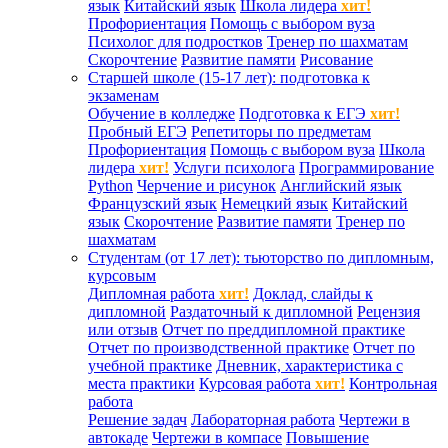
язык
Китайский язык
Школа лидера
хит!
Профориентация
Помощь с выбором вуза
Психолог для подростков
Тренер по шахматам
Скорочтение
Развитие памяти
Рисование
Старшей школе (15-17 лет): подготовка к
экзаменам
Обучение в колледже
Подготовка к ЕГЭ
хит!
Пробный ЕГЭ
Репетиторы по предметам
Профориентация
Помощь с выбором вуза
Школа
лидера
хит!
Услуги психолога
Программирование
Python
Черчение и рисунок
Английский язык
Французский язык
Немецкий язык
Китайский
язык
Скорочтение
Развитие памяти
Тренер по
шахматам
Студентам (от 17 лет): тьюторство по дипломным,
курсовым
Дипломная работа
хит!
Доклад, слайды к
дипломной
Раздаточный к дипломной
Рецензия
или отзыв
Отчет по преддипломной практике
Отчет по производственной практике
Отчет по
учебной практике
Дневник, характеристика с
места практики
Курсовая работа
хит!
Контрольная
работа
Решение задач
Лабораторная работа
Чертежи в
автокаде
Чертежи в компасе
Повышение