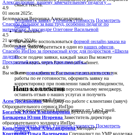
Александровне, нашему замечательному педагогу ...
смысл текста.
4.9
01 июля 2025г.
Беловодская Вероника Александровна
Отправить заявку
Уточнить стоимость
Посмотреть
Спасибо большое за ваш труд, особенно педагог по
отзывы
математике Александре Олеговне Васильевой
Как заказать?
4.5
21 ноября 2024г.
Вы можете воспользоваться
формой онлайн-заказа на
Любинская Фатима
сайте
, либо обратиться в один из
наших офисов
.
Спасибо ИнПро за прекрасный курс для подростков «Школа
лидера»
После подачи заявки, каждый заказ Вы можете
Прекрасный курс, очень прокачал ребе...
отслеживать через Ваш личный кабинет.
4.9
Вы можете
посмотреть все отзывы наших клиентов »
В личном кабинете Вы сможете оплатить остаток
работы по ее готовности, оформить заявку на
корректировку при появлении такой необходимости,
Наш коллектив
написать в чате Вашему персональному менеджеру,
оставить отзыв о наших услугах и получить
соответствующий бонус.
Асем Досжановна
Менеджер по работе с клиентами (завуч)
Образовательного сервиса ИнПро
Срок рассмотрения Вашей заявки от 1 до 2 дней.
Богатюк Юлия Владимировна
Бухгалтер ИнПро
Бочкарева Юлия Игоревна
Заместитель директора
образовательного холдинга ИнПро
Отправить заявку
Уточнить стоимость
Посмотреть
Копытина Алина Александровна
Методист
отзывы
Кротикова Ольга Валерьевна
Специалист по УМР колледжа