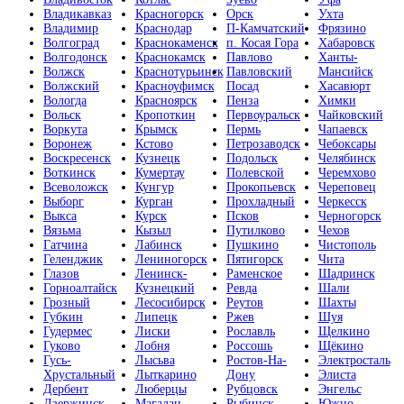
Владикавказ
Красногорск
Орск
Ухта
Владимир
Краснодар
П-Камчатский
Фрязино
Волгоград
Краснокаменск
п. Косая Гора
Хабаровск
Волгодонск
Краснокамск
Павлово
Ханты-
Волжск
Краснотурьинск
Павловский
Мансийск
Волжский
Красноуфимск
Посад
Хасавюрт
Вологда
Красноярск
Пенза
Химки
Вольск
Кропоткин
Первоуральск
Чайковский
Воркута
Крымск
Пермь
Чапаевск
Воронеж
Кстово
Петрозаводск
Чебоксары
Воскресенск
Кузнецк
Подольск
Челябинск
Воткинск
Кумертау
Полевской
Черемхово
Всеволожск
Кунгур
Прокопьевск
Череповец
Выборг
Курган
Прохладный
Черкесск
Выкса
Курск
Псков
Черногорск
Вязьма
Кызыл
Путилково
Чехов
Гатчина
Лабинск
Пушкино
Чистополь
Геленджик
Лениногорск
Пятигорск
Чита
Глазов
Ленинск-
Раменское
Шадринск
Горноалтайск
Кузнецкий
Ревда
Шали
Грозный
Лесосибирск
Реутов
Шахты
Губкин
Липецк
Ржев
Шуя
Гудермес
Лиски
Рославль
Щелкино
Гуково
Лобня
Россошь
Щёкино
Гусь-
Лысьва
Ростов-На-
Электросталь
Хрустальный
Лыткарино
Дону
Элиста
Дербент
Люберцы
Рубцовск
Энгельс
Дзержинск
Магадан
Рыбинск
Южно-