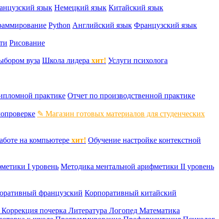
анцузский язык
Немецкий язык
Китайский язык
раммирование
Python
Английский язык
Французский язык
ти
Рисование
ыбором вуза
Школа лидера
хит!
Услуги психолога
дипломной практике
Отчет по производственной практике
мопроверке
✎ Магазин готовых материалов для студенческих
аботе на компьютере
хит!
Обучение настройке контекстной
метики I уровень
Методика ментальной арифметики II уровень
оративный французский
Корпоративный китайский
к
Коррекция почерка
Литература
Логопед
Математика