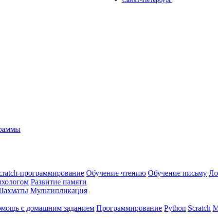
граммы
cratch-программирование
Обучение чтению
Обучение письму
Ло
ихологом
Развитие памяти
Шахматы
Мультипликация
мощь с домашним заданием
Программирование
Python
Scratch
М