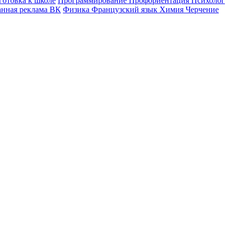
готовка к школе
Программирование
Профориентация
Психолог
анная реклама ВК
Физика
Французский язык
Химия
Черчение