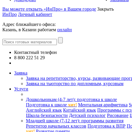
Вы можете открыть «ИнПро» в Вашем городе
Закрыть
ИнПро
Личный кабинет
Адрес ближайшего офиса:
Казань, в Казани работаем
онлайн
Контактный телефон
8 800 222 51 29
Все контакты
Заявка
Заявка на репетиторство, курсы, развивающие про
Заявка на тьюторство по дипломным, курсовым
Услуги
Дошкольникам (4-7 лет): подготовка к школе
Подготовка к школе
хит!
Ментальная арифметика
S
Английский язык
Китайский язык
Программы с пс
Школа безопасности
Детский психолог
Рисование
Младшей школе (7-12 лет): программы развития
Репетитор начальных классов
Подготовка к ВПР
По
хит!
Развитие памяти