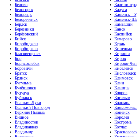
Белово
Калинингра
Белогорск
Калуга
Белорецк
Каменск - У
Белореченск
Каменск-Ша
Бердск
Камышин
Березники
Канск
Берёзовский
Каспийск
Бийск
Кемерово
Биробиджан
Керчь
Биробиджан
Кинешма
Благовещенск
Кириши
Бор
Киров
Борисоглебск
Кирово-Чеп
Боровичи
Киселёвск
Братск
Кисловодск
Брянск
Климовск
Бугульма
Клин
Будённовск
Клинцы
Бузулук
Ковров
Буйнакск
Когалым
Великие Луки
Коломна
Великий Новгород
Комсомольс
Верхняя Пышма
Копейск
Видное
Королёв
Владивосток
Кострома
Владикавказ
Котлас
Владимир
Красногорс
Волгоград
Краснодар