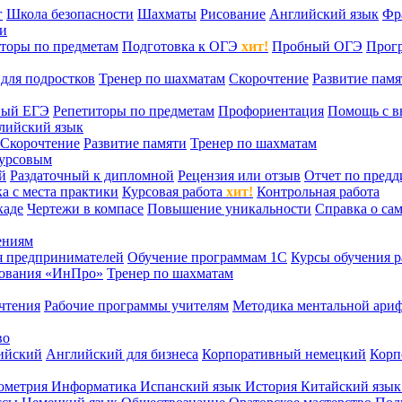
г
Школа безопасности
Шахматы
Рисование
Английский язык
Фр
ти
торы по предметам
Подготовка к ОГЭ
хит!
Пробный ОГЭ
Прог
для подростков
Тренер по шахматам
Скорочтение
Развитие памя
ный ЕГЭ
Репетиторы по предметам
Профориентация
Помощь с в
лийский язык
Скорочтение
Развитие памяти
Тренер по шахматам
курсовым
й
Раздаточный к дипломной
Рецензия или отзыв
Отчет по пред
а с места практики
Курсовая работа
хит!
Контрольная работа
каде
Чертежи в компасе
Повышение уникальности
Справка о са
ениям
я предпринимателей
Обучение программам 1С
Курсы обучения р
сования «ИнПро»
Тренер по шахматам
чтения
Рабочие программы учителям
Методика ментальной ариф
во
ийский
Английский для бизнеса
Корпоративный немецкий
Корп
ометрия
Информатика
Испанский язык
История
Китайский язы