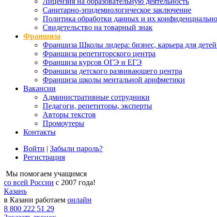
Лицензия на образовательную деятельность
Санитарно-эпидемиологическое заключение
Политика обработки данных и их конфиденциально
Свидетельство на товарный знак
Франшиза
Франшиза Школы лидера: бизнес, карьера для детей
Франшиза репетиторского центра
Франшиза курсов ОГЭ и ЕГЭ
Франшиза детского развивающего центра
Франшиза школы ментальной арифметики
Вакансии
Административные сотрудники
Педагоги, репетиторы, эксперты
Авторы текстов
Промоутеры
Контакты
Войти
|
Забыли пароль?
Регистрация
Мы помогаем учащимся
со всей России
с 2007 года!
Казань
в Казани работаем
онлайн
8 800 222 51 29