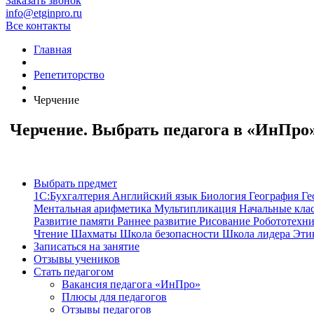
Заказать звонок
info@etginpro.ru
Все контакты
Главная
Репетиторство
Черчение
Черчение. Выбрать педагога в «ИнПро
Выбрать предмет
1С:Бухгалтерия
Английский язык
Биология
География
Ге
Ментальная арифметика
Мультипликация
Начальные кла
Развитие памяти
Раннее развитие
Рисование
Робототехн
Чтение
Шахматы
Школа безопасности
Школа лидера
Эти
Записаться на занятие
Отзывы учеников
Стать педагогом
Вакансия педагога «ИнПро»
Плюсы для педагогов
Отзывы педагогов