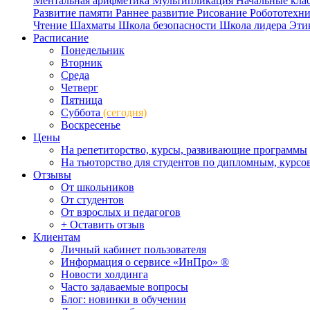
Ментальная арифметика
Мультипликация
Начальные кла
Развитие памяти
Раннее развитие
Рисование
Робототехн
Чтение
Шахматы
Школа безопасности
Школа лидера
Эти
Расписание
Понедельник
Вторник
Среда
Четверг
Пятница
Суббота
(сегодня)
Воскресенье
Цены
На репетиторство, курсы, развивающие программы
На тьюторство для студентов по дипломным, курс
Отзывы
От школьников
От студентов
От взрослых и педагогов
+ Оставить отзыв
Клиентам
Личный кабинет пользователя
Информация о сервисе «ИнПро» ®
Новости холдинга
Часто задаваемые вопросы
Блог: новинки в обучении