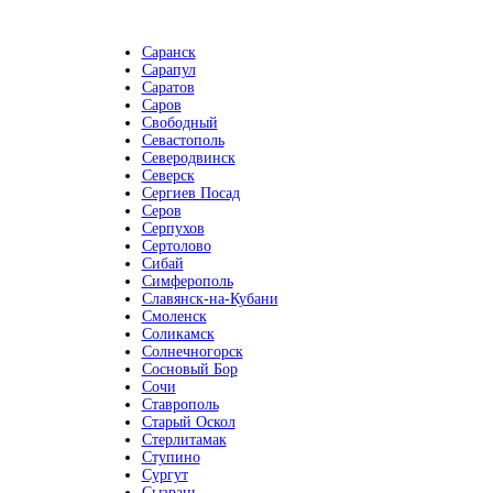
Саранск
Сарапул
Саратов
Саров
Свободный
Севастополь
Северодвинск
Северск
Сергиев Посад
Серов
Серпухов
Сертолово
Сибай
Симферополь
Славянск-на-Кубани
Смоленск
Соликамск
Солнечногорск
Сосновый Бор
Сочи
Ставрополь
Старый Оскол
Стерлитамак
Ступино
Сургут
Сызрань