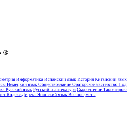
» ®
ометрия
Информатика
Испанский язык
История
Китайский язы
ссы
Немецкий язык
Обществознание
Ораторское мастерство
Под
ика
Русский язык
Русский и литература
Скорочтение
Таргетиров
кет
Яндекс.Директ
Японский язык
Все предметы