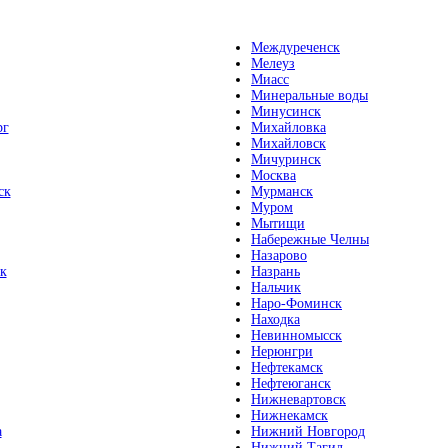
Междуреченск
Мелеуз
Миасс
Минеральные воды
Минусинск
рг
Михайловка
Михайловск
Мичуринск
Москва
ск
Мурманск
Муром
Мытищи
Набережные Челны
Назарово
к
Назрань
Нальчик
Наро-Фоминск
Находка
Невинномысск
Нерюнгри
Нефтекамск
Нефтеюганск
Нижневартовск
Нижнекамск
а
Нижний Новгород
Нижний Тагил