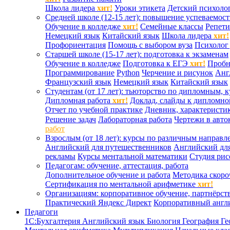
Школа лидера
хит!
Уроки этикета
Детский психоло
Средней школе (12-15 лет): повышение успеваемос
Обучение в колледже
хит!
Семейные классы
Репети
Немецкий язык
Китайский язык
Школа лидера
хит!
Профориентация
Помощь с выбором вуза
Психолог 
Старшей школе (15-17 лет): подготовка к экзаменам
Обучение в колледже
Подготовка к ЕГЭ
хит!
Проб
Программирование
Python
Черчение и рисунок
Анг
Французский язык
Немецкий язык
Китайский язык
Студентам (от 17 лет): тьюторство по дипломным, 
Дипломная работа
хит!
Доклад, слайды к дипломно
Отчет по учебной практике
Дневник, характеристик
Решение задач
Лабораторная работа
Чертежи в авто
работ
Взрослым (от 18 лет): курсы по различным направл
Английский для путешественников
Английский дл
рекламы
Курсы ментальной математики
Студия ри
Педагогам: обучение, аттестация, работа
Дополнительное обучение и работа
Методика скоро
Сертификация по ментальной арифметике
хит!
Организациям: корпоративное обучение, партнёрст
Практический Яндекс Директ
Корпоративный англ
Педагоги
1С:Бухгалтерия
Английский язык
Биология
География
Ге