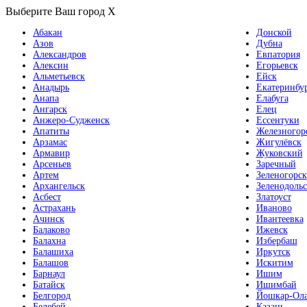
Выберите Ваш город
X
Абакан
Донской
Азов
Дубна
Александров
Евпатория
Алексин
Егорьевск
Альметьевск
Ейск
Анадырь
Екатеринбу
Анапа
Елабуга
Ангарск
Елец
Анжеро-Судженск
Ессентуки
Апатиты
Железногор
Арзамас
Жигулёвск
Армавир
Жуковский
Арсеньев
Заречный
Артем
Зеленогорск
Архангельск
Зеленодольс
Асбест
Златоуст
Астрахань
Иваново
Ачинск
Ивантеевка
Балаково
Ижевск
Балахна
Избербаш
Балашиха
Иркутск
Балашов
Искитим
Барнаул
Ишим
Батайск
Ишимбай
Белгород
Йошкар-Ол
Белебей
Казань