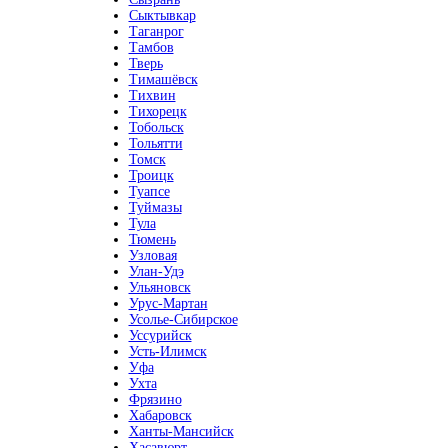
Сыктывкар
Таганрог
Тамбов
Тверь
Тимашёвск
Тихвин
Тихорецк
Тобольск
Тольятти
Томск
Троицк
Туапсе
Туймазы
Тула
Тюмень
Узловая
Улан-Удэ
Ульяновск
Урус-Мартан
Усолье-Сибирское
Уссурийск
Усть-Илимск
Уфа
Ухта
Фрязино
Хабаровск
Ханты-Мансийск
Хасавюрт