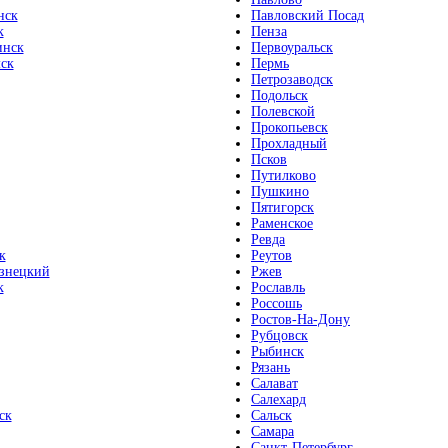
нск
Павловский Посад
к
Пенза
инск
Первоуральск
ск
Пермь
Петрозаводск
Подольск
Полевской
Прокопьевск
Прохладный
Псков
Путилково
Пушкино
Пятигорск
Раменское
Ревда
к
Реутов
знецкий
Ржев
к
Рославль
Россошь
Ростов-На-Дону
Рубцовск
Рыбинск
Рязань
Салават
Салехард
ск
Сальск
Самара
Санкт-Петербург