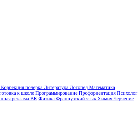
к
Коррекция почерка
Литература
Логопед
Математика
готовка к школе
Программирование
Профориентация
Психолог
анная реклама ВК
Физика
Французский язык
Химия
Черчение