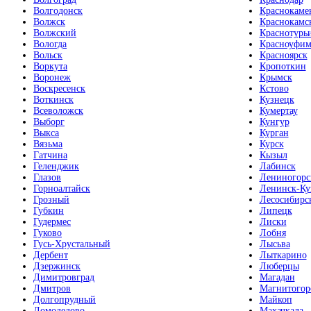
Волгодонск
Краснокаме
Волжск
Краснокамс
Волжский
Краснотурь
Вологда
Красноуфим
Вольск
Красноярск
Воркута
Кропоткин
Воронеж
Крымск
Воскресенск
Кстово
Воткинск
Кузнецк
Всеволожск
Кумертау
Выборг
Кунгур
Выкса
Курган
Вязьма
Курск
Гатчина
Кызыл
Геленджик
Лабинск
Глазов
Лениногорс
Горноалтайск
Ленинск-Ку
Грозный
Лесосибирс
Губкин
Липецк
Гудермес
Лиски
Гуково
Лобня
Гусь-Хрустальный
Лысьва
Дербент
Лыткарино
Дзержинск
Люберцы
Димитровград
Магадан
Дмитров
Магнитогор
Долгопрудный
Майкоп
Домодедово
Махачкала