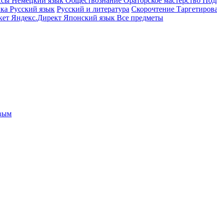
ссы
Немецкий язык
Обществознание
Ораторское мастерство
Под
ика
Русский язык
Русский и литература
Скорочтение
Таргетиров
кет
Яндекс.Директ
Японский язык
Все предметы
овым