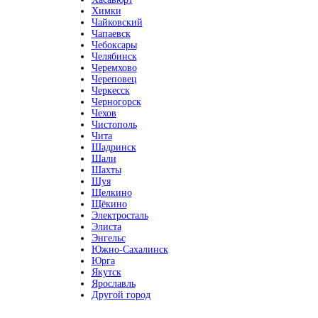
Химки
Чайковский
Чапаевск
Чебоксары
Челябинск
Черемхово
Череповец
Черкесск
Черногорск
Чехов
Чистополь
Чита
Шадринск
Шали
Шахты
Шуя
Щелкино
Щёкино
Электросталь
Элиста
Энгельс
Южно-Сахалинск
Юрга
Якутск
Ярославль
Другой город