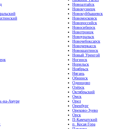
д
Новоалтайск
Новокузнецк
ральский
Новокуйбышевск
хтинский
Новомосковск
Новороссийск
Новосибирск
Новотроицк
Новоуральск
Новочебоксарск
Новочеркасск
Новошахтинск
Новый Уренгой
ецк
Ногинск
Норильск
Ноябрьск
Нягань
Обнинск
Одинцово
Озёрск
Октябрьский
Омск
к-на-Амуре
Орел
Оренбург
Орехово-Зуево
Орск
П-Камчатский
к
п. Косая Гора
Павлово