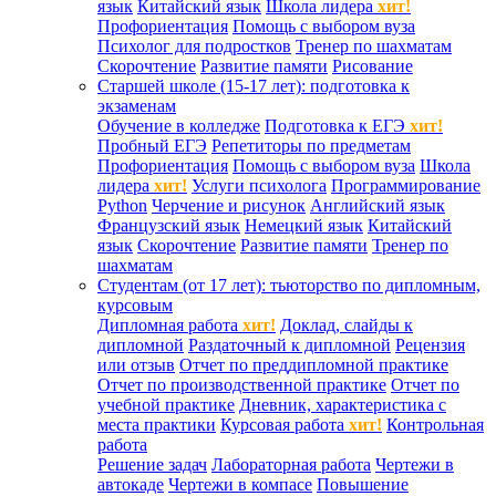
язык
Китайский язык
Школа лидера
хит!
Профориентация
Помощь с выбором вуза
Психолог для подростков
Тренер по шахматам
Скорочтение
Развитие памяти
Рисование
Старшей школе (15-17 лет): подготовка к
экзаменам
Обучение в колледже
Подготовка к ЕГЭ
хит!
Пробный ЕГЭ
Репетиторы по предметам
Профориентация
Помощь с выбором вуза
Школа
лидера
хит!
Услуги психолога
Программирование
Python
Черчение и рисунок
Английский язык
Французский язык
Немецкий язык
Китайский
язык
Скорочтение
Развитие памяти
Тренер по
шахматам
Студентам (от 17 лет): тьюторство по дипломным,
курсовым
Дипломная работа
хит!
Доклад, слайды к
дипломной
Раздаточный к дипломной
Рецензия
или отзыв
Отчет по преддипломной практике
Отчет по производственной практике
Отчет по
учебной практике
Дневник, характеристика с
места практики
Курсовая работа
хит!
Контрольная
работа
Решение задач
Лабораторная работа
Чертежи в
автокаде
Чертежи в компасе
Повышение