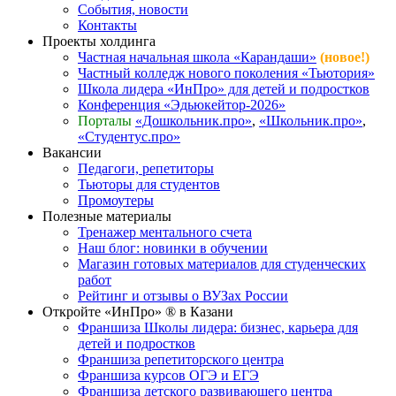
События, новости
Контакты
Проекты холдинга
Частная начальная школа «Карандаши»
(новое!)
Частный колледж нового поколения «Тьютория»
Школа лидера «ИнПро» для детей и подростков
Конференция «Эдьюкейтор-2026»
Порталы
«Дошкольник.про»
,
«Школьник.про»
,
«Студентус.про»
Вакансии
Педагоги, репетиторы
Тьюторы для студентов
Промоутеры
Полезные материалы
Тренажер ментального счета
Наш блог: новинки в обучении
Магазин готовых материалов для студенческих
работ
Рейтинг и отзывы о ВУЗах России
Откройте «ИнПро» ® в Казани
Франшиза Школы лидера: бизнес, карьера для
детей и подростков
Франшиза репетиторского центра
Франшиза курсов ОГЭ и ЕГЭ
Франшиза детского развивающего центра