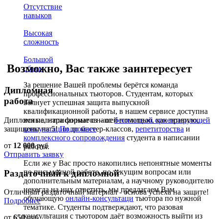
Отсутствие
навыков
Высокая
сложность
Большой
Возможно, Вас также заинтересует
объем
За решение Вашей проблемы берётся команда
Дипломная
профессиональных тьюторов. Студентам, которых
работа
волнует успешная защита выпускной
квалификационной работы, в нашем сервисе доступна
Дипломные, написанные с нашей помощью, как правило,
вся палитра форматов – от
бесплатной ориентирующей
защищены на 5!
Подробнее
консультации
до мастер-классов,
репетиторства
и
комплексного сопровождения
студента в написании
от
12 000
руб
работы.
Отправить заявку
Если же у Вас просто накопились непонятные моменты
по письменной работе, по текущим вопросам или
Раздаточный к дипломной
дополнительным материалам, а научному руководителю
некогда на них ответить, мы предлагаем Вам
Отличный раздаточный материал - основа успеха на защите!
обучающую
онлайн-консультаци
тьютора по нужной
Подробнее
тематике. Студенты подтверждают, что разовая
консультация с тьютором даёт возможность выйти из
от
650
руб