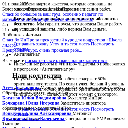
01 июля 2025г.
нашим стандартам качества, которые основаны на
Беловодская Вероника Александровна
многолетнем опыте «ИнПро» в написании работ.
Спасибо большое за ваш труд, особенно педагог по
Все доработки по работе выполняются абсолютно
математике Александре Олеговне Васильевой
бесплатно
. Мы гарантируем, что доведем Вашу работу
4.5
до успешной защиты, либо вернем Вам деньги.
21 ноября 2024г.
Любинская Фатима
Спасибо ИнПро за прекрасный курс для подростков «Школа
Отправить заявку
Уточнить стоимость
Посмотреть
лидера»
отзывы
Прекрасный курс, очень прокачал ребе...
Антиплагиат
4.9
Вы можете
посмотреть все отзывы наших клиентов »
Письменные работы в «ИнПро» тщательно проверяются
в программе «Антиплагиат.ру».
Наш коллектив
По умолчанию все наши работы содержат 50%
оригинального текста. Но если нужен больший уровень
Асем Досжановна
Менеджер по работе с клиентами (завуч)
уникальности, можно повышать оригинальность работы
Образовательного сервиса ИнПро
вплоть до 90% – согласуйте этот момент с тьютором.
Богатюк Юлия Владимировна
Бухгалтер ИнПро
Бочкарева Юлия Игоревна
Заместитель директора
образовательного холдинга ИнПро
Отправить заявку
Уточнить стоимость
Посмотреть
Копытина Алина Александровна
Методист
отзывы
Кротикова Ольга Валерьевна
Специалист по УМР колледжа
Как заказать?
Тьютория