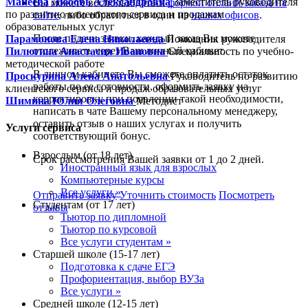
Манеева Любовь Александровна
Заместитель руководителя
Вы можете воспользоваться
формой онлайн-заказа на
по развитию клиентского сервиса и продажам
сайте
, либо обратиться в один из
наших офисов
.
образовательных услуг
После подачи заявки, каждый заказ Вы можете
Парамонова Елена Николаевна
Помощник руководителя
отслеживать через Ваш личный кабинет.
Пилюгина Анастасия Ивановна
Специальность по учебно-
методической работе
В личном кабинете Вы сможете оплатить остаток
Проскурина Алена Анатольевна
Руководитель по развитию
работы по ее готовности, оформить заявку на
клиентского сервиса и продаж образовательных услуг
корректировку при появлении такой необходимости,
Шимина Юлия Олеговна
Методист
написать в чате Вашему персональному менеджеру,
оставить отзыв о наших услугах и получить
Услуги сервиса
соответствующий бонус.
Взрослым (от 18 лет)
Срок рассмотрения Вашей заявки от 1 до 2 дней.
Иностранный язык для взрослых
Компьютерные курсы
Все услуги »
Отправить заявку
Уточнить стоимость
Посмотреть
Студентам (от 17 лет)
отзывы
Тьютор по дипломной
Тьютор по курсовой
Все услуги студентам »
Старшей школе (15-17 лет)
Подготовка к сдаче ЕГЭ
Профориентация, выбор ВУЗа
Все услуги »
Средней школе (12-15 лет)