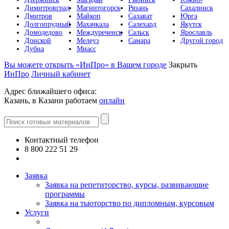
Димитровград
Магнитогорск
Рязань
Сахалинск
Дмитров
Майкоп
Салават
Юрга
Долгопрудный
Махачкала
Салехард
Якутск
Домодедово
Междуреченск
Сальск
Ярославль
Донской
Мелеуз
Самара
Другой город
Дубна
Миасс
Вы можете открыть «ИнПро» в Вашем городе
Закрыть
ИнПро
Личный кабинет
Адрес ближайшего офиса:
Казань, в Казани работаем
онлайн
Контактный телефон
8 800 222 51 29
Все контакты
Заявка
Заявка на репетиторство, курсы, развивающие
программы
Заявка на тьюторство по дипломным, курсовым
Услуги