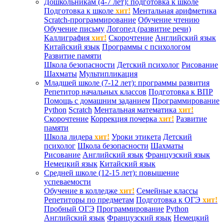
Дошкольникам (4-7 лет): подготовка к школе
Подготовка к школе
хит!
Ментальная арифметика
Scratch-программирование
Обучение чтению
Обучение письму
Логопед (развитие речи)
Каллиграфия
хит!
Скорочтение
Английский язык
Китайский язык
Программы с психологом
Развитие памяти
Школа безопасности
Детский психолог
Рисование
Шахматы
Мультипликация
Младшей школе (7-12 лет): программы развития
Репетитор начальных классов
Подготовка к ВПР
Помощь с домашним заданием
Программирование
Python
Scratch
Ментальная математика
хит!
Скорочтение
Коррекция почерка
хит!
Развитие
памяти
Школа лидера
хит!
Уроки этикета
Детский
психолог
Школа безопасности
Шахматы
Рисование
Английский язык
Французский язык
Немецкий язык
Китайский язык
Средней школе (12-15 лет): повышение
успеваемости
Обучение в колледже
хит!
Семейные классы
Репетиторы по предметам
Подготовка к ОГЭ
хит!
Пробный ОГЭ
Программирование
Python
Английский язык
Французский язык
Немецкий