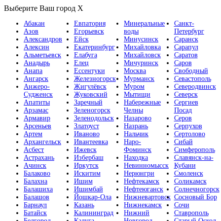
Выберите Ваш город
X
Абакан
Евпатория
Минеральные
Санкт-
Азов
Егорьевск
воды
Петербург
Александров
Ейск
Минусинск
Саранск
Алексин
Екатеринбург
Михайловка
Сарапул
Альметьевск
Елабуга
Михайловск
Саратов
Анадырь
Елец
Мичуринск
Саров
Анапа
Ессентуки
Москва
Свободный
Ангарск
Железногорск
Мурманск
Севастополь
Анжеро-
Жигулёвск
Муром
Северодвинск
Судженск
Жуковский
Мытищи
Северск
Апатиты
Заречный
Набережные
Сергиев
Арзамас
Зеленогорск
Челны
Посад
Армавир
Зеленодольск
Назарово
Серов
Арсеньев
Златоуст
Назрань
Серпухов
Артем
Иваново
Нальчик
Сертолово
Архангельск
Ивантеевка
Наро-
Сибай
Асбест
Ижевск
Фоминск
Симферополь
Астрахань
Избербаш
Находка
Славянск-на-
Ачинск
Иркутск
Невинномысск
Кубани
Балаково
Искитим
Нерюнгри
Смоленск
Балахна
Ишим
Нефтекамск
Соликамск
Балашиха
Ишимбай
Нефтеюганск
Солнечногорск
Балашов
Йошкар-Ола
Нижневартовск
Сосновый Бор
Барнаул
Казань
Нижнекамск
Сочи
Батайск
Калининград
Нижний
Ставрополь
Белгород
Калуга
Новгород
Старый Оскол