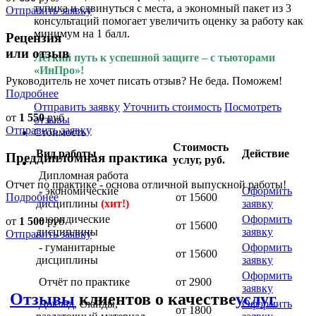
тупика и сдвинуться с места, а экономный пакет из 3
Отправить заявку
консультаций помогает увеличить оценку за работу как
минимум на 1 балл.
Рецензия
или отзыв
Лёгкий путь к успешной защите – с тьюторами
«ИнПро»!
Руководитель не хочет писать отзыв? Не беда. Поможем!
Подробнее
Отправить заявку
Уточнить стоимость
Посмотреть
от
1 550
руб
отзывы
Отправить заявку
Стоимость
Стоимость
Вид работы
Действие
Преддипломная практика
услуг, руб.
Дипломная работа
Отчет по практике - основа отличной выпускной работы!
- экономические
Оформить
Подробнее
от 15600
дисциплины
(хит!)
заявку
- юридические
Оформить
от
1 500
руб
от 15600
дисциплины
заявку
Отправить заявку
- гуманитарные
Оформить
от 15600
дисциплины
заявку
Оформить
Отчёт по практике
от 2900
заявку
Отзывы
клиентов о качестве
услуг
Доклад, слайды,
Оформить
от 1800