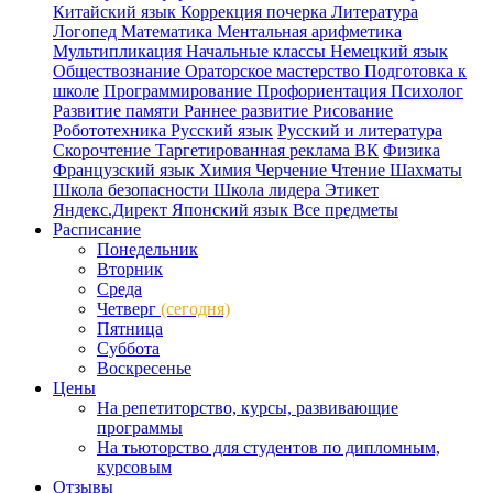
Китайский язык
Коррекция почерка
Литература
Логопед
Математика
Ментальная арифметика
Мультипликация
Начальные классы
Немецкий язык
Обществознание
Ораторское мастерство
Подготовка к
школе
Программирование
Профориентация
Психолог
Развитие памяти
Раннее развитие
Рисование
Робототехника
Русский язык
Русский и литература
Скорочтение
Таргетированная реклама ВК
Физика
Французский язык
Химия
Черчение
Чтение
Шахматы
Школа безопасности
Школа лидера
Этикет
Яндекс.Директ
Японский язык
Все предметы
Расписание
Понедельник
Вторник
Среда
Четверг
(сегодня)
Пятница
Суббота
Воскресенье
Цены
На репетиторство, курсы, развивающие
программы
На тьюторство для студентов по дипломным,
курсовым
Отзывы