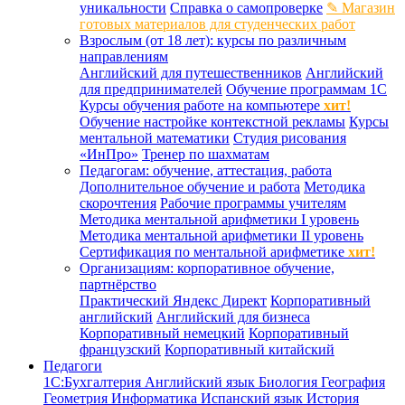
уникальности
Справка о самопроверке
✎ Магазин
готовых материалов для студенческих работ
Взрослым (от 18 лет): курсы по различным
направлениям
Английский для путешественников
Английский
для предпринимателей
Обучение программам 1С
Курсы обучения работе на компьютере
хит!
Обучение настройке контекстной рекламы
Курсы
ментальной математики
Студия рисования
«ИнПро»
Тренер по шахматам
Педагогам: обучение, аттестация, работа
Дополнительное обучение и работа
Методика
скорочтения
Рабочие программы учителям
Методика ментальной арифметики I уровень
Методика ментальной арифметики II уровень
Сертификация по ментальной арифметике
хит!
Организациям: корпоративное обучение,
партнёрство
Практический Яндекс Директ
Корпоративный
английский
Английский для бизнеса
Корпоративный немецкий
Корпоративный
французский
Корпоративный китайский
Педагоги
1С:Бухгалтерия
Английский язык
Биология
География
Геометрия
Информатика
Испанский язык
История