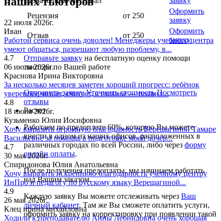
наших тьюторов
раздаточный материал
заявку
Оформить
Рецензия
от 250
заявку
22 июля 2026г.
Оформить
Иван
Отзыв
от 250
заявку
Работой сервиса очень доволен! Менеджеры учебного центра
умеют общаться, разрешают любую проблему, в...
4.7
Отправьте заявку
на бесплатную оценку помощи
06 июля 2026г.
тьютора по Вашей работе
Краснова Ирина Викторовна
За несколько месяцев заметен хороший прогресс: ребёнок
Отправить заявку
Уточнить стоимость
Посмотреть
увереннее читает, считает, а главное — появил...
отзывы
4.8
Расчет
18 июня 2026г.
Кузьменко Юлия Иосифовна
Работаем по предоплате 60%, которую Вы можете
Хочу выразить огромную благодарность Верещагиной Тамаре
внести в одном из наших офисов, расположенных в
Васильевне за помощь в подготовке моей дочер...
различных городах по всей России, либо через
форму
4.7
онлайн оплаты
.
30 мая 2026г.
Спиридонова Юлия Анатольевна
После получения предоплаты, мы начинаем работать
Хочу выразить искреннюю благодарность учебному центру
над Вашим заказом.
ИнПро и педагогу по русскому языку Верещагиной...
4.9
Каждую заявку Вы можете отслеживать через
Ваш
26 мая 2026г.
личный кабинет
. Там же Вы сможете оплатить услуги,
Клец ирина михайловна
оформить заявку на корректировку при появлении такой
Ходили к преподавателю Анны Леонидовна очень хорошая