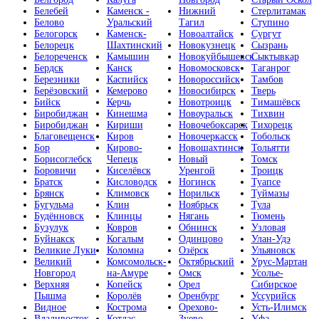
Белебей
Каменск -
Нижний
Стерлитамак
Белово
Уральский
Тагил
Ступино
Белогорск
Каменск-
Новоалтайск
Сургут
Белорецк
Шахтинский
Новокузнецк
Сызрань
Белореченск
Камышин
Новокуйбышевск
Сыктывкар
Бердск
Канск
Новомосковск
Таганрог
Березники
Каспийск
Новороссийск
Тамбов
Берёзовский
Кемерово
Новосибирск
Тверь
Бийск
Керчь
Новотроицк
Тимашёвск
Биробиджан
Кинешма
Новоуральск
Тихвин
Биробиджан
Кириши
Новочебоксарск
Тихорецк
Благовещенск
Киров
Новочеркасск
Тобольск
Бор
Кирово-
Новошахтинск
Тольятти
Борисоглебск
Чепецк
Новый
Томск
Боровичи
Киселёвск
Уренгой
Троицк
Братск
Кисловодск
Ногинск
Туапсе
Брянск
Климовск
Норильск
Туймазы
Бугульма
Клин
Ноябрьск
Тула
Будённовск
Клинцы
Нягань
Тюмень
Бузулук
Ковров
Обнинск
Узловая
Буйнакск
Когалым
Одинцово
Улан-Удэ
Великие Луки
Коломна
Озёрск
Ульяновск
Великий
Комсомольск-
Октябрьский
Урус-Мартан
Новгород
на-Амуре
Омск
Усолье-
Верхняя
Копейск
Орел
Сибирское
Пышма
Королёв
Оренбург
Уссурийск
Видное
Кострома
Орехово-
Усть-Илимск
Владивосток
Котлас
Зуево
Уфа