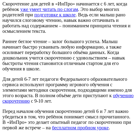
Скорочтение для детей в «ИнПро» начинается с 6 лет, когда
ребёнок
уже умеет читать по слогам
. Это выбор многих
родителей при
подготовке к школе
. Ведь если малыш рано
научился слоговому чтению, навык важно оттачивать и
работать над содержанием – пониманием принципа чтения и
осмыслением текста.
Раннее беглое чтение – залог большого успеха. Малыш
начинает быстро усваивать любую информацию, а также
осиливает переработку большого объёма данных. Когда
дошкольник учится скорочтению с удовольствием – навык
быстроты чтения становится отличным стартом для его
обучения в школе.
Для детей 6-7 лет педагоги Федерального образовательного
сервиса используют программу игрового обучения с
элементами методики скорочтения, подходящими именно для
этого возраста. В полном объёме дети приступают к
обучению
скорочтению
с 9-10 лет.
Перед началом обучения скорочтению детей 6 и 7 лет важно
убедиться в том, что ребёнок понимает смысл прочитанного.
В «ИнПро» это делает опытный педагог по скорочтению при
первой же встрече – на
бесплатном пробном уроке
.