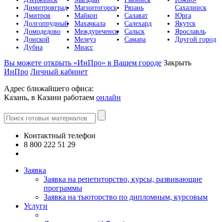
Димитровград
Магнитогорск
Рязань
Сахалинск
Дмитров
Майкоп
Салават
Юрга
Долгопрудный
Махачкала
Салехард
Якутск
Домодедово
Междуреченск
Сальск
Ярославль
Донской
Мелеуз
Самара
Другой город
Дубна
Миасс
Вы можете открыть «ИнПро» в Вашем городе
Закрыть
ИнПро
Личный кабинет
Адрес ближайшего офиса:
Казань, в Казани работаем
онлайн
Контактный телефон
8 800 222 51 29
Все контакты
Заявка
Заявка на репетиторство, курсы, развивающие
программы
Заявка на тьюторство по дипломным, курсовым
Услуги