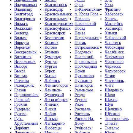
Владикавказ
Красногорск
Орск
Ухта
Владимир
Краснодар
П-Камчатский
Фрязино
Волгоград
Краснокаменск
п. Косая Гора
Хабаровск
Волгодонск
Краснокамск
Павлово
Ханты-
Волжск
Краснотурьинск
Павловский
Мансийск
Волжский
Красноуфимск
Посад
Хасавюрт
Вологда
Красноярск
Пенза
Химки
Вольск
Кропоткин
Первоуральск
Чайковский
Воркута
Крымск
Пермь
Чапаевск
Воронеж
Кстово
Петрозаводск
Чебоксары
Воскресенск
Кузнецк
Подольск
Челябинск
Воткинск
Кумертау
Полевской
Черемхово
Всеволожск
Кунгур
Прокопьевск
Череповец
Выборг
Курган
Прохладный
Черкесск
Выкса
Курск
Псков
Черногорск
Вязьма
Кызыл
Путилково
Чехов
Гатчина
Лабинск
Пушкино
Чистополь
Геленджик
Лениногорск
Пятигорск
Чита
Глазов
Ленинск-
Раменское
Шадринск
Горноалтайск
Кузнецкий
Ревда
Шали
Грозный
Лесосибирск
Реутов
Шахты
Губкин
Липецк
Ржев
Шуя
Гудермес
Лиски
Рославль
Щелкино
Гуково
Лобня
Россошь
Щёкино
Гусь-
Лысьва
Ростов-На-
Электросталь
Хрустальный
Лыткарино
Дону
Элиста
Дербент
Люберцы
Рубцовск
Энгельс
Дзержинск
Магадан
Рыбинск
Южно-