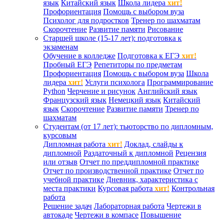
язык
Китайский язык
Школа лидера
хит!
Профориентация
Помощь с выбором вуза
Психолог для подростков
Тренер по шахматам
Скорочтение
Развитие памяти
Рисование
Старшей школе (15-17 лет): подготовка к
экзаменам
Обучение в колледже
Подготовка к ЕГЭ
хит!
Пробный ЕГЭ
Репетиторы по предметам
Профориентация
Помощь с выбором вуза
Школа
лидера
хит!
Услуги психолога
Программирование
Python
Черчение и рисунок
Английский язык
Французский язык
Немецкий язык
Китайский
язык
Скорочтение
Развитие памяти
Тренер по
шахматам
Студентам (от 17 лет): тьюторство по дипломным,
курсовым
Дипломная работа
хит!
Доклад, слайды к
дипломной
Раздаточный к дипломной
Рецензия
или отзыв
Отчет по преддипломной практике
Отчет по производственной практике
Отчет по
учебной практике
Дневник, характеристика с
места практики
Курсовая работа
хит!
Контрольная
работа
Решение задач
Лабораторная работа
Чертежи в
автокаде
Чертежи в компасе
Повышение