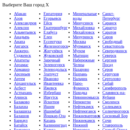
Выберите Ваш город
X
Абакан
Евпатория
Минеральные
Санкт-
Азов
Егорьевск
воды
Петербург
Александров
Ейск
Минусинск
Саранск
Алексин
Екатеринбург
Михайловка
Сарапул
Альметьевск
Елабуга
Михайловск
Саратов
Анадырь
Елец
Мичуринск
Саров
Анапа
Ессентуки
Москва
Свободный
Ангарск
Железногорск
Мурманск
Севастополь
Анжеро-
Жигулёвск
Муром
Северодвинск
Судженск
Жуковский
Мытищи
Северск
Апатиты
Заречный
Набережные
Сергиев
Арзамас
Зеленогорск
Челны
Посад
Армавир
Зеленодольск
Назарово
Серов
Арсеньев
Златоуст
Назрань
Серпухов
Артем
Иваново
Нальчик
Сертолово
Архангельск
Ивантеевка
Наро-
Сибай
Асбест
Ижевск
Фоминск
Симферополь
Астрахань
Избербаш
Находка
Славянск-на-
Ачинск
Иркутск
Невинномысск
Кубани
Балаково
Искитим
Нерюнгри
Смоленск
Балахна
Ишим
Нефтекамск
Соликамск
Балашиха
Ишимбай
Нефтеюганск
Солнечногорск
Балашов
Йошкар-Ола
Нижневартовск
Сосновый Бор
Барнаул
Казань
Нижнекамск
Сочи
Батайск
Калининград
Нижний
Ставрополь
Белгород
Калуга
Новгород
Старый Оскол