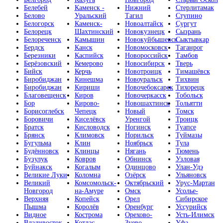
Белебей
Каменск -
Нижний
Стерлитамак
Белово
Уральский
Тагил
Ступино
Белогорск
Каменск-
Новоалтайск
Сургут
Белорецк
Шахтинский
Новокузнецк
Сызрань
Белореченск
Камышин
Новокуйбышевск
Сыктывкар
Бердск
Канск
Новомосковск
Таганрог
Березники
Каспийск
Новороссийск
Тамбов
Берёзовский
Кемерово
Новосибирск
Тверь
Бийск
Керчь
Новотроицк
Тимашёвск
Биробиджан
Кинешма
Новоуральск
Тихвин
Биробиджан
Кириши
Новочебоксарск
Тихорецк
Благовещенск
Киров
Новочеркасск
Тобольск
Бор
Кирово-
Новошахтинск
Тольятти
Борисоглебск
Чепецк
Новый
Томск
Боровичи
Киселёвск
Уренгой
Троицк
Братск
Кисловодск
Ногинск
Туапсе
Брянск
Климовск
Норильск
Туймазы
Бугульма
Клин
Ноябрьск
Тула
Будённовск
Клинцы
Нягань
Тюмень
Бузулук
Ковров
Обнинск
Узловая
Буйнакск
Когалым
Одинцово
Улан-Удэ
Великие Луки
Коломна
Озёрск
Ульяновск
Великий
Комсомольск-
Октябрьский
Урус-Мартан
Новгород
на-Амуре
Омск
Усолье-
Верхняя
Копейск
Орел
Сибирское
Пышма
Королёв
Оренбург
Уссурийск
Видное
Кострома
Орехово-
Усть-Илимск
Владивосток
Котлас
Зуево
Уфа