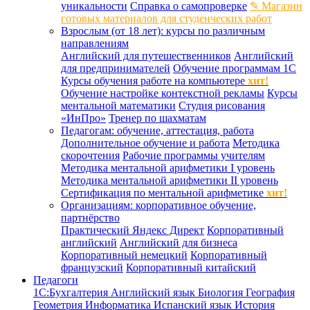
уникальности
Справка о самопроверке
✎ Магазин
готовых материалов для студенческих работ
Взрослым (от 18 лет): курсы по различным
направлениям
Английский для путешественников
Английский
для предпринимателей
Обучение программам 1С
Курсы обучения работе на компьютере
хит!
Обучение настройке контекстной рекламы
Курсы
ментальной математики
Студия рисования
«ИнПро»
Тренер по шахматам
Педагогам: обучение, аттестация, работа
Дополнительное обучение и работа
Методика
скорочтения
Рабочие программы учителям
Методика ментальной арифметики I уровень
Методика ментальной арифметики II уровень
Сертификация по ментальной арифметике
хит!
Организациям: корпоративное обучение,
партнёрство
Практический Яндекс Директ
Корпоративный
английский
Английский для бизнеса
Корпоративный немецкий
Корпоративный
французский
Корпоративный китайский
Педагоги
1С:Бухгалтерия
Английский язык
Биология
География
Геометрия
Информатика
Испанский язык
История