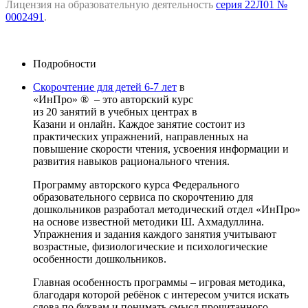
Лицензия на образовательную деятельность
серия 22Л01 №
0002491
.
Подробности
Скорочтение для детей 6-7 лет
в
«ИнПро» ® – это авторский курс
из 20 занятий в учебных центрах в
Казани и онлайн. Каждое занятие состоит из
практических упражнений, направленных на
повышение скорости чтения, усвоения информации и
развития навыков рационального чтения.
Программу авторского курса Федерального
образовательного сервиса по скорочтению для
дошкольников разработал методический отдел «ИнПро»
на основе известной методики Ш. Ахмадуллина.
Упражнения и задания каждого занятия учитывают
возрастные, физиологические и психологические
особенности дошкольников.
Главная особенность программы – игровая методика,
благодаря которой ребёнок с интересом учится искать
слова по буквам и понимать смысл прочитанного,