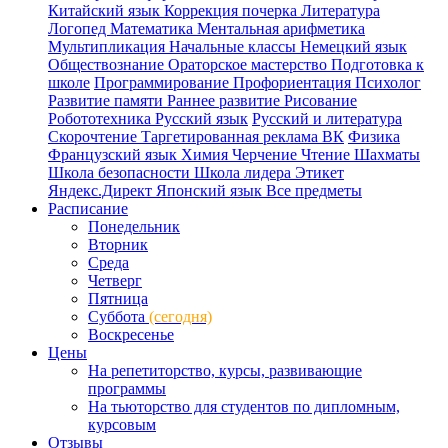
Китайский язык
Коррекция почерка
Литература
Логопед
Математика
Ментальная арифметика
Мультипликация
Начальные классы
Немецкий язык
Обществознание
Ораторское мастерство
Подготовка к
школе
Программирование
Профориентация
Психолог
Развитие памяти
Раннее развитие
Рисование
Робототехника
Русский язык
Русский и литература
Скорочтение
Таргетированная реклама ВК
Физика
Французский язык
Химия
Черчение
Чтение
Шахматы
Школа безопасности
Школа лидера
Этикет
Яндекс.Директ
Японский язык
Все предметы
Расписание
Понедельник
Вторник
Среда
Четверг
Пятница
Суббота
(сегодня)
Воскресенье
Цены
На репетиторство, курсы, развивающие
программы
На тьюторство для студентов по дипломным,
курсовым
Отзывы