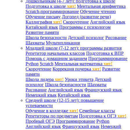
Дошкольникам (4-7 лет): подготовка к школе
Подготовка к школе
хит!
Ментальная арифметика
Scratch-программирование
Обучение чтению
Обучение письму
Логопед (развитие речи)
Каллиграфия
хит!
Скорочтение
Английский язык
Китайский язык
Программы с психологом
Развитие памяти
Школа безопасности
Детский психолог
Рисование
Шахматы
Мультипликация
Младшей школе (7-12 лет): программы развития
Репетитор начальных классов
Подготовка к ВПР
Помощь с домашним заданием
Программирование
Python
Scratch
Ментальная математика
хит!
Скорочтение
Коррекция почерка
хит!
Развитие
памяти
Школа лидера
хит!
Уроки этикета
Детский
психолог
Школа безопасности
Шахматы
Рисование
Английский язык
Французский язык
Немецкий язык
Китайский язык
Средней школе (12-15 лет): повышение
успеваемости
Обучение в колледже
хит!
Семейные классы
Репетиторы по предметам
Подготовка к ОГЭ
хит!
Пробный ОГЭ
Программирование
Python
Английский язык
Французский язык
Немецкий