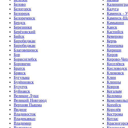
Белово
Калинингра
Белогорск
Калуга
Белорецк
Каменск - У
Белореченск
Каменск-Ша
Бердск
Камышин
Березники
Канск
Берёзовский
Каспийск
Бийск
Кемерово
Биробиджан
Керчь
Биробиджан
Кинешма
Благовещенск
Кириши
Бор
Киров
Борисоглебск
Кирово-Чеп
Боровичи
Киселёвск
Братск
Кисловодск
Брянск
Климовск
Бугульма
Клин
Будённовск
Клинцы
Бузулук
Ковров
Буйнакск
Когалым
Великие Луки
Коломна
Великий Новгород
Комсомольс
Верхняя Пышма
Копейск
Видное
Королёв
Владивосток
Кострома
Владикавказ
Котлас
Владимир
Красногорс
Волгоград
Краснодар