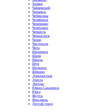
Химки
Чайковский
Чапаевск
Чебоксары
Челябинск
Черемхово
Череповец
Черкесск
Черногорск
Чехов
Чистополь
Чита
Шадринск
Шали
Шахты
Шуя
Щелкино
Щёкино
Электросталь
Элиста
Энгельс
Южно-Сахалинск
Юрга
Якутск
Ярославль
Другой город