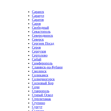
Саранск
Сарапул
Саратов
Саров
Свободный
Севастополь
Северодвинск
Северск
Сергиев Посад
Серов
Серпухов
Сертолово
Сибай
Симферополь
Славянск-на-Кубани
Смоленск
Соликамск
Солнечногорск
Сосновый Бор
Сочи
Ставрополь
Старый Оскол
Стерлитамак
Ступино
Сургут
Сызрань