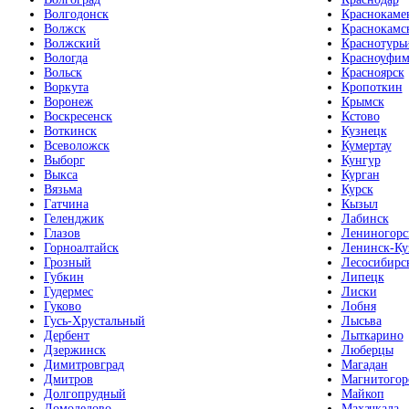
Волгодонск
Краснокаме
Волжск
Краснокамс
Волжский
Краснотурь
Вологда
Красноуфим
Вольск
Красноярск
Воркута
Кропоткин
Воронеж
Крымск
Воскресенск
Кстово
Воткинск
Кузнецк
Всеволожск
Кумертау
Выборг
Кунгур
Выкса
Курган
Вязьма
Курск
Гатчина
Кызыл
Геленджик
Лабинск
Глазов
Лениногорс
Горноалтайск
Ленинск-Ку
Грозный
Лесосибирс
Губкин
Липецк
Гудермес
Лиски
Гуково
Лобня
Гусь-Хрустальный
Лысьва
Дербент
Лыткарино
Дзержинск
Люберцы
Димитровград
Магадан
Дмитров
Магнитогор
Долгопрудный
Майкоп
Домодедово
Махачкала