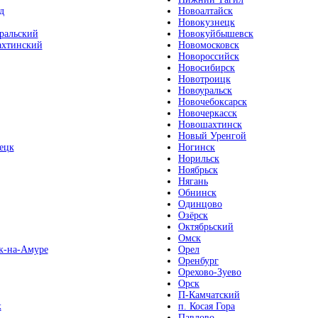
д
Новоалтайск
Новокузнецк
ральский
Новокуйбышевск
хтинский
Новомосковск
Новороссийск
Новосибирск
Новотроицк
Новоуральск
Новочебоксарск
Новочеркасск
Новошахтинск
Новый Уренгой
ецк
Ногинск
Норильск
Ноябрьск
Нягань
Обнинск
Одинцово
Озёрск
Октябрьский
Омск
к-на-Амуре
Орел
Оренбург
Орехово-Зуево
Орск
П-Камчатский
к
п. Косая Гора
Павлово