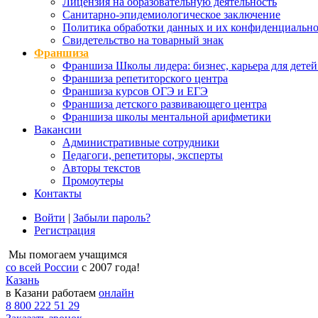
Лицензия на образовательную деятельность
Санитарно-эпидемиологическое заключение
Политика обработки данных и их конфиденциально
Свидетельство на товарный знак
Франшиза
Франшиза Школы лидера: бизнес, карьера для детей
Франшиза репетиторского центра
Франшиза курсов ОГЭ и ЕГЭ
Франшиза детского развивающего центра
Франшиза школы ментальной арифметики
Вакансии
Административные сотрудники
Педагоги, репетиторы, эксперты
Авторы текстов
Промоутеры
Контакты
Войти
|
Забыли пароль?
Регистрация
Мы помогаем учащимся
со всей России
с 2007 года!
Казань
в Казани работаем
онлайн
8 800 222 51 29