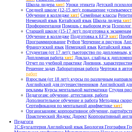
Школа лидера
хит!
Уроки этикета
Детский психоло
Средней школе (12-15 лет): повышение успеваемос
Обучение в колледже
хит!
Семейные классы
Репети
Немецкий язык
Китайский язык
Школа лидера
хит!
Профориентация
Помощь с выбором вуза
Психолог 
Старшей школе (15-17 лет): подготовка к экзаменам
Обучение в колледже
Подготовка к ЕГЭ
хит!
Проб
Программирование
Python
Черчение и рисунок
Анг
Французский язык
Немецкий язык
Китайский язык
Студентам (от 17 лет): тьюторство по дипломным, 
Дипломная работа
хит!
Доклад, слайды к дипломно
Отчет по учебной практике
Дневник, характеристик
Решение задач
Лабораторная работа
Чертежи в авто
работ
Взрослым (от 18 лет): курсы по различным направл
Английский для путешественников
Английский дл
рекламы
Курсы ментальной математики
Студия ри
Педагогам: обучение, аттестация, работа
Дополнительное обучение и работа
Методика скоро
Сертификация по ментальной арифметике
хит!
Организациям: корпоративное обучение, партнёрст
Практический Яндекс Директ
Корпоративный англ
Педагоги
1С:Бухгалтерия
Английский язык
Биология
География
Ге