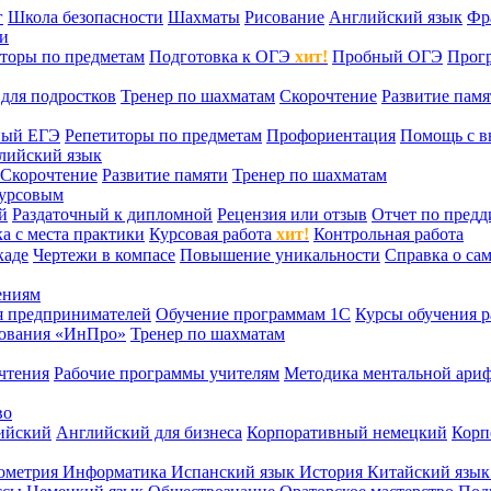
г
Школа безопасности
Шахматы
Рисование
Английский язык
Фр
ти
торы по предметам
Подготовка к ОГЭ
хит!
Пробный ОГЭ
Прог
для подростков
Тренер по шахматам
Скорочтение
Развитие памя
ный ЕГЭ
Репетиторы по предметам
Профориентация
Помощь с в
лийский язык
Скорочтение
Развитие памяти
Тренер по шахматам
курсовым
й
Раздаточный к дипломной
Рецензия или отзыв
Отчет по пред
а с места практики
Курсовая работа
хит!
Контрольная работа
каде
Чертежи в компасе
Повышение уникальности
Справка о са
ениям
я предпринимателей
Обучение программам 1С
Курсы обучения р
сования «ИнПро»
Тренер по шахматам
чтения
Рабочие программы учителям
Методика ментальной ариф
во
ийский
Английский для бизнеса
Корпоративный немецкий
Корп
ометрия
Информатика
Испанский язык
История
Китайский язы