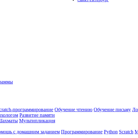
граммы
cratch-программирование
Обучение чтению
Обучение письму
Ло
ихологом
Развитие памяти
Шахматы
Мультипликация
мощь с домашним заданием
Программирование
Python
Scratch
М