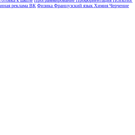
готовка к школе
Программирование
Профориентация
Психолог
анная реклама ВК
Физика
Французский язык
Химия
Черчение