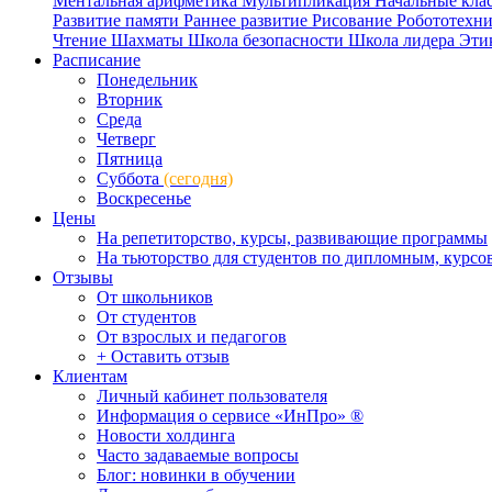
Ментальная арифметика
Мультипликация
Начальные кла
Развитие памяти
Раннее развитие
Рисование
Робототехн
Чтение
Шахматы
Школа безопасности
Школа лидера
Эти
Расписание
Понедельник
Вторник
Среда
Четверг
Пятница
Суббота
(сегодня)
Воскресенье
Цены
На репетиторство, курсы, развивающие программы
На тьюторство для студентов по дипломным, курс
Отзывы
От школьников
От студентов
От взрослых и педагогов
+ Оставить отзыв
Клиентам
Личный кабинет пользователя
Информация о сервисе «ИнПро» ®
Новости холдинга
Часто задаваемые вопросы
Блог: новинки в обучении