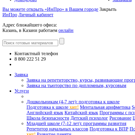
Вы можете открыть «ИнПро» в Вашем городе
Закрыть
ИнПро
Личный кабинет
Адрес ближайшего офиса:
Казань, в Казани работаем
онлайн
Контактный телефон
8 800 222 51 29
Все контакты
Заявка
Заявка на репетиторство, курсы, развивающие про
Заявка на тьюторство по дипломным, курсовым
Услуги
Дошкольникам (4-7 лет): подготовка к школе
Подготовка к школе
хит!
Ментальная арифметика
S
Английский язык
Китайский язык
Программы с пс
Школа безопасности
Детский психолог
Рисование
Младшей школе (7-12 лет): программы развития
Репетитор начальных классов
Подготовка к ВПР
По
хит!
Развитие памяти