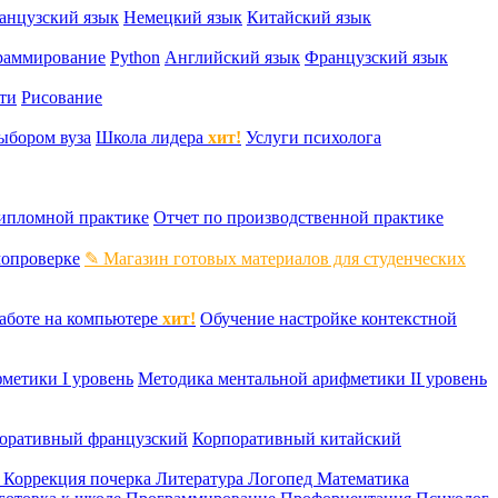
анцузский язык
Немецкий язык
Китайский язык
раммирование
Python
Английский язык
Французский язык
ти
Рисование
ыбором вуза
Школа лидера
хит!
Услуги психолога
дипломной практике
Отчет по производственной практике
мопроверке
✎ Магазин готовых материалов для студенческих
аботе на компьютере
хит!
Обучение настройке контекстной
метики I уровень
Методика ментальной арифметики II уровень
оративный французский
Корпоративный китайский
к
Коррекция почерка
Литература
Логопед
Математика