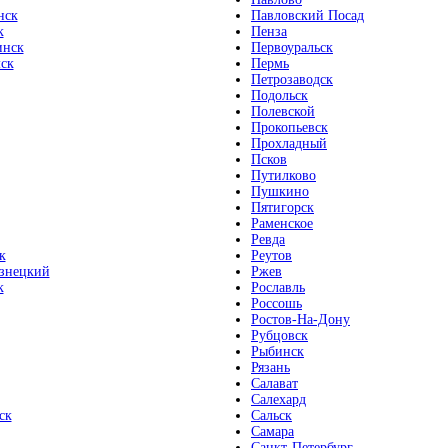
нск
Павловский Посад
к
Пенза
инск
Первоуральск
ск
Пермь
Петрозаводск
Подольск
Полевской
Прокопьевск
Прохладный
Псков
Путилково
Пушкино
Пятигорск
Раменское
Ревда
к
Реутов
знецкий
Ржев
к
Рославль
Россошь
Ростов-На-Дону
Рубцовск
Рыбинск
Рязань
Салават
Салехард
ск
Сальск
Самара
Санкт-Петербург