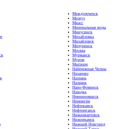
Междуреченск
Мелеуз
Миасс
Минеральные воды
Минусинск
рг
Михайловка
Михайловск
Мичуринск
Москва
ск
Мурманск
Муром
Мытищи
Набережные Челны
Назарово
к
Назрань
Нальчик
Наро-Фоминск
Находка
Невинномысск
Нерюнгри
Нефтекамск
Нефтеюганск
Нижневартовск
Нижнекамск
а
Нижний Новгород
Нижний Тагил