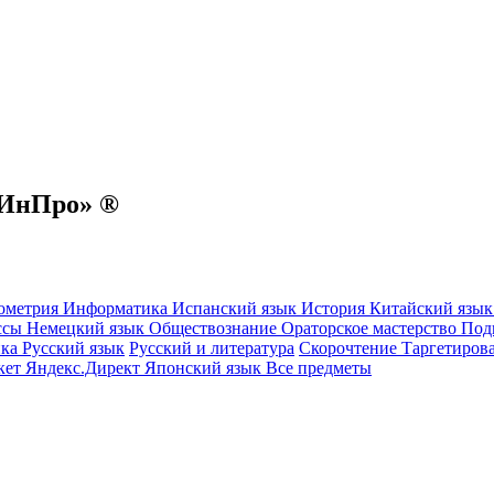
«ИнПро» ®
ометрия
Информатика
Испанский язык
История
Китайский язы
ссы
Немецкий язык
Обществознание
Ораторское мастерство
Под
ика
Русский язык
Русский и литература
Скорочтение
Таргетиров
кет
Яндекс.Директ
Японский язык
Все предметы