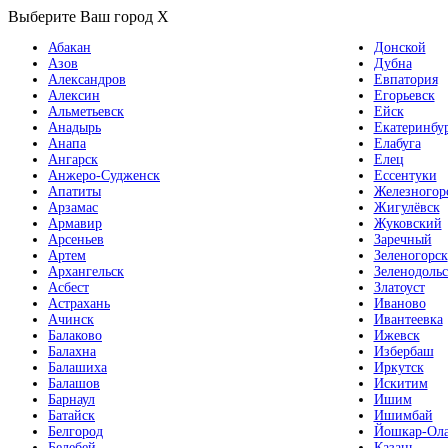
Выберите Ваш город
X
Абакан
Донской
Азов
Дубна
Александров
Евпатория
Алексин
Егорьевск
Альметьевск
Ейск
Анадырь
Екатеринбу
Анапа
Елабуга
Ангарск
Елец
Анжеро-Судженск
Ессентуки
Апатиты
Железногор
Арзамас
Жигулёвск
Армавир
Жуковский
Арсеньев
Заречный
Артем
Зеленогорск
Архангельск
Зеленодольс
Асбест
Златоуст
Астрахань
Иваново
Ачинск
Ивантеевка
Балаково
Ижевск
Балахна
Избербаш
Балашиха
Иркутск
Балашов
Искитим
Барнаул
Ишим
Батайск
Ишимбай
Белгород
Йошкар-Ол
Белебей
Казань