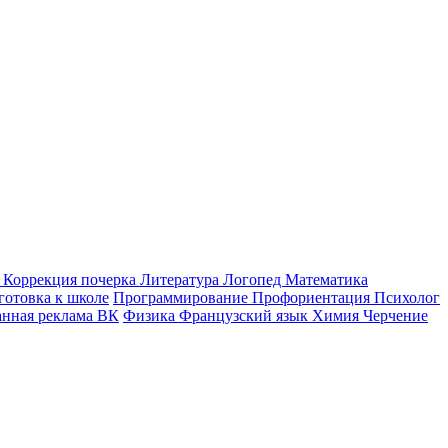
к
Коррекция почерка
Литература
Логопед
Математика
готовка к школе
Программирование
Профориентация
Психолог
анная реклама ВК
Физика
Французский язык
Химия
Черчение