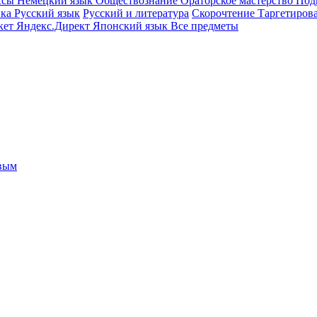
ссы
Немецкий язык
Обществознание
Ораторское мастерство
Под
ика
Русский язык
Русский и литература
Скорочтение
Таргетиров
кет
Яндекс.Директ
Японский язык
Все предметы
овым