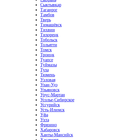
Сыктывкар
Таганрог
Тамбов
Тверь
Тимашёвск
Тихвин
Тихорецк
Тобольск
Тольятти
Томск
Троицк
Туапсе
Туймазы
Тула
Тюмень
Узловая
Улан-Удэ
Ульяновск
Урус-Мартан
Усолье-Сибирское
Уссурийск
Усть-Илимск
Уфа
Ухта
Фрязино
Хабаровск
Ханты-Мансийск
Хасавюрт