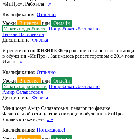
«ИнПро». Работала
...»
Квалификация:
Отлично
Уроки
В центре
или
Онлайн
Узнать подробности
Попробовать бесплатно
Герман Васильевич
Дисциплина:
Физика
Я репетитор по ФИЗИКЕ Федеральной сети центров помощи
в обучении «ИнПро». Занимаюсь репетиторством с 2014 года.
Имею
...»
Квалификация:
Отлично
Уроки
В центре
или
Онлайн
Узнать подробности
Попробовать бесплатно
Амир Салаватович
Дисциплина:
Физика
Меня зовут Амир Салаватович, педагог по физике
Федеральной сети центров помощи в обучении «ИнПро».
Являюсь также дейс
...»
Квалификация:
Потрясающе!
Уроки
В центре
или
Онлайн