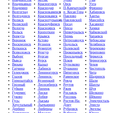
Владикавказ
Красногорск
Орск
Ухта
Владимир
Краснодар
П-Камчатский
Фрязино
Волгоград
Краснокаменск
п. Косая Гора
Хабаровск
Волгодонск
Краснокамск
Павлово
Ханты-
Волжск
Краснотурьинск
Павловский
Мансийск
Волжский
Красноуфимск
Посад
Хасавюрт
Вологда
Красноярск
Пенза
Химки
Вольск
Кропоткин
Первоуральск
Чайковский
Воркута
Крымск
Пермь
Чапаевск
Воронеж
Кстово
Петрозаводск
Чебоксары
Воскресенск
Кузнецк
Подольск
Челябинск
Воткинск
Кумертау
Полевской
Черемхово
Всеволожск
Кунгур
Прокопьевск
Череповец
Выборг
Курган
Прохладный
Черкесск
Выкса
Курск
Псков
Черногорск
Вязьма
Кызыл
Путилково
Чехов
Гатчина
Лабинск
Пушкино
Чистополь
Геленджик
Лениногорск
Пятигорск
Чита
Глазов
Ленинск-
Раменское
Шадринск
Горноалтайск
Кузнецкий
Ревда
Шали
Грозный
Лесосибирск
Реутов
Шахты
Губкин
Липецк
Ржев
Шуя
Гудермес
Лиски
Рославль
Щелкино
Гуково
Лобня
Россошь
Щёкино
Гусь-
Лысьва
Ростов-На-
Электросталь
Хрустальный
Лыткарино
Дону
Элиста
Дербент
Люберцы
Рубцовск
Энгельс
Дзержинск
Магадан
Рыбинск
Южно-