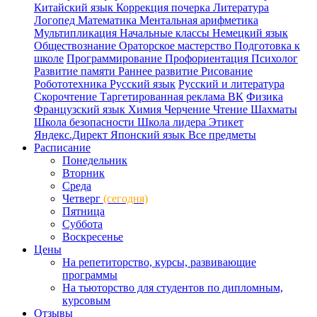
Китайский язык
Коррекция почерка
Литература
Логопед
Математика
Ментальная арифметика
Мультипликация
Начальные классы
Немецкий язык
Обществознание
Ораторское мастерство
Подготовка к
школе
Программирование
Профориентация
Психолог
Развитие памяти
Раннее развитие
Рисование
Робототехника
Русский язык
Русский и литература
Скорочтение
Таргетированная реклама ВК
Физика
Французский язык
Химия
Черчение
Чтение
Шахматы
Школа безопасности
Школа лидера
Этикет
Яндекс.Директ
Японский язык
Все предметы
Расписание
Понедельник
Вторник
Среда
Четверг
(сегодня)
Пятница
Суббота
Воскресенье
Цены
На репетиторство, курсы, развивающие
программы
На тьюторство для студентов по дипломным,
курсовым
Отзывы