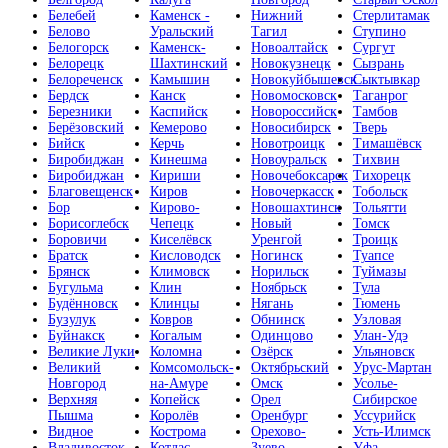
Белебей
Каменск -
Нижний
Стерлитамак
Белово
Уральский
Тагил
Ступино
Белогорск
Каменск-
Новоалтайск
Сургут
Белорецк
Шахтинский
Новокузнецк
Сызрань
Белореченск
Камышин
Новокуйбышевск
Сыктывкар
Бердск
Канск
Новомосковск
Таганрог
Березники
Каспийск
Новороссийск
Тамбов
Берёзовский
Кемерово
Новосибирск
Тверь
Бийск
Керчь
Новотроицк
Тимашёвск
Биробиджан
Кинешма
Новоуральск
Тихвин
Биробиджан
Кириши
Новочебоксарск
Тихорецк
Благовещенск
Киров
Новочеркасск
Тобольск
Бор
Кирово-
Новошахтинск
Тольятти
Борисоглебск
Чепецк
Новый
Томск
Боровичи
Киселёвск
Уренгой
Троицк
Братск
Кисловодск
Ногинск
Туапсе
Брянск
Климовск
Норильск
Туймазы
Бугульма
Клин
Ноябрьск
Тула
Будённовск
Клинцы
Нягань
Тюмень
Бузулук
Ковров
Обнинск
Узловая
Буйнакск
Когалым
Одинцово
Улан-Удэ
Великие Луки
Коломна
Озёрск
Ульяновск
Великий
Комсомольск-
Октябрьский
Урус-Мартан
Новгород
на-Амуре
Омск
Усолье-
Верхняя
Копейск
Орел
Сибирское
Пышма
Королёв
Оренбург
Уссурийск
Видное
Кострома
Орехово-
Усть-Илимск
Владивосток
Котлас
Зуево
Уфа