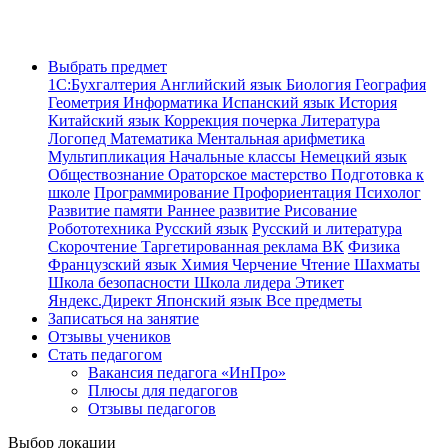
Выбрать предмет
1С:Бухгалтерия
Английский язык
Биология
География
Геометрия
Информатика
Испанский язык
История
Китайский язык
Коррекция почерка
Литература
Логопед
Математика
Ментальная арифметика
Мультипликация
Начальные классы
Немецкий язык
Обществознание
Ораторское мастерство
Подготовка к
школе
Программирование
Профориентация
Психолог
Развитие памяти
Раннее развитие
Рисование
Робототехника
Русский язык
Русский и литература
Скорочтение
Таргетированная реклама ВК
Физика
Французский язык
Химия
Черчение
Чтение
Шахматы
Школа безопасности
Школа лидера
Этикет
Яндекс.Директ
Японский язык
Все предметы
Записаться на занятие
Отзывы учеников
Стать педагогом
Вакансия педагога «ИнПро»
Плюсы для педагогов
Отзывы педагогов
Выбор локации