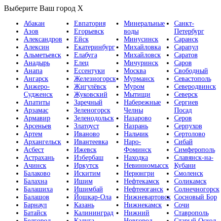
Выберите Ваш город
X
Абакан
Евпатория
Минеральные
Санкт-
Азов
Егорьевск
воды
Петербург
Александров
Ейск
Минусинск
Саранск
Алексин
Екатеринбург
Михайловка
Сарапул
Альметьевск
Елабуга
Михайловск
Саратов
Анадырь
Елец
Мичуринск
Саров
Анапа
Ессентуки
Москва
Свободный
Ангарск
Железногорск
Мурманск
Севастополь
Анжеро-
Жигулёвск
Муром
Северодвинск
Судженск
Жуковский
Мытищи
Северск
Апатиты
Заречный
Набережные
Сергиев
Арзамас
Зеленогорск
Челны
Посад
Армавир
Зеленодольск
Назарово
Серов
Арсеньев
Златоуст
Назрань
Серпухов
Артем
Иваново
Нальчик
Сертолово
Архангельск
Ивантеевка
Наро-
Сибай
Асбест
Ижевск
Фоминск
Симферополь
Астрахань
Избербаш
Находка
Славянск-на-
Ачинск
Иркутск
Невинномысск
Кубани
Балаково
Искитим
Нерюнгри
Смоленск
Балахна
Ишим
Нефтекамск
Соликамск
Балашиха
Ишимбай
Нефтеюганск
Солнечногорск
Балашов
Йошкар-Ола
Нижневартовск
Сосновый Бор
Барнаул
Казань
Нижнекамск
Сочи
Батайск
Калининград
Нижний
Ставрополь
Белгород
Калуга
Новгород
Старый Оскол