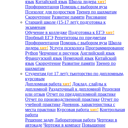
язык
Китайский язык
Школа лидера
хит!
Профориентация
Помощь с выбором вуза
Психолог для подростков
Тренер по шахматам
Скорочтение
Развитие памяти
Рисование
Старшей школе (15-17 лет): подготовка к
экзаменам
Обучение в колледже
Подготовка к ЕГЭ
хит!
Пробный ЕГЭ
Репетиторы по предметам
Профориентация
Помощь с выбором вуза
Школа
лидера
хит!
Услуги психолога
Программирование
Python
Черчение и рисунок
Английский язык
Французский язык
Немецкий язык
Китайский
язык
Скорочтение
Развитие памяти
Тренер по
шахматам
Студентам (от 17 лет): тьюторство по дипломным,
курсовым
Дипломная работа
хит!
Доклад, слайды к
дипломной
Раздаточный к дипломной
Рецензия
или отзыв
Отчет по преддипломной практике
Отчет по производственной практике
Отчет по
учебной практике
Дневник, характеристика с
места практики
Курсовая работа
хит!
Контрольная
работа
Решение задач
Лабораторная работа
Чертежи в
автокаде
Чертежи в компасе
Повышение