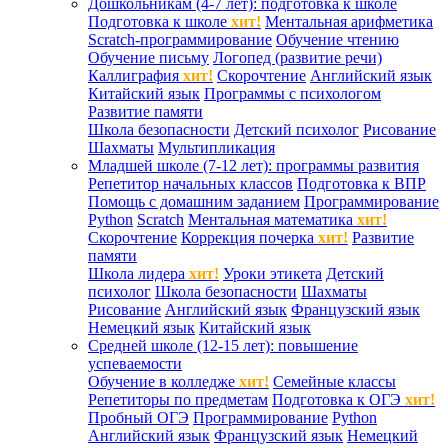
Дошкольникам (4-7 лет): подготовка к школе
Подготовка к школе
хит!
Ментальная арифметика
Scratch-программирование
Обучение чтению
Обучение письму
Логопед (развитие речи)
Каллиграфия
хит!
Скорочтение
Английский язык
Китайский язык
Программы с психологом
Развитие памяти
Школа безопасности
Детский психолог
Рисование
Шахматы
Мультипликация
Младшей школе (7-12 лет): программы развития
Репетитор начальных классов
Подготовка к ВПР
Помощь с домашним заданием
Программирование
Python
Scratch
Ментальная математика
хит!
Скорочтение
Коррекция почерка
хит!
Развитие
памяти
Школа лидера
хит!
Уроки этикета
Детский
психолог
Школа безопасности
Шахматы
Рисование
Английский язык
Французский язык
Немецкий язык
Китайский язык
Средней школе (12-15 лет): повышение
успеваемости
Обучение в колледже
хит!
Семейные классы
Репетиторы по предметам
Подготовка к ОГЭ
хит!
Пробный ОГЭ
Программирование
Python
Английский язык
Французский язык
Немецкий