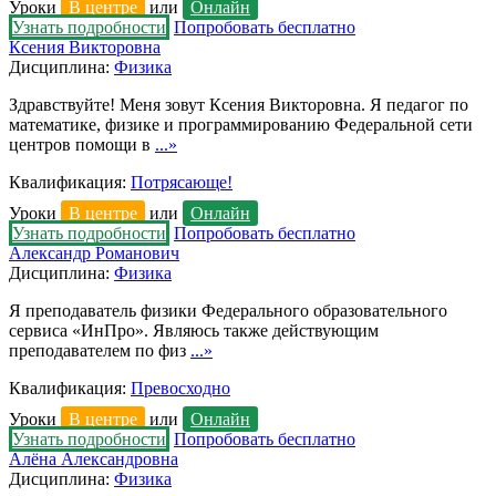
Уроки
В центре
или
Онлайн
Узнать подробности
Попробовать бесплатно
Ксения Викторовна
Дисциплина:
Физика
Здравствуйте! Меня зовут Ксения Викторовна. Я педагог по
математике, физике и программированию Федеральной сети
центров помощи в
...»
Квалификация:
Потрясающе!
Уроки
В центре
или
Онлайн
Узнать подробности
Попробовать бесплатно
Александр Романович
Дисциплина:
Физика
Я преподаватель физики Федерального образовательного
сервиса «ИнПро». Являюсь также действующим
преподавателем по физ
...»
Квалификация:
Превосходно
Уроки
В центре
или
Онлайн
Узнать подробности
Попробовать бесплатно
Алёна Александровна
Дисциплина:
Физика