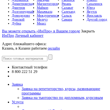
Димитровград
Магнитогорск
Рязань
Сахалинск
Дмитров
Майкоп
Салават
Юрга
Долгопрудный
Махачкала
Салехард
Якутск
Домодедово
Междуреченск
Сальск
Ярославль
Донской
Мелеуз
Самара
Другой город
Дубна
Миасс
Вы можете открыть «ИнПро» в Вашем городе
Закрыть
ИнПро
Личный кабинет
Адрес ближайшего офиса:
Казань, в Казани работаем
онлайн
Контактный телефон
8 800 222 51 29
Все контакты
Заявка
Заявка на репетиторство, курсы, развивающие
программы
Заявка на тьюторство по дипломным, курсовым
Услуги