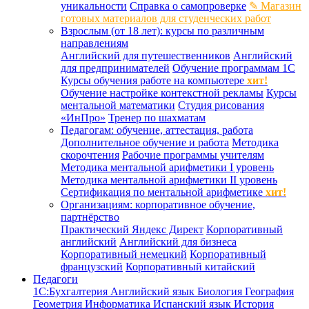
уникальности
Справка о самопроверке
✎ Магазин
готовых материалов для студенческих работ
Взрослым (от 18 лет): курсы по различным
направлениям
Английский для путешественников
Английский
для предпринимателей
Обучение программам 1С
Курсы обучения работе на компьютере
хит!
Обучение настройке контекстной рекламы
Курсы
ментальной математики
Студия рисования
«ИнПро»
Тренер по шахматам
Педагогам: обучение, аттестация, работа
Дополнительное обучение и работа
Методика
скорочтения
Рабочие программы учителям
Методика ментальной арифметики I уровень
Методика ментальной арифметики II уровень
Сертификация по ментальной арифметике
хит!
Организациям: корпоративное обучение,
партнёрство
Практический Яндекс Директ
Корпоративный
английский
Английский для бизнеса
Корпоративный немецкий
Корпоративный
французский
Корпоративный китайский
Педагоги
1С:Бухгалтерия
Английский язык
Биология
География
Геометрия
Информатика
Испанский язык
История