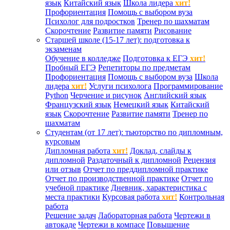
язык
Китайский язык
Школа лидера
хит!
Профориентация
Помощь с выбором вуза
Психолог для подростков
Тренер по шахматам
Скорочтение
Развитие памяти
Рисование
Старшей школе (15-17 лет): подготовка к
экзаменам
Обучение в колледже
Подготовка к ЕГЭ
хит!
Пробный ЕГЭ
Репетиторы по предметам
Профориентация
Помощь с выбором вуза
Школа
лидера
хит!
Услуги психолога
Программирование
Python
Черчение и рисунок
Английский язык
Французский язык
Немецкий язык
Китайский
язык
Скорочтение
Развитие памяти
Тренер по
шахматам
Студентам (от 17 лет): тьюторство по дипломным,
курсовым
Дипломная работа
хит!
Доклад, слайды к
дипломной
Раздаточный к дипломной
Рецензия
или отзыв
Отчет по преддипломной практике
Отчет по производственной практике
Отчет по
учебной практике
Дневник, характеристика с
места практики
Курсовая работа
хит!
Контрольная
работа
Решение задач
Лабораторная работа
Чертежи в
автокаде
Чертежи в компасе
Повышение