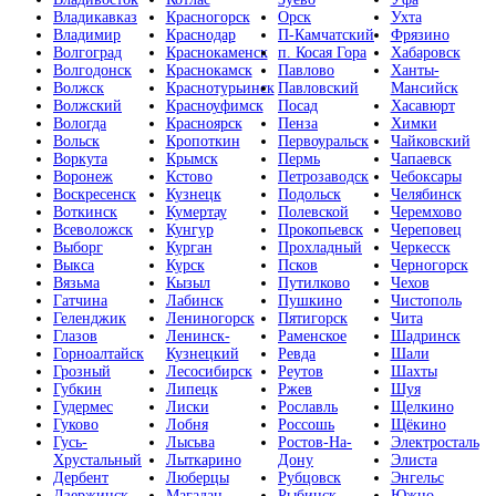
Владикавказ
Красногорск
Орск
Ухта
Владимир
Краснодар
П-Камчатский
Фрязино
Волгоград
Краснокаменск
п. Косая Гора
Хабаровск
Волгодонск
Краснокамск
Павлово
Ханты-
Волжск
Краснотурьинск
Павловский
Мансийск
Волжский
Красноуфимск
Посад
Хасавюрт
Вологда
Красноярск
Пенза
Химки
Вольск
Кропоткин
Первоуральск
Чайковский
Воркута
Крымск
Пермь
Чапаевск
Воронеж
Кстово
Петрозаводск
Чебоксары
Воскресенск
Кузнецк
Подольск
Челябинск
Воткинск
Кумертау
Полевской
Черемхово
Всеволожск
Кунгур
Прокопьевск
Череповец
Выборг
Курган
Прохладный
Черкесск
Выкса
Курск
Псков
Черногорск
Вязьма
Кызыл
Путилково
Чехов
Гатчина
Лабинск
Пушкино
Чистополь
Геленджик
Лениногорск
Пятигорск
Чита
Глазов
Ленинск-
Раменское
Шадринск
Горноалтайск
Кузнецкий
Ревда
Шали
Грозный
Лесосибирск
Реутов
Шахты
Губкин
Липецк
Ржев
Шуя
Гудермес
Лиски
Рославль
Щелкино
Гуково
Лобня
Россошь
Щёкино
Гусь-
Лысьва
Ростов-На-
Электросталь
Хрустальный
Лыткарино
Дону
Элиста
Дербент
Люберцы
Рубцовск
Энгельс
Дзержинск
Магадан
Рыбинск
Южно-