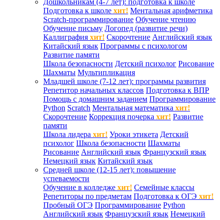
Дошкольникам (4-7 лет): подготовка к школе
Подготовка к школе
хит!
Ментальная арифметика
Scratch-программирование
Обучение чтению
Обучение письму
Логопед (развитие речи)
Каллиграфия
хит!
Скорочтение
Английский язык
Китайский язык
Программы с психологом
Развитие памяти
Школа безопасности
Детский психолог
Рисование
Шахматы
Мультипликация
Младшей школе (7-12 лет): программы развития
Репетитор начальных классов
Подготовка к ВПР
Помощь с домашним заданием
Программирование
Python
Scratch
Ментальная математика
хит!
Скорочтение
Коррекция почерка
хит!
Развитие
памяти
Школа лидера
хит!
Уроки этикета
Детский
психолог
Школа безопасности
Шахматы
Рисование
Английский язык
Французский язык
Немецкий язык
Китайский язык
Средней школе (12-15 лет): повышение
успеваемости
Обучение в колледже
хит!
Семейные классы
Репетиторы по предметам
Подготовка к ОГЭ
хит!
Пробный ОГЭ
Программирование
Python
Английский язык
Французский язык
Немецкий