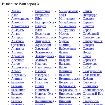
Выберите Ваш город
X
Абакан
Евпатория
Минеральные
Санкт-
Азов
Егорьевск
воды
Петербург
Александров
Ейск
Минусинск
Саранск
Алексин
Екатеринбург
Михайловка
Сарапул
Альметьевск
Елабуга
Михайловск
Саратов
Анадырь
Елец
Мичуринск
Саров
Анапа
Ессентуки
Москва
Свободный
Ангарск
Железногорск
Мурманск
Севастополь
Анжеро-
Жигулёвск
Муром
Северодвинск
Судженск
Жуковский
Мытищи
Северск
Апатиты
Заречный
Набережные
Сергиев
Арзамас
Зеленогорск
Челны
Посад
Армавир
Зеленодольск
Назарово
Серов
Арсеньев
Златоуст
Назрань
Серпухов
Артем
Иваново
Нальчик
Сертолово
Архангельск
Ивантеевка
Наро-
Сибай
Асбест
Ижевск
Фоминск
Симферополь
Астрахань
Избербаш
Находка
Славянск-на-
Ачинск
Иркутск
Невинномысск
Кубани
Балаково
Искитим
Нерюнгри
Смоленск
Балахна
Ишим
Нефтекамск
Соликамск
Балашиха
Ишимбай
Нефтеюганск
Солнечногорск
Балашов
Йошкар-Ола
Нижневартовск
Сосновый Бор
Барнаул
Казань
Нижнекамск
Сочи
Батайск
Калининград
Нижний
Ставрополь
Белгород
Калуга
Новгород
Старый Оскол