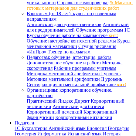
уникальности
Справка о самопроверке
✎ Магазин
готовых материалов для студенческих работ
Взрослым (от 18 лет): курсы по различным
направлениям
Английский для путешественников
Английский
для предпринимателей
Обучение программам 1С
Курсы обучения работе на компьютере
хит!
Обучение настройке контекстной рекламы
Курсы
ментальной математики
Студия рисования
«ИнПро»
Тренер по шахматам
Педагогам: обучение, аттестация, работа
Дополнительное обучение и работа
Методика
скорочтения
Рабочие программы учителям
Методика ментальной арифметики I уровень
Методика ментальной арифметики II уровень
Сертификация по ментальной арифметике
хит!
Организациям: корпоративное обучение,
партнёрство
Практический Яндекс Директ
Корпоративный
английский
Английский для бизнеса
Корпоративный немецкий
Корпоративный
французский
Корпоративный китайский
Педагоги
1С:Бухгалтерия
Английский язык
Биология
География
Геометрия
Информатика
Испанский язык
История