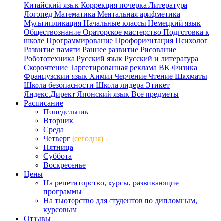
Китайский язык
Коррекция почерка
Литература
Логопед
Математика
Ментальная арифметика
Мультипликация
Начальные классы
Немецкий язык
Обществознание
Ораторское мастерство
Подготовка к
школе
Программирование
Профориентация
Психолог
Развитие памяти
Раннее развитие
Рисование
Робототехника
Русский язык
Русский и литература
Скорочтение
Таргетированная реклама ВК
Физика
Французский язык
Химия
Черчение
Чтение
Шахматы
Школа безопасности
Школа лидера
Этикет
Яндекс.Директ
Японский язык
Все предметы
Расписание
Понедельник
Вторник
Среда
Четверг
(сегодня)
Пятница
Суббота
Воскресенье
Цены
На репетиторство, курсы, развивающие
программы
На тьюторство для студентов по дипломным,
курсовым
Отзывы