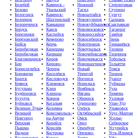
Белебей
Каменск -
Нижний
Стерлитамак
Белово
Уральский
Тагил
Ступино
Белогорск
Каменск-
Новоалтайск
Сургут
Белорецк
Шахтинский
Новокузнецк
Сызрань
Белореченск
Камышин
Новокуйбышевск
Сыктывкар
Бердск
Канск
Новомосковск
Таганрог
Березники
Каспийск
Новороссийск
Тамбов
Берёзовский
Кемерово
Новосибирск
Тверь
Бийск
Керчь
Новотроицк
Тимашёвск
Биробиджан
Кинешма
Новоуральск
Тихвин
Биробиджан
Кириши
Новочебоксарск
Тихорецк
Благовещенск
Киров
Новочеркасск
Тобольск
Бор
Кирово-
Новошахтинск
Тольятти
Борисоглебск
Чепецк
Новый
Томск
Боровичи
Киселёвск
Уренгой
Троицк
Братск
Кисловодск
Ногинск
Туапсе
Брянск
Климовск
Норильск
Туймазы
Бугульма
Клин
Ноябрьск
Тула
Будённовск
Клинцы
Нягань
Тюмень
Бузулук
Ковров
Обнинск
Узловая
Буйнакск
Когалым
Одинцово
Улан-Удэ
Великие Луки
Коломна
Озёрск
Ульяновск
Великий
Комсомольск-
Октябрьский
Урус-Мартан
Новгород
на-Амуре
Омск
Усолье-
Верхняя
Копейск
Орел
Сибирское
Пышма
Королёв
Оренбург
Уссурийск
Видное
Кострома
Орехово-
Усть-Илимск
Владивосток
Котлас
Зуево
Уфа