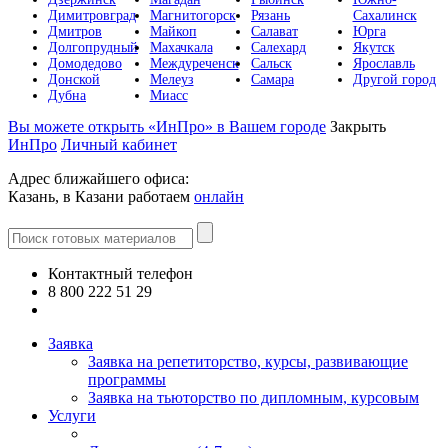
Димитровград
Магнитогорск
Рязань
Сахалинск
Дмитров
Майкоп
Салават
Юрга
Долгопрудный
Махачкала
Салехард
Якутск
Домодедово
Междуреченск
Сальск
Ярославль
Донской
Мелеуз
Самара
Другой город
Дубна
Миасс
Вы можете открыть «ИнПро» в Вашем городе
Закрыть
ИнПро
Личный кабинет
Адрес ближайшего офиса:
Казань, в Казани работаем
онлайн
Контактный телефон
8 800 222 51 29
Все контакты
Заявка
Заявка на репетиторство, курсы, развивающие
программы
Заявка на тьюторство по дипломным, курсовым
Услуги