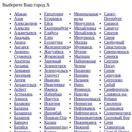
Выберите Ваш город
X
Абакан
Евпатория
Минеральные
Санкт-
Азов
Егорьевск
воды
Петербург
Александров
Ейск
Минусинск
Саранск
Алексин
Екатеринбург
Михайловка
Сарапул
Альметьевск
Елабуга
Михайловск
Саратов
Анадырь
Елец
Мичуринск
Саров
Анапа
Ессентуки
Москва
Свободный
Ангарск
Железногорск
Мурманск
Севастополь
Анжеро-
Жигулёвск
Муром
Северодвинск
Судженск
Жуковский
Мытищи
Северск
Апатиты
Заречный
Набережные
Сергиев
Арзамас
Зеленогорск
Челны
Посад
Армавир
Зеленодольск
Назарово
Серов
Арсеньев
Златоуст
Назрань
Серпухов
Артем
Иваново
Нальчик
Сертолово
Архангельск
Ивантеевка
Наро-
Сибай
Асбест
Ижевск
Фоминск
Симферополь
Астрахань
Избербаш
Находка
Славянск-на-
Ачинск
Иркутск
Невинномысск
Кубани
Балаково
Искитим
Нерюнгри
Смоленск
Балахна
Ишим
Нефтекамск
Соликамск
Балашиха
Ишимбай
Нефтеюганск
Солнечногорск
Балашов
Йошкар-Ола
Нижневартовск
Сосновый Бор
Барнаул
Казань
Нижнекамск
Сочи
Батайск
Калининград
Нижний
Ставрополь
Белгород
Калуга
Новгород
Старый Оскол