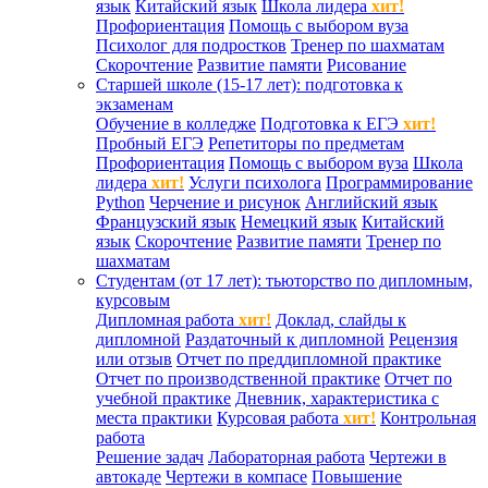
язык
Китайский язык
Школа лидера
хит!
Профориентация
Помощь с выбором вуза
Психолог для подростков
Тренер по шахматам
Скорочтение
Развитие памяти
Рисование
Старшей школе (15-17 лет): подготовка к
экзаменам
Обучение в колледже
Подготовка к ЕГЭ
хит!
Пробный ЕГЭ
Репетиторы по предметам
Профориентация
Помощь с выбором вуза
Школа
лидера
хит!
Услуги психолога
Программирование
Python
Черчение и рисунок
Английский язык
Французский язык
Немецкий язык
Китайский
язык
Скорочтение
Развитие памяти
Тренер по
шахматам
Студентам (от 17 лет): тьюторство по дипломным,
курсовым
Дипломная работа
хит!
Доклад, слайды к
дипломной
Раздаточный к дипломной
Рецензия
или отзыв
Отчет по преддипломной практике
Отчет по производственной практике
Отчет по
учебной практике
Дневник, характеристика с
места практики
Курсовая работа
хит!
Контрольная
работа
Решение задач
Лабораторная работа
Чертежи в
автокаде
Чертежи в компасе
Повышение