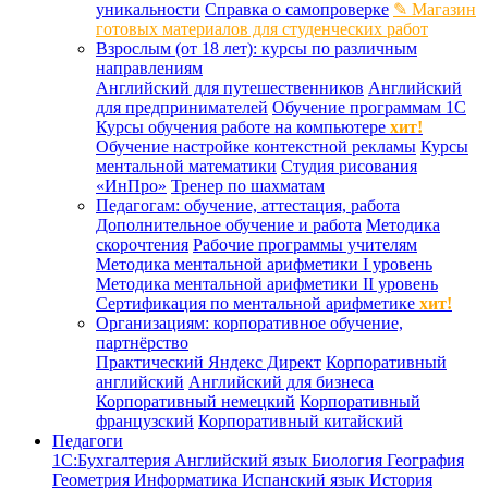
уникальности
Справка о самопроверке
✎ Магазин
готовых материалов для студенческих работ
Взрослым (от 18 лет): курсы по различным
направлениям
Английский для путешественников
Английский
для предпринимателей
Обучение программам 1С
Курсы обучения работе на компьютере
хит!
Обучение настройке контекстной рекламы
Курсы
ментальной математики
Студия рисования
«ИнПро»
Тренер по шахматам
Педагогам: обучение, аттестация, работа
Дополнительное обучение и работа
Методика
скорочтения
Рабочие программы учителям
Методика ментальной арифметики I уровень
Методика ментальной арифметики II уровень
Сертификация по ментальной арифметике
хит!
Организациям: корпоративное обучение,
партнёрство
Практический Яндекс Директ
Корпоративный
английский
Английский для бизнеса
Корпоративный немецкий
Корпоративный
французский
Корпоративный китайский
Педагоги
1С:Бухгалтерия
Английский язык
Биология
География
Геометрия
Информатика
Испанский язык
История