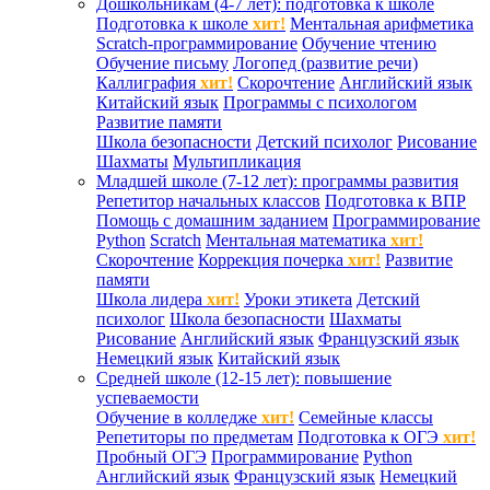
Дошкольникам (4-7 лет): подготовка к школе
Подготовка к школе
хит!
Ментальная арифметика
Scratch-программирование
Обучение чтению
Обучение письму
Логопед (развитие речи)
Каллиграфия
хит!
Скорочтение
Английский язык
Китайский язык
Программы с психологом
Развитие памяти
Школа безопасности
Детский психолог
Рисование
Шахматы
Мультипликация
Младшей школе (7-12 лет): программы развития
Репетитор начальных классов
Подготовка к ВПР
Помощь с домашним заданием
Программирование
Python
Scratch
Ментальная математика
хит!
Скорочтение
Коррекция почерка
хит!
Развитие
памяти
Школа лидера
хит!
Уроки этикета
Детский
психолог
Школа безопасности
Шахматы
Рисование
Английский язык
Французский язык
Немецкий язык
Китайский язык
Средней школе (12-15 лет): повышение
успеваемости
Обучение в колледже
хит!
Семейные классы
Репетиторы по предметам
Подготовка к ОГЭ
хит!
Пробный ОГЭ
Программирование
Python
Английский язык
Французский язык
Немецкий