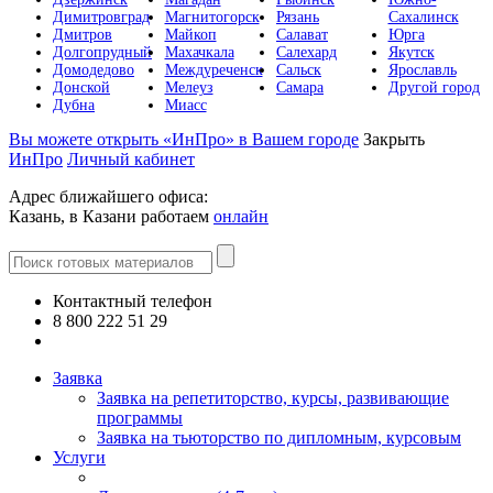
Димитровград
Магнитогорск
Рязань
Сахалинск
Дмитров
Майкоп
Салават
Юрга
Долгопрудный
Махачкала
Салехард
Якутск
Домодедово
Междуреченск
Сальск
Ярославль
Донской
Мелеуз
Самара
Другой город
Дубна
Миасс
Вы можете открыть «ИнПро» в Вашем городе
Закрыть
ИнПро
Личный кабинет
Адрес ближайшего офиса:
Казань, в Казани работаем
онлайн
Контактный телефон
8 800 222 51 29
Все контакты
Заявка
Заявка на репетиторство, курсы, развивающие
программы
Заявка на тьюторство по дипломным, курсовым
Услуги