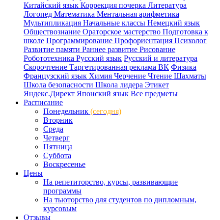
Китайский язык
Коррекция почерка
Литература
Логопед
Математика
Ментальная арифметика
Мультипликация
Начальные классы
Немецкий язык
Обществознание
Ораторское мастерство
Подготовка к
школе
Программирование
Профориентация
Психолог
Развитие памяти
Раннее развитие
Рисование
Робототехника
Русский язык
Русский и литература
Скорочтение
Таргетированная реклама ВК
Физика
Французский язык
Химия
Черчение
Чтение
Шахматы
Школа безопасности
Школа лидера
Этикет
Яндекс.Директ
Японский язык
Все предметы
Расписание
Понедельник
(сегодня)
Вторник
Среда
Четверг
Пятница
Суббота
Воскресенье
Цены
На репетиторство, курсы, развивающие
программы
На тьюторство для студентов по дипломным,
курсовым
Отзывы