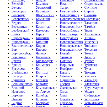
Белебей
Каменск -
Нижний
Стерлитамак
Белово
Уральский
Тагил
Ступино
Белогорск
Каменск-
Новоалтайск
Сургут
Белорецк
Шахтинский
Новокузнецк
Сызрань
Белореченск
Камышин
Новокуйбышевск
Сыктывкар
Бердск
Канск
Новомосковск
Таганрог
Березники
Каспийск
Новороссийск
Тамбов
Берёзовский
Кемерово
Новосибирск
Тверь
Бийск
Керчь
Новотроицк
Тимашёвск
Биробиджан
Кинешма
Новоуральск
Тихвин
Биробиджан
Кириши
Новочебоксарск
Тихорецк
Благовещенск
Киров
Новочеркасск
Тобольск
Бор
Кирово-
Новошахтинск
Тольятти
Борисоглебск
Чепецк
Новый
Томск
Боровичи
Киселёвск
Уренгой
Троицк
Братск
Кисловодск
Ногинск
Туапсе
Брянск
Климовск
Норильск
Туймазы
Бугульма
Клин
Ноябрьск
Тула
Будённовск
Клинцы
Нягань
Тюмень
Бузулук
Ковров
Обнинск
Узловая
Буйнакск
Когалым
Одинцово
Улан-Удэ
Великие Луки
Коломна
Озёрск
Ульяновск
Великий
Комсомольск-
Октябрьский
Урус-Мартан
Новгород
на-Амуре
Омск
Усолье-
Верхняя
Копейск
Орел
Сибирское
Пышма
Королёв
Оренбург
Уссурийск
Видное
Кострома
Орехово-
Усть-Илимск
Владивосток
Котлас
Зуево
Уфа