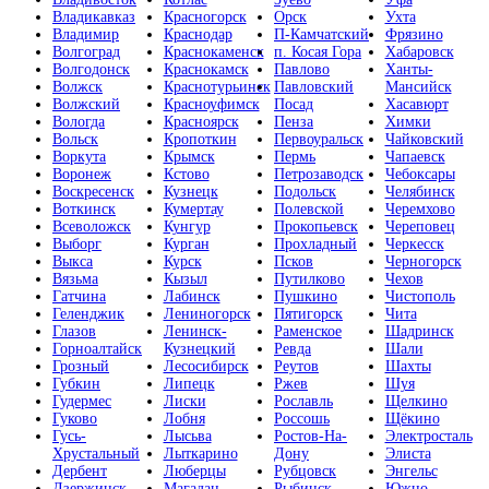
Владикавказ
Красногорск
Орск
Ухта
Владимир
Краснодар
П-Камчатский
Фрязино
Волгоград
Краснокаменск
п. Косая Гора
Хабаровск
Волгодонск
Краснокамск
Павлово
Ханты-
Волжск
Краснотурьинск
Павловский
Мансийск
Волжский
Красноуфимск
Посад
Хасавюрт
Вологда
Красноярск
Пенза
Химки
Вольск
Кропоткин
Первоуральск
Чайковский
Воркута
Крымск
Пермь
Чапаевск
Воронеж
Кстово
Петрозаводск
Чебоксары
Воскресенск
Кузнецк
Подольск
Челябинск
Воткинск
Кумертау
Полевской
Черемхово
Всеволожск
Кунгур
Прокопьевск
Череповец
Выборг
Курган
Прохладный
Черкесск
Выкса
Курск
Псков
Черногорск
Вязьма
Кызыл
Путилково
Чехов
Гатчина
Лабинск
Пушкино
Чистополь
Геленджик
Лениногорск
Пятигорск
Чита
Глазов
Ленинск-
Раменское
Шадринск
Горноалтайск
Кузнецкий
Ревда
Шали
Грозный
Лесосибирск
Реутов
Шахты
Губкин
Липецк
Ржев
Шуя
Гудермес
Лиски
Рославль
Щелкино
Гуково
Лобня
Россошь
Щёкино
Гусь-
Лысьва
Ростов-На-
Электросталь
Хрустальный
Лыткарино
Дону
Элиста
Дербент
Люберцы
Рубцовск
Энгельс
Дзержинск
Магадан
Рыбинск
Южно-