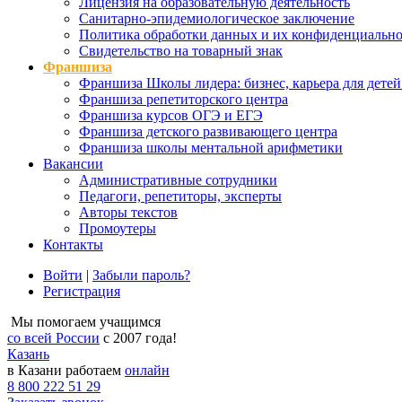
Лицензия на образовательную деятельность
Санитарно-эпидемиологическое заключение
Политика обработки данных и их конфиденциально
Свидетельство на товарный знак
Франшиза
Франшиза Школы лидера: бизнес, карьера для детей
Франшиза репетиторского центра
Франшиза курсов ОГЭ и ЕГЭ
Франшиза детского развивающего центра
Франшиза школы ментальной арифметики
Вакансии
Административные сотрудники
Педагоги, репетиторы, эксперты
Авторы текстов
Промоутеры
Контакты
Войти
|
Забыли пароль?
Регистрация
Мы помогаем учащимся
со всей России
с 2007 года!
Казань
в Казани работаем
онлайн
8 800 222 51 29