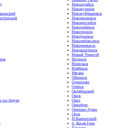
д
Новоалтайск
Новокузнецк
ральский
Новокуйбышевск
хтинский
Новомосковск
Новороссийск
Новосибирск
Новотроицк
Новоуральск
Новочебоксарск
Новочеркасск
Новошахтинск
Новый Уренгой
ецк
Ногинск
Норильск
Ноябрьск
Нягань
Обнинск
Одинцово
Озёрск
Октябрьский
Омск
к-на-Амуре
Орел
Оренбург
Орехово-Зуево
Орск
П-Камчатский
к
п. Косая Гора
Павлово