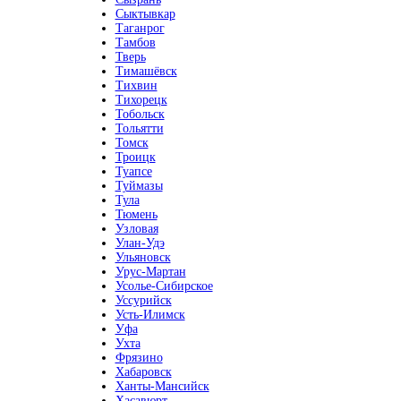
Сыктывкар
Таганрог
Тамбов
Тверь
Тимашёвск
Тихвин
Тихорецк
Тобольск
Тольятти
Томск
Троицк
Туапсе
Туймазы
Тула
Тюмень
Узловая
Улан-Удэ
Ульяновск
Урус-Мартан
Усолье-Сибирское
Уссурийск
Усть-Илимск
Уфа
Ухта
Фрязино
Хабаровск
Ханты-Мансийск
Хасавюрт