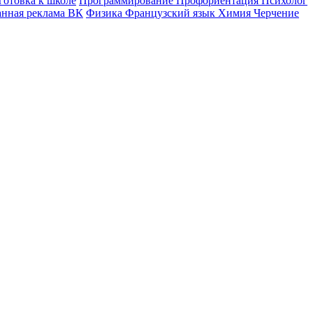
готовка к школе
Программирование
Профориентация
Психолог
анная реклама ВК
Физика
Французский язык
Химия
Черчение