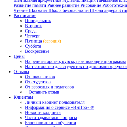
Ментальная арифметика
Мультипликация
Начальные кла
Развитие памяти
Раннее развитие
Рисование
Робототехн
Чтение
Шахматы
Школа безопасности
Школа лидера
Эти
Расписание
Понедельник
Вторник
Среда
Четверг
Пятница
(сегодня)
Суббота
Воскресенье
Цены
На репетиторство, курсы, развивающие программы
На тьюторство для студентов по дипломным, курс
Отзывы
От школьников
От студентов
От взрослых и педагогов
+ Оставить отзыв
Клиентам
Личный кабинет пользователя
Информация о сервисе «ИнПро» ®
Новости холдинга
Часто задаваемые вопросы
Блог: новинки в обучении