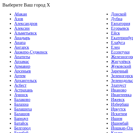
Выберите Ваш город
X
Абакан
Донской
Азов
Дубна
Александров
Евпатория
Алексин
Егорьевск
Альметьевск
Ейск
Анадырь
Екатеринбу
Анапа
Елабуга
Ангарск
Елец
Анжеро-Судженск
Ессентуки
Апатиты
Железногор
Арзамас
Жигулёвск
Армавир
Жуковский
Арсеньев
Заречный
Артем
Зеленогорск
Архангельск
Зеленодольс
Асбест
Златоуст
Астрахань
Иваново
Ачинск
Ивантеевка
Балаково
Ижевск
Балахна
Избербаш
Балашиха
Иркутск
Балашов
Искитим
Барнаул
Ишим
Батайск
Ишимбай
Белгород
Йошкар-Ол
Белебей
Казань