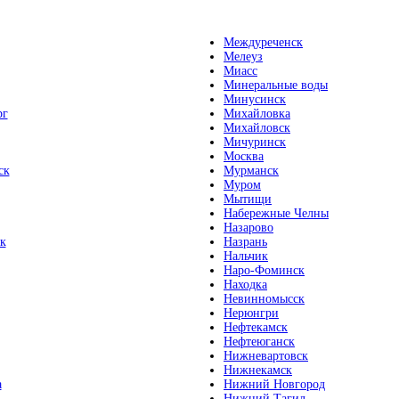
Междуреченск
Мелеуз
Миасс
Минеральные воды
Минусинск
рг
Михайловка
Михайловск
Мичуринск
Москва
ск
Мурманск
Муром
Мытищи
Набережные Челны
Назарово
к
Назрань
Нальчик
Наро-Фоминск
Находка
Невинномысск
Нерюнгри
Нефтекамск
Нефтеюганск
Нижневартовск
Нижнекамск
а
Нижний Новгород
Нижний Тагил