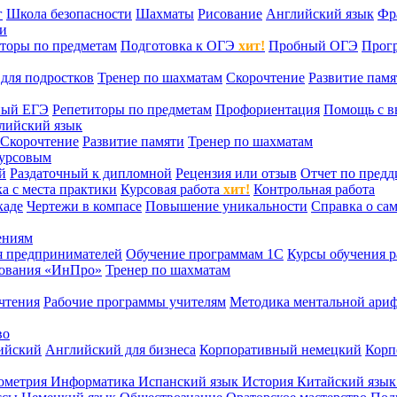
г
Школа безопасности
Шахматы
Рисование
Английский язык
Фр
ти
торы по предметам
Подготовка к ОГЭ
хит!
Пробный ОГЭ
Прог
для подростков
Тренер по шахматам
Скорочтение
Развитие памя
ный ЕГЭ
Репетиторы по предметам
Профориентация
Помощь с в
лийский язык
Скорочтение
Развитие памяти
Тренер по шахматам
курсовым
й
Раздаточный к дипломной
Рецензия или отзыв
Отчет по пред
а с места практики
Курсовая работа
хит!
Контрольная работа
каде
Чертежи в компасе
Повышение уникальности
Справка о са
ениям
я предпринимателей
Обучение программам 1С
Курсы обучения р
сования «ИнПро»
Тренер по шахматам
чтения
Рабочие программы учителям
Методика ментальной ариф
во
ийский
Английский для бизнеса
Корпоративный немецкий
Корп
ометрия
Информатика
Испанский язык
История
Китайский язы