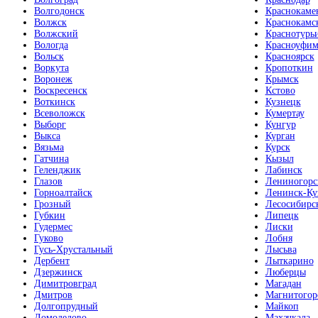
Волгодонск
Краснокаме
Волжск
Краснокамс
Волжский
Краснотурь
Вологда
Красноуфим
Вольск
Красноярск
Воркута
Кропоткин
Воронеж
Крымск
Воскресенск
Кстово
Воткинск
Кузнецк
Всеволожск
Кумертау
Выборг
Кунгур
Выкса
Курган
Вязьма
Курск
Гатчина
Кызыл
Геленджик
Лабинск
Глазов
Лениногорс
Горноалтайск
Ленинск-Ку
Грозный
Лесосибирс
Губкин
Липецк
Гудермес
Лиски
Гуково
Лобня
Гусь-Хрустальный
Лысьва
Дербент
Лыткарино
Дзержинск
Люберцы
Димитровград
Магадан
Дмитров
Магнитогор
Долгопрудный
Майкоп
Домодедово
Махачкала