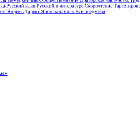
ссы
Немецкий язык
Обществознание
Ораторское мастерство
Под
ика
Русский язык
Русский и литература
Скорочтение
Таргетиров
кет
Яндекс.Директ
Японский язык
Все предметы
овым