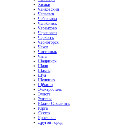
Химки
Чайковский
Чапаевск
Чебоксары
Челябинск
Черемхово
Череповец
Черкесск
Черногорск
Чехов
Чистополь
Чита
Шадринск
Шали
Шахты
Шуя
Щелкино
Щёкино
Электросталь
Элиста
Энгельс
Южно-Сахалинск
Юрга
Якутск
Ярославль
Другой город