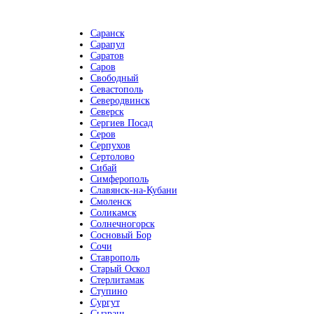
Саранск
Сарапул
Саратов
Саров
Свободный
Севастополь
Северодвинск
Северск
Сергиев Посад
Серов
Серпухов
Сертолово
Сибай
Симферополь
Славянск-на-Кубани
Смоленск
Соликамск
Солнечногорск
Сосновый Бор
Сочи
Ставрополь
Старый Оскол
Стерлитамак
Ступино
Сургут
Сызрань