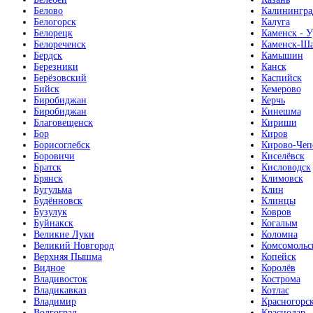
Белово
Калинингра
Белогорск
Калуга
Белорецк
Каменск - У
Белореченск
Каменск-Ша
Бердск
Камышин
Березники
Канск
Берёзовский
Каспийск
Бийск
Кемерово
Биробиджан
Керчь
Биробиджан
Кинешма
Благовещенск
Кириши
Бор
Киров
Борисоглебск
Кирово-Чеп
Боровичи
Киселёвск
Братск
Кисловодск
Брянск
Климовск
Бугульма
Клин
Будённовск
Клинцы
Бузулук
Ковров
Буйнакск
Когалым
Великие Луки
Коломна
Великий Новгород
Комсомольс
Верхняя Пышма
Копейск
Видное
Королёв
Владивосток
Кострома
Владикавказ
Котлас
Владимир
Красногорс
Волгоград
Краснодар