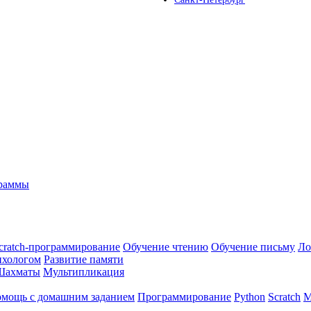
граммы
cratch-программирование
Обучение чтению
Обучение письму
Ло
ихологом
Развитие памяти
Шахматы
Мультипликация
мощь с домашним заданием
Программирование
Python
Scratch
М