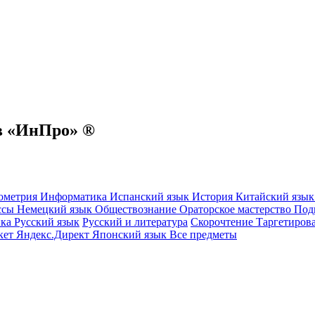
в «ИнПро» ®
ометрия
Информатика
Испанский язык
История
Китайский язы
ссы
Немецкий язык
Обществознание
Ораторское мастерство
Под
ика
Русский язык
Русский и литература
Скорочтение
Таргетиров
кет
Яндекс.Директ
Японский язык
Все предметы