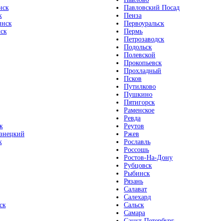
нск
Павловский Посад
к
Пенза
инск
Первоуральск
ск
Пермь
Петрозаводск
Подольск
Полевской
Прокопьевск
Прохладный
Псков
Путилково
Пушкино
Пятигорск
Раменское
Ревда
к
Реутов
знецкий
Ржев
к
Рославль
Россошь
Ростов-На-Дону
Рубцовск
Рыбинск
Рязань
Салават
Салехард
ск
Сальск
Самара
Санкт-Петербург