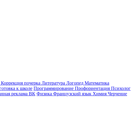
к
Коррекция почерка
Литература
Логопед
Математика
готовка к школе
Программирование
Профориентация
Психолог
анная реклама ВК
Физика
Французский язык
Химия
Черчение