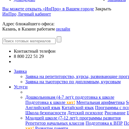
Вы можете открыть «ИнПро» в Вашем городе
Закрыть
ИнПро
Личный кабинет
Адрес ближайшего офиса:
Казань, в Казани работаем
онлайн
Контактный телефон
8 800 222 51 29
Все контакты
Заявка
Заявка на репетиторство, курсы, развивающие про
Заявка на тьюторство по дипломным, курсовым
Услуги
Дошкольникам (4-7 лет): подготовка к школе
Подготовка к школе
хит!
Ментальная арифметика
S
Английский язык
Китайский язык
Программы с пс
Школа безопасности
Детский психолог
Рисование
Младшей школе (7-12 лет): программы развития
Репетитор начальных классов
Подготовка к ВПР
По
хит!
Развитие памяти