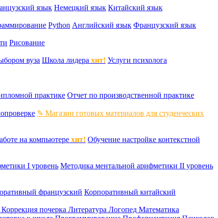
анцузский язык
Немецкий язык
Китайский язык
раммирование
Python
Английский язык
Французский язык
ти
Рисование
ыбором вуза
Школа лидера
хит!
Услуги психолога
дипломной практике
Отчет по производственной практике
мопроверке
✎ Магазин готовых материалов для студенческих
аботе на компьютере
хит!
Обучение настройке контекстной
метики I уровень
Методика ментальной арифметики II уровень
оративный французский
Корпоративный китайский
к
Коррекция почерка
Литература
Логопед
Математика