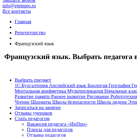
Заказать звонок
info@etginpro.ru
Все контакты
Главная
Репетиторство
Французский язык
Французский язык. Выбрать педагога 
Выбрать предмет
1С:Бухгалтерия
Английский язык
Биология
География
Ге
Ментальная арифметика
Мультипликация
Начальные кла
Развитие памяти
Раннее развитие
Рисование
Робототехн
Чтение
Шахматы
Школа безопасности
Школа лидера
Эти
Записаться на занятие
Отзывы учеников
Стать педагогом
Вакансия педагога «ИнПро»
Плюсы для педагогов
Отзывы педагогов