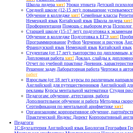
Школа лидера
хит!
Уроки этикета
Детский психоло
Средней школе (12-15 лет): повышение успеваемос
Обучение в колледже
хит!
Семейные классы
Репети
Немецкий язык
Китайский язык
Школа лидера
хит!
Профориентация
Помощь с выбором вуза
Психолог 
Старшей школе (15-17 лет): подготовка к экзаменам
Обучение в колледже
Подготовка к ЕГЭ
хит!
Проб
Программирование
Python
Черчение и рисунок
Анг
Французский язык
Немецкий язык
Китайский язык
Студентам (от 17 лет): тьюторство по дипломным, 
Дипломная работа
хит!
Доклад, слайды к дипломно
Отчет по учебной практике
Дневник, характеристик
Решение задач
Лабораторная работа
Чертежи в авто
работ
Взрослым (от 18 лет): курсы по различным направл
Английский для путешественников
Английский дл
рекламы
Курсы ментальной математики
Студия ри
Педагогам: обучение, аттестация, работа
Дополнительное обучение и работа
Методика скоро
Сертификация по ментальной арифметике
хит!
Организациям: корпоративное обучение, партнёрст
Практический Яндекс Директ
Корпоративный англ
Педагоги
1С:Бухгалтерия
Английский язык
Биология
География
Ге