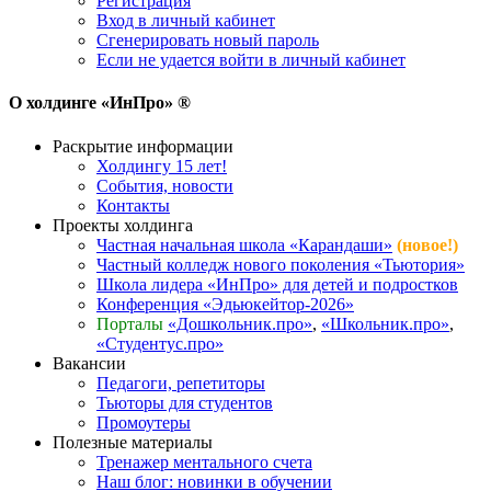
Регистрация
Вход в личный кабинет
Сгенерировать новый пароль
Если не удается войти в личный кабинет
О холдинге «ИнПро» ®
Раскрытие информации
Холдингу 15 лет!
События, новости
Контакты
Проекты холдинга
Частная начальная школа «Карандаши»
(новое!)
Частный колледж нового поколения «Тьютория»
Школа лидера «ИнПро» для детей и подростков
Конференция «Эдьюкейтор-2026»
Порталы
«Дошкольник.про»
,
«Школьник.про»
,
«Студентус.про»
Вакансии
Педагоги, репетиторы
Тьюторы для студентов
Промоутеры
Полезные материалы
Тренажер ментального счета
Наш блог: новинки в обучении