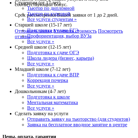
Студентам (от 17 лет)
соответствующий бонус.
Тьютор по дипломной
Тьютор по курсовой
Срок рассмотрения Вашей заявки от 1 до 2 дней.
Все услуги студентам »
Старшей школе (15-17 лет)
Подготовка к сдаче ЕГЭ
Отправить заявку
Уточнить стоимость
Посмотреть
Профориентация, выбор ВУЗа
отзывы
Все услуги »
Средней школе (12-15 лет)
Подготовка к сдаче ОГЭ
Школа лидера (бизнес, карьера)
Все услуги »
Младшей школе (7-12 лет)
Подготовка к сдаче ВПР
Коррекция почерка
Все услуги »
Дошкольникам (4-7 лет)
Подготовка к школе
Ментальная математика
Все услуги »
Сделать заявку на услуги
Отправить заявку на тьюторство (для студентов)
Заявка на бесплатное вводное занятие в центре
Цены, оплата, гарантии