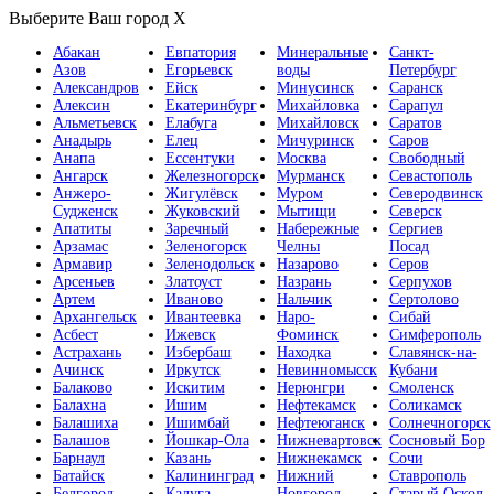
Выберите Ваш город
X
Абакан
Евпатория
Минеральные
Санкт-
Азов
Егорьевск
воды
Петербург
Александров
Ейск
Минусинск
Саранск
Алексин
Екатеринбург
Михайловка
Сарапул
Альметьевск
Елабуга
Михайловск
Саратов
Анадырь
Елец
Мичуринск
Саров
Анапа
Ессентуки
Москва
Свободный
Ангарск
Железногорск
Мурманск
Севастополь
Анжеро-
Жигулёвск
Муром
Северодвинск
Судженск
Жуковский
Мытищи
Северск
Апатиты
Заречный
Набережные
Сергиев
Арзамас
Зеленогорск
Челны
Посад
Армавир
Зеленодольск
Назарово
Серов
Арсеньев
Златоуст
Назрань
Серпухов
Артем
Иваново
Нальчик
Сертолово
Архангельск
Ивантеевка
Наро-
Сибай
Асбест
Ижевск
Фоминск
Симферополь
Астрахань
Избербаш
Находка
Славянск-на-
Ачинск
Иркутск
Невинномысск
Кубани
Балаково
Искитим
Нерюнгри
Смоленск
Балахна
Ишим
Нефтекамск
Соликамск
Балашиха
Ишимбай
Нефтеюганск
Солнечногорск
Балашов
Йошкар-Ола
Нижневартовск
Сосновый Бор
Барнаул
Казань
Нижнекамск
Сочи
Батайск
Калининград
Нижний
Ставрополь
Белгород
Калуга
Новгород
Старый Оскол