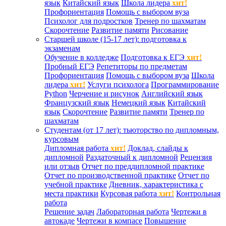
язык
Китайский язык
Школа лидера
хит!
Профориентация
Помощь с выбором вуза
Психолог для подростков
Тренер по шахматам
Скорочтение
Развитие памяти
Рисование
Старшей школе (15-17 лет): подготовка к
экзаменам
Обучение в колледже
Подготовка к ЕГЭ
хит!
Пробный ЕГЭ
Репетиторы по предметам
Профориентация
Помощь с выбором вуза
Школа
лидера
хит!
Услуги психолога
Программирование
Python
Черчение и рисунок
Английский язык
Французский язык
Немецкий язык
Китайский
язык
Скорочтение
Развитие памяти
Тренер по
шахматам
Студентам (от 17 лет): тьюторство по дипломным,
курсовым
Дипломная работа
хит!
Доклад, слайды к
дипломной
Раздаточный к дипломной
Рецензия
или отзыв
Отчет по преддипломной практике
Отчет по производственной практике
Отчет по
учебной практике
Дневник, характеристика с
места практики
Курсовая работа
хит!
Контрольная
работа
Решение задач
Лабораторная работа
Чертежи в
автокаде
Чертежи в компасе
Повышение