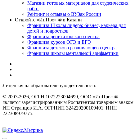
Магазин готовых материалов для студенческих
работ
Рейтинг и отзывы о ВУЗах России
Откройте «ИнПро» ® в Казани
Франшиза Школы лидера: бизнес, карьера для
детей и подростков
Франшиза репетиторского центра
Франшиза курсов ОГЭ и ЕГЭ
Франшиза детского развивающего центра
Франшиза школы ментальной арифметики
Лицензия на образовательную деятельность
серия 22Л01 №
0002491
© 2007-2026, ОГРН 1072223004699, ООО «ИнПро» ®
является зарегистрированным Роспатентом товарным знаком.
ИП Странцов И.А. ОГРНИП 324220200109401, ИНН
222308979775.
Разработка сайтов
веб-студия «Rouks»