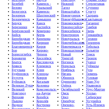
Белебей
Каменск -
Нижний
Стерлитамак
Белово
Уральский
Тагил
Ступино
Белогорск
Каменск-
Новоалтайск
Сургут
Белорецк
Шахтинский
Новокузнецк
Сызрань
Белореченск
Камышин
Новокуйбышевск
Сыктывкар
Бердск
Канск
Новомосковск
Таганрог
Березники
Каспийск
Новороссийск
Тамбов
Берёзовский
Кемерово
Новосибирск
Тверь
Бийск
Керчь
Новотроицк
Тимашёвск
Биробиджан
Кинешма
Новоуральск
Тихвин
Биробиджан
Кириши
Новочебоксарск
Тихорецк
Благовещенск
Киров
Новочеркасск
Тобольск
Бор
Кирово-
Новошахтинск
Тольятти
Борисоглебск
Чепецк
Новый
Томск
Боровичи
Киселёвск
Уренгой
Троицк
Братск
Кисловодск
Ногинск
Туапсе
Брянск
Климовск
Норильск
Туймазы
Бугульма
Клин
Ноябрьск
Тула
Будённовск
Клинцы
Нягань
Тюмень
Бузулук
Ковров
Обнинск
Узловая
Буйнакск
Когалым
Одинцово
Улан-Удэ
Великие Луки
Коломна
Озёрск
Ульяновск
Великий
Комсомольск-
Октябрьский
Урус-Мартан
Новгород
на-Амуре
Омск
Усолье-
Верхняя
Копейск
Орел
Сибирское
Пышма
Королёв
Оренбург
Уссурийск
Видное
Кострома
Орехово-
Усть-Илимск
Владивосток
Котлас
Зуево
Уфа