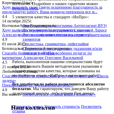
Кириченко Ольга
бесплатно. Подробнее о наших гарантиях можно
Хочу выразить свою самую искреннюю благодарность за
почитать здесь
.
проделанную работу. Ваша команда превзошла все м...
4.4
5 элементов качества в стандарте «ИнПро»:
14 октября 2025г.
Волчкова Анна Владимировна
Оригинальность (программа Антиплагиат-ВУЗ)
Хочу выразить огромную благодарность Сухановой Ларисе
Достоверность и актуальность данных
Александровне, нашему замечательному педагогу ...
Логика изложения текста и наличие обязательных
4.9
элементов
01 июля 2025г.
Стилистика, грамматика, орфография
Беловодская Вероника Александровна
Соответствие методическим указаниям и/или
Спасибо большое за ваш труд, особенно педагог по
стандарту «ИнПро»
математике Александре Олеговне Васильевой
Работа, выполненная нашими специалистами будет
4.5
соответствовать Вашим методическим указаниям и
21 ноября 2024г.
нашим стандартам качества, которые основаны на
Любинская Фатима
многолетнем опыте «ИнПро» в написании работ.
Спасибо ИнПро за прекрасный курс для подростков «Школа
лидера»
Все доработки по работе выполняются абсолютно
Прекрасный курс, очень прокачал ребе...
бесплатно
. Мы гарантируем, что доведем Вашу работу
4.9
до успешной защиты, либо вернем Вам деньги.
Вы можете
посмотреть все отзывы наших клиентов »
Наш коллектив
Отправить заявку
Уточнить стоимость
Посмотреть
отзывы