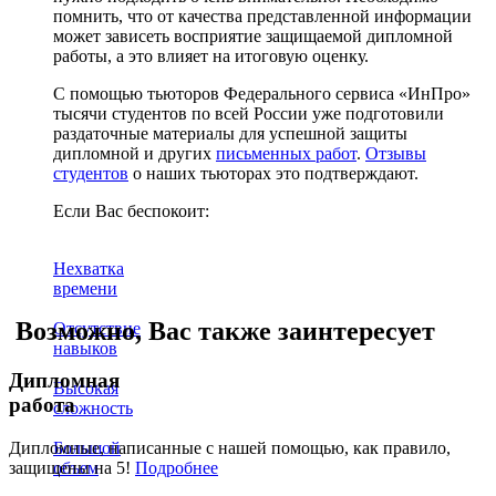
помнить, что от качества представленной информации
может зависеть восприятие защищаемой дипломной
работы, а это влияет на итоговую оценку.
С помощью тьюторов Федерального сервиса «ИнПро»
тысячи студентов по всей России уже подготовили
раздаточные материалы для успешной защиты
дипломной и других
письменных работ
.
Отзывы
студентов
о наших тьюторах это подтверждают.
Если Вас беспокоит:
Нехватка
времени
Возможно, Вас также заинтересует
Отсутствие
навыков
Дипломная
Высокая
работа
сложность
Дипломные, написанные с нашей помощью, как правило,
Большой
защищены на 5!
Подробнее
объем