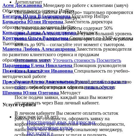
Антиплагиат
Асем Досжановна
Менеджер по работе с клиентами (завуч)
Образовательного сервиса ИнПро
Письменные работы в «ИнПро» тщательно проверяются
Богатюк Юлия Владимировна
Бухгалтер ИнПро
в программе «Антиплагиат.ру».
Бочкарева Юлия Игоревна
Заместитель директора
образовательного холдинга ИнПро
По умолчанию все наши работы содержат 50%
Копытина Алина Александровна
Методист
оригинального текста. Но если нужен больший уровень
Кротикова Ольга Валерьевна
Специалист по УМР колледжа
уникальности, можно повышать оригинальность работы
Тьютория
вплоть до 90% – согласуйте этот момент с тьютором.
Манеева Любовь Александровна
Заместитель руководителя
по развитию клиентского сервиса и продажам
образовательных услуг
Отправить заявку
Уточнить стоимость
Посмотреть
Парамонова Елена Николаевна
Помощник руководителя
отзывы
Пилюгина Анастасия Ивановна
Специальность по учебно-
Как заказать?
методической работе
Вы можете воспользоваться
формой онлайн-заказа на
Проскурина Алена Анатольевна
Руководитель по развитию
сайте
, либо обратиться в один из
наших офисов
.
клиентского сервиса и продаж образовательных услуг
Шимина Юлия Олеговна
Методист
После подачи заявки, каждый заказ Вы можете
отслеживать через Ваш личный кабинет.
Услуги сервиса
В личном кабинете Вы сможете оплатить остаток
Взрослым (от 18 лет)
работы по ее готовности, оформить заявку на
Иностранный язык для взрослых
корректировку при появлении такой необходимости,
Компьютерные курсы
написать в чате Вашему персональному менеджеру,
Все услуги »
оставить отзыв о наших услугах и получить