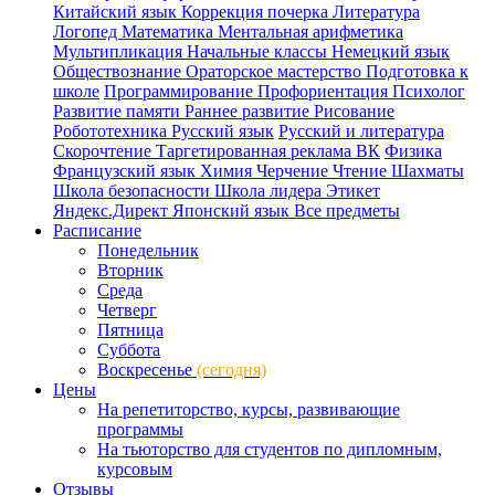
Китайский язык
Коррекция почерка
Литература
Логопед
Математика
Ментальная арифметика
Мультипликация
Начальные классы
Немецкий язык
Обществознание
Ораторское мастерство
Подготовка к
школе
Программирование
Профориентация
Психолог
Развитие памяти
Раннее развитие
Рисование
Робототехника
Русский язык
Русский и литература
Скорочтение
Таргетированная реклама ВК
Физика
Французский язык
Химия
Черчение
Чтение
Шахматы
Школа безопасности
Школа лидера
Этикет
Яндекс.Директ
Японский язык
Все предметы
Расписание
Понедельник
Вторник
Среда
Четверг
Пятница
Суббота
Воскресенье
(сегодня)
Цены
На репетиторство, курсы, развивающие
программы
На тьюторство для студентов по дипломным,
курсовым
Отзывы