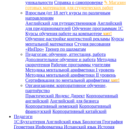
уникальности
Справка о самопроверке
✎ Магазин
готовых материалов для студенческих работ
Взрослым (от 18 лет): курсы по различным
направлениям
Английский для путешественников
Английский
для предпринимателей
Обучение программам 1С
Курсы обучения работе на компьютере
хит!
Обучение настройке контекстной рекламы
Курсы
ментальной математики
Студия рисования
«ИнПро»
Тренер по шахматам
Педагогам: обучение, аттестация, работа
Дополнительное обучение и работа
Методика
скорочтения
Рабочие программы учителям
Методика ментальной арифметики I уровень
Методика ментальной арифметики II уровень
Сертификация по ментальной арифметике
хит!
Организациям: корпоративное обучение,
партнёрство
Практический Яндекс Директ
Корпоративный
английский
Английский для бизнеса
Корпоративный немецкий
Корпоративный
французский
Корпоративный китайский
Педагоги
1С:Бухгалтерия
Английский язык
Биология
География
Геометрия
Информатика
Испанский язык
История