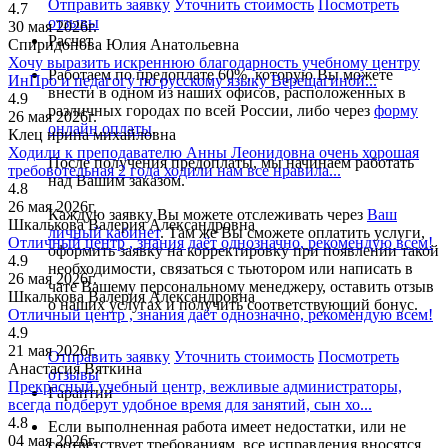
Отправить заявку
Уточнить стоимость
Посмотреть
4.7
отзывы
30 мая 2026г.
Расчет
Спиридонова Юлия Анатольевна
Хочу выразить искреннюю благодарность учебному центру
Работаем по предоплате 60%, которую Вы можете
ИнПро и педагогу по русскому языку Верещагиной...
внести в одном из наших офисов, расположенных в
4.9
различных городах по всей России, либо через
форму
26 мая 2026г.
онлайн оплаты
.
Клец ирина михайловна
Ходили к преподавателю Анны Леонидовна очень хорошая
После получения предоплаты, мы начинаем работать
требовотельная 2 года ходили нам все нравила...
над Вашим заказом.
4.8
26 мая 2026г.
Каждую заявку Вы можете отслеживать через
Ваш
Шкалькова Валерия Александровна
личный кабинет
. Там же Вы сможете оплатить услуги,
Отличный центр , знания даёт однозначно, рекомендую всем!
оформить заявку на корректировку при появлении такой
4.9
необходимости, связаться с тьютором или написать в
26 мая 2026г.
чате Вашему персональному менеджеру, оставить отзыв
Шкалькова Валерия Александровна
о наших услугах и получить соответствующий бонус.
Отличный центр , знания даёт однозначно, рекомендую всем!
4.9
21 мая 2026г.
Отправить заявку
Уточнить стоимость
Посмотреть
Анастасия Вяткина
отзывы
Прекрасный учебный центр, вежливые администраторы,
Гарантии
всегда подберут удобное время для занятий, сын хо...
4.8
Если выполненная работа имеет недостатки, или не
04 мая 2026г.
соответствует требованиям, все исправления вносятся