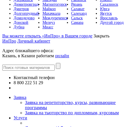
Димитровград
Магнитогорск
Рязань
Сахалинск
Дмитров
Майкоп
Салават
Юрга
Долгопрудный
Махачкала
Салехард
Якутск
Домодедово
Междуреченск
Сальск
Ярославль
Донской
Мелеуз
Самара
Другой город
Дубна
Миасс
Вы можете открыть «ИнПро» в Вашем городе
Закрыть
ИнПро
Личный кабинет
Адрес ближайшего офиса:
Казань, в Казани работаем
онлайн
Контактный телефон
8 800 222 51 29
Все контакты
Заявка
Заявка на репетиторство, курсы, развивающие
программы
Заявка на тьюторство по дипломным, курсовым
Услуги