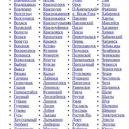
Владикавказ
Красногорск
Орск
Ухта
Владимир
Краснодар
П-Камчатский
Фрязино
Волгоград
Краснокаменск
п. Косая Гора
Хабаровск
Волгодонск
Краснокамск
Павлово
Ханты-
Волжск
Краснотурьинск
Павловский
Мансийск
Волжский
Красноуфимск
Посад
Хасавюрт
Вологда
Красноярск
Пенза
Химки
Вольск
Кропоткин
Первоуральск
Чайковский
Воркута
Крымск
Пермь
Чапаевск
Воронеж
Кстово
Петрозаводск
Чебоксары
Воскресенск
Кузнецк
Подольск
Челябинск
Воткинск
Кумертау
Полевской
Черемхово
Всеволожск
Кунгур
Прокопьевск
Череповец
Выборг
Курган
Прохладный
Черкесск
Выкса
Курск
Псков
Черногорск
Вязьма
Кызыл
Путилково
Чехов
Гатчина
Лабинск
Пушкино
Чистополь
Геленджик
Лениногорск
Пятигорск
Чита
Глазов
Ленинск-
Раменское
Шадринск
Горноалтайск
Кузнецкий
Ревда
Шали
Грозный
Лесосибирск
Реутов
Шахты
Губкин
Липецк
Ржев
Шуя
Гудермес
Лиски
Рославль
Щелкино
Гуково
Лобня
Россошь
Щёкино
Гусь-
Лысьва
Ростов-На-
Электросталь
Хрустальный
Лыткарино
Дону
Элиста
Дербент
Люберцы
Рубцовск
Энгельс
Дзержинск
Магадан
Рыбинск
Южно-