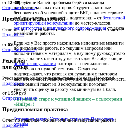
от
12 000
руб
За решение Вашей проблемы берётся команда
Отправить заявку
профессиональных тьюторов. Студенты, которые
беспокоятся об успешной защите ВКР, в нашем сервисе
выбирают разные варианты подготовки – от
бесплатной
Презетация к дипломной
ориентирующей консультации
до мастер-классов,
репетиторства
и
комплексного сопровождения
студента
Отличный раздаточный материал - основа успеха на защите!
в написании работы.
Подробнее
Если же у Вас просто накопились непонятные моменты
от
650
руб
по письменной работе, по текущим вопросам или
Отправить заявку
дополнительным материалам, а научному руководителю
некогда на них ответить, у нас есть для Вас обучающие
Рецензия
онлайн-консультации
тьюторов – специалистов-
или отзыв
практиков по нужной тематике. Студенты
подтверждают, что разовая консультация с тьютором
Руководитель не хочет писать отзыв? Не беда. Поможем!
даёт возможность выйти из тупика и сдвинуться с места,
Подробнее
а экономный пакет из 3 консультаций помогает
увеличить оценку за работу как минимум на 1 балл.
от
1 550
руб
Отправить заявку
Уверенный старт к успешной защите – с тьюторами
«ИнПро»!
Преддипломная практика
Отправить заявку
Уточнить стоимость
Посмотреть
Отчет по практике - основа отличной выпускной работы!
отзывы
Подробнее