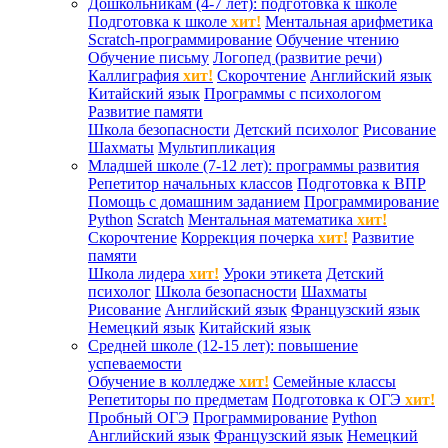
Дошкольникам (4-7 лет): подготовка к школе
Подготовка к школе
хит!
Ментальная арифметика
Scratch-программирование
Обучение чтению
Обучение письму
Логопед (развитие речи)
Каллиграфия
хит!
Скорочтение
Английский язык
Китайский язык
Программы с психологом
Развитие памяти
Школа безопасности
Детский психолог
Рисование
Шахматы
Мультипликация
Младшей школе (7-12 лет): программы развития
Репетитор начальных классов
Подготовка к ВПР
Помощь с домашним заданием
Программирование
Python
Scratch
Ментальная математика
хит!
Скорочтение
Коррекция почерка
хит!
Развитие
памяти
Школа лидера
хит!
Уроки этикета
Детский
психолог
Школа безопасности
Шахматы
Рисование
Английский язык
Французский язык
Немецкий язык
Китайский язык
Средней школе (12-15 лет): повышение
успеваемости
Обучение в колледже
хит!
Семейные классы
Репетиторы по предметам
Подготовка к ОГЭ
хит!
Пробный ОГЭ
Программирование
Python
Английский язык
Французский язык
Немецкий