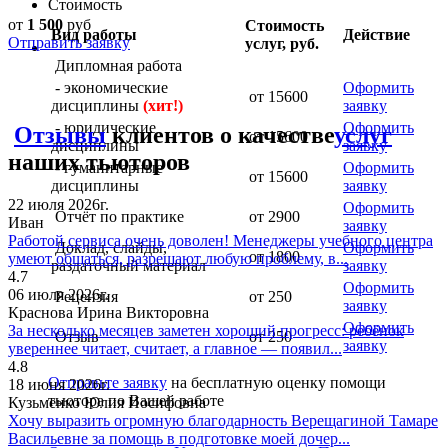
Стоимость
от
1 500
руб
Стоимость
Вид работы
Действие
Отправить заявку
услуг, руб.
Дипломная работа
- экономические
Оформить
от 15600
дисциплины
(хит!)
заявку
- юридические
Оформить
Отзывы
клиентов о качестве
услуг
от 15600
дисциплины
заявку
наших тьюторов
- гуманитарные
Оформить
от 15600
дисциплины
заявку
22 июля 2026г.
Оформить
Отчёт по практике
от 2900
Иван
заявку
Работой сервиса очень доволен! Менеджеры учебного центра
Доклад, слайды,
Оформить
от 1800
умеют общаться, разрешают любую проблему, в...
раздаточный материал
заявку
4.7
Оформить
06 июля 2026г.
Рецензия
от 250
заявку
Краснова Ирина Викторовна
Оформить
За несколько месяцев заметен хороший прогресс: ребёнок
Отзыв
от 250
заявку
увереннее читает, считает, а главное — появил...
4.8
Отправьте заявку
на бесплатную оценку помощи
18 июня 2026г.
тьютора по Вашей работе
Кузьменко Юлия Иосифовна
Хочу выразить огромную благодарность Верещагиной Тамаре
Васильевне за помощь в подготовке моей дочер...