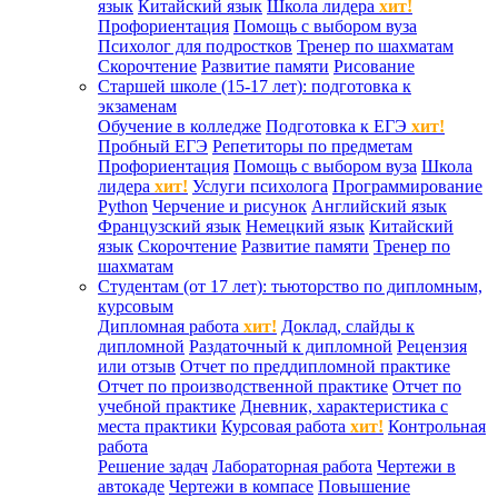
язык
Китайский язык
Школа лидера
хит!
Профориентация
Помощь с выбором вуза
Психолог для подростков
Тренер по шахматам
Скорочтение
Развитие памяти
Рисование
Старшей школе (15-17 лет): подготовка к
экзаменам
Обучение в колледже
Подготовка к ЕГЭ
хит!
Пробный ЕГЭ
Репетиторы по предметам
Профориентация
Помощь с выбором вуза
Школа
лидера
хит!
Услуги психолога
Программирование
Python
Черчение и рисунок
Английский язык
Французский язык
Немецкий язык
Китайский
язык
Скорочтение
Развитие памяти
Тренер по
шахматам
Студентам (от 17 лет): тьюторство по дипломным,
курсовым
Дипломная работа
хит!
Доклад, слайды к
дипломной
Раздаточный к дипломной
Рецензия
или отзыв
Отчет по преддипломной практике
Отчет по производственной практике
Отчет по
учебной практике
Дневник, характеристика с
места практики
Курсовая работа
хит!
Контрольная
работа
Решение задач
Лабораторная работа
Чертежи в
автокаде
Чертежи в компасе
Повышение