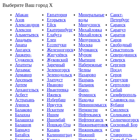
Выберите Ваш город
X
Абакан
Евпатория
Минеральные
Санкт-
Азов
Егорьевск
воды
Петербург
Александров
Ейск
Минусинск
Саранск
Алексин
Екатеринбург
Михайловка
Сарапул
Альметьевск
Елабуга
Михайловск
Саратов
Анадырь
Елец
Мичуринск
Саров
Анапа
Ессентуки
Москва
Свободный
Ангарск
Железногорск
Мурманск
Севастополь
Анжеро-
Жигулёвск
Муром
Северодвинск
Судженск
Жуковский
Мытищи
Северск
Апатиты
Заречный
Набережные
Сергиев
Арзамас
Зеленогорск
Челны
Посад
Армавир
Зеленодольск
Назарово
Серов
Арсеньев
Златоуст
Назрань
Серпухов
Артем
Иваново
Нальчик
Сертолово
Архангельск
Ивантеевка
Наро-
Сибай
Асбест
Ижевск
Фоминск
Симферополь
Астрахань
Избербаш
Находка
Славянск-на-
Ачинск
Иркутск
Невинномысск
Кубани
Балаково
Искитим
Нерюнгри
Смоленск
Балахна
Ишим
Нефтекамск
Соликамск
Балашиха
Ишимбай
Нефтеюганск
Солнечногорск
Балашов
Йошкар-Ола
Нижневартовск
Сосновый Бор
Барнаул
Казань
Нижнекамск
Сочи
Батайск
Калининград
Нижний
Ставрополь
Белгород
Калуга
Новгород
Старый Оскол