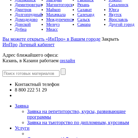
Димитровград
Магнитогорск
Рязань
Сахалинск
Дмитров
Майкоп
Салават
Юрга
Долгопрудный
Махачкала
Салехард
Якутск
Домодедово
Междуреченск
Сальск
Ярославль
Донской
Мелеуз
Самара
Другой город
Дубна
Миасс
Вы можете открыть «ИнПро» в Вашем городе
Закрыть
ИнПро
Личный кабинет
Адрес ближайшего офиса:
Казань, в Казани работаем
онлайн
Контактный телефон
8 800 222 51 29
Все контакты
Заявка
Заявка на репетиторство, курсы, развивающие
программы
Заявка на тьюторство по дипломным, курсовым
Услуги