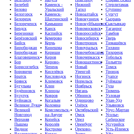
Белебей
Каменск -
Нижний
Стерлитамак
Белово
Уральский
Тагил
Ступино
Белогорск
Каменск-
Новоалтайск
Сургут
Белорецк
Шахтинский
Новокузнецк
Сызрань
Белореченск
Камышин
Новокуйбышевск
Сыктывкар
Бердск
Канск
Новомосковск
Таганрог
Березники
Каспийск
Новороссийск
Тамбов
Берёзовский
Кемерово
Новосибирск
Тверь
Бийск
Керчь
Новотроицк
Тимашёвск
Биробиджан
Кинешма
Новоуральск
Тихвин
Биробиджан
Кириши
Новочебоксарск
Тихорецк
Благовещенск
Киров
Новочеркасск
Тобольск
Бор
Кирово-
Новошахтинск
Тольятти
Борисоглебск
Чепецк
Новый
Томск
Боровичи
Киселёвск
Уренгой
Троицк
Братск
Кисловодск
Ногинск
Туапсе
Брянск
Климовск
Норильск
Туймазы
Бугульма
Клин
Ноябрьск
Тула
Будённовск
Клинцы
Нягань
Тюмень
Бузулук
Ковров
Обнинск
Узловая
Буйнакск
Когалым
Одинцово
Улан-Удэ
Великие Луки
Коломна
Озёрск
Ульяновск
Великий
Комсомольск-
Октябрьский
Урус-Мартан
Новгород
на-Амуре
Омск
Усолье-
Верхняя
Копейск
Орел
Сибирское
Пышма
Королёв
Оренбург
Уссурийск
Видное
Кострома
Орехово-
Усть-Илимск
Владивосток
Котлас
Зуево
Уфа