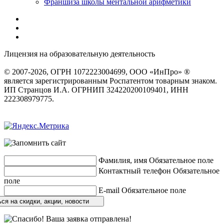
Франшиза школы ментальной арифметики
Лицензия на образовательную деятельность
серия 22Л01 №
0002491
© 2007-2026, ОГРН 1072223004699, ООО «ИнПро» ®
является зарегистрированным Роспатентом товарным знаком.
ИП Странцов И.А. ОГРНИП 324220200109401, ИНН
222308979775.
Разработка сайтов
веб-студия «Rouks»
Фамилия, имя
Обязательное поле
Контактный телефон
Обязательное
поле
E-mail
Обязательное поле
ся на скидки, акции, новости