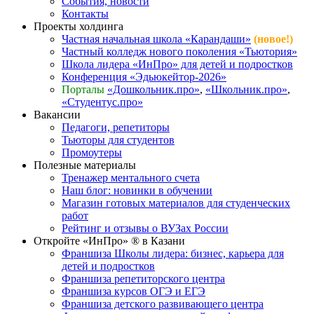
События, новости
Контакты
Проекты холдинга
Частная начальная школа «Карандаши»
(новое!)
Частный колледж нового поколения «Тьютория»
Школа лидера «ИнПро» для детей и подростков
Конференция «Эдьюкейтор-2026»
Порталы
«Дошкольник.про»
,
«Школьник.про»
,
«Студентус.про»
Вакансии
Педагоги, репетиторы
Тьюторы для студентов
Промоутеры
Полезные материалы
Тренажер ментального счета
Наш блог: новинки в обучении
Магазин готовых материалов для студенческих
работ
Рейтинг и отзывы о ВУЗах России
Откройте «ИнПро» ® в Казани
Франшиза Школы лидера: бизнес, карьера для
детей и подростков
Франшиза репетиторского центра
Франшиза курсов ОГЭ и ЕГЭ
Франшиза детского развивающего центра