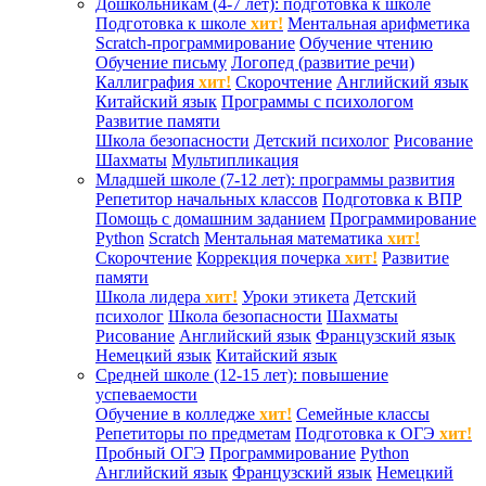
Дошкольникам (4-7 лет): подготовка к школе
Подготовка к школе
хит!
Ментальная арифметика
Scratch-программирование
Обучение чтению
Обучение письму
Логопед (развитие речи)
Каллиграфия
хит!
Скорочтение
Английский язык
Китайский язык
Программы с психологом
Развитие памяти
Школа безопасности
Детский психолог
Рисование
Шахматы
Мультипликация
Младшей школе (7-12 лет): программы развития
Репетитор начальных классов
Подготовка к ВПР
Помощь с домашним заданием
Программирование
Python
Scratch
Ментальная математика
хит!
Скорочтение
Коррекция почерка
хит!
Развитие
памяти
Школа лидера
хит!
Уроки этикета
Детский
психолог
Школа безопасности
Шахматы
Рисование
Английский язык
Французский язык
Немецкий язык
Китайский язык
Средней школе (12-15 лет): повышение
успеваемости
Обучение в колледже
хит!
Семейные классы
Репетиторы по предметам
Подготовка к ОГЭ
хит!
Пробный ОГЭ
Программирование
Python
Английский язык
Французский язык
Немецкий