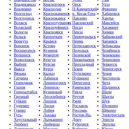
Владикавказ
Красногорск
Орск
Ухта
Владимир
Краснодар
П-Камчатский
Фрязино
Волгоград
Краснокаменск
п. Косая Гора
Хабаровск
Волгодонск
Краснокамск
Павлово
Ханты-
Волжск
Краснотурьинск
Павловский
Мансийск
Волжский
Красноуфимск
Посад
Хасавюрт
Вологда
Красноярск
Пенза
Химки
Вольск
Кропоткин
Первоуральск
Чайковский
Воркута
Крымск
Пермь
Чапаевск
Воронеж
Кстово
Петрозаводск
Чебоксары
Воскресенск
Кузнецк
Подольск
Челябинск
Воткинск
Кумертау
Полевской
Черемхово
Всеволожск
Кунгур
Прокопьевск
Череповец
Выборг
Курган
Прохладный
Черкесск
Выкса
Курск
Псков
Черногорск
Вязьма
Кызыл
Путилково
Чехов
Гатчина
Лабинск
Пушкино
Чистополь
Геленджик
Лениногорск
Пятигорск
Чита
Глазов
Ленинск-
Раменское
Шадринск
Горноалтайск
Кузнецкий
Ревда
Шали
Грозный
Лесосибирск
Реутов
Шахты
Губкин
Липецк
Ржев
Шуя
Гудермес
Лиски
Рославль
Щелкино
Гуково
Лобня
Россошь
Щёкино
Гусь-
Лысьва
Ростов-На-
Электросталь
Хрустальный
Лыткарино
Дону
Элиста
Дербент
Люберцы
Рубцовск
Энгельс
Дзержинск
Магадан
Рыбинск
Южно-