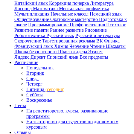
Китайский язык
Коррекция почерка
Литература
Логопед
Математика
Ментальная арифметика
Мультипликация
Начальные классы
Немецкий язык
Обществознание
Ораторское мастерство
Подготовка к
школе
Программирование
Профориентация
Психолог
Развитие памяти
Раннее развитие
Рисование
Робототехника
Русский язык
Русский и литература
Скорочтение
Таргетированная реклама ВК
Физика
Французский язык
Химия
Черчение
Чтение
Шахматы
Школа безопасности
Школа лидера
Этикет
Яндекс.Директ
Японский язык
Все предметы
Расписание
Понедельник
Вторник
Среда
Четверг
Пятница
(сегодня)
Суббота
Воскресенье
Цены
На репетиторство, курсы, развивающие
программы
На тьюторство для студентов по дипломным,
курсовым
Отзывы