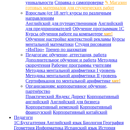
уникальности
Справка о самопроверке
✎ Магазин
готовых материалов для студенческих работ
Взрослым (от 18 лет): курсы по различным
направлениям
Английский для путешественников
Английский
для предпринимателей
Обучение программам 1С
Курсы обучения работе на компьютере
хит!
Обучение настройке контекстной рекламы
Курсы
ментальной математики
Студия рисования
«ИнПро»
Тренер по шахматам
Педагогам: обучение, аттестация, работа
Дополнительное обучение и работа
Методика
скорочтения
Рабочие программы учителям
Методика ментальной арифметики I уровень
Методика ментальной арифметики II уровень
Сертификация по ментальной арифметике
хит!
Организациям: корпоративное обучение,
партнёрство
Практический Яндекс Директ
Корпоративный
английский
Английский для бизнеса
Корпоративный немецкий
Корпоративный
французский
Корпоративный китайский
Педагоги
1С:Бухгалтерия
Английский язык
Биология
География
Геометрия
Информатика
Испанский язык
История