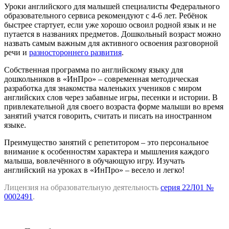
Уроки английского для малышей специалисты Федерального
образовательного сервиса рекомендуют с 4-6 лет. Ребёнок
быстрее стартует, если уже хорошо освоил родной язык и не
путается в названиях предметов. Дошкольный возраст можно
назвать самым важным для активного освоения разговорной
речи и
разностороннего развития
.
Собственная программа по английскому языку для
дошкольников в «ИнПро» – современная методическая
разработка для знакомства маленьких учеников с миром
английских слов через забавные игры, песенки и истории. В
привлекательной для своего возраста форме малыши во время
занятий учатся говорить, считать и писать на иностранном
языке.
Преимущество занятий с репетитором – это персональное
внимание к особенностям характера и мышления каждого
малыша, вовлечённого в обучающую игру. Изучать
английский на уроках в «ИнПро» – весело и легко!
Лицензия на образовательную деятельность
серия 22Л01 №
0002491
.