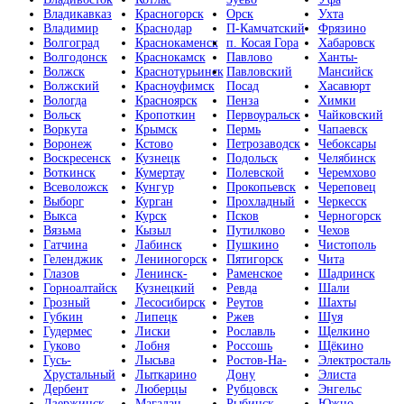
Владикавказ
Красногорск
Орск
Ухта
Владимир
Краснодар
П-Камчатский
Фрязино
Волгоград
Краснокаменск
п. Косая Гора
Хабаровск
Волгодонск
Краснокамск
Павлово
Ханты-
Волжск
Краснотурьинск
Павловский
Мансийск
Волжский
Красноуфимск
Посад
Хасавюрт
Вологда
Красноярск
Пенза
Химки
Вольск
Кропоткин
Первоуральск
Чайковский
Воркута
Крымск
Пермь
Чапаевск
Воронеж
Кстово
Петрозаводск
Чебоксары
Воскресенск
Кузнецк
Подольск
Челябинск
Воткинск
Кумертау
Полевской
Черемхово
Всеволожск
Кунгур
Прокопьевск
Череповец
Выборг
Курган
Прохладный
Черкесск
Выкса
Курск
Псков
Черногорск
Вязьма
Кызыл
Путилково
Чехов
Гатчина
Лабинск
Пушкино
Чистополь
Геленджик
Лениногорск
Пятигорск
Чита
Глазов
Ленинск-
Раменское
Шадринск
Горноалтайск
Кузнецкий
Ревда
Шали
Грозный
Лесосибирск
Реутов
Шахты
Губкин
Липецк
Ржев
Шуя
Гудермес
Лиски
Рославль
Щелкино
Гуково
Лобня
Россошь
Щёкино
Гусь-
Лысьва
Ростов-На-
Электросталь
Хрустальный
Лыткарино
Дону
Элиста
Дербент
Люберцы
Рубцовск
Энгельс
Дзержинск
Магадан
Рыбинск
Южно-