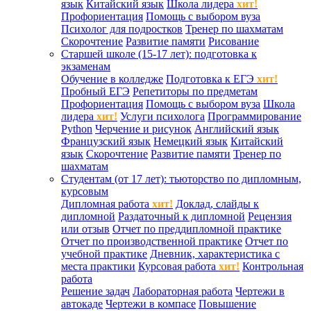
язык
Китайский язык
Школа лидера
хит!
Профориентация
Помощь с выбором вуза
Психолог для подростков
Тренер по шахматам
Скорочтение
Развитие памяти
Рисование
Старшей школе (15-17 лет): подготовка к
экзаменам
Обучение в колледже
Подготовка к ЕГЭ
хит!
Пробный ЕГЭ
Репетиторы по предметам
Профориентация
Помощь с выбором вуза
Школа
лидера
хит!
Услуги психолога
Программирование
Python
Черчение и рисунок
Английский язык
Французский язык
Немецкий язык
Китайский
язык
Скорочтение
Развитие памяти
Тренер по
шахматам
Студентам (от 17 лет): тьюторство по дипломным,
курсовым
Дипломная работа
хит!
Доклад, слайды к
дипломной
Раздаточный к дипломной
Рецензия
или отзыв
Отчет по преддипломной практике
Отчет по производственной практике
Отчет по
учебной практике
Дневник, характеристика с
места практики
Курсовая работа
хит!
Контрольная
работа
Решение задач
Лабораторная работа
Чертежи в
автокаде
Чертежи в компасе
Повышение