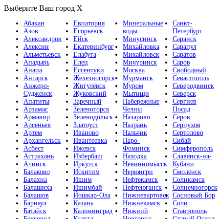
Выберите Ваш город
X
Абакан
Евпатория
Минеральные
Санкт-
Азов
Егорьевск
воды
Петербург
Александров
Ейск
Минусинск
Саранск
Алексин
Екатеринбург
Михайловка
Сарапул
Альметьевск
Елабуга
Михайловск
Саратов
Анадырь
Елец
Мичуринск
Саров
Анапа
Ессентуки
Москва
Свободный
Ангарск
Железногорск
Мурманск
Севастополь
Анжеро-
Жигулёвск
Муром
Северодвинск
Судженск
Жуковский
Мытищи
Северск
Апатиты
Заречный
Набережные
Сергиев
Арзамас
Зеленогорск
Челны
Посад
Армавир
Зеленодольск
Назарово
Серов
Арсеньев
Златоуст
Назрань
Серпухов
Артем
Иваново
Нальчик
Сертолово
Архангельск
Ивантеевка
Наро-
Сибай
Асбест
Ижевск
Фоминск
Симферополь
Астрахань
Избербаш
Находка
Славянск-на-
Ачинск
Иркутск
Невинномысск
Кубани
Балаково
Искитим
Нерюнгри
Смоленск
Балахна
Ишим
Нефтекамск
Соликамск
Балашиха
Ишимбай
Нефтеюганск
Солнечногорск
Балашов
Йошкар-Ола
Нижневартовск
Сосновый Бор
Барнаул
Казань
Нижнекамск
Сочи
Батайск
Калининград
Нижний
Ставрополь
Белгород
Калуга
Новгород
Старый Оскол