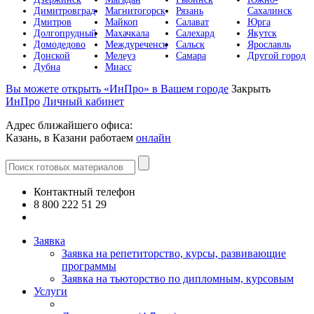
Димитровград
Магнитогорск
Рязань
Сахалинск
Дмитров
Майкоп
Салават
Юрга
Долгопрудный
Махачкала
Салехард
Якутск
Домодедово
Междуреченск
Сальск
Ярославль
Донской
Мелеуз
Самара
Другой город
Дубна
Миасс
Вы можете открыть «ИнПро» в Вашем городе
Закрыть
ИнПро
Личный кабинет
Адрес ближайшего офиса:
Казань, в Казани работаем
онлайн
Контактный телефон
8 800 222 51 29
Все контакты
Заявка
Заявка на репетиторство, курсы, развивающие
программы
Заявка на тьюторство по дипломным, курсовым
Услуги