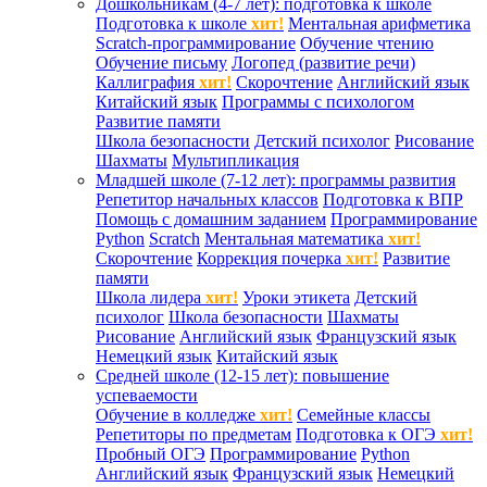
Дошкольникам (4-7 лет): подготовка к школе
Подготовка к школе
хит!
Ментальная арифметика
Scratch-программирование
Обучение чтению
Обучение письму
Логопед (развитие речи)
Каллиграфия
хит!
Скорочтение
Английский язык
Китайский язык
Программы с психологом
Развитие памяти
Школа безопасности
Детский психолог
Рисование
Шахматы
Мультипликация
Младшей школе (7-12 лет): программы развития
Репетитор начальных классов
Подготовка к ВПР
Помощь с домашним заданием
Программирование
Python
Scratch
Ментальная математика
хит!
Скорочтение
Коррекция почерка
хит!
Развитие
памяти
Школа лидера
хит!
Уроки этикета
Детский
психолог
Школа безопасности
Шахматы
Рисование
Английский язык
Французский язык
Немецкий язык
Китайский язык
Средней школе (12-15 лет): повышение
успеваемости
Обучение в колледже
хит!
Семейные классы
Репетиторы по предметам
Подготовка к ОГЭ
хит!
Пробный ОГЭ
Программирование
Python
Английский язык
Французский язык
Немецкий