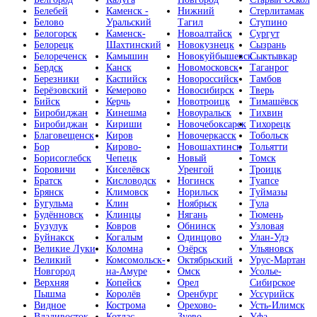
Белебей
Каменск -
Нижний
Стерлитамак
Белово
Уральский
Тагил
Ступино
Белогорск
Каменск-
Новоалтайск
Сургут
Белорецк
Шахтинский
Новокузнецк
Сызрань
Белореченск
Камышин
Новокуйбышевск
Сыктывкар
Бердск
Канск
Новомосковск
Таганрог
Березники
Каспийск
Новороссийск
Тамбов
Берёзовский
Кемерово
Новосибирск
Тверь
Бийск
Керчь
Новотроицк
Тимашёвск
Биробиджан
Кинешма
Новоуральск
Тихвин
Биробиджан
Кириши
Новочебоксарск
Тихорецк
Благовещенск
Киров
Новочеркасск
Тобольск
Бор
Кирово-
Новошахтинск
Тольятти
Борисоглебск
Чепецк
Новый
Томск
Боровичи
Киселёвск
Уренгой
Троицк
Братск
Кисловодск
Ногинск
Туапсе
Брянск
Климовск
Норильск
Туймазы
Бугульма
Клин
Ноябрьск
Тула
Будённовск
Клинцы
Нягань
Тюмень
Бузулук
Ковров
Обнинск
Узловая
Буйнакск
Когалым
Одинцово
Улан-Удэ
Великие Луки
Коломна
Озёрск
Ульяновск
Великий
Комсомольск-
Октябрьский
Урус-Мартан
Новгород
на-Амуре
Омск
Усолье-
Верхняя
Копейск
Орел
Сибирское
Пышма
Королёв
Оренбург
Уссурийск
Видное
Кострома
Орехово-
Усть-Илимск
Владивосток
Котлас
Зуево
Уфа