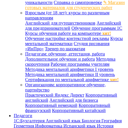
уникальности
Справка о самопроверке
✎ Магазин
готовых материалов для студенческих работ
Взрослым (от 18 лет): курсы по различным
направлениям
Английский для путешественников
Английский
для предпринимателей
Обучение программам 1С
Курсы обучения работе на компьютере
хит!
Обучение настройке контекстной рекламы
Курсы
ментальной математики
Студия рисования
«ИнПро»
Тренер по шахматам
Педагогам: обучение, аттестация, работа
Дополнительное обучение и работа
Методика
скорочтения
Рабочие программы учителям
Методика ментальной арифметики I уровень
Методика ментальной арифметики II уровень
Сертификация по ментальной арифметике
хит!
Организациям: корпоративное обучение,
партнёрство
Практический Яндекс Директ
Корпоративный
английский
Английский для бизнеса
Корпоративный немецкий
Корпоративный
французский
Корпоративный китайский
Педагоги
1С:Бухгалтерия
Английский язык
Биология
География
Геометрия
Информатика
Испанский язык
История