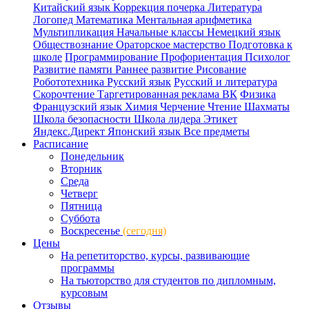
Китайский язык
Коррекция почерка
Литература
Логопед
Математика
Ментальная арифметика
Мультипликация
Начальные классы
Немецкий язык
Обществознание
Ораторское мастерство
Подготовка к
школе
Программирование
Профориентация
Психолог
Развитие памяти
Раннее развитие
Рисование
Робототехника
Русский язык
Русский и литература
Скорочтение
Таргетированная реклама ВК
Физика
Французский язык
Химия
Черчение
Чтение
Шахматы
Школа безопасности
Школа лидера
Этикет
Яндекс.Директ
Японский язык
Все предметы
Расписание
Понедельник
Вторник
Среда
Четверг
Пятница
Суббота
Воскресенье
(сегодня)
Цены
На репетиторство, курсы, развивающие
программы
На тьюторство для студентов по дипломным,
курсовым
Отзывы