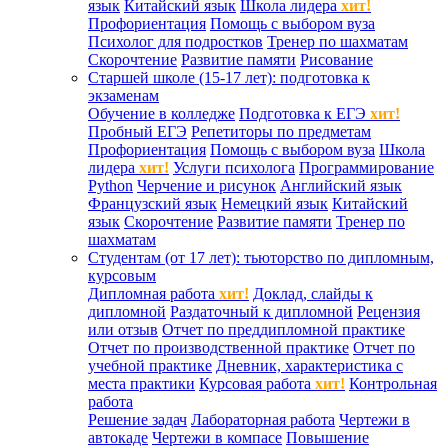
язык
Китайский язык
Школа лидера
хит!
Профориентация
Помощь с выбором вуза
Психолог для подростков
Тренер по шахматам
Скорочтение
Развитие памяти
Рисование
Старшей школе (15-17 лет): подготовка к
экзаменам
Обучение в колледже
Подготовка к ЕГЭ
хит!
Пробный ЕГЭ
Репетиторы по предметам
Профориентация
Помощь с выбором вуза
Школа
лидера
хит!
Услуги психолога
Программирование
Python
Черчение и рисунок
Английский язык
Французский язык
Немецкий язык
Китайский
язык
Скорочтение
Развитие памяти
Тренер по
шахматам
Студентам (от 17 лет): тьюторство по дипломным,
курсовым
Дипломная работа
хит!
Доклад, слайды к
дипломной
Раздаточный к дипломной
Рецензия
или отзыв
Отчет по преддипломной практике
Отчет по производственной практике
Отчет по
учебной практике
Дневник, характеристика с
места практики
Курсовая работа
хит!
Контрольная
работа
Решение задач
Лабораторная работа
Чертежи в
автокаде
Чертежи в компасе
Повышение