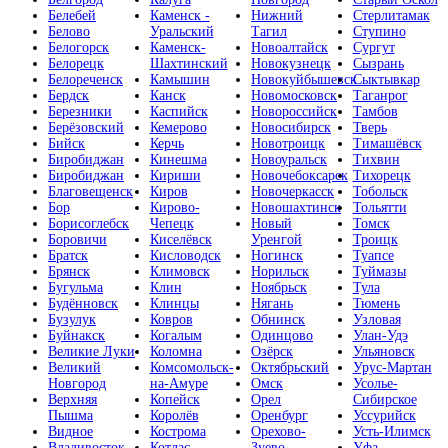
Белебей
Каменск -
Нижний
Стерлитамак
Белово
Уральский
Тагил
Ступино
Белогорск
Каменск-
Новоалтайск
Сургут
Белорецк
Шахтинский
Новокузнецк
Сызрань
Белореченск
Камышин
Новокуйбышевск
Сыктывкар
Бердск
Канск
Новомосковск
Таганрог
Березники
Каспийск
Новороссийск
Тамбов
Берёзовский
Кемерово
Новосибирск
Тверь
Бийск
Керчь
Новотроицк
Тимашёвск
Биробиджан
Кинешма
Новоуральск
Тихвин
Биробиджан
Кириши
Новочебоксарск
Тихорецк
Благовещенск
Киров
Новочеркасск
Тобольск
Бор
Кирово-
Новошахтинск
Тольятти
Борисоглебск
Чепецк
Новый
Томск
Боровичи
Киселёвск
Уренгой
Троицк
Братск
Кисловодск
Ногинск
Туапсе
Брянск
Климовск
Норильск
Туймазы
Бугульма
Клин
Ноябрьск
Тула
Будённовск
Клинцы
Нягань
Тюмень
Бузулук
Ковров
Обнинск
Узловая
Буйнакск
Когалым
Одинцово
Улан-Удэ
Великие Луки
Коломна
Озёрск
Ульяновск
Великий
Комсомольск-
Октябрьский
Урус-Мартан
Новгород
на-Амуре
Омск
Усолье-
Верхняя
Копейск
Орел
Сибирское
Пышма
Королёв
Оренбург
Уссурийск
Видное
Кострома
Орехово-
Усть-Илимск
Владивосток
Котлас
Зуево
Уфа