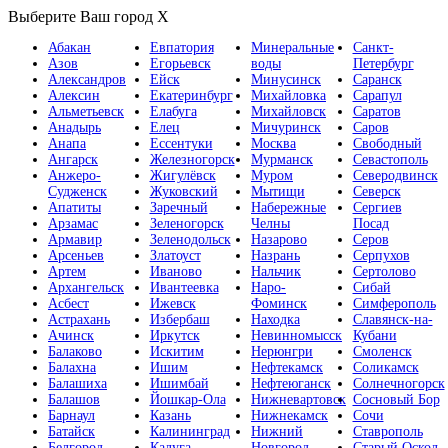
Выберите Ваш город
X
Абакан
Евпатория
Минеральные
Санкт-
Азов
Егорьевск
воды
Петербург
Александров
Ейск
Минусинск
Саранск
Алексин
Екатеринбург
Михайловка
Сарапул
Альметьевск
Елабуга
Михайловск
Саратов
Анадырь
Елец
Мичуринск
Саров
Анапа
Ессентуки
Москва
Свободный
Ангарск
Железногорск
Мурманск
Севастополь
Анжеро-
Жигулёвск
Муром
Северодвинск
Судженск
Жуковский
Мытищи
Северск
Апатиты
Заречный
Набережные
Сергиев
Арзамас
Зеленогорск
Челны
Посад
Армавир
Зеленодольск
Назарово
Серов
Арсеньев
Златоуст
Назрань
Серпухов
Артем
Иваново
Нальчик
Сертолово
Архангельск
Ивантеевка
Наро-
Сибай
Асбест
Ижевск
Фоминск
Симферополь
Астрахань
Избербаш
Находка
Славянск-на-
Ачинск
Иркутск
Невинномысск
Кубани
Балаково
Искитим
Нерюнгри
Смоленск
Балахна
Ишим
Нефтекамск
Соликамск
Балашиха
Ишимбай
Нефтеюганск
Солнечногорск
Балашов
Йошкар-Ола
Нижневартовск
Сосновый Бор
Барнаул
Казань
Нижнекамск
Сочи
Батайск
Калининград
Нижний
Ставрополь
Белгород
Калуга
Новгород
Старый Оскол