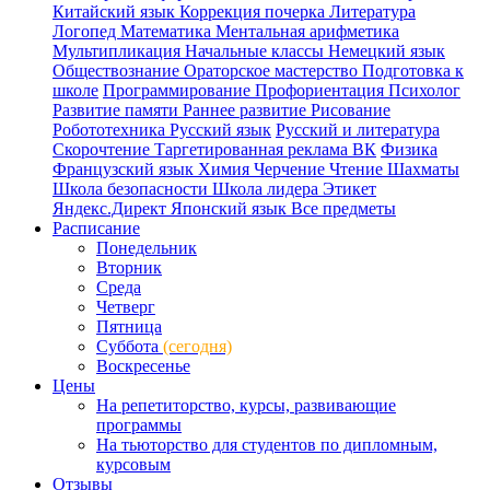
Китайский язык
Коррекция почерка
Литература
Логопед
Математика
Ментальная арифметика
Мультипликация
Начальные классы
Немецкий язык
Обществознание
Ораторское мастерство
Подготовка к
школе
Программирование
Профориентация
Психолог
Развитие памяти
Раннее развитие
Рисование
Робототехника
Русский язык
Русский и литература
Скорочтение
Таргетированная реклама ВК
Физика
Французский язык
Химия
Черчение
Чтение
Шахматы
Школа безопасности
Школа лидера
Этикет
Яндекс.Директ
Японский язык
Все предметы
Расписание
Понедельник
Вторник
Среда
Четверг
Пятница
Суббота
(сегодня)
Воскресенье
Цены
На репетиторство, курсы, развивающие
программы
На тьюторство для студентов по дипломным,
курсовым
Отзывы