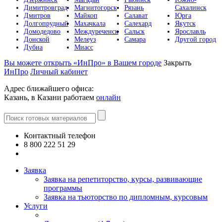
Димитровград
Магнитогорск
Рязань
Сахалинск
Дмитров
Майкоп
Салават
Юрга
Долгопрудный
Махачкала
Салехард
Якутск
Домодедово
Междуреченск
Сальск
Ярославль
Донской
Мелеуз
Самара
Другой город
Дубна
Миасс
Вы можете открыть «ИнПро» в Вашем городе
Закрыть
ИнПро
Личный кабинет
Адрес ближайшего офиса:
Казань, в Казани работаем
онлайн
Контактный телефон
8 800 222 51 29
Все контакты
Заявка
Заявка на репетиторство, курсы, развивающие
программы
Заявка на тьюторство по дипломным, курсовым
Услуги