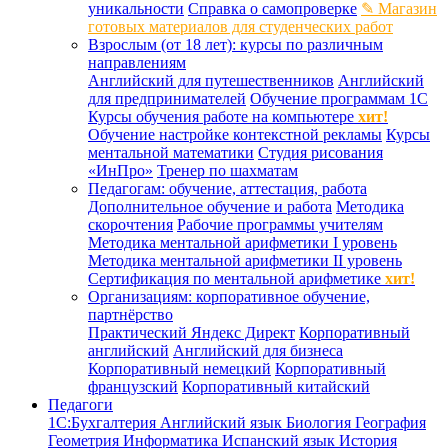
уникальности
Справка о самопроверке
✎ Магазин
готовых материалов для студенческих работ
Взрослым (от 18 лет): курсы по различным
направлениям
Английский для путешественников
Английский
для предпринимателей
Обучение программам 1С
Курсы обучения работе на компьютере
хит!
Обучение настройке контекстной рекламы
Курсы
ментальной математики
Студия рисования
«ИнПро»
Тренер по шахматам
Педагогам: обучение, аттестация, работа
Дополнительное обучение и работа
Методика
скорочтения
Рабочие программы учителям
Методика ментальной арифметики I уровень
Методика ментальной арифметики II уровень
Сертификация по ментальной арифметике
хит!
Организациям: корпоративное обучение,
партнёрство
Практический Яндекс Директ
Корпоративный
английский
Английский для бизнеса
Корпоративный немецкий
Корпоративный
французский
Корпоративный китайский
Педагоги
1С:Бухгалтерия
Английский язык
Биология
География
Геометрия
Информатика
Испанский язык
История