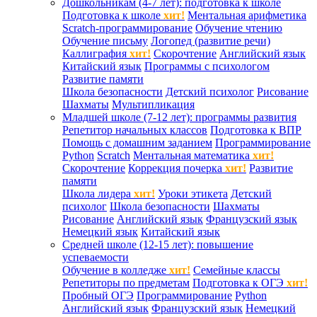
Дошкольникам (4-7 лет): подготовка к школе
Подготовка к школе
хит!
Ментальная арифметика
Scratch-программирование
Обучение чтению
Обучение письму
Логопед (развитие речи)
Каллиграфия
хит!
Скорочтение
Английский язык
Китайский язык
Программы с психологом
Развитие памяти
Школа безопасности
Детский психолог
Рисование
Шахматы
Мультипликация
Младшей школе (7-12 лет): программы развития
Репетитор начальных классов
Подготовка к ВПР
Помощь с домашним заданием
Программирование
Python
Scratch
Ментальная математика
хит!
Скорочтение
Коррекция почерка
хит!
Развитие
памяти
Школа лидера
хит!
Уроки этикета
Детский
психолог
Школа безопасности
Шахматы
Рисование
Английский язык
Французский язык
Немецкий язык
Китайский язык
Средней школе (12-15 лет): повышение
успеваемости
Обучение в колледже
хит!
Семейные классы
Репетиторы по предметам
Подготовка к ОГЭ
хит!
Пробный ОГЭ
Программирование
Python
Английский язык
Французский язык
Немецкий