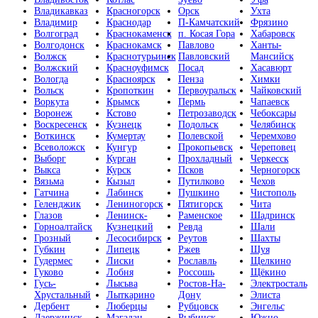
Владикавказ
Красногорск
Орск
Ухта
Владимир
Краснодар
П-Камчатский
Фрязино
Волгоград
Краснокаменск
п. Косая Гора
Хабаровск
Волгодонск
Краснокамск
Павлово
Ханты-
Волжск
Краснотурьинск
Павловский
Мансийск
Волжский
Красноуфимск
Посад
Хасавюрт
Вологда
Красноярск
Пенза
Химки
Вольск
Кропоткин
Первоуральск
Чайковский
Воркута
Крымск
Пермь
Чапаевск
Воронеж
Кстово
Петрозаводск
Чебоксары
Воскресенск
Кузнецк
Подольск
Челябинск
Воткинск
Кумертау
Полевской
Черемхово
Всеволожск
Кунгур
Прокопьевск
Череповец
Выборг
Курган
Прохладный
Черкесск
Выкса
Курск
Псков
Черногорск
Вязьма
Кызыл
Путилково
Чехов
Гатчина
Лабинск
Пушкино
Чистополь
Геленджик
Лениногорск
Пятигорск
Чита
Глазов
Ленинск-
Раменское
Шадринск
Горноалтайск
Кузнецкий
Ревда
Шали
Грозный
Лесосибирск
Реутов
Шахты
Губкин
Липецк
Ржев
Шуя
Гудермес
Лиски
Рославль
Щелкино
Гуково
Лобня
Россошь
Щёкино
Гусь-
Лысьва
Ростов-На-
Электросталь
Хрустальный
Лыткарино
Дону
Элиста
Дербент
Люберцы
Рубцовск
Энгельс
Дзержинск
Магадан
Рыбинск
Южно-