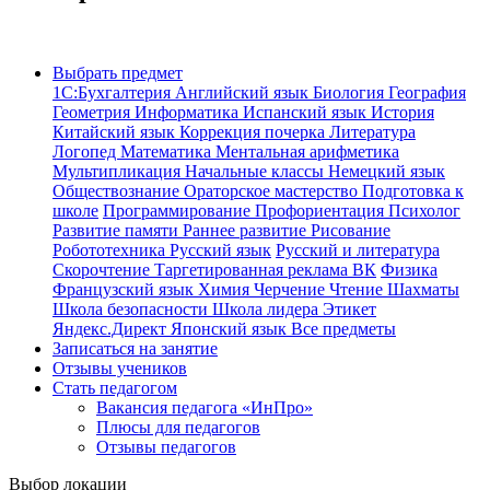
Выбрать предмет
1С:Бухгалтерия
Английский язык
Биология
География
Геометрия
Информатика
Испанский язык
История
Китайский язык
Коррекция почерка
Литература
Логопед
Математика
Ментальная арифметика
Мультипликация
Начальные классы
Немецкий язык
Обществознание
Ораторское мастерство
Подготовка к
школе
Программирование
Профориентация
Психолог
Развитие памяти
Раннее развитие
Рисование
Робототехника
Русский язык
Русский и литература
Скорочтение
Таргетированная реклама ВК
Физика
Французский язык
Химия
Черчение
Чтение
Шахматы
Школа безопасности
Школа лидера
Этикет
Яндекс.Директ
Японский язык
Все предметы
Записаться на занятие
Отзывы учеников
Стать педагогом
Вакансия педагога «ИнПро»
Плюсы для педагогов
Отзывы педагогов
Выбор локации