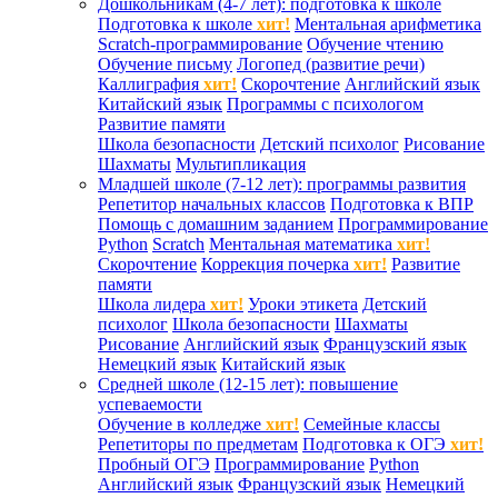
Дошкольникам (4-7 лет): подготовка к школе
Подготовка к школе
хит!
Ментальная арифметика
Scratch-программирование
Обучение чтению
Обучение письму
Логопед (развитие речи)
Каллиграфия
хит!
Скорочтение
Английский язык
Китайский язык
Программы с психологом
Развитие памяти
Школа безопасности
Детский психолог
Рисование
Шахматы
Мультипликация
Младшей школе (7-12 лет): программы развития
Репетитор начальных классов
Подготовка к ВПР
Помощь с домашним заданием
Программирование
Python
Scratch
Ментальная математика
хит!
Скорочтение
Коррекция почерка
хит!
Развитие
памяти
Школа лидера
хит!
Уроки этикета
Детский
психолог
Школа безопасности
Шахматы
Рисование
Английский язык
Французский язык
Немецкий язык
Китайский язык
Средней школе (12-15 лет): повышение
успеваемости
Обучение в колледже
хит!
Семейные классы
Репетиторы по предметам
Подготовка к ОГЭ
хит!
Пробный ОГЭ
Программирование
Python
Английский язык
Французский язык
Немецкий