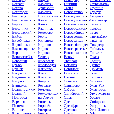
Белебей
Каменск -
Нижний
Стерлитамак
Белово
Уральский
Тагил
Ступино
Белогорск
Каменск-
Новоалтайск
Сургут
Белорецк
Шахтинский
Новокузнецк
Сызрань
Белореченск
Камышин
Новокуйбышевск
Сыктывкар
Бердск
Канск
Новомосковск
Таганрог
Березники
Каспийск
Новороссийск
Тамбов
Берёзовский
Кемерово
Новосибирск
Тверь
Бийск
Керчь
Новотроицк
Тимашёвск
Биробиджан
Кинешма
Новоуральск
Тихвин
Биробиджан
Кириши
Новочебоксарск
Тихорецк
Благовещенск
Киров
Новочеркасск
Тобольск
Бор
Кирово-
Новошахтинск
Тольятти
Борисоглебск
Чепецк
Новый
Томск
Боровичи
Киселёвск
Уренгой
Троицк
Братск
Кисловодск
Ногинск
Туапсе
Брянск
Климовск
Норильск
Туймазы
Бугульма
Клин
Ноябрьск
Тула
Будённовск
Клинцы
Нягань
Тюмень
Бузулук
Ковров
Обнинск
Узловая
Буйнакск
Когалым
Одинцово
Улан-Удэ
Великие Луки
Коломна
Озёрск
Ульяновск
Великий
Комсомольск-
Октябрьский
Урус-Мартан
Новгород
на-Амуре
Омск
Усолье-
Верхняя
Копейск
Орел
Сибирское
Пышма
Королёв
Оренбург
Уссурийск
Видное
Кострома
Орехово-
Усть-Илимск
Владивосток
Котлас
Зуево
Уфа