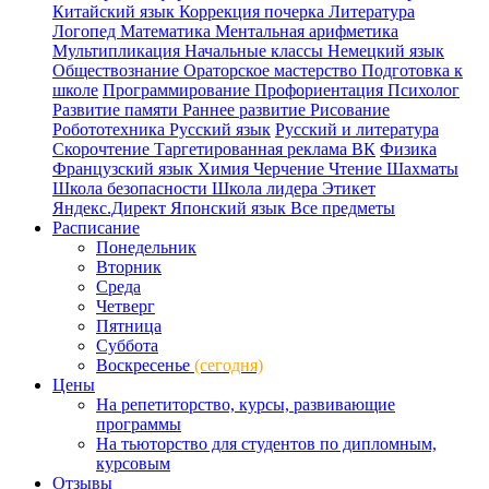
Китайский язык
Коррекция почерка
Литература
Логопед
Математика
Ментальная арифметика
Мультипликация
Начальные классы
Немецкий язык
Обществознание
Ораторское мастерство
Подготовка к
школе
Программирование
Профориентация
Психолог
Развитие памяти
Раннее развитие
Рисование
Робототехника
Русский язык
Русский и литература
Скорочтение
Таргетированная реклама ВК
Физика
Французский язык
Химия
Черчение
Чтение
Шахматы
Школа безопасности
Школа лидера
Этикет
Яндекс.Директ
Японский язык
Все предметы
Расписание
Понедельник
Вторник
Среда
Четверг
Пятница
Суббота
Воскресенье
(сегодня)
Цены
На репетиторство, курсы, развивающие
программы
На тьюторство для студентов по дипломным,
курсовым
Отзывы