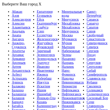
Выберите Ваш город
X
Абакан
Евпатория
Минеральные
Санкт-
Азов
Егорьевск
воды
Петербург
Александров
Ейск
Минусинск
Саранск
Алексин
Екатеринбург
Михайловка
Сарапул
Альметьевск
Елабуга
Михайловск
Саратов
Анадырь
Елец
Мичуринск
Саров
Анапа
Ессентуки
Москва
Свободный
Ангарск
Железногорск
Мурманск
Севастополь
Анжеро-
Жигулёвск
Муром
Северодвинск
Судженск
Жуковский
Мытищи
Северск
Апатиты
Заречный
Набережные
Сергиев
Арзамас
Зеленогорск
Челны
Посад
Армавир
Зеленодольск
Назарово
Серов
Арсеньев
Златоуст
Назрань
Серпухов
Артем
Иваново
Нальчик
Сертолово
Архангельск
Ивантеевка
Наро-
Сибай
Асбест
Ижевск
Фоминск
Симферополь
Астрахань
Избербаш
Находка
Славянск-на-
Ачинск
Иркутск
Невинномысск
Кубани
Балаково
Искитим
Нерюнгри
Смоленск
Балахна
Ишим
Нефтекамск
Соликамск
Балашиха
Ишимбай
Нефтеюганск
Солнечногорск
Балашов
Йошкар-Ола
Нижневартовск
Сосновый Бор
Барнаул
Казань
Нижнекамск
Сочи
Батайск
Калининград
Нижний
Ставрополь
Белгород
Калуга
Новгород
Старый Оскол