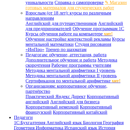
уникальности
Справка о самопроверке
✎ Магазин
готовых материалов для студенческих работ
Взрослым (от 18 лет): курсы по различным
направлениям
Английский для путешественников
Английский
для предпринимателей
Обучение программам 1С
Курсы обучения работе на компьютере
хит!
Обучение настройке контекстной рекламы
Курсы
ментальной математики
Студия рисования
«ИнПро»
Тренер по шахматам
Педагогам: обучение, аттестация, работа
Дополнительное обучение и работа
Методика
скорочтения
Рабочие программы учителям
Методика ментальной арифметики I уровень
Методика ментальной арифметики II уровень
Сертификация по ментальной арифметике
хит!
Организациям: корпоративное обучение,
партнёрство
Практический Яндекс Директ
Корпоративный
английский
Английский для бизнеса
Корпоративный немецкий
Корпоративный
французский
Корпоративный китайский
Педагоги
1С:Бухгалтерия
Английский язык
Биология
География
Геометрия
Информатика
Испанский язык
История