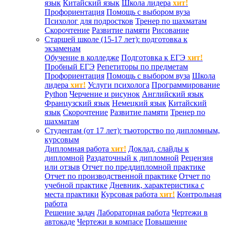
язык
Китайский язык
Школа лидера
хит!
Профориентация
Помощь с выбором вуза
Психолог для подростков
Тренер по шахматам
Скорочтение
Развитие памяти
Рисование
Старшей школе (15-17 лет): подготовка к
экзаменам
Обучение в колледже
Подготовка к ЕГЭ
хит!
Пробный ЕГЭ
Репетиторы по предметам
Профориентация
Помощь с выбором вуза
Школа
лидера
хит!
Услуги психолога
Программирование
Python
Черчение и рисунок
Английский язык
Французский язык
Немецкий язык
Китайский
язык
Скорочтение
Развитие памяти
Тренер по
шахматам
Студентам (от 17 лет): тьюторство по дипломным,
курсовым
Дипломная работа
хит!
Доклад, слайды к
дипломной
Раздаточный к дипломной
Рецензия
или отзыв
Отчет по преддипломной практике
Отчет по производственной практике
Отчет по
учебной практике
Дневник, характеристика с
места практики
Курсовая работа
хит!
Контрольная
работа
Решение задач
Лабораторная работа
Чертежи в
автокаде
Чертежи в компасе
Повышение