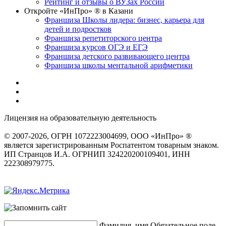
Рейтинг и отзывы о ВУЗах России
Откройте «ИнПро» ® в Казани
Франшиза Школы лидера: бизнес, карьера для
детей и подростков
Франшиза репетиторского центра
Франшиза курсов ОГЭ и ЕГЭ
Франшиза детского развивающего центра
Франшиза школы ментальной арифметики
Лицензия на образовательную деятельность
серия 22Л01 №
0002491
© 2007-2026, ОГРН 1072223004699, ООО «ИнПро» ®
является зарегистрированным Роспатентом товарным знаком.
ИП Странцов И.А. ОГРНИП 324220200109401, ИНН
222308979775.
Разработка сайтов
веб-студия «Rouks»
Фамилия, имя
Обязательное поле