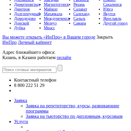
Димитровград
Магнитогорск
Рязань
Сахалинск
Дмитров
Майкоп
Салават
Юрга
Долгопрудный
Махачкала
Салехард
Якутск
Домодедово
Междуреченск
Сальск
Ярославль
Донской
Мелеуз
Самара
Другой город
Дубна
Миасс
Вы можете открыть «ИнПро» в Вашем городе
Закрыть
ИнПро
Личный кабинет
Адрес ближайшего офиса:
Казань, в Казани работаем
онлайн
Контактный телефон
8 800 222 51 29
Все контакты
Заявка
Заявка на репетиторство, курсы, развивающие
программы
Заявка на тьюторство по дипломным, курсовым
Услуги