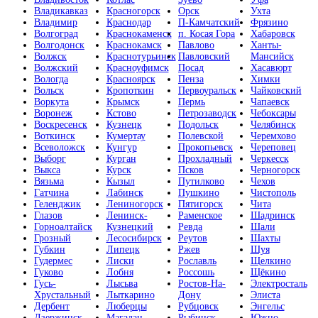
Владикавказ
Красногорск
Орск
Ухта
Владимир
Краснодар
П-Камчатский
Фрязино
Волгоград
Краснокаменск
п. Косая Гора
Хабаровск
Волгодонск
Краснокамск
Павлово
Ханты-
Волжск
Краснотурьинск
Павловский
Мансийск
Волжский
Красноуфимск
Посад
Хасавюрт
Вологда
Красноярск
Пенза
Химки
Вольск
Кропоткин
Первоуральск
Чайковский
Воркута
Крымск
Пермь
Чапаевск
Воронеж
Кстово
Петрозаводск
Чебоксары
Воскресенск
Кузнецк
Подольск
Челябинск
Воткинск
Кумертау
Полевской
Черемхово
Всеволожск
Кунгур
Прокопьевск
Череповец
Выборг
Курган
Прохладный
Черкесск
Выкса
Курск
Псков
Черногорск
Вязьма
Кызыл
Путилково
Чехов
Гатчина
Лабинск
Пушкино
Чистополь
Геленджик
Лениногорск
Пятигорск
Чита
Глазов
Ленинск-
Раменское
Шадринск
Горноалтайск
Кузнецкий
Ревда
Шали
Грозный
Лесосибирск
Реутов
Шахты
Губкин
Липецк
Ржев
Шуя
Гудермес
Лиски
Рославль
Щелкино
Гуково
Лобня
Россошь
Щёкино
Гусь-
Лысьва
Ростов-На-
Электросталь
Хрустальный
Лыткарино
Дону
Элиста
Дербент
Люберцы
Рубцовск
Энгельс
Дзержинск
Магадан
Рыбинск
Южно-