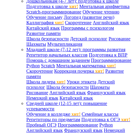
Дошкольникам (4-7 лет): подготовка к школе
Подготовка к школе
хит!
Ментальная арифметика
Scratch-программирование
Обучение чтению
Обучение письму
Логопед (развитие речи)
Каллиграфия
хит!
Скорочтение
Английский язык
Китайский язык
Программы с психологом
Развитие памяти
Школа безопасности
Детский психолог
Рисование
Шахматы
Мультипликация
Младшей школе (7-12 лет): программы развития
Репетитор начальных классов
Подготовка к ВПР
Помощь с домашним заданием
Программирование
Python
Scratch
Ментальная математика
хит!
Скорочтение
Коррекция почерка
хит!
Развитие
памяти
Школа лидера
хит!
Уроки этикета
Детский
психолог
Школа безопасности
Шахматы
Рисование
Английский язык
Французский язык
Немецкий язык
Китайский язык
Средней школе (12-15 лет): повышение
успеваемости
Обучение в колледже
хит!
Семейные классы
Репетиторы по предметам
Подготовка к ОГЭ
хит!
Пробный ОГЭ
Программирование
Python
Английский язык
Французский язык
Немецкий