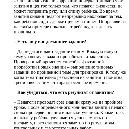
– Онлайн-занятие по коррекции почерка отличается от
занятия в центре только тем, что педагог физически не
может поправить руку или спину ребёнка. Во время
занятия онлайн педагог непрерывно наблюдает за тем,
как ребёнок сидит, держит ручку и пишет. Поправляет и
на своём примере показывает ребёнку, как делать
правильно.
– Есть ли у вас домашнее задание?
– Да, педагоги дают задание на дом. Каждую новую
тему учащемуся важно проработать и закрепить.
Проверенный временем способ эффективной
проработки новых знаний – выполнение типовых
заданий по пройденной теме для тренировки. К тому же
когда тема тщательно разъяснена на занятии и понятна,
тренировка занимает гораздо меньше времени.
– Как убедиться, что есть результат от занятий?
– Педагоги проводят срез знаний сразу же на пробном
уроке. После определённого количества занятий педагог
снова проверяет знания и навыки ученика. Кроме того,
в школе у ребёнка улучшается успеваемость по
предмету, и это становится заметно по результатам
контрольных и самостоятельных работ.