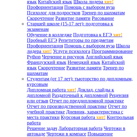
язык
Китайский язык
Школа лидера
хит!
Профориентация
Помощь с выбором вуза
Психолог для подростков
Тренер по шахматам
Скорочтение
Развитие памяти
Рисование
Старшей школе (15-17 лет): подготовка к
экзаменам
Обучение в колледже
Подготовка к ЕГЭ
хит!
Пробный ЕГЭ
Репетиторы по предметам
Профориентация
Помощь с выбором вуза
Школа
лидера
хит!
Услуги психолога
Программирование
Python
Черчение и рисунок
Английский язык
Французский язык
Немецкий язык
Китайский
язык
Скорочтение
Развитие памяти
Тренер по
шахматам
Студентам (от 17 лет): тьюторство по дипломным,
курсовым
Дипломная работа
хит!
Доклад, слайды к
дипломной
Раздаточный к дипломной
Рецензия
или отзыв
Отчет по преддипломной практике
Отчет по производственной практике
Отчет по
учебной практике
Дневник, характеристика с
места практики
Курсовая работа
хит!
Контрольная
работа
Решение задач
Лабораторная работа
Чертежи в
автокаде
Чертежи в компасе
Повышение