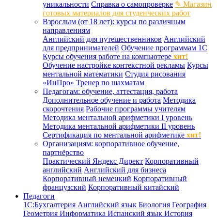
уникальности
Справка о самопроверке
✎ Магазин
готовых материалов для студенческих работ
Взрослым (от 18 лет): курсы по различным
направлениям
Английский для путешественников
Английский
для предпринимателей
Обучение программам 1С
Курсы обучения работе на компьютере
хит!
Обучение настройке контекстной рекламы
Курсы
ментальной математики
Студия рисования
«ИнПро»
Тренер по шахматам
Педагогам: обучение, аттестация, работа
Дополнительное обучение и работа
Методика
скорочтения
Рабочие программы учителям
Методика ментальной арифметики I уровень
Методика ментальной арифметики II уровень
Сертификация по ментальной арифметике
хит!
Организациям: корпоративное обучение,
партнёрство
Практический Яндекс Директ
Корпоративный
английский
Английский для бизнеса
Корпоративный немецкий
Корпоративный
французский
Корпоративный китайский
Педагоги
1С:Бухгалтерия
Английский язык
Биология
География
Геометрия
Информатика
Испанский язык
История