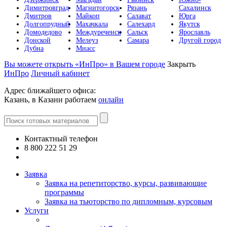
Димитровград
Магнитогорск
Рязань
Сахалинск
Дмитров
Майкоп
Салават
Юрга
Долгопрудный
Махачкала
Салехард
Якутск
Домодедово
Междуреченск
Сальск
Ярославль
Донской
Мелеуз
Самара
Другой город
Дубна
Миасс
Вы можете открыть «ИнПро» в Вашем городе
Закрыть
ИнПро
Личный кабинет
Адрес ближайшего офиса:
Казань, в Казани работаем
онлайн
Контактный телефон
8 800 222 51 29
Все контакты
Заявка
Заявка на репетиторство, курсы, развивающие
программы
Заявка на тьюторство по дипломным, курсовым
Услуги