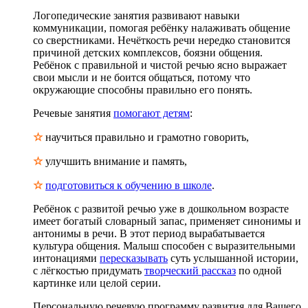
Логопедические занятия развивают навыки
коммуникации, помогая ребёнку налаживать общение
со сверстниками. Нечёткость речи нередко становится
причиной детских комплексов, боязни общения.
Ребёнок с правильной и чистой речью ясно выражает
свои мысли и не боится общаться, потому что
окружающие способны правильно его понять.
Речевые занятия
помогают детям
:
☆
научиться правильно и грамотно говорить,
☆
улучшить внимание и память,
☆
подготовиться к обучению в школе
.
Ребёнок с развитой речью уже в дошкольном возрасте
имеет богатый словарный запас, применяет синонимы и
антонимы в речи. В этот период вырабатывается
культура общения. Малыш способен с выразительными
интонациями
пересказывать
суть услышанной истории,
с лёгкостью придумать
творческий рассказ
по одной
картинке или целой серии.
Персональную речевую программу развития для Вашего