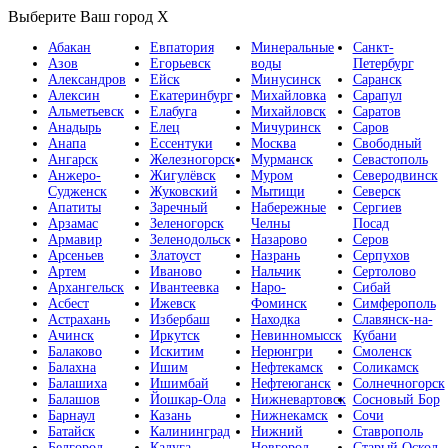
Выберите Ваш город
X
Абакан
Евпатория
Минеральные
Санкт-
Азов
Егорьевск
воды
Петербург
Александров
Ейск
Минусинск
Саранск
Алексин
Екатеринбург
Михайловка
Сарапул
Альметьевск
Елабуга
Михайловск
Саратов
Анадырь
Елец
Мичуринск
Саров
Анапа
Ессентуки
Москва
Свободный
Ангарск
Железногорск
Мурманск
Севастополь
Анжеро-
Жигулёвск
Муром
Северодвинск
Судженск
Жуковский
Мытищи
Северск
Апатиты
Заречный
Набережные
Сергиев
Арзамас
Зеленогорск
Челны
Посад
Армавир
Зеленодольск
Назарово
Серов
Арсеньев
Златоуст
Назрань
Серпухов
Артем
Иваново
Нальчик
Сертолово
Архангельск
Ивантеевка
Наро-
Сибай
Асбест
Ижевск
Фоминск
Симферополь
Астрахань
Избербаш
Находка
Славянск-на-
Ачинск
Иркутск
Невинномысск
Кубани
Балаково
Искитим
Нерюнгри
Смоленск
Балахна
Ишим
Нефтекамск
Соликамск
Балашиха
Ишимбай
Нефтеюганск
Солнечногорск
Балашов
Йошкар-Ола
Нижневартовск
Сосновый Бор
Барнаул
Казань
Нижнекамск
Сочи
Батайск
Калининград
Нижний
Ставрополь
Белгород
Калуга
Новгород
Старый Оскол