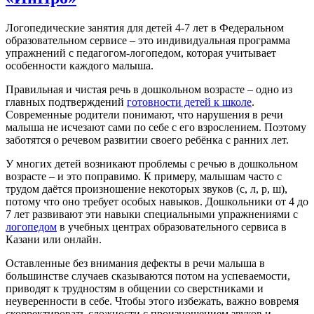
Логопедические занятия для детей 4-7 лет в Федеральном
образовательном сервисе – это индивидуальная программа
упражнений с педагогом-логопедом, которая учитывает
особенности каждого малыша.
Правильная и чистая речь в дошкольном возрасте – одно из
главных подтверждений
готовности детей к школе
.
Современные родители понимают, что нарушения в речи
малыша не исчезают сами по себе с его взрослением. Поэтому
заботятся о речевом развитии своего ребёнка с ранних лет.
У многих детей возникают проблемы с речью в дошкольном
возрасте – и это поправимо. К примеру, малышам часто с
трудом даётся произношение некоторых звуков (с, л, р, ш),
потому что оно требует особых навыков. Дошкольники от 4 до
7 лет развивают эти навыки специальными упражнениями с
логопедом
в учебных центрах образовательного сервиса в
Казани или онлайн.
Оставленные без внимания дефекты в речи малыша в
большинстве случаев сказываются потом на успеваемости,
приводят к трудностям в общении со сверстниками и
неуверенности в себе. Чтобы этого избежать, важно вовремя
скорректировать сложности с произношением звуков и