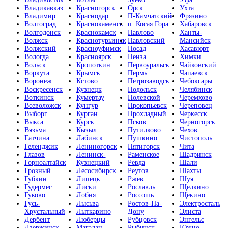
Владикавказ
Красногорск
Орск
Ухта
Владимир
Краснодар
П-Камчатский
Фрязино
Волгоград
Краснокаменск
п. Косая Гора
Хабаровск
Волгодонск
Краснокамск
Павлово
Ханты-
Волжск
Краснотурьинск
Павловский
Мансийск
Волжский
Красноуфимск
Посад
Хасавюрт
Вологда
Красноярск
Пенза
Химки
Вольск
Кропоткин
Первоуральск
Чайковский
Воркута
Крымск
Пермь
Чапаевск
Воронеж
Кстово
Петрозаводск
Чебоксары
Воскресенск
Кузнецк
Подольск
Челябинск
Воткинск
Кумертау
Полевской
Черемхово
Всеволожск
Кунгур
Прокопьевск
Череповец
Выборг
Курган
Прохладный
Черкесск
Выкса
Курск
Псков
Черногорск
Вязьма
Кызыл
Путилково
Чехов
Гатчина
Лабинск
Пушкино
Чистополь
Геленджик
Лениногорск
Пятигорск
Чита
Глазов
Ленинск-
Раменское
Шадринск
Горноалтайск
Кузнецкий
Ревда
Шали
Грозный
Лесосибирск
Реутов
Шахты
Губкин
Липецк
Ржев
Шуя
Гудермес
Лиски
Рославль
Щелкино
Гуково
Лобня
Россошь
Щёкино
Гусь-
Лысьва
Ростов-На-
Электросталь
Хрустальный
Лыткарино
Дону
Элиста
Дербент
Люберцы
Рубцовск
Энгельс
Дзержинск
Магадан
Рыбинск
Южно-