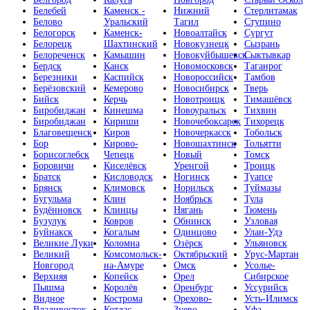
Белебей
Каменск -
Нижний
Стерлитамак
Белово
Уральский
Тагил
Ступино
Белогорск
Каменск-
Новоалтайск
Сургут
Белорецк
Шахтинский
Новокузнецк
Сызрань
Белореченск
Камышин
Новокуйбышевск
Сыктывкар
Бердск
Канск
Новомосковск
Таганрог
Березники
Каспийск
Новороссийск
Тамбов
Берёзовский
Кемерово
Новосибирск
Тверь
Бийск
Керчь
Новотроицк
Тимашёвск
Биробиджан
Кинешма
Новоуральск
Тихвин
Биробиджан
Кириши
Новочебоксарск
Тихорецк
Благовещенск
Киров
Новочеркасск
Тобольск
Бор
Кирово-
Новошахтинск
Тольятти
Борисоглебск
Чепецк
Новый
Томск
Боровичи
Киселёвск
Уренгой
Троицк
Братск
Кисловодск
Ногинск
Туапсе
Брянск
Климовск
Норильск
Туймазы
Бугульма
Клин
Ноябрьск
Тула
Будённовск
Клинцы
Нягань
Тюмень
Бузулук
Ковров
Обнинск
Узловая
Буйнакск
Когалым
Одинцово
Улан-Удэ
Великие Луки
Коломна
Озёрск
Ульяновск
Великий
Комсомольск-
Октябрьский
Урус-Мартан
Новгород
на-Амуре
Омск
Усолье-
Верхняя
Копейск
Орел
Сибирское
Пышма
Королёв
Оренбург
Уссурийск
Видное
Кострома
Орехово-
Усть-Илимск
Владивосток
Котлас
Зуево
Уфа