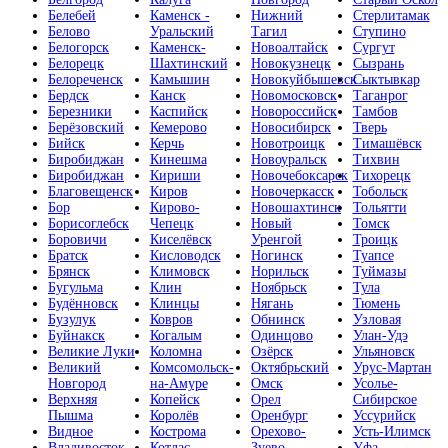
Белебей
Каменск -
Нижний
Стерлитамак
Белово
Уральский
Тагил
Ступино
Белогорск
Каменск-
Новоалтайск
Сургут
Белорецк
Шахтинский
Новокузнецк
Сызрань
Белореченск
Камышин
Новокуйбышевск
Сыктывкар
Бердск
Канск
Новомосковск
Таганрог
Березники
Каспийск
Новороссийск
Тамбов
Берёзовский
Кемерово
Новосибирск
Тверь
Бийск
Керчь
Новотроицк
Тимашёвск
Биробиджан
Кинешма
Новоуральск
Тихвин
Биробиджан
Кириши
Новочебоксарск
Тихорецк
Благовещенск
Киров
Новочеркасск
Тобольск
Бор
Кирово-
Новошахтинск
Тольятти
Борисоглебск
Чепецк
Новый
Томск
Боровичи
Киселёвск
Уренгой
Троицк
Братск
Кисловодск
Ногинск
Туапсе
Брянск
Климовск
Норильск
Туймазы
Бугульма
Клин
Ноябрьск
Тула
Будённовск
Клинцы
Нягань
Тюмень
Бузулук
Ковров
Обнинск
Узловая
Буйнакск
Когалым
Одинцово
Улан-Удэ
Великие Луки
Коломна
Озёрск
Ульяновск
Великий
Комсомольск-
Октябрьский
Урус-Мартан
Новгород
на-Амуре
Омск
Усолье-
Верхняя
Копейск
Орел
Сибирское
Пышма
Королёв
Оренбург
Уссурийск
Видное
Кострома
Орехово-
Усть-Илимск
Владивосток
Котлас
Зуево
Уфа