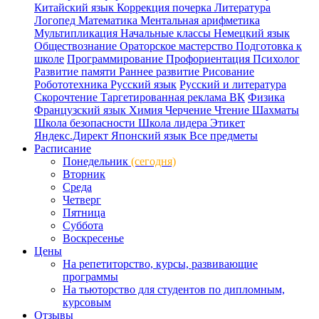
Китайский язык
Коррекция почерка
Литература
Логопед
Математика
Ментальная арифметика
Мультипликация
Начальные классы
Немецкий язык
Обществознание
Ораторское мастерство
Подготовка к
школе
Программирование
Профориентация
Психолог
Развитие памяти
Раннее развитие
Рисование
Робототехника
Русский язык
Русский и литература
Скорочтение
Таргетированная реклама ВК
Физика
Французский язык
Химия
Черчение
Чтение
Шахматы
Школа безопасности
Школа лидера
Этикет
Яндекс.Директ
Японский язык
Все предметы
Расписание
Понедельник
(сегодня)
Вторник
Среда
Четверг
Пятница
Суббота
Воскресенье
Цены
На репетиторство, курсы, развивающие
программы
На тьюторство для студентов по дипломным,
курсовым
Отзывы