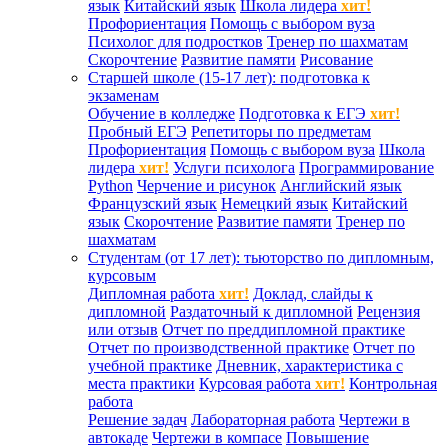
язык
Китайский язык
Школа лидера
хит!
Профориентация
Помощь с выбором вуза
Психолог для подростков
Тренер по шахматам
Скорочтение
Развитие памяти
Рисование
Старшей школе (15-17 лет): подготовка к
экзаменам
Обучение в колледже
Подготовка к ЕГЭ
хит!
Пробный ЕГЭ
Репетиторы по предметам
Профориентация
Помощь с выбором вуза
Школа
лидера
хит!
Услуги психолога
Программирование
Python
Черчение и рисунок
Английский язык
Французский язык
Немецкий язык
Китайский
язык
Скорочтение
Развитие памяти
Тренер по
шахматам
Студентам (от 17 лет): тьюторство по дипломным,
курсовым
Дипломная работа
хит!
Доклад, слайды к
дипломной
Раздаточный к дипломной
Рецензия
или отзыв
Отчет по преддипломной практике
Отчет по производственной практике
Отчет по
учебной практике
Дневник, характеристика с
места практики
Курсовая работа
хит!
Контрольная
работа
Решение задач
Лабораторная работа
Чертежи в
автокаде
Чертежи в компасе
Повышение