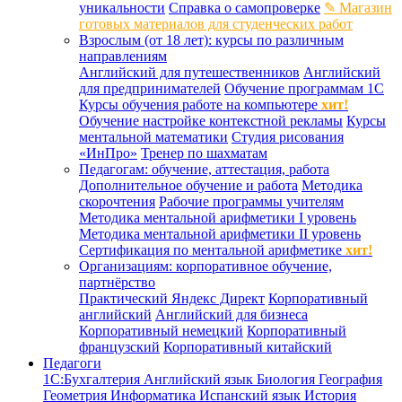
уникальности
Справка о самопроверке
✎ Магазин
готовых материалов для студенческих работ
Взрослым (от 18 лет): курсы по различным
направлениям
Английский для путешественников
Английский
для предпринимателей
Обучение программам 1С
Курсы обучения работе на компьютере
хит!
Обучение настройке контекстной рекламы
Курсы
ментальной математики
Студия рисования
«ИнПро»
Тренер по шахматам
Педагогам: обучение, аттестация, работа
Дополнительное обучение и работа
Методика
скорочтения
Рабочие программы учителям
Методика ментальной арифметики I уровень
Методика ментальной арифметики II уровень
Сертификация по ментальной арифметике
хит!
Организациям: корпоративное обучение,
партнёрство
Практический Яндекс Директ
Корпоративный
английский
Английский для бизнеса
Корпоративный немецкий
Корпоративный
французский
Корпоративный китайский
Педагоги
1С:Бухгалтерия
Английский язык
Биология
География
Геометрия
Информатика
Испанский язык
История