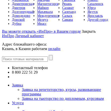
Димитровград
Магнитогорск
Рязань
Сахалинск
Дмитров
Майкоп
Салават
Юрга
Долгопрудный
Махачкала
Салехард
Якутск
Домодедово
Междуреченск
Сальск
Ярославль
Донской
Мелеуз
Самара
Другой город
Дубна
Миасс
Вы можете открыть «ИнПро» в Вашем городе
Закрыть
ИнПро
Личный кабинет
Адрес ближайшего офиса:
Казань, в Казани работаем
онлайн
Контактный телефон
8 800 222 51 29
Все контакты
Заявка
Заявка на репетиторство, курсы, развивающие
программы
Заявка на тьюторство по дипломным, курсовым
Услуги