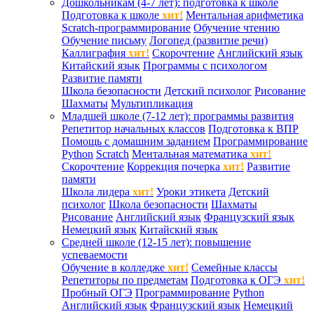
Дошкольникам (4-7 лет): подготовка к школе
Подготовка к школе
хит!
Ментальная арифметика
Scratch-программирование
Обучение чтению
Обучение письму
Логопед (развитие речи)
Каллиграфия
хит!
Скорочтение
Английский язык
Китайский язык
Программы с психологом
Развитие памяти
Школа безопасности
Детский психолог
Рисование
Шахматы
Мультипликация
Младшей школе (7-12 лет): программы развития
Репетитор начальных классов
Подготовка к ВПР
Помощь с домашним заданием
Программирование
Python
Scratch
Ментальная математика
хит!
Скорочтение
Коррекция почерка
хит!
Развитие
памяти
Школа лидера
хит!
Уроки этикета
Детский
психолог
Школа безопасности
Шахматы
Рисование
Английский язык
Французский язык
Немецкий язык
Китайский язык
Средней школе (12-15 лет): повышение
успеваемости
Обучение в колледже
хит!
Семейные классы
Репетиторы по предметам
Подготовка к ОГЭ
хит!
Пробный ОГЭ
Программирование
Python
Английский язык
Французский язык
Немецкий