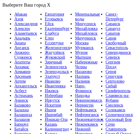
Выберите Ваш город
X
Абакан
Евпатория
Минеральные
Санкт-
Азов
Егорьевск
воды
Петербург
Александров
Ейск
Минусинск
Саранск
Алексин
Екатеринбург
Михайловка
Сарапул
Альметьевск
Елабуга
Михайловск
Саратов
Анадырь
Елец
Мичуринск
Саров
Анапа
Ессентуки
Москва
Свободный
Ангарск
Железногорск
Мурманск
Севастополь
Анжеро-
Жигулёвск
Муром
Северодвинск
Судженск
Жуковский
Мытищи
Северск
Апатиты
Заречный
Набережные
Сергиев
Арзамас
Зеленогорск
Челны
Посад
Армавир
Зеленодольск
Назарово
Серов
Арсеньев
Златоуст
Назрань
Серпухов
Артем
Иваново
Нальчик
Сертолово
Архангельск
Ивантеевка
Наро-
Сибай
Асбест
Ижевск
Фоминск
Симферополь
Астрахань
Избербаш
Находка
Славянск-на-
Ачинск
Иркутск
Невинномысск
Кубани
Балаково
Искитим
Нерюнгри
Смоленск
Балахна
Ишим
Нефтекамск
Соликамск
Балашиха
Ишимбай
Нефтеюганск
Солнечногорск
Балашов
Йошкар-Ола
Нижневартовск
Сосновый Бор
Барнаул
Казань
Нижнекамск
Сочи
Батайск
Калининград
Нижний
Ставрополь
Белгород
Калуга
Новгород
Старый Оскол