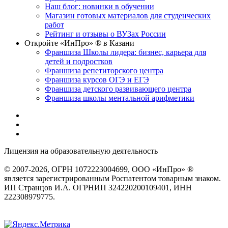
Наш блог: новинки в обучении
Магазин готовых материалов для студенческих
работ
Рейтинг и отзывы о ВУЗах России
Откройте «ИнПро» ® в Казани
Франшиза Школы лидера: бизнес, карьера для
детей и подростков
Франшиза репетиторского центра
Франшиза курсов ОГЭ и ЕГЭ
Франшиза детского развивающего центра
Франшиза школы ментальной арифметики
Лицензия на образовательную деятельность
серия 22Л01 №
0002491
© 2007-2026, ОГРН 1072223004699, ООО «ИнПро» ®
является зарегистрированным Роспатентом товарным знаком.
ИП Странцов И.А. ОГРНИП 324220200109401, ИНН
222308979775.
Разработка сайтов
веб-студия «Rouks»