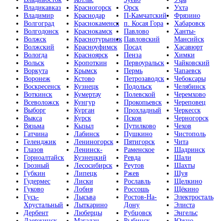
Владикавказ
Красногорск
Орск
Ухта
Владимир
Краснодар
П-Камчатский
Фрязино
Волгоград
Краснокаменск
п. Косая Гора
Хабаровск
Волгодонск
Краснокамск
Павлово
Ханты-
Волжск
Краснотурьинск
Павловский
Мансийск
Волжский
Красноуфимск
Посад
Хасавюрт
Вологда
Красноярск
Пенза
Химки
Вольск
Кропоткин
Первоуральск
Чайковский
Воркута
Крымск
Пермь
Чапаевск
Воронеж
Кстово
Петрозаводск
Чебоксары
Воскресенск
Кузнецк
Подольск
Челябинск
Воткинск
Кумертау
Полевской
Черемхово
Всеволожск
Кунгур
Прокопьевск
Череповец
Выборг
Курган
Прохладный
Черкесск
Выкса
Курск
Псков
Черногорск
Вязьма
Кызыл
Путилково
Чехов
Гатчина
Лабинск
Пушкино
Чистополь
Геленджик
Лениногорск
Пятигорск
Чита
Глазов
Ленинск-
Раменское
Шадринск
Горноалтайск
Кузнецкий
Ревда
Шали
Грозный
Лесосибирск
Реутов
Шахты
Губкин
Липецк
Ржев
Шуя
Гудермес
Лиски
Рославль
Щелкино
Гуково
Лобня
Россошь
Щёкино
Гусь-
Лысьва
Ростов-На-
Электросталь
Хрустальный
Лыткарино
Дону
Элиста
Дербент
Люберцы
Рубцовск
Энгельс
Дзержинск
Магадан
Рыбинск
Южно-