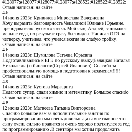
#128077;#128077;#128077;#128077;#128522;#128522;#128522;
Отзыв написан:
на сайте
4.6
14 июня 2023г.
Кривилева Мирослава Валериевна
Хочу выразить благодарность Чекалиной Юлиане Юрьевне,
преподавателю русского языка. Мой сын, Андрей, занимался
меньше года, но результат сразу был виден. Написал ОГЭ на
четверку, учитывая, что учился всегда на слабую тройку.
Отзыв написан:
на сайте
4.6
14 июня 2023г.
Шумилова Татьяна Юрьевпа
Подготавливались к ЕГЭ по русскому языку(Балацкая Наталья
Николаевна) и биологии(Сергей Иванович). Спасибо за
профессиональную помощь в подготовки к экзаменам!!!!!
Отзыв написан:
на сайте
4.9
14 июня 2023г.
Кустова Маргарита
Педагоги супер, сдали химию и математику. Большое спасибо
Отзыв написан:
на сайте
4.8
12 июня 2023г.
Матвеева Татьяна Викторовна
Спасибо большое вам за дополнительные занятия по
программированию мы очень довольны ,а самое главное что
сыну очень сильно нравится и очень хорошо подтянулся за год
по программированию .В сентябре мы хотим продолжить