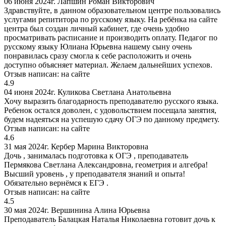
06 июня 2024г.
Лапшин Роман Викторович
Здравствуйте, в данном образовательном центре пользовались
услугами репититора по русскому языку. На ребёнка на сайте
центра был создан личный кабинет, где очень удобно
просматривать расписание и производить оплату. Педагог по
русскому языку Юлиана Юрьевна нашему сыну очень
понравилась сразу смогла к себе расположить и очень
доступно объясняет материал. Желаем дальнейших успехов.
Отзыв написан:
на сайте
4.9
04 июня 2024г.
Куликова Светлана Анатольевна
Хочу выразить благодарность преподавателю русского языка.
Ребенок остался доволен, с удовольствием посещала занятия,
будем надеяться на успешую сдачу ОГЭ по данному предмету.
Отзыв написан:
на сайте
4.6
31 мая 2024г.
Кербер Марина Викторовна
Дочь , занималась подготовка к ОГЭ , преподаватель
Пермякова Светлана Александровна, геометрия и алгебра!
Высший уровень , у преподавателя знаний и опыта!
Обязательно вернёмся к ЕГЭ .
Отзыв написан:
на сайте
4.5
30 мая 2024г.
Вершинина Алина Юрьевна
Преподаватель Балацкая Наталья Николаевна готовит дочь к