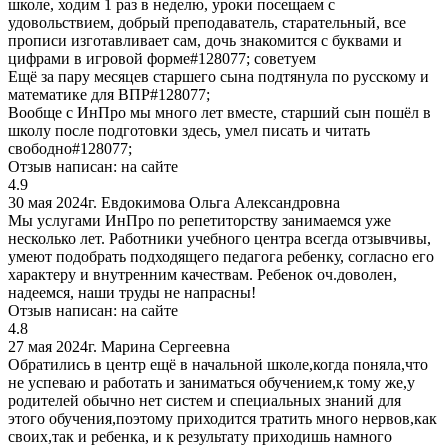
школе, ходим 1 раз в неделю, уроки посещаем с
удовольствием, добрый преподаватель, старательный, все
прописи изготавливает сам, дочь знакомится с буквами и
цифрами в игровой форме#128077; советуем
Ещё за пару месяцев старшего сына подтянула по русскому и
математике для ВПР#128077;
Вообще с ИнПро мы много лет вместе, старший сын пошёл в
школу после подготовки здесь, умел писать и читать
свободно#128077;
Отзыв написан:
на сайте
4.9
30 мая 2024г.
Евдокимова Ольга Александровна
Мы услугами ИнПро по репетиторству занимаемся уже
несколько лет. Работники учебного центра всегда отзывчивы,
умеют подобрать подходящего педагога ребенку, согласно его
характеру и внутренним качествам. Ребенок оч.доволен,
надеемся, наши труды не напрасны!
Отзыв написан:
на сайте
4.8
27 мая 2024г.
Марина Сергеевна
Обратились в центр ещё в начальной школе,когда поняла,что
не успеваю и работать и заниматься обучением,к тому же,у
родителей обычно нет систем и специальных знаний для
этого обучения,поэтому приходится тратить много нервов,как
своих,так и ребенка, и к результату приходишь намного