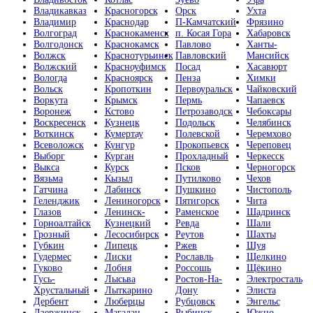
Владикавказ
Красногорск
Орск
Ухта
Владимир
Краснодар
П-Камчатский
Фрязино
Волгоград
Краснокаменск
п. Косая Гора
Хабаровск
Волгодонск
Краснокамск
Павлово
Ханты-
Волжск
Краснотурьинск
Павловский
Мансийск
Волжский
Красноуфимск
Посад
Хасавюрт
Вологда
Красноярск
Пенза
Химки
Вольск
Кропоткин
Первоуральск
Чайковский
Воркута
Крымск
Пермь
Чапаевск
Воронеж
Кстово
Петрозаводск
Чебоксары
Воскресенск
Кузнецк
Подольск
Челябинск
Воткинск
Кумертау
Полевской
Черемхово
Всеволожск
Кунгур
Прокопьевск
Череповец
Выборг
Курган
Прохладный
Черкесск
Выкса
Курск
Псков
Черногорск
Вязьма
Кызыл
Путилково
Чехов
Гатчина
Лабинск
Пушкино
Чистополь
Геленджик
Лениногорск
Пятигорск
Чита
Глазов
Ленинск-
Раменское
Шадринск
Горноалтайск
Кузнецкий
Ревда
Шали
Грозный
Лесосибирск
Реутов
Шахты
Губкин
Липецк
Ржев
Шуя
Гудермес
Лиски
Рославль
Щелкино
Гуково
Лобня
Россошь
Щёкино
Гусь-
Лысьва
Ростов-На-
Электросталь
Хрустальный
Лыткарино
Дону
Элиста
Дербент
Люберцы
Рубцовск
Энгельс
Дзержинск
Магадан
Рыбинск
Южно-