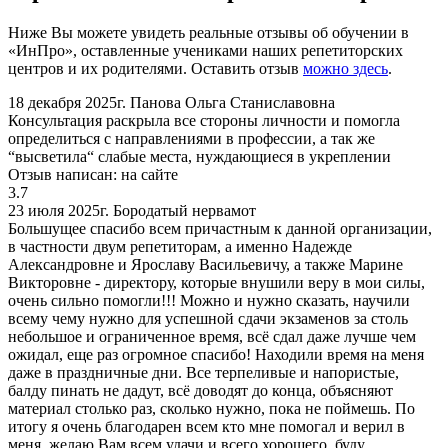
Ниже Вы можете увидеть реальные отзывы об обучении в
«ИнПро», оставленные учениками наших репетиторских
центров и их родителями. Оставить отзыв
можно здесь
.
18 декабря 2025г.
Панова Ольга Станиславовна
Консультация раскрыла все стороны личности и помогла
определиться с направлениями в профессии, а так же
“высветила“ слабые места, нуждающиеся в укреплении
Отзыв написан:
на сайте
3.7
23 июля 2025г.
Бородатый нервамот
Большущее спасибо всем причастным к данной организации,
в частности двум репетиторам, а именно Надежде
Александровне и Ярославу Васильевичу, а также Марине
Викторовне - директору, которые внушили веру в мои силы,
очень сильно помогли!!! Можно и нужно сказать, научили
всему чему нужно для успешной сдачи экзаменов за столь
небольшое и ограниченное время, всё сдал даже лучше чем
ожидал, еще раз огромное спасибо! Находили время на меня
даже в праздничные дни. Все терпеливые и напористые,
балду пинать не дадут, всё доводят до конца, объясняют
материал столько раз, сколько нужно, пока не поймешь. По
итогу я очень благодарен всем кто мне помогал и верил в
меня, желаю Вам всем удачи и всего хорошего, буду