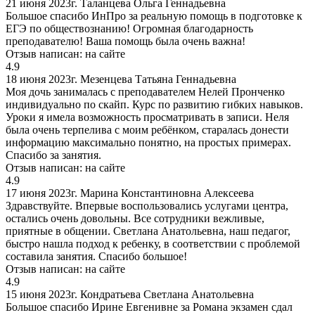
21 июня 2023г.
Таланцева Ольга Геннадьевна
Большое спасибо ИнПро за реальную помощь в подготовке к
ЕГЭ по обществознанию! Огромная благодарность
преподавателю! Ваша помощь была очень важна!
Отзыв написан:
на сайте
4.9
18 июня 2023г.
Мезенцева Татьяна Геннадьевна
Моя дочь занималась с преподавателем Нелей Пронченко
индивидуально по скайп. Курс по развитию гибких навыков.
Уроки я имела возможность просматривать в записи. Неля
была очень терпелива с моим ребёнком, старалась донести
информацию максимально понятно, на простых примерах.
Спасибо за занятия.
Отзыв написан:
на сайте
4.9
17 июня 2023г.
Марина Константиновна Алексеева
Здравствуйте. Впервые воспользовались услугами центра,
остались очень довольны. Все сотрудники вежливые,
приятные в общении. Светлана Анатольевна, наш педагог,
быстро нашла подход к ребенку, в соответствии с проблемой
составила занятия. Спасибо большое!
Отзыв написан:
на сайте
4.9
15 июня 2023г.
Кондратьева Светлана Анатольевна
Большое спасибо Ирине Евгенивне за Романа экзамен сдал