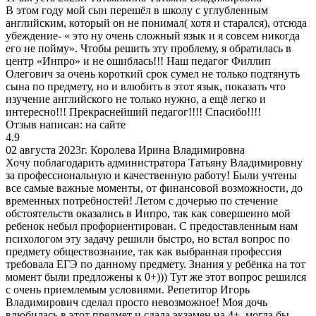
В этом году мой сын перешёл в школу с углубленным
английским, который он не понимал( хотя и старался), отсюда
убеждение- « это ну очень сложный язык и я совсем никогда
его не пойму». Чтобы решить эту проблему, я обратилась в
центр «Инпро» и не ошиблась!!! Наш педагог Филлип
Олегович за очень короткий срок сумел не только подтянуть
сына по предмету, но и влюбить в этот язык, показать что
изучение английского не только нужно, а ещё легко и
интересно!!! Прекраснейший педагог!!!! Спасибо!!!!
Отзыв написан:
на сайте
4.9
02 августа 2023г.
Королева Ирина Владимировна
Хочу поблагодарить администратора Татьяну Владимировну
за профессиональную и качественную работу! Были учтены
все самые важные моменты, от финансовой возможности, до
временных потребностей! Летом с дочерью по стечение
обстоятельств оказались в Инпро, так как совершенно мой
ребенок небыл профориентирован. С предоставленным нам
психологом эту задачу решили быстро, но встал вопрос по
предмету обществознание, так как выбранная профессия
требовала ЕГЭ по данному предмету. Знания у ребёнка на тот
момент были предложены к 0+))) Тут же этот вопрос решился
с очень приемлемым условиями. Репетитор Игорь
Владимирович сделал просто невозможное! Моя дочь
влюбилась в этот предмет и сдала экзамен на 4+, могла бы