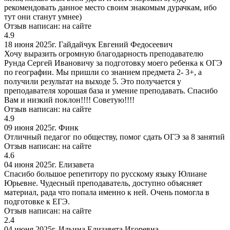
рекомендовать данное место своим знакомым дурачкам, ибо
тут они станут умнее)
Отзыв написан:
на сайте
4.9
18 июня 2025г.
Гайдайчук Евгений Федосеевич
Хочу выразить огромную благодарность преподавателю
Рунда Сергей Ивановичу за подготовку моего ребенка к ОГЭ
по географии. Мы пришли со знанием предмета 2- 3+, а
получили результат на выходе 5. Это получается у
преподавателя хорошая база и умение преподавать. Спасибо
Вам и низкий поклон!!!! Советую!!!!
Отзыв написан:
на сайте
4.9
09 июня 2025г.
Финк
Отличный педагог по обществу, помог сдать ОГЭ за 8 занятий
Отзыв написан:
на сайте
4.6
04 июня 2025г.
Елизавета
Спасибо большое репетитору по русскому языку Юлиане
Юрьевне. Чудесный преподаватель, доступно объясняет
материал, рада что попала именно к ней. Очень помогла в
подготовке к ЕГЭ.
Отзыв написан:
на сайте
2.4
04 июня 2025г.
Ильина Елизавета Игоревна