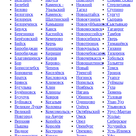
Белебей
Каменск -
Нижний
Стерлитамак
Белово
Уральский
Тагил
Ступино
Белогорск
Каменск-
Новоалтайск
Сургут
Белорецк
Шахтинский
Новокузнецк
Сызрань
Белореченск
Камышин
Новокуйбышевск
Сыктывкар
Бердск
Канск
Новомосковск
Таганрог
Березники
Каспийск
Новороссийск
Тамбов
Берёзовский
Кемерово
Новосибирск
Тверь
Бийск
Керчь
Новотроицк
Тимашёвск
Биробиджан
Кинешма
Новоуральск
Тихвин
Биробиджан
Кириши
Новочебоксарск
Тихорецк
Благовещенск
Киров
Новочеркасск
Тобольск
Бор
Кирово-
Новошахтинск
Тольятти
Борисоглебск
Чепецк
Новый
Томск
Боровичи
Киселёвск
Уренгой
Троицк
Братск
Кисловодск
Ногинск
Туапсе
Брянск
Климовск
Норильск
Туймазы
Бугульма
Клин
Ноябрьск
Тула
Будённовск
Клинцы
Нягань
Тюмень
Бузулук
Ковров
Обнинск
Узловая
Буйнакск
Когалым
Одинцово
Улан-Удэ
Великие Луки
Коломна
Озёрск
Ульяновск
Великий
Комсомольск-
Октябрьский
Урус-Мартан
Новгород
на-Амуре
Омск
Усолье-
Верхняя
Копейск
Орел
Сибирское
Пышма
Королёв
Оренбург
Уссурийск
Видное
Кострома
Орехово-
Усть-Илимск
Владивосток
Котлас
Зуево
Уфа