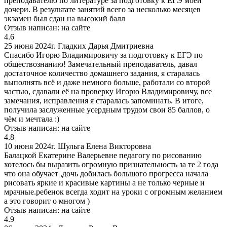
преподавателю по литературе за подготовку к ЕГЭ моей
дочери. В результате занятий всего за несколько месяцев
экзамен был сдан на высокий балл
Отзыв написан:
на сайте
4.6
25 июня 2024г.
Гладких Дарья Дмитриевна
Спасибо Игорю Владимировичу за подготовку к ЕГЭ по
обществознанию! Замечательный преподаватель, давал
достаточное количество домашнего задания, я старалась
выполнять всё и даже немного больше, работали со второй
частью, сдавали её на проверку Игорю Владимировичу, все
замечания, исправления я старалась запоминать. В итоге,
получила заслуженные усердным трудом свои 85 баллов, о
чём и мечтала :)
Отзыв написан:
на сайте
4.8
10 июня 2024г.
Шульга Елена Викторовна
Балацкой Екатерине Валерьевне педагогу по рисованию
хотелось бы выразить огромную признательность за те 2 года
что она обучает ,дочь добилась большого прогресса начала
рисовать яркие и красивые картины а не только черные и
мрачные.ребенок всегда ходит на уроки с огромным желанием
а это говорит о многом )
Отзыв написан:
на сайте
4.9