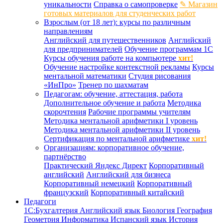
уникальности
Справка о самопроверке
✎ Магазин
готовых материалов для студенческих работ
Взрослым (от 18 лет): курсы по различным
направлениям
Английский для путешественников
Английский
для предпринимателей
Обучение программам 1С
Курсы обучения работе на компьютере
хит!
Обучение настройке контекстной рекламы
Курсы
ментальной математики
Студия рисования
«ИнПро»
Тренер по шахматам
Педагогам: обучение, аттестация, работа
Дополнительное обучение и работа
Методика
скорочтения
Рабочие программы учителям
Методика ментальной арифметики I уровень
Методика ментальной арифметики II уровень
Сертификация по ментальной арифметике
хит!
Организациям: корпоративное обучение,
партнёрство
Практический Яндекс Директ
Корпоративный
английский
Английский для бизнеса
Корпоративный немецкий
Корпоративный
французский
Корпоративный китайский
Педагоги
1С:Бухгалтерия
Английский язык
Биология
География
Геометрия
Информатика
Испанский язык
История