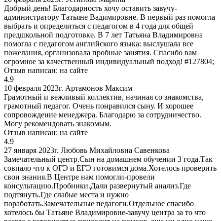
Добрый день! Благодарность хочу оставить завучу-
администратору Татьяне Вадимировне. В первый раз помогла
выбрать и определиться с педагогом в 4 года для общей
предшкольной подготовке. В 7 лет Татьяна Владимировна
помогла с педагогом английского языка: выслушала все
пожелания, организовала пробные занятия. Спасибо вам
огромное за качественный индивидуальный подход! #127804;
Отзыв написан:
на сайте
4.9
10 февраля 2023г.
Артамонов Максим
Грамотный и вежливый коллектив, начиная со знакомства,
грамотный педагог. Очень понравился сыну. И хорошее
сопровождение менеджера. Благодарю за сотрудничество.
Могу рекомендовать знакомым.
Отзыв написан:
на сайте
4.9
27 января 2023г.
Любовь Михайловна Савенкова
Замечательный центр.Сын на домашнем обучении 3 года.Так
совпало что к ОГЭ и ЕГЭ готовимся дома.Хотелось проверить
свои знания.В Центре нам помогли-провели
консультацию.Пробники.Дали развернутый анализ.Где
подтянуть.Где слабые места и нужно
поработать.Замечательные педагоги.Отдельное спасибо
хотелось бы Татьяне Владимировне-завучу центра за то что