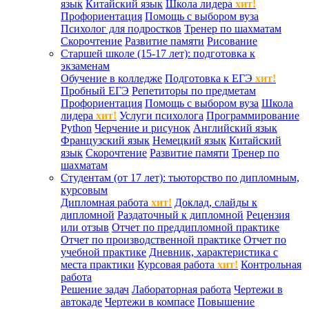
язык
Китайский язык
Школа лидера
хит!
Профориентация
Помощь с выбором вуза
Психолог для подростков
Тренер по шахматам
Скорочтение
Развитие памяти
Рисование
Старшей школе (15-17 лет): подготовка к
экзаменам
Обучение в колледже
Подготовка к ЕГЭ
хит!
Пробный ЕГЭ
Репетиторы по предметам
Профориентация
Помощь с выбором вуза
Школа
лидера
хит!
Услуги психолога
Программирование
Python
Черчение и рисунок
Английский язык
Французский язык
Немецкий язык
Китайский
язык
Скорочтение
Развитие памяти
Тренер по
шахматам
Студентам (от 17 лет): тьюторство по дипломным,
курсовым
Дипломная работа
хит!
Доклад, слайды к
дипломной
Раздаточный к дипломной
Рецензия
или отзыв
Отчет по преддипломной практике
Отчет по производственной практике
Отчет по
учебной практике
Дневник, характеристика с
места практики
Курсовая работа
хит!
Контрольная
работа
Решение задач
Лабораторная работа
Чертежи в
автокаде
Чертежи в компасе
Повышение