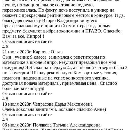
лучше, но эмоциональное состояние подвело,
переволновалась. По факту, дочь поступила в универ на
бюджет с прекрасным рейтинговым местом в конкурсе. И да,
благодаря педагогу Игорю Владимировичу, его
профессианализму и привитый им интерес к данному
предмету, факультет выбран экономика и ПРАВО. Спасибо,
Вам, за всё, Инпро!!!
Отзыв написан:
на сайте
4.6
21 июля 2023г.
Карпова Ольга
Сын , ученик 9 класса, занимался с репетитором по
математике в школе Инпро. Результат превзошел все мои
ожидания,ОГЭ сдал на твердую 4 , а в первой четверти была 2
по геометрии! Школу рекомендую. Комфортные условия,
педагоги, нацеленные на успех конкретного ученика,
доступная подача материала , приемлемая цена . Спасибо
большое за ваш труд!
Отзыв написан:
на сайте
4.8
13 июля 2023г.
Чепрасова Дарья Максимовна
Очень довольна занятиями. Большое спасибо Анне)
Отзыв написан:
на сайте
4.5
06 июля 2023г.
Полякова Татьяна Александровна