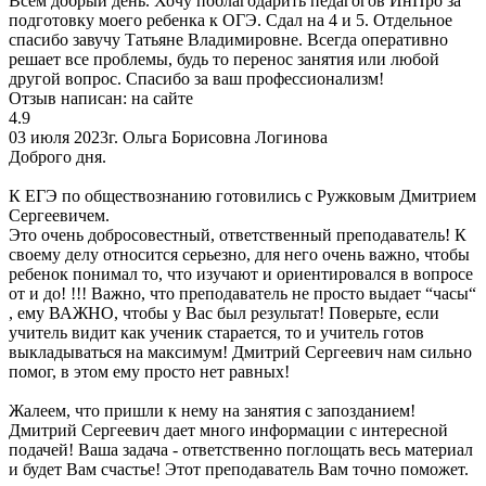
Всем добрый день. Хочу поблагодарить педагогов ИнПро за
подготовку моего ребенка к ОГЭ. Сдал на 4 и 5. Отдельное
спасибо завучу Татьяне Владимировне. Всегда оперативно
решает все проблемы, будь то перенос занятия или любой
другой вопрос. Спасибо за ваш профессионализм!
Отзыв написан:
на сайте
4.9
03 июля 2023г.
Ольга Борисовна Логинова
Доброго дня.
К ЕГЭ по обществознанию готовились с Ружковым Дмитрием
Сергеевичем.
Это очень добросовестный, ответственный преподаватель! К
своему делу относится серьезно, для него очень важно, чтобы
ребенок понимал то, что изучают и ориентировался в вопросе
от и до! !!! Важно, что преподаватель не просто выдает “часы“
, ему ВАЖНО, чтобы у Вас был результат! Поверьте, если
учитель видит как ученик старается, то и учитель готов
выкладываться на максимум! Дмитрий Сергеевич нам сильно
помог, в этом ему просто нет равных!
Жалеем, что пришли к нему на занятия с запозданием!
Дмитрий Сергеевич дает много информации с интересной
подачей! Ваша задача - ответственно поглощать весь материал
и будет Вам счастье! Этот преподаватель Вам точно поможет.