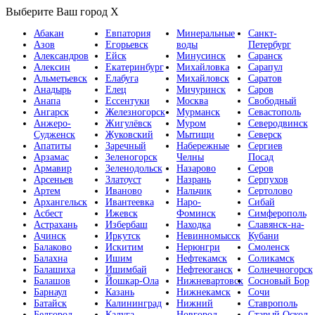
Выберите Ваш город
X
Абакан
Евпатория
Минеральные
Санкт-
Азов
Егорьевск
воды
Петербург
Александров
Ейск
Минусинск
Саранск
Алексин
Екатеринбург
Михайловка
Сарапул
Альметьевск
Елабуга
Михайловск
Саратов
Анадырь
Елец
Мичуринск
Саров
Анапа
Ессентуки
Москва
Свободный
Ангарск
Железногорск
Мурманск
Севастополь
Анжеро-
Жигулёвск
Муром
Северодвинск
Судженск
Жуковский
Мытищи
Северск
Апатиты
Заречный
Набережные
Сергиев
Арзамас
Зеленогорск
Челны
Посад
Армавир
Зеленодольск
Назарово
Серов
Арсеньев
Златоуст
Назрань
Серпухов
Артем
Иваново
Нальчик
Сертолово
Архангельск
Ивантеевка
Наро-
Сибай
Асбест
Ижевск
Фоминск
Симферополь
Астрахань
Избербаш
Находка
Славянск-на-
Ачинск
Иркутск
Невинномысск
Кубани
Балаково
Искитим
Нерюнгри
Смоленск
Балахна
Ишим
Нефтекамск
Соликамск
Балашиха
Ишимбай
Нефтеюганск
Солнечногорск
Балашов
Йошкар-Ола
Нижневартовск
Сосновый Бор
Барнаул
Казань
Нижнекамск
Сочи
Батайск
Калининград
Нижний
Ставрополь
Белгород
Калуга
Новгород
Старый Оскол