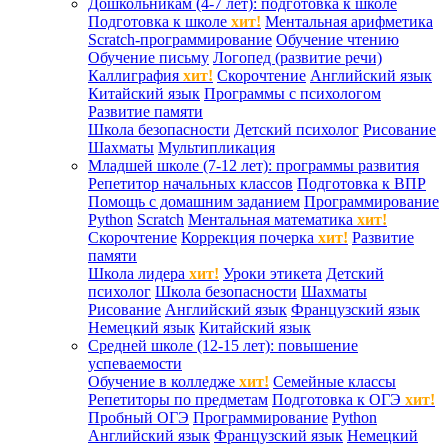
Дошкольникам (4-7 лет): подготовка к школе
Подготовка к школе
хит!
Ментальная арифметика
Scratch-программирование
Обучение чтению
Обучение письму
Логопед (развитие речи)
Каллиграфия
хит!
Скорочтение
Английский язык
Китайский язык
Программы с психологом
Развитие памяти
Школа безопасности
Детский психолог
Рисование
Шахматы
Мультипликация
Младшей школе (7-12 лет): программы развития
Репетитор начальных классов
Подготовка к ВПР
Помощь с домашним заданием
Программирование
Python
Scratch
Ментальная математика
хит!
Скорочтение
Коррекция почерка
хит!
Развитие
памяти
Школа лидера
хит!
Уроки этикета
Детский
психолог
Школа безопасности
Шахматы
Рисование
Английский язык
Французский язык
Немецкий язык
Китайский язык
Средней школе (12-15 лет): повышение
успеваемости
Обучение в колледже
хит!
Семейные классы
Репетиторы по предметам
Подготовка к ОГЭ
хит!
Пробный ОГЭ
Программирование
Python
Английский язык
Французский язык
Немецкий