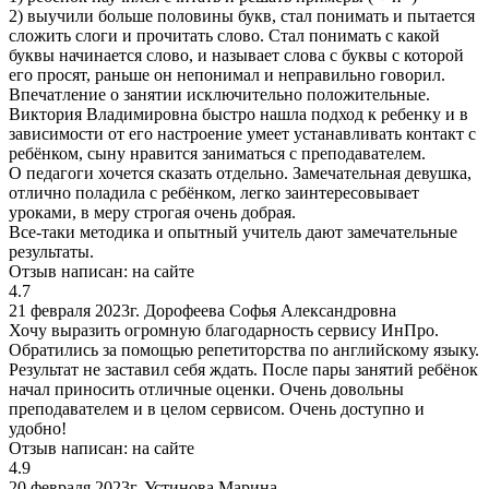
2) выучили больше половины букв, стал понимать и пытается
сложить слоги и прочитать слово. Стал понимать с какой
буквы начинается слово, и называет слова с буквы с которой
его просят, раньше он непонимал и неправильно говорил.
Впечатление о занятии исключительно положительные.
Виктория Владимировна быстро нашла подход к ребенку и в
зависимости от его настроение умеет устанавливать контакт с
ребёнком, сыну нравится заниматься с преподавателем.
О педагоги хочется сказать отдельно. Замечательная девушка,
отлично поладила с ребёнком, легко заинтересовывает
уроками, в меру строгая очень добрая.
Все-таки методика и опытный учитель дают замечательные
результаты.
Отзыв написан:
на сайте
4.7
21 февраля 2023г.
Дорофеева Софья Александровна
Хочу выразить огромную благодарность сервису ИнПро.
Обратились за помощью репетиторства по английскому языку.
Результат не заставил себя ждать. После пары занятий ребёнок
начал приносить отличные оценки. Очень довольны
преподавателем и в целом сервисом. Очень доступно и
удобно!
Отзыв написан:
на сайте
4.9
20 февраля 2023г.
Устинова Марина