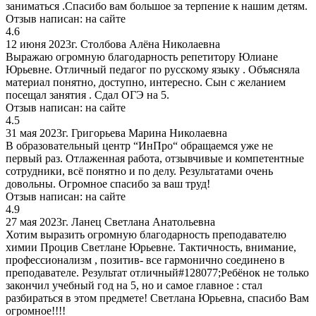
заниматься .Спасибо вам большое за терпение к нашим детям.
Отзыв написан:
на сайте
4.6
12 июня 2023г.
Столбова Алёна Николаевна
Выражаю огромную благодарность репетитору Юлиане
Юрьевне. Отличный педагог по русскому языку . Объясняла
материал понятно, доступно, интересно. Сын с желанием
посещал занятия . Сдал ОГЭ на 5.
Отзыв написан:
на сайте
4.5
31 мая 2023г.
Григорьева Марина Николаевна
В образовательный центр “ИнПро“ обращаемся уже не
первый раз. Отлаженная работа, отзывчивые и компетентные
сотрудники, всё понятно и по делу. Результатами очень
довольны. Огромное спасибо за ваш труд!
Отзыв написан:
на сайте
4.9
27 мая 2023г.
Ланец Светлана Анатольевна
Хотим выразить огромную благодарность преподавателю
химии Процив Светлане Юрьевне. Тактичность, внимание,
профессионализм , позитив- все гармонично соединено в
преподавателе. Результат отличный#128077;Ребёнок не только
закончил учебный год на 5, но и самое главное : стал
разбираться в этом предмете! Светлана Юрьевна, спасибо Вам
огромное!!!!