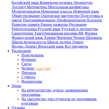
Китайский язык
Коррекция почерка
Литература
Логопед
Математика
Ментальная арифметика
Мультипликация
Начальные классы
Немецкий язык
Обществознание
Ораторское мастерство
Подготовка к
школе
Программирование
Профориентация
Психолог
Развитие памяти
Раннее развитие
Рисование
Робототехника
Русский язык
Русский и литература
Скорочтение
Таргетированная реклама ВК
Физика
Французский язык
Химия
Черчение
Чтение
Шахматы
Школа безопасности
Школа лидера
Этикет
Яндекс.Директ
Японский язык
Все предметы
Расписание
Понедельник
Вторник
Среда
Четверг
(сегодня)
Пятница
Суббота
Воскресенье
Цены
На репетиторство, курсы, развивающие
программы
На тьюторство для студентов по дипломным,
курсовым
Отзывы