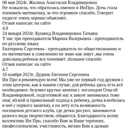
08 мая 2024г.
Жилина Анастасия Владимировна
Не пожалела, что обратилась именно в ИнПро. Дочь стала
понимать математику, за что огромное спасибо. Говорит
педагог очень хорошо объясняет.
Отзыв написан:
на сайте
4.9
24 января 2024г.
Кушвид Владимировна Татьяна
У нас три преподавателя Марина Валерьевна - преподаватель
по русскому языку
Екатерина Сергеевна - преподаватель по обществознанию и
по математике к сожелению не знаю как зовут ,мы очень
довольны,ребенок все понимает ,большое спасибо
Отзыв написан:
на сайте
4.7
16 ноября 2023г.
Дудник Евгения Сергеевна
Ин Про я рекомендую всем! Мы уже не первый год дружим с
этим центром, как в нашем случае, для ребенка здесь есть всё
необходимое: безумно крутые занятия с логопедом Ольгой
Владимировной, подготовкой нас к школе занималась тоже
она( лёгкий и правильный подход к ребенку, дочка влюбилась
в неё с первого занятия), а по лету есть возможность
посещения детского клуба, где детки рисуют, занимаются
разного вида творчеством, общаются. Благодарность всему
коллективу Ин Про, спасибо Вам за Ваше терпение,
профессионализм, участливость, желаю Вам и дальше