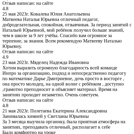
Отзыв написан:
на сайте
4.8
25 мая 2023г.
Ковалева Юлия Анатольевна
Матвеева Наталья Юрьевна отличный педагог,
доброделательная, спокойная, отзывчивая. За период занятий с
Натальей Юрьевной, мой ребёнок получил больше знаний,
чем в школе за 9 лет учёбы. Спасибо вам огромное за
терпение, за знания. Всем рекомендую Матвееву Наталью
Юрьевну.
Отзыв написан:
на сайте
4.9
23 мая 2023г.
Мяделец Надежда Ивановна
Хотим выразить огромную благодарность всей команде
Инпро за организацию, подход и непосредственно педагогу
по математике Дарье Дмитриевне, дочь просто в восторге ,
она просто молодец, на одной волне с ребёнком , доступно
,грамотно преподносит и объясняет материал. Время на
занятиях проходит незаметно. Очень советуем.
Отзыв написан:
на сайте
4.8
21 мая 2023г.
Полетаева Екатерина Александровна
Занималась химией у Светланы Юрьевны
За 3 месяца выучила органику, была приятная атмосфера на
занятиях, преподавать отличный, располагает к себе
Было комфортно на уроке