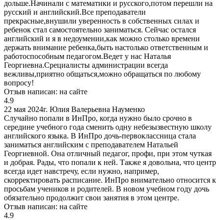
дольше.Начинали с математики и русского,потом перешли на
русский и английский.Все преподаватели
прекрасные,внушили уверенность в собственных силах и
ребенок стал самостоятельно заниматься. Сейчас остался
английский и я в недоумении,как можно столько времени
держать внимание ребенка,быть настолько ответственным и
работоспособным педагогом.Ведет у нас Наталья
Георгиевна.Срециалисты администрации всегда
вежливы,приятно общаться,можно обращаться по любому
вопросу!
Отзыв написан:
на сайте
4.9
22 мая 2024г.
Юлия Валерьевна Науменко
Случайно попали в ИнПро, когда нужно было срочно в
середине учебного года сменить одну небезызвестную школу
английского языка. В ИнПро дочь-первоклассница стала
заниматься английским с преподавателем Натальей
Георгиевной. Она отличный педагог, профи, при этом чуткая
и добрая. Рады, что попали к ней. Также я довольна, что центр
всегда идет навстречу, если нужно, например,
скорректировать расписание. ИнПро внимательно относится к
просьбам учеников и родителей. В новом учебном году дочь
обязательно продолжит свои занятия в этом центре.
Отзыв написан:
на сайте
4.9