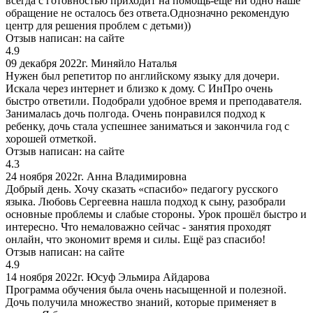
всегда с готовностью приходит на помощь-еще ни одно наше
обращение не осталось без ответа.Однозначно рекомендую
центр для решения проблем с детьми))
Отзыв написан:
на сайте
4.9
09 декабря 2022г.
Миняйло Наталья
Нужен был репетитор по английскому языку для дочери.
Искала через интернет и близко к дому. С ИнПро очень
быстро ответили. Подобрали удобное время и преподавателя.
Занималась дочь полгода. Очень понравился подход к
ребенку, дочь стала успешнее заниматься и закончила год с
хорошей отметкой.
Отзыв написан:
на сайте
4.3
24 ноября 2022г.
Анна Владимировна
Добрый день. Хочу сказать «спасибо» педагогу русского
языка. Любовь Сергеевна нашла подход к сыну, разобрали
основные проблемы и слабые стороны. Урок прошёл быстро и
интересно. Что немаловажно сейчас - занятия проходят
онлайн, что экономит время и силы. Ещё раз спасибо!
Отзыв написан:
на сайте
4.9
14 ноября 2022г.
Юсуф Эльмира Айдарова
Программа обучения была очень насыщенной и полезной.
Дочь получила множество знаний, которые применяет в