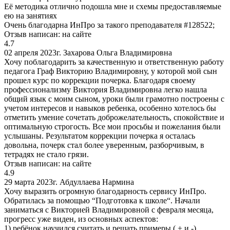
Её методика отлично подошла мне и схемы предоставляемые
ею на занятиях
Очень благодарна ИнПро за такого преподавателя #128522;
Отзыв написан:
на сайте
4.7
02 апреля 2023г.
Захарова Ольга Владимировна
Хочу поблагодарить за качественную и ответственную работу
педагога Граф Викторию Владимировну, у которой мой сын
прошел курс по коррекции почерка. Благодаря своему
профессионализму Виктория Владимировна легко нашла
общий язык с моим сыном, уроки были грамотно построены с
учетом интересов и навыков ребенка, особенно хотелось бы
отметить умение сочетать доброжелательность, спокойствие и
оптимальную строгость. Все мои просьбы и пожелания были
услышаны. Результатом коррекции почерка я осталась
довольна, почерк стал более уверенным, разборчивым, в
тетрадях не стало грязи.
Отзыв написан:
на сайте
4.9
29 марта 2023г.
Абдуллаева Нармина
Хочу выразить огромную благодарность сервису ИнПро.
Обратилась за помощью “Подготовка к школе“. Начали
заниматься с Викторией Владимировной с февраля месяца,
прогресс уже виден, из основных аспектов:
1) ребёнок научился считать и решать примеры ( + и -)