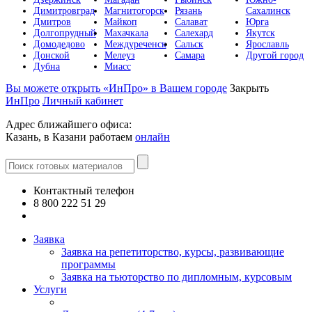
Димитровград
Магнитогорск
Рязань
Сахалинск
Дмитров
Майкоп
Салават
Юрга
Долгопрудный
Махачкала
Салехард
Якутск
Домодедово
Междуреченск
Сальск
Ярославль
Донской
Мелеуз
Самара
Другой город
Дубна
Миасс
Вы можете открыть «ИнПро» в Вашем городе
Закрыть
ИнПро
Личный кабинет
Адрес ближайшего офиса:
Казань, в Казани работаем
онлайн
Контактный телефон
8 800 222 51 29
Все контакты
Заявка
Заявка на репетиторство, курсы, развивающие
программы
Заявка на тьюторство по дипломным, курсовым
Услуги