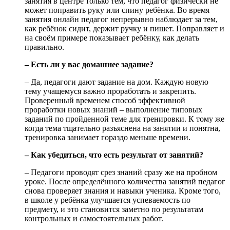
занятия в центре только тем, что педагог физически не
может поправить руку или спину ребёнка. Во время
занятия онлайн педагог непрерывно наблюдает за тем,
как ребёнок сидит, держит ручку и пишет. Поправляет и
на своём примере показывает ребёнку, как делать
правильно.
– Есть ли у вас домашнее задание?
– Да, педагоги дают задание на дом. Каждую новую
тему учащемуся важно проработать и закрепить.
Проверенный временем способ эффективной
проработки новых знаний – выполнение типовых
заданий по пройденной теме для тренировки. К тому же
когда тема тщательно разъяснена на занятии и понятна,
тренировка занимает гораздо меньше времени.
– Как убедиться, что есть результат от занятий?
– Педагоги проводят срез знаний сразу же на пробном
уроке. После определённого количества занятий педагог
снова проверяет знания и навыки ученика. Кроме того,
в школе у ребёнка улучшается успеваемость по
предмету, и это становится заметно по результатам
контрольных и самостоятельных работ.