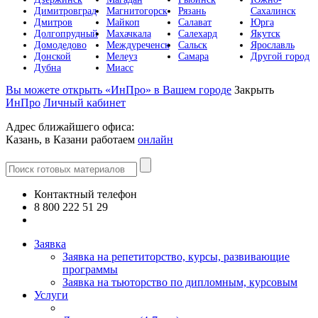
Димитровград
Магнитогорск
Рязань
Сахалинск
Дмитров
Майкоп
Салават
Юрга
Долгопрудный
Махачкала
Салехард
Якутск
Домодедово
Междуреченск
Сальск
Ярославль
Донской
Мелеуз
Самара
Другой город
Дубна
Миасс
Вы можете открыть «ИнПро» в Вашем городе
Закрыть
ИнПро
Личный кабинет
Адрес ближайшего офиса:
Казань, в Казани работаем
онлайн
Контактный телефон
8 800 222 51 29
Все контакты
Заявка
Заявка на репетиторство, курсы, развивающие
программы
Заявка на тьюторство по дипломным, курсовым
Услуги