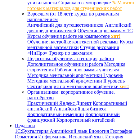
уникальности
Справка о самопроверке
✎ Магазин
готовых материалов для студенческих работ
Взрослым (от 18 лет): курсы по различным
направлениям
Английский для путешественников
Английский
для предпринимателей
Обучение программам 1С
Курсы обучения работе на компьютере
хит!
Обучение настройке контекстной рекламы
Курсы
ментальной математики
Студия рисования
«ИнПро»
Тренер по шахматам
Педагогам: обучение, аттестация, работа
Дополнительное обучение и работа
Методика
скорочтения
Рабочие программы учителям
Методика ментальной арифметики I уровень
Методика ментальной арифметики II уровень
Сертификация по ментальной арифметике
хит!
Организациям: корпоративное обучение,
партнёрство
Практический Яндекс Директ
Корпоративный
английский
Английский для бизнеса
Корпоративный немецкий
Корпоративный
французский
Корпоративный китайский
Педагоги
1С:Бухгалтерия
Английский язык
Биология
География
Геометрия
Информатика
Испанский язык
История