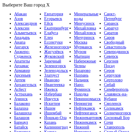
Выберите Ваш город
X
Абакан
Евпатория
Минеральные
Санкт-
Азов
Егорьевск
воды
Петербург
Александров
Ейск
Минусинск
Саранск
Алексин
Екатеринбург
Михайловка
Сарапул
Альметьевск
Елабуга
Михайловск
Саратов
Анадырь
Елец
Мичуринск
Саров
Анапа
Ессентуки
Москва
Свободный
Ангарск
Железногорск
Мурманск
Севастополь
Анжеро-
Жигулёвск
Муром
Северодвинск
Судженск
Жуковский
Мытищи
Северск
Апатиты
Заречный
Набережные
Сергиев
Арзамас
Зеленогорск
Челны
Посад
Армавир
Зеленодольск
Назарово
Серов
Арсеньев
Златоуст
Назрань
Серпухов
Артем
Иваново
Нальчик
Сертолово
Архангельск
Ивантеевка
Наро-
Сибай
Асбест
Ижевск
Фоминск
Симферополь
Астрахань
Избербаш
Находка
Славянск-на-
Ачинск
Иркутск
Невинномысск
Кубани
Балаково
Искитим
Нерюнгри
Смоленск
Балахна
Ишим
Нефтекамск
Соликамск
Балашиха
Ишимбай
Нефтеюганск
Солнечногорск
Балашов
Йошкар-Ола
Нижневартовск
Сосновый Бор
Барнаул
Казань
Нижнекамск
Сочи
Батайск
Калининград
Нижний
Ставрополь
Белгород
Калуга
Новгород
Старый Оскол