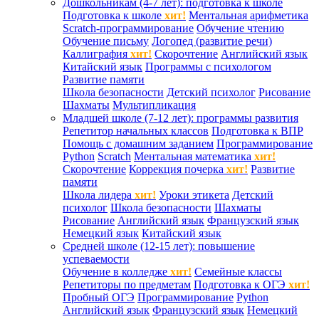
Дошкольникам (4-7 лет): подготовка к школе
Подготовка к школе
хит!
Ментальная арифметика
Scratch-программирование
Обучение чтению
Обучение письму
Логопед (развитие речи)
Каллиграфия
хит!
Скорочтение
Английский язык
Китайский язык
Программы с психологом
Развитие памяти
Школа безопасности
Детский психолог
Рисование
Шахматы
Мультипликация
Младшей школе (7-12 лет): программы развития
Репетитор начальных классов
Подготовка к ВПР
Помощь с домашним заданием
Программирование
Python
Scratch
Ментальная математика
хит!
Скорочтение
Коррекция почерка
хит!
Развитие
памяти
Школа лидера
хит!
Уроки этикета
Детский
психолог
Школа безопасности
Шахматы
Рисование
Английский язык
Французский язык
Немецкий язык
Китайский язык
Средней школе (12-15 лет): повышение
успеваемости
Обучение в колледже
хит!
Семейные классы
Репетиторы по предметам
Подготовка к ОГЭ
хит!
Пробный ОГЭ
Программирование
Python
Английский язык
Французский язык
Немецкий