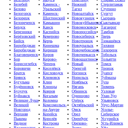
Белебей
Каменск -
Нижний
Стерлитамак
Белово
Уральский
Тагил
Ступино
Белогорск
Каменск-
Новоалтайск
Сургут
Белорецк
Шахтинский
Новокузнецк
Сызрань
Белореченск
Камышин
Новокуйбышевск
Сыктывкар
Бердск
Канск
Новомосковск
Таганрог
Березники
Каспийск
Новороссийск
Тамбов
Берёзовский
Кемерово
Новосибирск
Тверь
Бийск
Керчь
Новотроицк
Тимашёвск
Биробиджан
Кинешма
Новоуральск
Тихвин
Биробиджан
Кириши
Новочебоксарск
Тихорецк
Благовещенск
Киров
Новочеркасск
Тобольск
Бор
Кирово-
Новошахтинск
Тольятти
Борисоглебск
Чепецк
Новый
Томск
Боровичи
Киселёвск
Уренгой
Троицк
Братск
Кисловодск
Ногинск
Туапсе
Брянск
Климовск
Норильск
Туймазы
Бугульма
Клин
Ноябрьск
Тула
Будённовск
Клинцы
Нягань
Тюмень
Бузулук
Ковров
Обнинск
Узловая
Буйнакск
Когалым
Одинцово
Улан-Удэ
Великие Луки
Коломна
Озёрск
Ульяновск
Великий
Комсомольск-
Октябрьский
Урус-Мартан
Новгород
на-Амуре
Омск
Усолье-
Верхняя
Копейск
Орел
Сибирское
Пышма
Королёв
Оренбург
Уссурийск
Видное
Кострома
Орехово-
Усть-Илимск
Владивосток
Котлас
Зуево
Уфа