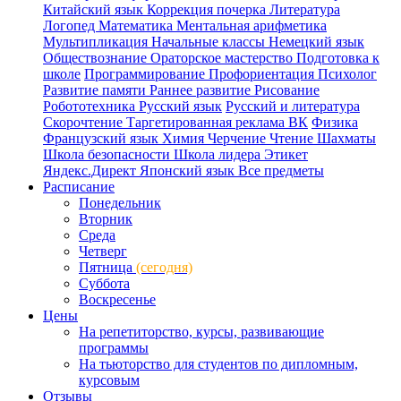
Китайский язык
Коррекция почерка
Литература
Логопед
Математика
Ментальная арифметика
Мультипликация
Начальные классы
Немецкий язык
Обществознание
Ораторское мастерство
Подготовка к
школе
Программирование
Профориентация
Психолог
Развитие памяти
Раннее развитие
Рисование
Робототехника
Русский язык
Русский и литература
Скорочтение
Таргетированная реклама ВК
Физика
Французский язык
Химия
Черчение
Чтение
Шахматы
Школа безопасности
Школа лидера
Этикет
Яндекс.Директ
Японский язык
Все предметы
Расписание
Понедельник
Вторник
Среда
Четверг
Пятница
(сегодня)
Суббота
Воскресенье
Цены
На репетиторство, курсы, развивающие
программы
На тьюторство для студентов по дипломным,
курсовым
Отзывы