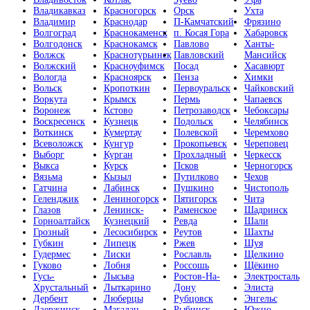
Владикавказ
Красногорск
Орск
Ухта
Владимир
Краснодар
П-Камчатский
Фрязино
Волгоград
Краснокаменск
п. Косая Гора
Хабаровск
Волгодонск
Краснокамск
Павлово
Ханты-
Волжск
Краснотурьинск
Павловский
Мансийск
Волжский
Красноуфимск
Посад
Хасавюрт
Вологда
Красноярск
Пенза
Химки
Вольск
Кропоткин
Первоуральск
Чайковский
Воркута
Крымск
Пермь
Чапаевск
Воронеж
Кстово
Петрозаводск
Чебоксары
Воскресенск
Кузнецк
Подольск
Челябинск
Воткинск
Кумертау
Полевской
Черемхово
Всеволожск
Кунгур
Прокопьевск
Череповец
Выборг
Курган
Прохладный
Черкесск
Выкса
Курск
Псков
Черногорск
Вязьма
Кызыл
Путилково
Чехов
Гатчина
Лабинск
Пушкино
Чистополь
Геленджик
Лениногорск
Пятигорск
Чита
Глазов
Ленинск-
Раменское
Шадринск
Горноалтайск
Кузнецкий
Ревда
Шали
Грозный
Лесосибирск
Реутов
Шахты
Губкин
Липецк
Ржев
Шуя
Гудермес
Лиски
Рославль
Щелкино
Гуково
Лобня
Россошь
Щёкино
Гусь-
Лысьва
Ростов-На-
Электросталь
Хрустальный
Лыткарино
Дону
Элиста
Дербент
Люберцы
Рубцовск
Энгельс
Дзержинск
Магадан
Рыбинск
Южно-