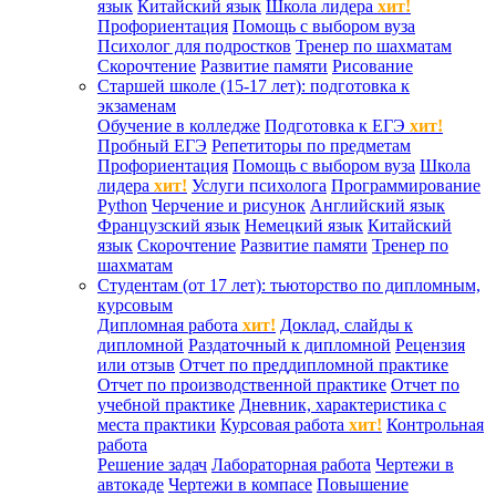
язык
Китайский язык
Школа лидера
хит!
Профориентация
Помощь с выбором вуза
Психолог для подростков
Тренер по шахматам
Скорочтение
Развитие памяти
Рисование
Старшей школе (15-17 лет): подготовка к
экзаменам
Обучение в колледже
Подготовка к ЕГЭ
хит!
Пробный ЕГЭ
Репетиторы по предметам
Профориентация
Помощь с выбором вуза
Школа
лидера
хит!
Услуги психолога
Программирование
Python
Черчение и рисунок
Английский язык
Французский язык
Немецкий язык
Китайский
язык
Скорочтение
Развитие памяти
Тренер по
шахматам
Студентам (от 17 лет): тьюторство по дипломным,
курсовым
Дипломная работа
хит!
Доклад, слайды к
дипломной
Раздаточный к дипломной
Рецензия
или отзыв
Отчет по преддипломной практике
Отчет по производственной практике
Отчет по
учебной практике
Дневник, характеристика с
места практики
Курсовая работа
хит!
Контрольная
работа
Решение задач
Лабораторная работа
Чертежи в
автокаде
Чертежи в компасе
Повышение