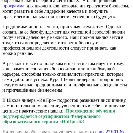
образовательного сервиса «ИнПро»®. Это специальная
программа
для школьников, которые интересуются бизнесом,
хотят развить в себе лидерские качества и получить
практические навыки построения успешного будущего.
Предприимчивость – черта, присущая всем детям. Однако
создать на её базе фундамент для успешной взрослой жизни
получается далеко не у каждого. Наш подход заключается в
том, что самоопределение, интерес к бизнесу и
профессиональной деятельности следует прививать как
можно раньше.
А разложить всё по полочкам и шаг за шагом научить тому,
как грамотно составить бизнес-план или план будущей
карьеры, способны только специалисты-практики, которые
сами добились успеха. Курс Школы лидера для подростков
ведут опытные предприниматели, профильные специалисты
и приглашённые бизнесмены.
В Школе лидера «ИнПро» подросток развивает дисциплину,
самостоятельное мышление, уверенность в себе – и получает
ценные практические навыки.
Прохождение обучения
подтверждается сертификатом Федерального
образовательного сервиса «ИнПро»®!
Лицензия на образовательную деятельность
серия 22Л01 №