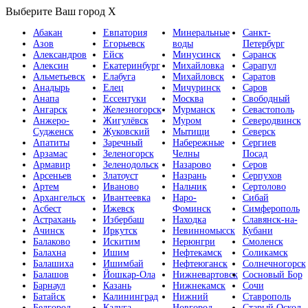
Выберите Ваш город
X
Абакан
Евпатория
Минеральные
Санкт-
Азов
Егорьевск
воды
Петербург
Александров
Ейск
Минусинск
Саранск
Алексин
Екатеринбург
Михайловка
Сарапул
Альметьевск
Елабуга
Михайловск
Саратов
Анадырь
Елец
Мичуринск
Саров
Анапа
Ессентуки
Москва
Свободный
Ангарск
Железногорск
Мурманск
Севастополь
Анжеро-
Жигулёвск
Муром
Северодвинск
Судженск
Жуковский
Мытищи
Северск
Апатиты
Заречный
Набережные
Сергиев
Арзамас
Зеленогорск
Челны
Посад
Армавир
Зеленодольск
Назарово
Серов
Арсеньев
Златоуст
Назрань
Серпухов
Артем
Иваново
Нальчик
Сертолово
Архангельск
Ивантеевка
Наро-
Сибай
Асбест
Ижевск
Фоминск
Симферополь
Астрахань
Избербаш
Находка
Славянск-на-
Ачинск
Иркутск
Невинномысск
Кубани
Балаково
Искитим
Нерюнгри
Смоленск
Балахна
Ишим
Нефтекамск
Соликамск
Балашиха
Ишимбай
Нефтеюганск
Солнечногорск
Балашов
Йошкар-Ола
Нижневартовск
Сосновый Бор
Барнаул
Казань
Нижнекамск
Сочи
Батайск
Калининград
Нижний
Ставрополь
Белгород
Калуга
Новгород
Старый Оскол