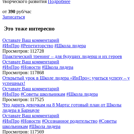
творческого развития
Подробнее
от
390
руб/час
Записаться
Это тоже интересно
Оставьте Ваш комментарий
#ИнПро
#Репетиторство
#Школа лидера
Просмотров: 112728
Практический тренинг – для будущих лидерш и их героев
Оставьте Ваш комментарий
#ИнПро
#Новости
#Школа лидера
Просмотров: 117868
Открытый урок в Школе лидера «ИнПро»: учиться успеху – у
успешных!
Оставьте Ваш комментарий
#ИнПро
#Советы школьникам
#Школа лидера
Просмотров: 117525
Что дарить девочкам на 8 Марта: готовый план от Школы
лидера в Барнауле
Оставьте Ваш комментарий
#ИнПро
#Новости
#Осознанное родительство
#Советы
школьникам
#Школа лидера
Просмотров: 117569