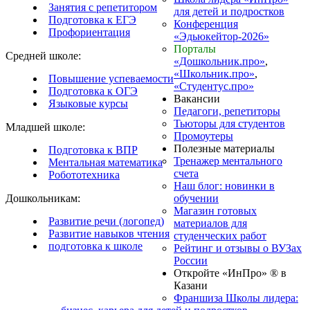
Занятия с репетитором
для детей и подростков
Подготовка к ЕГЭ
Конференция
Профориентация
«Эдьюкейтор-2026»
Порталы
Средней школе:
«Дошкольник.про»
,
«Школьник.про»
,
Повышение успеваемости
«Студентус.про»
Подготовка к ОГЭ
Вакансии
Языковые курсы
Педагоги, репетиторы
Тьюторы для студентов
Младшей школе:
Промоутеры
Полезные материалы
Подготовка к ВПР
Тренажер ментального
Ментальная математика
счета
Робототехника
Наш блог: новинки в
Дошкольникам:
обучении
Магазин готовых
Развитие речи (логопед)
материалов для
Развитие навыков чтения
студенческих работ
подготовка к школе
Рейтинг и отзывы о ВУЗах
России
Откройте «ИнПро» ® в
Казани
Франшиза Школы лидера: