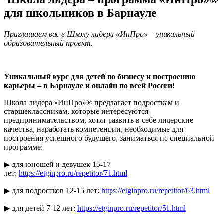
для школьников в Барнауле
Приглашаем вас в Школу лидера «ИнПро» – уникальный
образовательный проект.
Уникальный курс для детей по бизнесу и построению
карьеры – в Барнауле и онлайн по всей России!
Школа лидера «ИнПро»® предлагает подросткам и
старшеклассникам, которые интересуются
предпринимательством, хотят развить в себе лидерские
качества, наработать компетенции, необходимые для
построения успешного будущего, заниматься по специальной
программе:
▶ для юношей и девушек 15-17
лет:
https://etginpro.ru/repetitor/71.html
▶ для подростков 12-15 лет:
https://etginpro.ru/repetitor/63.html
▶ для детей 7-12 лет:
https://etginpro.ru/repetitor/51.html