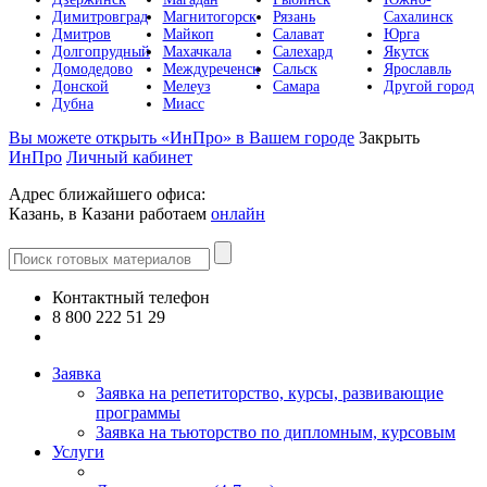
Димитровград
Магнитогорск
Рязань
Сахалинск
Дмитров
Майкоп
Салават
Юрга
Долгопрудный
Махачкала
Салехард
Якутск
Домодедово
Междуреченск
Сальск
Ярославль
Донской
Мелеуз
Самара
Другой город
Дубна
Миасс
Вы можете открыть «ИнПро» в Вашем городе
Закрыть
ИнПро
Личный кабинет
Адрес ближайшего офиса:
Казань, в Казани работаем
онлайн
Контактный телефон
8 800 222 51 29
Все контакты
Заявка
Заявка на репетиторство, курсы, развивающие
программы
Заявка на тьюторство по дипломным, курсовым
Услуги