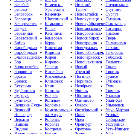
Белебей
Каменск -
Нижний
Стерлитамак
Белово
Уральский
Тагил
Ступино
Белогорск
Каменск-
Новоалтайск
Сургут
Белорецк
Шахтинский
Новокузнецк
Сызрань
Белореченск
Камышин
Новокуйбышевск
Сыктывкар
Бердск
Канск
Новомосковск
Таганрог
Березники
Каспийск
Новороссийск
Тамбов
Берёзовский
Кемерово
Новосибирск
Тверь
Бийск
Керчь
Новотроицк
Тимашёвск
Биробиджан
Кинешма
Новоуральск
Тихвин
Биробиджан
Кириши
Новочебоксарск
Тихорецк
Благовещенск
Киров
Новочеркасск
Тобольск
Бор
Кирово-
Новошахтинск
Тольятти
Борисоглебск
Чепецк
Новый
Томск
Боровичи
Киселёвск
Уренгой
Троицк
Братск
Кисловодск
Ногинск
Туапсе
Брянск
Климовск
Норильск
Туймазы
Бугульма
Клин
Ноябрьск
Тула
Будённовск
Клинцы
Нягань
Тюмень
Бузулук
Ковров
Обнинск
Узловая
Буйнакск
Когалым
Одинцово
Улан-Удэ
Великие Луки
Коломна
Озёрск
Ульяновск
Великий
Комсомольск-
Октябрьский
Урус-Мартан
Новгород
на-Амуре
Омск
Усолье-
Верхняя
Копейск
Орел
Сибирское
Пышма
Королёв
Оренбург
Уссурийск
Видное
Кострома
Орехово-
Усть-Илимск
Владивосток
Котлас
Зуево
Уфа