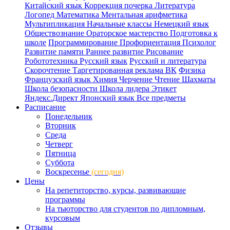
Китайский язык
Коррекция почерка
Литература
Логопед
Математика
Ментальная арифметика
Мультипликация
Начальные классы
Немецкий язык
Обществознание
Ораторское мастерство
Подготовка к
школе
Программирование
Профориентация
Психолог
Развитие памяти
Раннее развитие
Рисование
Робототехника
Русский язык
Русский и литература
Скорочтение
Таргетированная реклама ВК
Физика
Французский язык
Химия
Черчение
Чтение
Шахматы
Школа безопасности
Школа лидера
Этикет
Яндекс.Директ
Японский язык
Все предметы
Расписание
Понедельник
Вторник
Среда
Четверг
Пятница
Суббота
Воскресенье
(сегодня)
Цены
На репетиторство, курсы, развивающие
программы
На тьюторство для студентов по дипломным,
курсовым
Отзывы