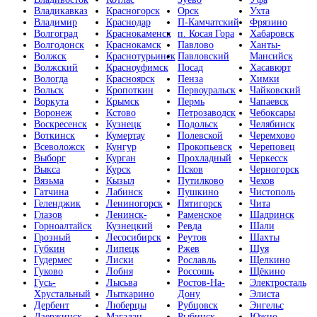
Владикавказ
Красногорск
Орск
Ухта
Владимир
Краснодар
П-Камчатский
Фрязино
Волгоград
Краснокаменск
п. Косая Гора
Хабаровск
Волгодонск
Краснокамск
Павлово
Ханты-
Волжск
Краснотурьинск
Павловский
Мансийск
Волжский
Красноуфимск
Посад
Хасавюрт
Вологда
Красноярск
Пенза
Химки
Вольск
Кропоткин
Первоуральск
Чайковский
Воркута
Крымск
Пермь
Чапаевск
Воронеж
Кстово
Петрозаводск
Чебоксары
Воскресенск
Кузнецк
Подольск
Челябинск
Воткинск
Кумертау
Полевской
Черемхово
Всеволожск
Кунгур
Прокопьевск
Череповец
Выборг
Курган
Прохладный
Черкесск
Выкса
Курск
Псков
Черногорск
Вязьма
Кызыл
Путилково
Чехов
Гатчина
Лабинск
Пушкино
Чистополь
Геленджик
Лениногорск
Пятигорск
Чита
Глазов
Ленинск-
Раменское
Шадринск
Горноалтайск
Кузнецкий
Ревда
Шали
Грозный
Лесосибирск
Реутов
Шахты
Губкин
Липецк
Ржев
Шуя
Гудермес
Лиски
Рославль
Щелкино
Гуково
Лобня
Россошь
Щёкино
Гусь-
Лысьва
Ростов-На-
Электросталь
Хрустальный
Лыткарино
Дону
Элиста
Дербент
Люберцы
Рубцовск
Энгельс
Дзержинск
Магадан
Рыбинск
Южно-