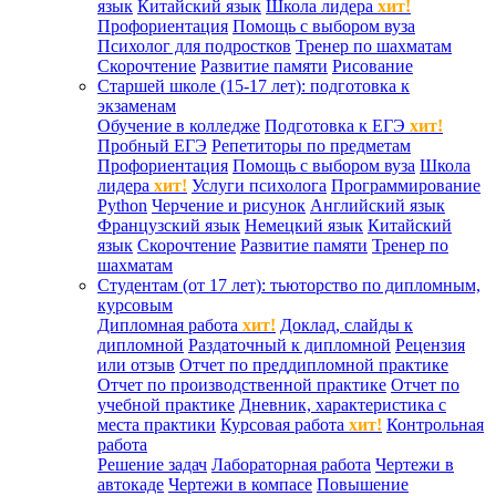
язык
Китайский язык
Школа лидера
хит!
Профориентация
Помощь с выбором вуза
Психолог для подростков
Тренер по шахматам
Скорочтение
Развитие памяти
Рисование
Старшей школе (15-17 лет): подготовка к
экзаменам
Обучение в колледже
Подготовка к ЕГЭ
хит!
Пробный ЕГЭ
Репетиторы по предметам
Профориентация
Помощь с выбором вуза
Школа
лидера
хит!
Услуги психолога
Программирование
Python
Черчение и рисунок
Английский язык
Французский язык
Немецкий язык
Китайский
язык
Скорочтение
Развитие памяти
Тренер по
шахматам
Студентам (от 17 лет): тьюторство по дипломным,
курсовым
Дипломная работа
хит!
Доклад, слайды к
дипломной
Раздаточный к дипломной
Рецензия
или отзыв
Отчет по преддипломной практике
Отчет по производственной практике
Отчет по
учебной практике
Дневник, характеристика с
места практики
Курсовая работа
хит!
Контрольная
работа
Решение задач
Лабораторная работа
Чертежи в
автокаде
Чертежи в компасе
Повышение