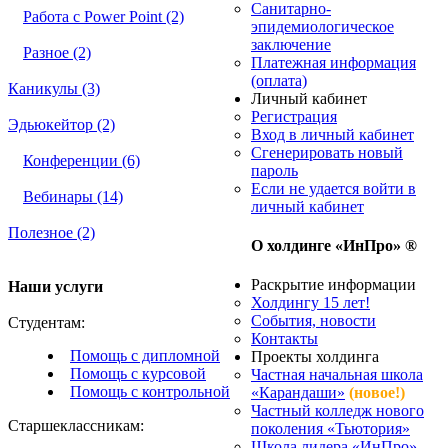
Санитарно-
Работа с Power Point (2)
эпидемиологическое
заключение
Разное (2)
Платежная информация
(оплата)
Каникулы (3)
Личный кабинет
Регистрация
Эдьюкейтор (2)
Вход в личный кабинет
Сгенерировать новый
Конференции (6)
пароль
Если не удается войти в
Вебинары (14)
личный кабинет
Полезное (2)
О холдинге «ИнПро» ®
Раскрытие информации
Наши услуги
Холдингу 15 лет!
События, новости
Студентам:
Контакты
Помощь с дипломной
Проекты холдинга
Помощь с курсовой
Частная начальная школа
Помощь с контрольной
«Карандаши»
(новое!)
Частный колледж нового
Старшеклассникам:
поколения «Тьютория»
Школа лидера «ИнПро»