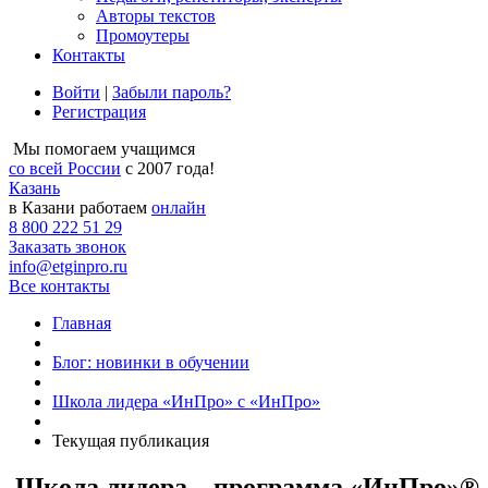
Авторы текстов
Промоутеры
Контакты
Войти
|
Забыли пароль?
Регистрация
Мы помогаем учащимся
со всей России
с 2007 года!
Казань
в Казани работаем
онлайн
8 800 222 51 29
Заказать звонок
info@etginpro.ru
Все контакты
Главная
Блог: новинки в обучении
Школа лидера «ИнПро» с «ИнПро»
Текущая публикация
Школа лидера – программа «ИнПро»®