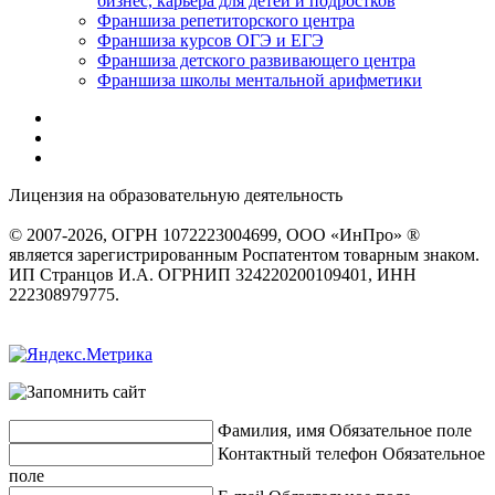
бизнес, карьера для детей и подростков
Франшиза репетиторского центра
Франшиза курсов ОГЭ и ЕГЭ
Франшиза детского развивающего центра
Франшиза школы ментальной арифметики
Лицензия на образовательную деятельность
серия 22Л01 №
0002491
© 2007-2026, ОГРН 1072223004699, ООО «ИнПро» ®
является зарегистрированным Роспатентом товарным знаком.
ИП Странцов И.А. ОГРНИП 324220200109401, ИНН
222308979775.
Разработка сайтов
веб-студия «Rouks»
Фамилия, имя
Обязательное поле
Контактный телефон
Обязательное
поле