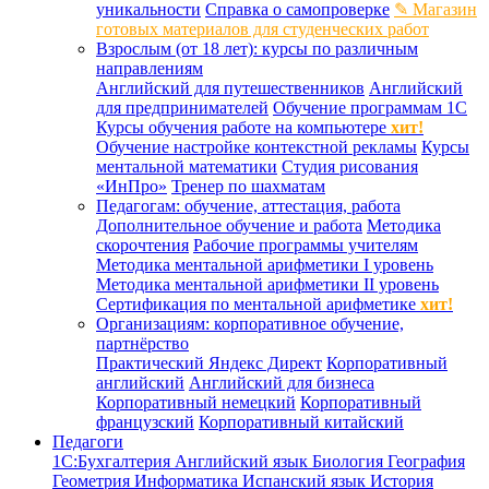
уникальности
Справка о самопроверке
✎ Магазин
готовых материалов для студенческих работ
Взрослым (от 18 лет): курсы по различным
направлениям
Английский для путешественников
Английский
для предпринимателей
Обучение программам 1С
Курсы обучения работе на компьютере
хит!
Обучение настройке контекстной рекламы
Курсы
ментальной математики
Студия рисования
«ИнПро»
Тренер по шахматам
Педагогам: обучение, аттестация, работа
Дополнительное обучение и работа
Методика
скорочтения
Рабочие программы учителям
Методика ментальной арифметики I уровень
Методика ментальной арифметики II уровень
Сертификация по ментальной арифметике
хит!
Организациям: корпоративное обучение,
партнёрство
Практический Яндекс Директ
Корпоративный
английский
Английский для бизнеса
Корпоративный немецкий
Корпоративный
французский
Корпоративный китайский
Педагоги
1С:Бухгалтерия
Английский язык
Биология
География
Геометрия
Информатика
Испанский язык
История