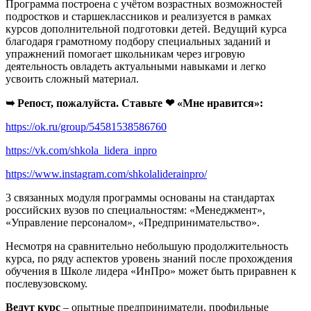
Программа построена с учётом возрастных возможностей
подростков и старшеклассников и реализуется в рамках
курсов дополнительной подготовки детей. Ведущий курса
благодаря грамотному подбору специальных заданий и
упражнений помогает школьникам через игровую
деятельность овладеть актуальными навыками и легко
усвоить сложный материал.
➥ Репост, пожалуйста. Ставьте ❤ «Мне нравится»:
https://ok.ru/group/54581538586760
https://vk.com/shkola_lidera_inpro
https://www.instagram.com/shkolaliderainpro/
3 связанных модуля программы основаны на стандартах
российских вузов по специальностям: «Менеджмент»,
«Управление персоналом», «Предпринимательство».
Несмотря на сравнительно небольшую продолжительность
курса, по ряду аспектов уровень знаний после прохождения
обучения в Школе лидера «ИнПро» может быть приравнен к
послевузовскому.
Ведут курс
– опытные предприниматели, профильные