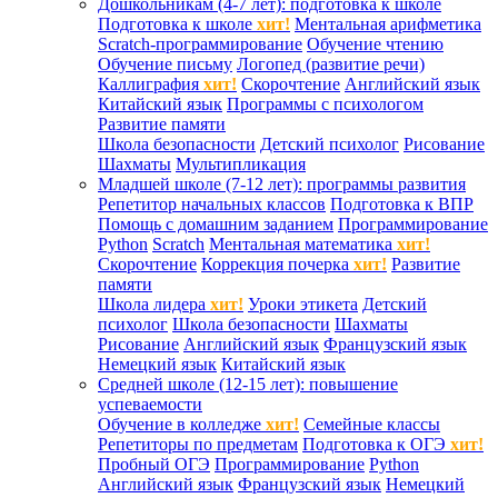
Дошкольникам (4-7 лет): подготовка к школе
Подготовка к школе
хит!
Ментальная арифметика
Scratch-программирование
Обучение чтению
Обучение письму
Логопед (развитие речи)
Каллиграфия
хит!
Скорочтение
Английский язык
Китайский язык
Программы с психологом
Развитие памяти
Школа безопасности
Детский психолог
Рисование
Шахматы
Мультипликация
Младшей школе (7-12 лет): программы развития
Репетитор начальных классов
Подготовка к ВПР
Помощь с домашним заданием
Программирование
Python
Scratch
Ментальная математика
хит!
Скорочтение
Коррекция почерка
хит!
Развитие
памяти
Школа лидера
хит!
Уроки этикета
Детский
психолог
Школа безопасности
Шахматы
Рисование
Английский язык
Французский язык
Немецкий язык
Китайский язык
Средней школе (12-15 лет): повышение
успеваемости
Обучение в колледже
хит!
Семейные классы
Репетиторы по предметам
Подготовка к ОГЭ
хит!
Пробный ОГЭ
Программирование
Python
Английский язык
Французский язык
Немецкий