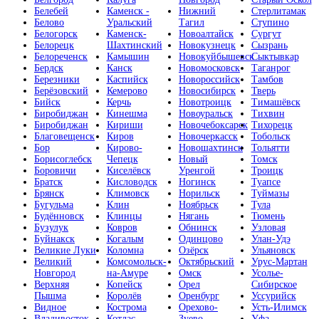
Белебей
Каменск -
Нижний
Стерлитамак
Белово
Уральский
Тагил
Ступино
Белогорск
Каменск-
Новоалтайск
Сургут
Белорецк
Шахтинский
Новокузнецк
Сызрань
Белореченск
Камышин
Новокуйбышевск
Сыктывкар
Бердск
Канск
Новомосковск
Таганрог
Березники
Каспийск
Новороссийск
Тамбов
Берёзовский
Кемерово
Новосибирск
Тверь
Бийск
Керчь
Новотроицк
Тимашёвск
Биробиджан
Кинешма
Новоуральск
Тихвин
Биробиджан
Кириши
Новочебоксарск
Тихорецк
Благовещенск
Киров
Новочеркасск
Тобольск
Бор
Кирово-
Новошахтинск
Тольятти
Борисоглебск
Чепецк
Новый
Томск
Боровичи
Киселёвск
Уренгой
Троицк
Братск
Кисловодск
Ногинск
Туапсе
Брянск
Климовск
Норильск
Туймазы
Бугульма
Клин
Ноябрьск
Тула
Будённовск
Клинцы
Нягань
Тюмень
Бузулук
Ковров
Обнинск
Узловая
Буйнакск
Когалым
Одинцово
Улан-Удэ
Великие Луки
Коломна
Озёрск
Ульяновск
Великий
Комсомольск-
Октябрьский
Урус-Мартан
Новгород
на-Амуре
Омск
Усолье-
Верхняя
Копейск
Орел
Сибирское
Пышма
Королёв
Оренбург
Уссурийск
Видное
Кострома
Орехово-
Усть-Илимск
Владивосток
Котлас
Зуево
Уфа