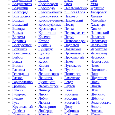
Владикавказ
Красногорск
Орск
Ухта
Владимир
Краснодар
П-Камчатский
Фрязино
Волгоград
Краснокаменск
п. Косая Гора
Хабаровск
Волгодонск
Краснокамск
Павлово
Ханты-
Волжск
Краснотурьинск
Павловский
Мансийск
Волжский
Красноуфимск
Посад
Хасавюрт
Вологда
Красноярск
Пенза
Химки
Вольск
Кропоткин
Первоуральск
Чайковский
Воркута
Крымск
Пермь
Чапаевск
Воронеж
Кстово
Петрозаводск
Чебоксары
Воскресенск
Кузнецк
Подольск
Челябинск
Воткинск
Кумертау
Полевской
Черемхово
Всеволожск
Кунгур
Прокопьевск
Череповец
Выборг
Курган
Прохладный
Черкесск
Выкса
Курск
Псков
Черногорск
Вязьма
Кызыл
Путилково
Чехов
Гатчина
Лабинск
Пушкино
Чистополь
Геленджик
Лениногорск
Пятигорск
Чита
Глазов
Ленинск-
Раменское
Шадринск
Горноалтайск
Кузнецкий
Ревда
Шали
Грозный
Лесосибирск
Реутов
Шахты
Губкин
Липецк
Ржев
Шуя
Гудермес
Лиски
Рославль
Щелкино
Гуково
Лобня
Россошь
Щёкино
Гусь-
Лысьва
Ростов-На-
Электросталь
Хрустальный
Лыткарино
Дону
Элиста
Дербент
Люберцы
Рубцовск
Энгельс
Дзержинск
Магадан
Рыбинск
Южно-