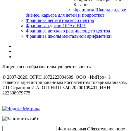
Казани
Франшиза Школы лидера:
бизнес, карьера для детей и подростков
Франшиза репетиторского центра
Франшиза курсов ОГЭ и ЕГЭ
Франшиза детского развивающего центра
Франшиза школы ментальной арифметики
Лицензия на образовательную деятельность
серия 22Л01 №
0002491
© 2007-2026, ОГРН 1072223004699, ООО «ИнПро» ®
является зарегистрированным Роспатентом товарным знаком.
ИП Странцов И.А. ОГРНИП 324220200109401, ИНН
222308979775.
Разработка сайтов
веб-студия «Rouks»
Фамилия, имя
Обязательное поле