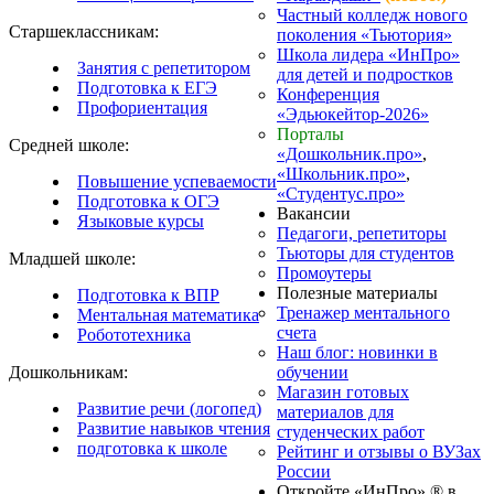
Частный колледж нового
Старшеклассникам:
поколения «Тьютория»
Школа лидера «ИнПро»
Занятия с репетитором
для детей и подростков
Подготовка к ЕГЭ
Конференция
Профориентация
«Эдьюкейтор-2026»
Порталы
Средней школе:
«Дошкольник.про»
,
«Школьник.про»
,
Повышение успеваемости
«Студентус.про»
Подготовка к ОГЭ
Вакансии
Языковые курсы
Педагоги, репетиторы
Тьюторы для студентов
Младшей школе:
Промоутеры
Полезные материалы
Подготовка к ВПР
Тренажер ментального
Ментальная математика
счета
Робототехника
Наш блог: новинки в
Дошкольникам:
обучении
Магазин готовых
Развитие речи (логопед)
материалов для
Развитие навыков чтения
студенческих работ
подготовка к школе
Рейтинг и отзывы о ВУЗах
России
Откройте «ИнПро» ® в