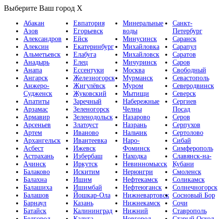
Выберите Ваш город
X
Абакан
Евпатория
Минеральные
Санкт-
Азов
Егорьевск
воды
Петербург
Александров
Ейск
Минусинск
Саранск
Алексин
Екатеринбург
Михайловка
Сарапул
Альметьевск
Елабуга
Михайловск
Саратов
Анадырь
Елец
Мичуринск
Саров
Анапа
Ессентуки
Москва
Свободный
Ангарск
Железногорск
Мурманск
Севастополь
Анжеро-
Жигулёвск
Муром
Северодвинск
Судженск
Жуковский
Мытищи
Северск
Апатиты
Заречный
Набережные
Сергиев
Арзамас
Зеленогорск
Челны
Посад
Армавир
Зеленодольск
Назарово
Серов
Арсеньев
Златоуст
Назрань
Серпухов
Артем
Иваново
Нальчик
Сертолово
Архангельск
Ивантеевка
Наро-
Сибай
Асбест
Ижевск
Фоминск
Симферополь
Астрахань
Избербаш
Находка
Славянск-на-
Ачинск
Иркутск
Невинномысск
Кубани
Балаково
Искитим
Нерюнгри
Смоленск
Балахна
Ишим
Нефтекамск
Соликамск
Балашиха
Ишимбай
Нефтеюганск
Солнечногорск
Балашов
Йошкар-Ола
Нижневартовск
Сосновый Бор
Барнаул
Казань
Нижнекамск
Сочи
Батайск
Калининград
Нижний
Ставрополь
Белгород
Калуга
Новгород
Старый Оскол