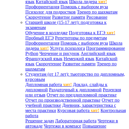
язык
Китайский язык
Школа лидера
хит!
Профориентация
Помощь с выбором вуза
Психолог для подростков
Тренер по шахматам
Скорочтение
Развитие памяти
Рисование
Старшей школе (15-17 лет): подготовка к
экзаменам
Обучение в колледже
Подготовка к ЕГЭ
хит!
Пробный ЕГЭ
Репетиторы по предметам
Профориентация
Помощь с выбором вуза
Школа
лидера
хит!
Услуги психолога
Программирование
Python
Черчение и рисунок
Английский язык
Французский язык
Немецкий язык
Китайский
язык
Скорочтение
Развитие памяти
Тренер по
шахматам
Студентам (от 17 лет): тьюторство по дипломным,
курсовым
Дипломная работа
хит!
Доклад, слайды к
дипломной
Раздаточный к дипломной
Рецензия
или отзыв
Отчет по преддипломной практике
Отчет по производственной практике
Отчет по
учебной практике
Дневник, характеристика с
места практики
Курсовая работа
хит!
Контрольная
работа
Решение задач
Лабораторная работа
Чертежи в
автокаде
Чертежи в компасе
Повышение