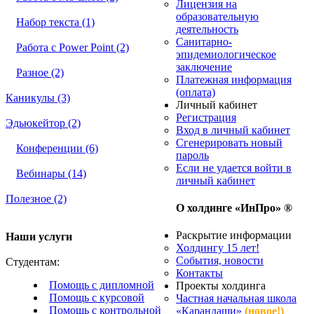
Лицензия на
образовательную
Набор текста (1)
деятельность
Санитарно-
Работа с Power Point (2)
эпидемиологическое
заключение
Разное (2)
Платежная информация
(оплата)
Каникулы (3)
Личный кабинет
Регистрация
Эдьюкейтор (2)
Вход в личный кабинет
Сгенерировать новый
Конференции (6)
пароль
Если не удается войти в
Вебинары (14)
личный кабинет
Полезное (2)
О холдинге «ИнПро» ®
Раскрытие информации
Наши услуги
Холдингу 15 лет!
События, новости
Студентам:
Контакты
Помощь с дипломной
Проекты холдинга
Помощь с курсовой
Частная начальная школа
Помощь с контрольной
«Карандаши»
(новое!)