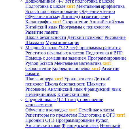
Дошкольникам (4-7 лет): подготовка к школе
Подготовка к школе
хит!
Ментальная арифметика
Scratch-программирование
Обучение чтению
Обучение письму
Логопед (развитие речи)
Каллиграфия
хит!
Скорочтение
Английский язык
Китайский язык
Программы с психологом
Развитие памяти
Школа безопасности
Детский психолог
Рисование
Шахматы
Мультипликация
Младшей школе (7-12 лет): программы развития
Репетитор начальных классов
Подготовка к ВПР
Помощь с домашним заданием
Программирование
Python
Scratch
Ментальная математика
хит!
Скорочтение
Коррекция почерка
хит!
Развитие
памяти
Школа лидера
хит!
Уроки этикета
Детский
психолог
Школа безопасности
Шахматы
Рисование
Английский язык
Французский язык
Немецкий язык
Китайский язык
Средней школе (12-15 лет): повышение
успеваемости
Обучение в колледже
хит!
Семейные классы
Репетиторы по предметам
Подготовка к ОГЭ
хит!
Пробный ОГЭ
Программирование
Python
Английский язык
Французский язык
Немецкий