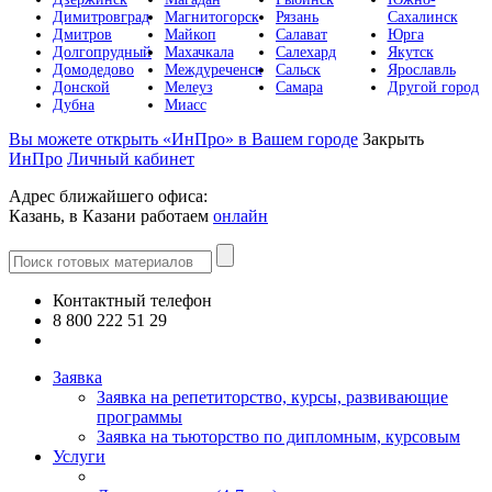
Димитровград
Магнитогорск
Рязань
Сахалинск
Дмитров
Майкоп
Салават
Юрга
Долгопрудный
Махачкала
Салехард
Якутск
Домодедово
Междуреченск
Сальск
Ярославль
Донской
Мелеуз
Самара
Другой город
Дубна
Миасс
Вы можете открыть «ИнПро» в Вашем городе
Закрыть
ИнПро
Личный кабинет
Адрес ближайшего офиса:
Казань, в Казани работаем
онлайн
Контактный телефон
8 800 222 51 29
Все контакты
Заявка
Заявка на репетиторство, курсы, развивающие
программы
Заявка на тьюторство по дипломным, курсовым
Услуги