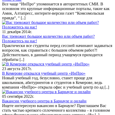
Все чаще “ИнПро“ упоминается в авторитетных СМИ. В
основном это крупные информационные порталы, такие как
Амик, Алтапресс, интернте-версии газет “Комсомольская
правда“, “
[..]
11 декабря 2014г.
Вас тревожит большое количество или объем работ?
Положитесь на нас!
Практически все студенты перед сессией начинают задаваться
вопросом, как справиться с большим объемом работ?!
Действительно, в данный период учащемуся приходится
обрабаты
[..]
23 августа 2017г.
В Кемерове открылся учебный центр «ИнПро»
Новый учебный год, безусловно, станет проще для
школьников, абитуриентов и студентов в Кемерове, ведь
компания «ИнПро» открыла офис и учебный центр по ад
[..]
05 сентября 2022г.
Вакансии учебного центра в Барнауле и онлайн
Ищете интересную вакансию в Барнауле? Приглашаем Вас
стать частью крепкого сплоченного коллектива – в головном
офисе Федерального образовательного сервиса «Ин
[..]