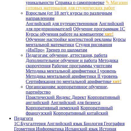
уникальности
Справка о самопроверке
✎ Магазин
готовых материалов для студенческих работ
Взрослым (от 18 лет): курсы по различным
направлениям
Английский для путешественников
Английский
для предпринимателей
Обучение программам 1С
Курсы обучения работе на компьютере
хит!
Обучение настройке контекстной рекламы
Курсы
ментальной математики
Студия рисования
«ИнПро»
Тренер по шахматам
Педагогам: обучение, аттестация, работа
Дополнительное обучение и работа
Методика
скорочтения
Рабочие программы учителям
Методика ментальной арифметики I уровень
Методика ментальной арифметики II уровень
Сертификация по ментальной арифметике
хит!
Организациям: корпоративное обучение,
партнёрство
Практический Яндекс Директ
Корпоративный
английский
Английский для бизнеса
Корпоративный немецкий
Корпоративный
французский
Корпоративный китайский
Педагоги
1С:Бухгалтерия
Английский язык
Биология
География
Геометрия
Информатика
Испанский язык
История