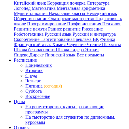
Китайский язык
Коррекция почерка
Литература
Логопед
Математика
Ментальная арифметика
Мультипликация
Начальные классы
Немецкий язык
Обществознание
Ораторское мастерство
Подготовка к
школе
Программирование
Профориентация
Психолог
Развитие памяти
Раннее развитие
Рисование
Робототехника
Русский язык
Русский и литература
Скорочтение
Таргетированная реклама ВК
Физика
Французский язык
Химия
Черчение
Чтение
Шахматы
Школа безопасности
Школа лидера
Этикет
Яндекс.Директ
Японский язык
Все предметы
Расписание
Понедельник
Вторник
Среда
Четверг
Пятница
(сегодня)
Суббота
Воскресенье
Цены
На репетиторство, курсы, развивающие
программы
На тьюторство для студентов по дипломным,
курсовым
Отзывы