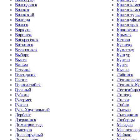
Волгодонск
Краснокаме
Волжск
Краснокамс
Волжский
Краснотурь
Вологда
Красноуфим
Вольск
Красноярск
Воркута
Кропоткин
Воронеж
Крымск
Воскресенск
Кстово
Воткинск
Кузнецк
Всеволожск
Кумертау
Выборг
Кунгур
Выкса
Курган
Вязьма
Курск
Гатчина
Кызыл
Геленджик
Лабинск
Глазов
Лениногорс
Горноалтайск
Ленинск-Ку
Грозный
Лесосибирс
Губкин
Липецк
Гудермес
Лиски
Гуково
Лобня
Гусь-Хрустальный
Лысьва
Дербент
Лыткарино
Дзержинск
Люберцы
Димитровград
Магадан
Дмитров
Магнитогор
Долгопрудный
Майкоп
Домодедово
Махачкала