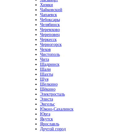
Химки
Чайковский
Чапаевск
Чебоксары
Челябинск
Черемхово
Череповец
Черкесск
Черногорск
Чехов
Чистополь
Чита
Шадринск
Шали
Шахты
Шуя
Щелкино
Щёкино
Электросталь
Элиста
Энгельс
Южно-Сахалинск
Юрга
Якутск
Ярославль
Другой город