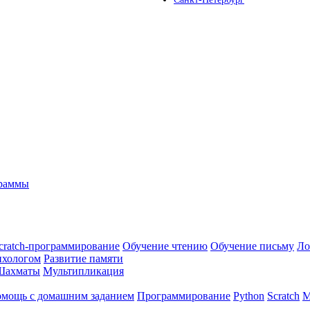
граммы
cratch-программирование
Обучение чтению
Обучение письму
Ло
ихологом
Развитие памяти
Шахматы
Мультипликация
мощь с домашним заданием
Программирование
Python
Scratch
М