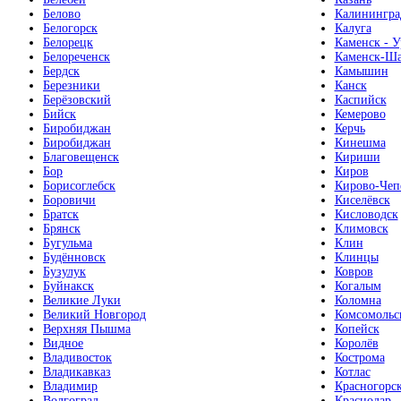
Белово
Калинингра
Белогорск
Калуга
Белорецк
Каменск - У
Белореченск
Каменск-Ша
Бердск
Камышин
Березники
Канск
Берёзовский
Каспийск
Бийск
Кемерово
Биробиджан
Керчь
Биробиджан
Кинешма
Благовещенск
Кириши
Бор
Киров
Борисоглебск
Кирово-Чеп
Боровичи
Киселёвск
Братск
Кисловодск
Брянск
Климовск
Бугульма
Клин
Будённовск
Клинцы
Бузулук
Ковров
Буйнакск
Когалым
Великие Луки
Коломна
Великий Новгород
Комсомольс
Верхняя Пышма
Копейск
Видное
Королёв
Владивосток
Кострома
Владикавказ
Котлас
Владимир
Красногорс
Волгоград
Краснодар