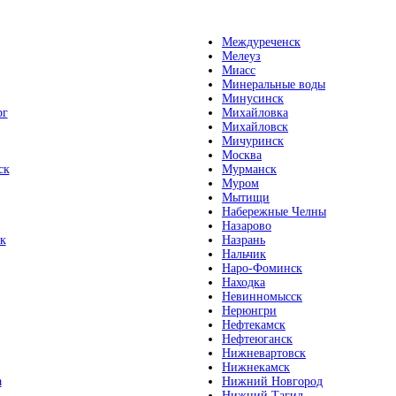
Междуреченск
Мелеуз
Миасс
Минеральные воды
Минусинск
рг
Михайловка
Михайловск
Мичуринск
Москва
ск
Мурманск
Муром
Мытищи
Набережные Челны
Назарово
к
Назрань
Нальчик
Наро-Фоминск
Находка
Невинномысск
Нерюнгри
Нефтекамск
Нефтеюганск
Нижневартовск
Нижнекамск
а
Нижний Новгород
Нижний Тагил