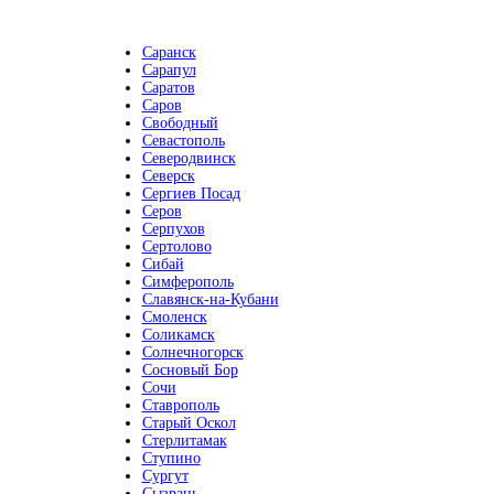
Саранск
Сарапул
Саратов
Саров
Свободный
Севастополь
Северодвинск
Северск
Сергиев Посад
Серов
Серпухов
Сертолово
Сибай
Симферополь
Славянск-на-Кубани
Смоленск
Соликамск
Солнечногорск
Сосновый Бор
Сочи
Ставрополь
Старый Оскол
Стерлитамак
Ступино
Сургут
Сызрань