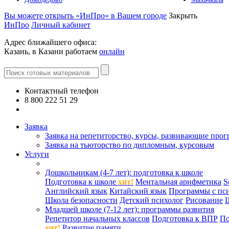
Вы можете открыть «ИнПро» в Вашем городе
Закрыть
ИнПро
Личный кабинет
Адрес ближайшего офиса:
Казань, в Казани работаем
онлайн
Контактный телефон
8 800 222 51 29
Все контакты
Заявка
Заявка на репетиторство, курсы, развивающие про
Заявка на тьюторство по дипломным, курсовым
Услуги
Дошкольникам (4-7 лет): подготовка к школе
Подготовка к школе
хит!
Ментальная арифметика
S
Английский язык
Китайский язык
Программы с пс
Школа безопасности
Детский психолог
Рисование
Младшей школе (7-12 лет): программы развития
Репетитор начальных классов
Подготовка к ВПР
По
хит!
Развитие памяти