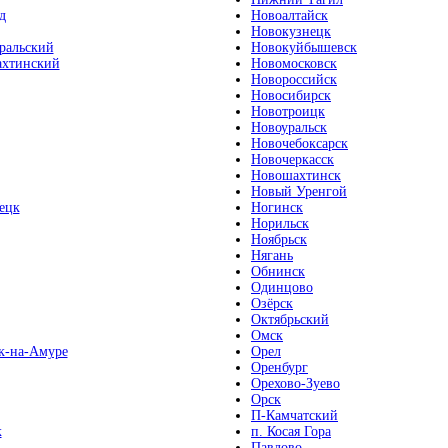
д
Новоалтайск
Новокузнецк
ральский
Новокуйбышевск
хтинский
Новомосковск
Новороссийск
Новосибирск
Новотроицк
Новоуральск
Новочебоксарск
Новочеркасск
Новошахтинск
Новый Уренгой
ецк
Ногинск
Норильск
Ноябрьск
Нягань
Обнинск
Одинцово
Озёрск
Октябрьский
Омск
к-на-Амуре
Орел
Оренбург
Орехово-Зуево
Орск
П-Камчатский
к
п. Косая Гора
Павлово