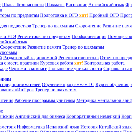
г
Школа безопасности
Шахматы
Рисование
Английский язык
Фр
ти
торы по предметам
Подготовка к ОГЭ
хит!
Пробный ОГЭ
Прог
для подростков
Тренер по шахматам
Скорочтение
Развитие памя
ный ЕГЭ
Репетиторы по предметам
Профориентация
Помощь с в
лийский язык
Скорочтение
Развитие памяти
Тренер по шахматам
курсовым
й
Раздаточный к дипломной
Рецензия или отзыв
Отчет по пред
а с места практики
Курсовая работа
хит!
Контрольная работа
каде
Чертежи в компасе
Повышение уникальности
Справка о са
ениям
я предпринимателей
Обучение программам 1С
Курсы обучения р
сования «ИнПро»
Тренер по шахматам
чтения
Рабочие программы учителям
Методика ментальной ариф
во
ийский
Английский для бизнеса
Корпоративный немецкий
Корп
ометрия
Информатика
Испанский язык
История
Китайский язы