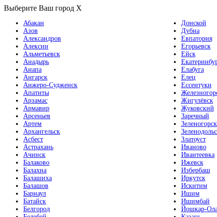
Выберите Ваш город
X
Абакан
Донской
Азов
Дубна
Александров
Евпатория
Алексин
Егорьевск
Альметьевск
Ейск
Анадырь
Екатеринбу
Анапа
Елабуга
Ангарск
Елец
Анжеро-Судженск
Ессентуки
Апатиты
Железногор
Арзамас
Жигулёвск
Армавир
Жуковский
Арсеньев
Заречный
Артем
Зеленогорск
Архангельск
Зеленодольс
Асбест
Златоуст
Астрахань
Иваново
Ачинск
Ивантеевка
Балаково
Ижевск
Балахна
Избербаш
Балашиха
Иркутск
Балашов
Искитим
Барнаул
Ишим
Батайск
Ишимбай
Белгород
Йошкар-Ол
Белебей
Казань