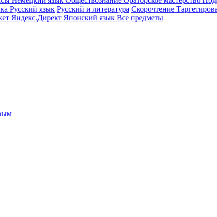
ссы
Немецкий язык
Обществознание
Ораторское мастерство
Под
ика
Русский язык
Русский и литература
Скорочтение
Таргетиров
кет
Яндекс.Директ
Японский язык
Все предметы
овым