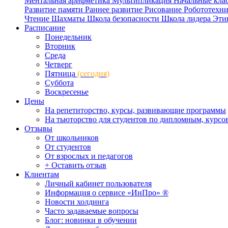
Ментальная арифметика
Мультипликация
Начальные кла
Развитие памяти
Раннее развитие
Рисование
Робототехн
Чтение
Шахматы
Школа безопасности
Школа лидера
Эти
Расписание
Понедельник
Вторник
Среда
Четверг
Пятница
(сегодня)
Суббота
Воскресенье
Цены
На репетиторство, курсы, развивающие программы
На тьюторство для студентов по дипломным, курс
Отзывы
От школьников
От студентов
От взрослых и педагогов
+ Оставить отзыв
Клиентам
Личный кабинет пользователя
Информация о сервисе «ИнПро» ®
Новости холдинга
Часто задаваемые вопросы
Блог: новинки в обучении