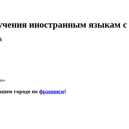
учения иностранным языкам с
й
ро»
ашем городе по
франшизе
!