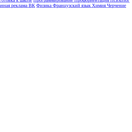
готовка к школе
Программирование
Профориентация
Психолог
анная реклама ВК
Физика
Французский язык
Химия
Черчение