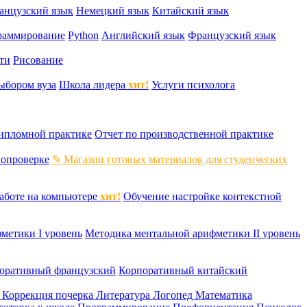
анцузский язык
Немецкий язык
Китайский язык
раммирование
Python
Английский язык
Французский язык
ти
Рисование
ыбором вуза
Школа лидера
хит!
Услуги психолога
дипломной практике
Отчет по производственной практике
мопроверке
✎ Магазин готовых материалов для студенческих
аботе на компьютере
хит!
Обучение настройке контекстной
метики I уровень
Методика ментальной арифметики II уровень
оративный французский
Корпоративный китайский
к
Коррекция почерка
Литература
Логопед
Математика