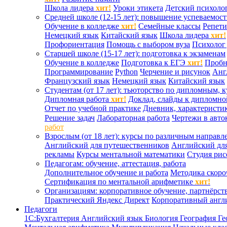
Школа лидера
хит!
Уроки этикета
Детский психоло
Средней школе (12-15 лет): повышение успеваемос
Обучение в колледже
хит!
Семейные классы
Репети
Немецкий язык
Китайский язык
Школа лидера
хит!
Профориентация
Помощь с выбором вуза
Психолог 
Старшей школе (15-17 лет): подготовка к экзаменам
Обучение в колледже
Подготовка к ЕГЭ
хит!
Проб
Программирование
Python
Черчение и рисунок
Анг
Французский язык
Немецкий язык
Китайский язык
Студентам (от 17 лет): тьюторство по дипломным, 
Дипломная работа
хит!
Доклад, слайды к дипломно
Отчет по учебной практике
Дневник, характеристик
Решение задач
Лабораторная работа
Чертежи в авто
работ
Взрослым (от 18 лет): курсы по различным направл
Английский для путешественников
Английский дл
рекламы
Курсы ментальной математики
Студия ри
Педагогам: обучение, аттестация, работа
Дополнительное обучение и работа
Методика скоро
Сертификация по ментальной арифметике
хит!
Организациям: корпоративное обучение, партнёрст
Практический Яндекс Директ
Корпоративный англ
Педагоги
1С:Бухгалтерия
Английский язык
Биология
География
Ге