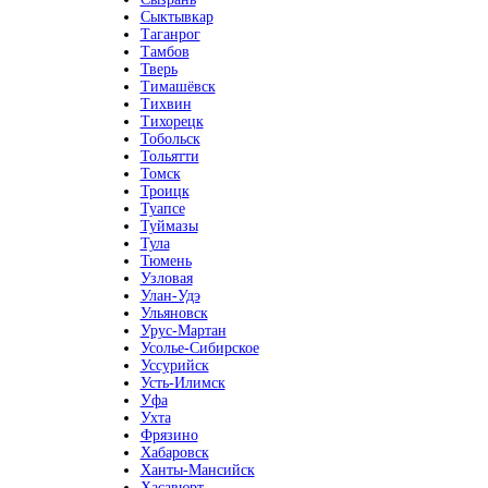
Сыктывкар
Таганрог
Тамбов
Тверь
Тимашёвск
Тихвин
Тихорецк
Тобольск
Тольятти
Томск
Троицк
Туапсе
Туймазы
Тула
Тюмень
Узловая
Улан-Удэ
Ульяновск
Урус-Мартан
Усолье-Сибирское
Уссурийск
Усть-Илимск
Уфа
Ухта
Фрязино
Хабаровск
Ханты-Мансийск
Хасавюрт