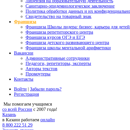
Лицензия на образовательную деятельность
Санитарно-эпидемиологическое заключение
Политика обработки данных и их конфиденциально
Свидетельство на товарный знак
Франшиза
Франшиза Школы лидера: бизнес, карьера для детей
Франшиза репетиторского центра
Франшиза курсов ОГЭ и ЕГЭ
Франшиза детского развивающего центра
Франшиза школы ментальной арифметики
Вакансии
Административные сотрудники
Педагоги, репетиторы, эксперты
Авторы текстов
Промоутеры
Контакты
Войти
|
Забыли пароль?
Регистрация
Мы помогаем учащимся
со всей России
с 2007 года!
Казань
в Казани работаем
онлайн
8 800 222 51 29