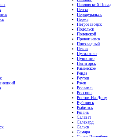
нск
Павловский Посад
к
Пенза
инск
Первоуральск
ск
Пермь
Петрозаводск
Подольск
Полевской
Прокопьевск
Прохладный
Псков
Путилково
Пушкино
Пятигорск
Раменское
Ревда
к
Реутов
знецкий
Ржев
к
Рославль
Россошь
Ростов-На-Дону
Рубцовск
Рыбинск
Рязань
Салават
Салехард
ск
Сальск
Самара
Санкт-Петербург