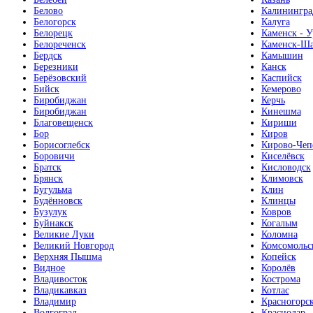
Белово
Калинингра
Белогорск
Калуга
Белорецк
Каменск - У
Белореченск
Каменск-Ша
Бердск
Камышин
Березники
Канск
Берёзовский
Каспийск
Бийск
Кемерово
Биробиджан
Керчь
Биробиджан
Кинешма
Благовещенск
Кириши
Бор
Киров
Борисоглебск
Кирово-Чеп
Боровичи
Киселёвск
Братск
Кисловодск
Брянск
Климовск
Бугульма
Клин
Будённовск
Клинцы
Бузулук
Ковров
Буйнакск
Когалым
Великие Луки
Коломна
Великий Новгород
Комсомольс
Верхняя Пышма
Копейск
Видное
Королёв
Владивосток
Кострома
Владикавказ
Котлас
Владимир
Красногорс
Волгоград
Краснодар