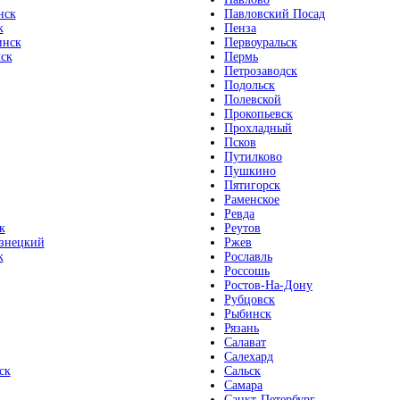
нск
Павловский Посад
к
Пенза
инск
Первоуральск
ск
Пермь
Петрозаводск
Подольск
Полевской
Прокопьевск
Прохладный
Псков
Путилково
Пушкино
Пятигорск
Раменское
Ревда
к
Реутов
знецкий
Ржев
к
Рославль
Россошь
Ростов-На-Дону
Рубцовск
Рыбинск
Рязань
Салават
Салехард
ск
Сальск
Самара
Санкт-Петербург