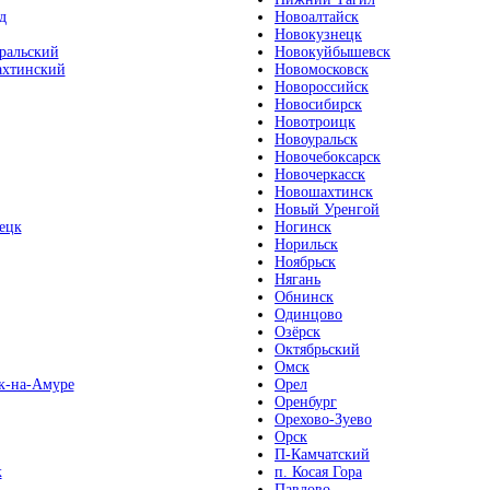
д
Новоалтайск
Новокузнецк
ральский
Новокуйбышевск
хтинский
Новомосковск
Новороссийск
Новосибирск
Новотроицк
Новоуральск
Новочебоксарск
Новочеркасск
Новошахтинск
Новый Уренгой
ецк
Ногинск
Норильск
Ноябрьск
Нягань
Обнинск
Одинцово
Озёрск
Октябрьский
Омск
к-на-Амуре
Орел
Оренбург
Орехово-Зуево
Орск
П-Камчатский
к
п. Косая Гора
Павлово