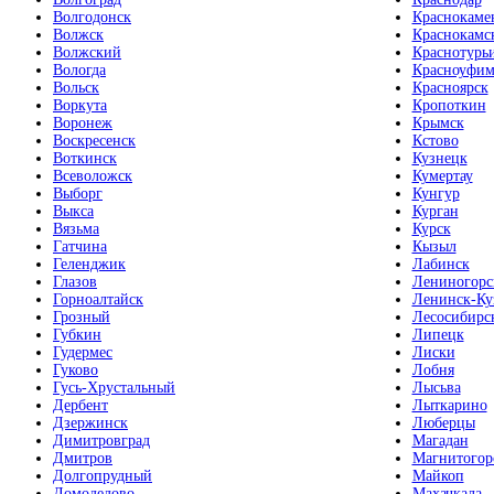
Волгодонск
Краснокаме
Волжск
Краснокамс
Волжский
Краснотурь
Вологда
Красноуфим
Вольск
Красноярск
Воркута
Кропоткин
Воронеж
Крымск
Воскресенск
Кстово
Воткинск
Кузнецк
Всеволожск
Кумертау
Выборг
Кунгур
Выкса
Курган
Вязьма
Курск
Гатчина
Кызыл
Геленджик
Лабинск
Глазов
Лениногорс
Горноалтайск
Ленинск-Ку
Грозный
Лесосибирс
Губкин
Липецк
Гудермес
Лиски
Гуково
Лобня
Гусь-Хрустальный
Лысьва
Дербент
Лыткарино
Дзержинск
Люберцы
Димитровград
Магадан
Дмитров
Магнитогор
Долгопрудный
Майкоп
Домодедово
Махачкала