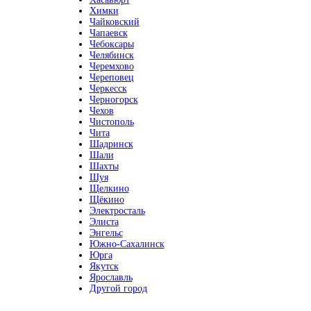
Химки
Чайковский
Чапаевск
Чебоксары
Челябинск
Черемхово
Череповец
Черкесск
Черногорск
Чехов
Чистополь
Чита
Шадринск
Шали
Шахты
Шуя
Щелкино
Щёкино
Электросталь
Элиста
Энгельс
Южно-Сахалинск
Юрга
Якутск
Ярославль
Другой город