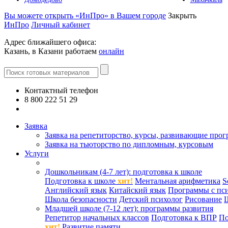
Вы можете открыть «ИнПро» в Вашем городе
Закрыть
ИнПро
Личный кабинет
Адрес ближайшего офиса:
Казань, в Казани работаем
онлайн
Контактный телефон
8 800 222 51 29
Все контакты
Заявка
Заявка на репетиторство, курсы, развивающие про
Заявка на тьюторство по дипломным, курсовым
Услуги
Дошкольникам (4-7 лет): подготовка к школе
Подготовка к школе
хит!
Ментальная арифметика
S
Английский язык
Китайский язык
Программы с пс
Школа безопасности
Детский психолог
Рисование
Младшей школе (7-12 лет): программы развития
Репетитор начальных классов
Подготовка к ВПР
По
хит!
Развитие памяти