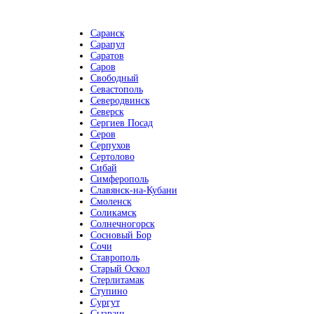
Саранск
Сарапул
Саратов
Саров
Свободный
Севастополь
Северодвинск
Северск
Сергиев Посад
Серов
Серпухов
Сертолово
Сибай
Симферополь
Славянск-на-Кубани
Смоленск
Соликамск
Солнечногорск
Сосновый Бор
Сочи
Ставрополь
Старый Оскол
Стерлитамак
Ступино
Сургут
Сызрань