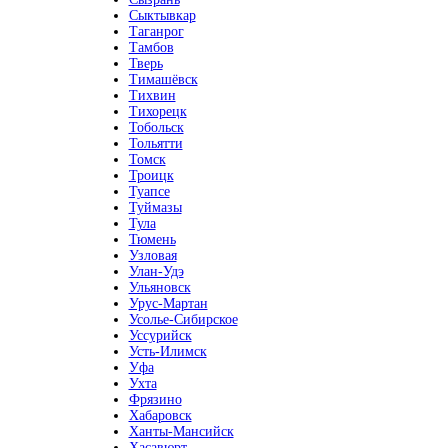
Сыктывкар
Таганрог
Тамбов
Тверь
Тимашёвск
Тихвин
Тихорецк
Тобольск
Тольятти
Томск
Троицк
Туапсе
Туймазы
Тула
Тюмень
Узловая
Улан-Удэ
Ульяновск
Урус-Мартан
Усолье-Сибирское
Уссурийск
Усть-Илимск
Уфа
Ухта
Фрязино
Хабаровск
Ханты-Мансийск
Хасавюрт