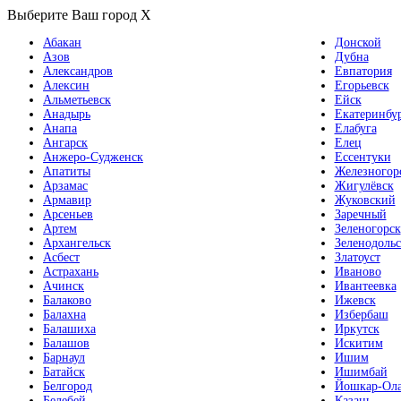
Выберите Ваш город
X
Абакан
Донской
Азов
Дубна
Александров
Евпатория
Алексин
Егорьевск
Альметьевск
Ейск
Анадырь
Екатеринбу
Анапа
Елабуга
Ангарск
Елец
Анжеро-Судженск
Ессентуки
Апатиты
Железногор
Арзамас
Жигулёвск
Армавир
Жуковский
Арсеньев
Заречный
Артем
Зеленогорск
Архангельск
Зеленодольс
Асбест
Златоуст
Астрахань
Иваново
Ачинск
Ивантеевка
Балаково
Ижевск
Балахна
Избербаш
Балашиха
Иркутск
Балашов
Искитим
Барнаул
Ишим
Батайск
Ишимбай
Белгород
Йошкар-Ол
Белебей
Казань