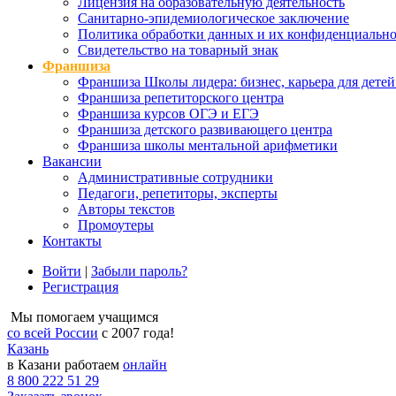
Лицензия на образовательную деятельность
Санитарно-эпидемиологическое заключение
Политика обработки данных и их конфиденциально
Свидетельство на товарный знак
Франшиза
Франшиза Школы лидера: бизнес, карьера для детей
Франшиза репетиторского центра
Франшиза курсов ОГЭ и ЕГЭ
Франшиза детского развивающего центра
Франшиза школы ментальной арифметики
Вакансии
Административные сотрудники
Педагоги, репетиторы, эксперты
Авторы текстов
Промоутеры
Контакты
Войти
|
Забыли пароль?
Регистрация
Мы помогаем учащимся
со всей России
с 2007 года!
Казань
в Казани работаем
онлайн
8 800 222 51 29