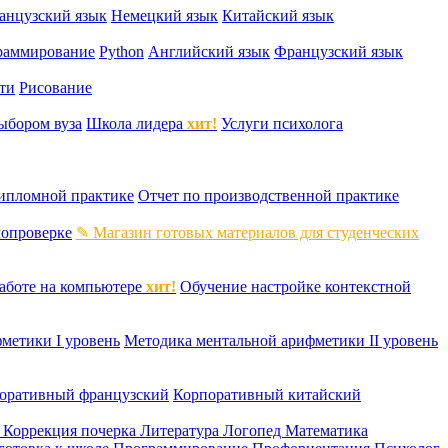
анцузский язык
Немецкий язык
Китайский язык
раммирование
Python
Английский язык
Французский язык
ти
Рисование
ыбором вуза
Школа лидера
хит!
Услуги психолога
дипломной практике
Отчет по производственной практике
мопроверке
✎ Магазин готовых материалов для студенческих
аботе на компьютере
хит!
Обучение настройке контекстной
метики I уровень
Методика ментальной арифметики II уровень
оративный французский
Корпоративный китайский
к
Коррекция почерка
Литература
Логопед
Математика