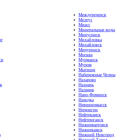
Междуреченск
Мелеуз
Миасс
Минеральные воды
Минусинск
рг
Михайловка
Михайловск
Мичуринск
Москва
ск
Мурманск
Муром
Мытищи
Набережные Челны
Назарово
к
Назрань
Нальчик
Наро-Фоминск
Находка
Невинномысск
Нерюнгри
Нефтекамск
Нефтеюганск
Нижневартовск
Нижнекамск
а
Нижний Новгород
Нижний Тагил