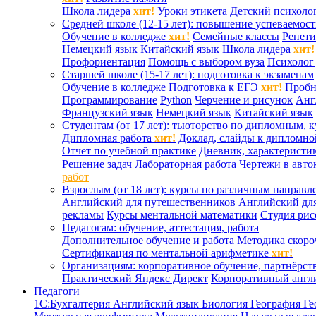
Школа лидера
хит!
Уроки этикета
Детский психоло
Средней школе (12-15 лет): повышение успеваемос
Обучение в колледже
хит!
Семейные классы
Репети
Немецкий язык
Китайский язык
Школа лидера
хит!
Профориентация
Помощь с выбором вуза
Психолог 
Старшей школе (15-17 лет): подготовка к экзаменам
Обучение в колледже
Подготовка к ЕГЭ
хит!
Проб
Программирование
Python
Черчение и рисунок
Анг
Французский язык
Немецкий язык
Китайский язык
Студентам (от 17 лет): тьюторство по дипломным, 
Дипломная работа
хит!
Доклад, слайды к дипломно
Отчет по учебной практике
Дневник, характеристик
Решение задач
Лабораторная работа
Чертежи в авто
работ
Взрослым (от 18 лет): курсы по различным направл
Английский для путешественников
Английский дл
рекламы
Курсы ментальной математики
Студия ри
Педагогам: обучение, аттестация, работа
Дополнительное обучение и работа
Методика скоро
Сертификация по ментальной арифметике
хит!
Организациям: корпоративное обучение, партнёрст
Практический Яндекс Директ
Корпоративный англ
Педагоги
1С:Бухгалтерия
Английский язык
Биология
География
Ге