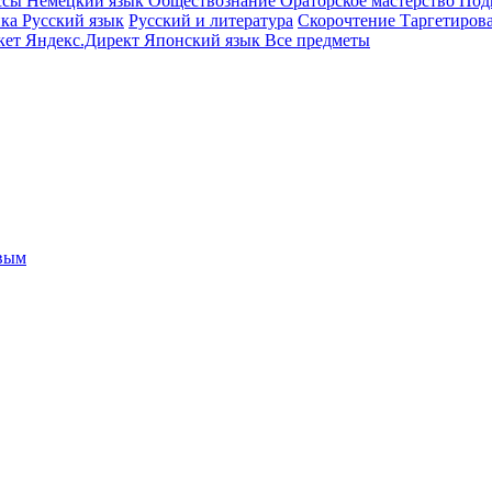
ссы
Немецкий язык
Обществознание
Ораторское мастерство
Под
ика
Русский язык
Русский и литература
Скорочтение
Таргетиров
кет
Яндекс.Директ
Японский язык
Все предметы
овым