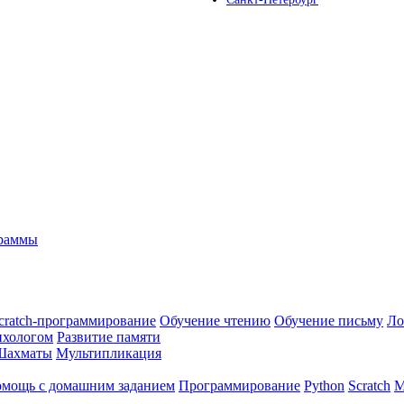
граммы
cratch-программирование
Обучение чтению
Обучение письму
Ло
ихологом
Развитие памяти
Шахматы
Мультипликация
мощь с домашним заданием
Программирование
Python
Scratch
М