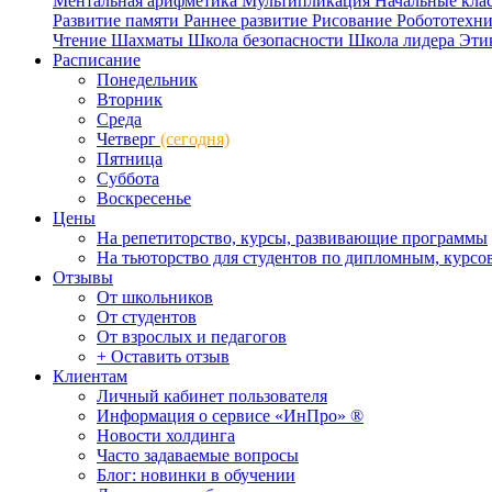
Ментальная арифметика
Мультипликация
Начальные кла
Развитие памяти
Раннее развитие
Рисование
Робототехн
Чтение
Шахматы
Школа безопасности
Школа лидера
Эти
Расписание
Понедельник
Вторник
Среда
Четверг
(сегодня)
Пятница
Суббота
Воскресенье
Цены
На репетиторство, курсы, развивающие программы
На тьюторство для студентов по дипломным, курс
Отзывы
От школьников
От студентов
От взрослых и педагогов
+ Оставить отзыв
Клиентам
Личный кабинет пользователя
Информация о сервисе «ИнПро» ®
Новости холдинга
Часто задаваемые вопросы
Блог: новинки в обучении