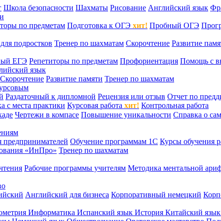
г
Школа безопасности
Шахматы
Рисование
Английский язык
Фр
ти
торы по предметам
Подготовка к ОГЭ
хит!
Пробный ОГЭ
Прог
для подростков
Тренер по шахматам
Скорочтение
Развитие памя
ный ЕГЭ
Репетиторы по предметам
Профориентация
Помощь с в
лийский язык
Скорочтение
Развитие памяти
Тренер по шахматам
курсовым
й
Раздаточный к дипломной
Рецензия или отзыв
Отчет по пред
а с места практики
Курсовая работа
хит!
Контрольная работа
каде
Чертежи в компасе
Повышение уникальности
Справка о са
ениям
я предпринимателей
Обучение программам 1С
Курсы обучения р
сования «ИнПро»
Тренер по шахматам
чтения
Рабочие программы учителям
Методика ментальной ариф
во
ийский
Английский для бизнеса
Корпоративный немецкий
Корп
ометрия
Информатика
Испанский язык
История
Китайский язы