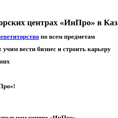
торских центрах «ИнПро» в Ка
епетиторство
по всем предметам
 учим вести бизнес и строить карьеру
тних
Про»!
вательном центре «ИнПро»