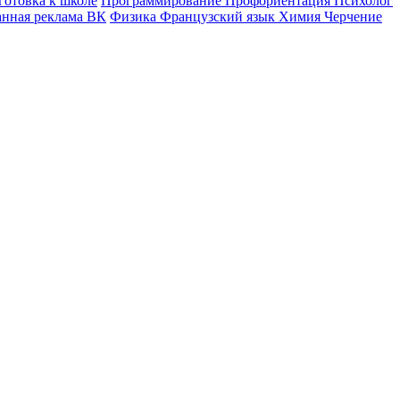
готовка к школе
Программирование
Профориентация
Психолог
анная реклама ВК
Физика
Французский язык
Химия
Черчение