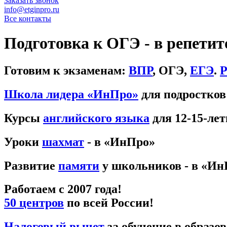
Заказать звонок
info@etginpro.ru
Все контакты
Подготовка к ОГЭ - в репети
Готовим к экзаменам:
ВПР
, ОГЭ,
ЕГЭ
.
Р
Школа лидера «ИнПро»
для подростков:
Курсы
английского языка
для 12-15-ле
Уроки
шахмат
- в «ИнПро»
Развитие
памяти
у школьников - в «Ин
Работаем с 2007 года!
50 центров
по всей России!
Налоговый вычет
за обучение в образо