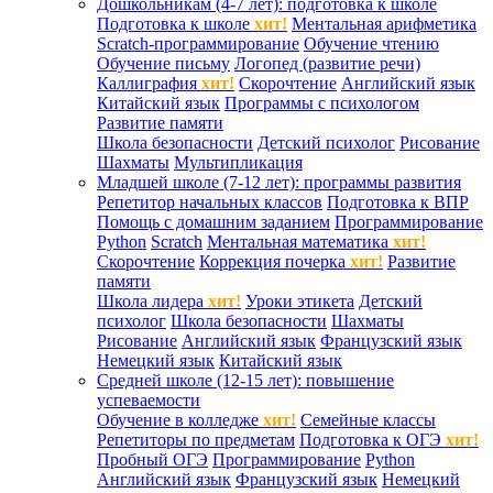
Дошкольникам (4-7 лет): подготовка к школе
Подготовка к школе
хит!
Ментальная арифметика
Scratch-программирование
Обучение чтению
Обучение письму
Логопед (развитие речи)
Каллиграфия
хит!
Скорочтение
Английский язык
Китайский язык
Программы с психологом
Развитие памяти
Школа безопасности
Детский психолог
Рисование
Шахматы
Мультипликация
Младшей школе (7-12 лет): программы развития
Репетитор начальных классов
Подготовка к ВПР
Помощь с домашним заданием
Программирование
Python
Scratch
Ментальная математика
хит!
Скорочтение
Коррекция почерка
хит!
Развитие
памяти
Школа лидера
хит!
Уроки этикета
Детский
психолог
Школа безопасности
Шахматы
Рисование
Английский язык
Французский язык
Немецкий язык
Китайский язык
Средней школе (12-15 лет): повышение
успеваемости
Обучение в колледже
хит!
Семейные классы
Репетиторы по предметам
Подготовка к ОГЭ
хит!
Пробный ОГЭ
Программирование
Python
Английский язык
Французский язык
Немецкий