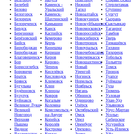
Белебей
Каменск -
Нижний
Стерлитамак
Белово
Уральский
Тагил
Ступино
Белогорск
Каменск-
Новоалтайск
Сургут
Белорецк
Шахтинский
Новокузнецк
Сызрань
Белореченск
Камышин
Новокуйбышевск
Сыктывкар
Бердск
Канск
Новомосковск
Таганрог
Березники
Каспийск
Новороссийск
Тамбов
Берёзовский
Кемерово
Новосибирск
Тверь
Бийск
Керчь
Новотроицк
Тимашёвск
Биробиджан
Кинешма
Новоуральск
Тихвин
Биробиджан
Кириши
Новочебоксарск
Тихорецк
Благовещенск
Киров
Новочеркасск
Тобольск
Бор
Кирово-
Новошахтинск
Тольятти
Борисоглебск
Чепецк
Новый
Томск
Боровичи
Киселёвск
Уренгой
Троицк
Братск
Кисловодск
Ногинск
Туапсе
Брянск
Климовск
Норильск
Туймазы
Бугульма
Клин
Ноябрьск
Тула
Будённовск
Клинцы
Нягань
Тюмень
Бузулук
Ковров
Обнинск
Узловая
Буйнакск
Когалым
Одинцово
Улан-Удэ
Великие Луки
Коломна
Озёрск
Ульяновск
Великий
Комсомольск-
Октябрьский
Урус-Мартан
Новгород
на-Амуре
Омск
Усолье-
Верхняя
Копейск
Орел
Сибирское
Пышма
Королёв
Оренбург
Уссурийск
Видное
Кострома
Орехово-
Усть-Илимск
Владивосток
Котлас
Зуево
Уфа