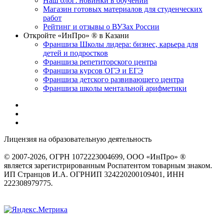
Наш блог: новинки в обучении
Магазин готовых материалов для студенческих
работ
Рейтинг и отзывы о ВУЗах России
Откройте «ИнПро» ® в Казани
Франшиза Школы лидера: бизнес, карьера для
детей и подростков
Франшиза репетиторского центра
Франшиза курсов ОГЭ и ЕГЭ
Франшиза детского развивающего центра
Франшиза школы ментальной арифметики
Лицензия на образовательную деятельность
серия 22Л01 №
0002491
© 2007-2026, ОГРН 1072223004699, ООО «ИнПро» ®
является зарегистрированным Роспатентом товарным знаком.
ИП Странцов И.А. ОГРНИП 324220200109401, ИНН
222308979775.
Разработка сайтов
веб-студия «Rouks»