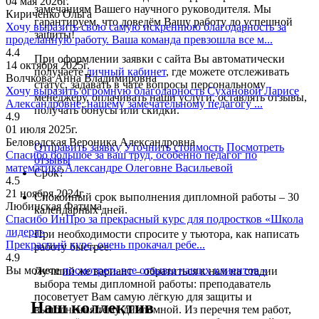
04 мая 2026г.
замечаниям Вашего научного руководителя. Мы
Кириченко Ольга
гарантируем, что доведём Вашу работу до успешной
Хочу выразить свою самую искреннюю благодарность за
защиты!
проделанную работу. Ваша команда превзошла все м...
4.4
При оформлении заявки с сайта Вы автоматически
14 октября 2025г.
получаете
личный кабинет
, где можете отслеживать
Волчкова Анна Владимировна
статус, задавать в чате вопросы персональному
Хочу выразить огромную благодарность Сухановой Ларисе
менеджеру, оплачивать наши услуги, оставлять отзывы,
Александровне, нашему замечательному педагогу ...
получать бонусы или скидки.
4.9
01 июля 2025г.
Беловодская Вероника Александровна
Отправить заявку
Уточнить стоимость
Посмотреть
Спасибо большое за ваш труд, особенно педагог по
отзывы
математике Александре Олеговне Васильевой
Срок?
4.5
21 ноября 2024г.
Спокойный срок выполнения дипломной работы – 30
Любинская Фатима
календарных дней.
Спасибо ИнПро за прекрасный курс для подростков «Школа
лидера»
При необходимости спросите у тьютора, как написать
Прекрасный курс, очень прокачал ребе...
работу быстрее.
4.9
Вы можете
посмотреть все отзывы наших клиентов »
Лучший же вариант – обратиться к нам на стадии
выбора темы дипломной работы: преподаватель
посоветует Вам самую лёгкую для защиты и
Наш коллектив
выполнения тему дипломной. Из перечня тем работ,