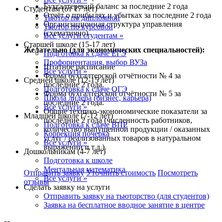
Бухгалтерский баланс за последние 2 года
Студентам (от 17 лет)
Отчёт о прибылях и убытках за последние 2 года
Тьютор по дипломной
Организационная структура управления
Тьютор по курсовой
(схематично)
Все услуги студентам »
Старшей школе (15-17 лет)
Желательно (для экономических специальностей):
Подготовка к сдаче ЕГЭ
Профориентация, выбор ВУЗа
Штатное расписание
Все услуги »
Форма бухгалтерской отчётности № 4 за
Средней школе (12-15 лет)
последние 2 года.
Подготовка к сдаче ОГЭ
Форма бухгалтерской отчётности № 5 за
Школа лидера (бизнес, карьера)
последние 2 года.
Все услуги »
Общие технико-эконономические показатели за
Младшей школе (7-12 лет)
последние 2 года (численность работников,
Подготовка к сдаче ВПР
количество выпущенной продукции / оказанных
Коррекция почерка
услуг / реализованных товаров в натуральном
Все услуги »
выражении и т.д.).
Дошкольникам (4-7 лет)
Подготовка к школе
Ментальная математика
Отправить заявку
Уточнить стоимость
Посмотреть
Все услуги »
отзывы
Сделать заявку на услуги
Отправить заявку на тьюторство (для студентов)
Заявка на бесплатное вводное занятие в центре