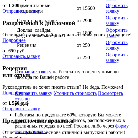
от
1 200
руб
- гуманитарные
Оформить
от 15600
Отправить заявку
дисциплины
заявку
Оформить
Отчёт по практике
от 2900
Раздаточный к дипломной
заявку
Доклад, слайды,
Оформить
от 1800
Отличный раздаточный материал - основа успеха на защите!
раздаточный материал
заявку
Подробнее
Оформить
Рецензия
от 250
заявку
от
650
руб
Оформить
Отправить заявку
Отзыв
от 250
заявку
Рецензия
Отправьте заявку
на бесплатную оценку помощи
или отзыв
тьютора по Вашей работе
Руководитель не хочет писать отзыв? Не беда. Поможем!
Подробнее
Отправить заявку
Уточнить стоимость
Посмотреть
отзывы
от
1 550
руб
Расчет
Отправить заявку
Работаем по предоплате 60%, которую Вы можете
Преддипломная практика
внести в одном из наших офисов, расположенных в
различных городах по всей России, либо через
форму
онлайн оплаты
.
Отчет по практике - основа отличной выпускной работы!
Подробнее