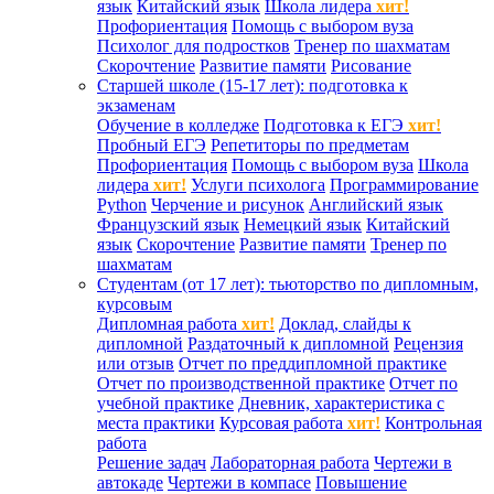
язык
Китайский язык
Школа лидера
хит!
Профориентация
Помощь с выбором вуза
Психолог для подростков
Тренер по шахматам
Скорочтение
Развитие памяти
Рисование
Старшей школе (15-17 лет): подготовка к
экзаменам
Обучение в колледже
Подготовка к ЕГЭ
хит!
Пробный ЕГЭ
Репетиторы по предметам
Профориентация
Помощь с выбором вуза
Школа
лидера
хит!
Услуги психолога
Программирование
Python
Черчение и рисунок
Английский язык
Французский язык
Немецкий язык
Китайский
язык
Скорочтение
Развитие памяти
Тренер по
шахматам
Студентам (от 17 лет): тьюторство по дипломным,
курсовым
Дипломная работа
хит!
Доклад, слайды к
дипломной
Раздаточный к дипломной
Рецензия
или отзыв
Отчет по преддипломной практике
Отчет по производственной практике
Отчет по
учебной практике
Дневник, характеристика с
места практики
Курсовая работа
хит!
Контрольная
работа
Решение задач
Лабораторная работа
Чертежи в
автокаде
Чертежи в компасе
Повышение