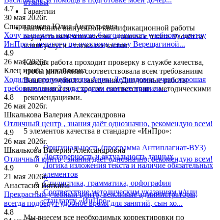
отзывы
4.7
Гарантии
30 мая 2026г.
Спиридонова Юлия Анатольевна
Написание выпускной квалификационной работы
Хочу выразить искреннюю благодарность учебному центру
осуществляется по частям, начиная с плана. Расчёт за
ИнПро и педагогу по русскому языку Верещагиной...
наши услуги - также по частям.
4.9
26 мая 2026г.
Каждая работа проходит проверку в службе качества,
Клец ирина михайловна
чтобы дипломная соответствовала всем требованиям
Ходили к преподавателю Анны Леонидовна очень хорошая
Вашего учебного заведения. Дипломные работы
требовотельная 2 года ходили нам все нравила...
выполняются в строгом соответствии с методическими
4.8
рекомендациями.
26 мая 2026г.
Шкалькова Валерия Александровна
Отличный центр , знания даёт однозначно, рекомендую всем!
5 элементов качества в стандарте «ИнПро»:
4.9
26 мая 2026г.
Оригинальность (программа Антиплагиат-ВУЗ)
Шкалькова Валерия Александровна
Достоверность и актуальность данных
Отличный центр , знания даёт однозначно, рекомендую всем!
Логика изложения текста и наличие обязательных
4.9
элементов
21 мая 2026г.
Стилистика, грамматика, орфография
Анастасия Вяткина
Соответствие методическим указаниям и/или
Прекрасный учебный центр, вежливые администраторы,
стандарту «ИнПро»
всегда подберут удобное время для занятий, сын хо...
4.8
Мы внесем все необходимык корректировки по