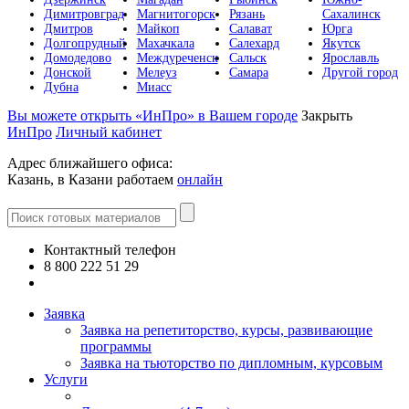
Димитровград
Магнитогорск
Рязань
Сахалинск
Дмитров
Майкоп
Салават
Юрга
Долгопрудный
Махачкала
Салехард
Якутск
Домодедово
Междуреченск
Сальск
Ярославль
Донской
Мелеуз
Самара
Другой город
Дубна
Миасс
Вы можете открыть «ИнПро» в Вашем городе
Закрыть
ИнПро
Личный кабинет
Адрес ближайшего офиса:
Казань, в Казани работаем
онлайн
Контактный телефон
8 800 222 51 29
Все контакты
Заявка
Заявка на репетиторство, курсы, развивающие
программы
Заявка на тьюторство по дипломным, курсовым
Услуги