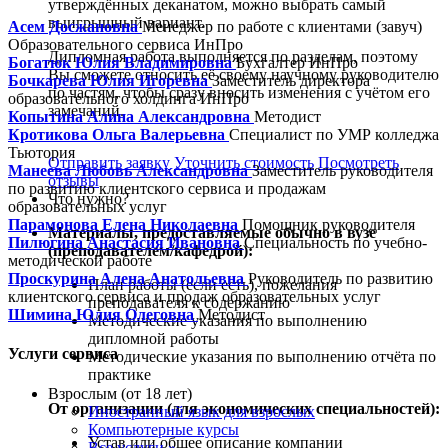
утверждённых деканатом, можно выбрать самый
выигрышный вариант.
Асем Досжановна
Менеджер по работе с клиентами (завуч)
Образовательного сервиса ИнПро
Дипломная работа выполняется по разделам, поэтому
Богатюк Юлия Владимировна
Бухгалтер ИнПро
Вы сможете относить её своему научному руководителю
Бочкарева Юлия Игоревна
Заместитель директора
по частям, чтобы сразу вносить изменения с учётом его
образовательного холдинга ИнПро
замечаний.
Копытина Алина Александровна
Методист
Кротикова Ольга Валерьевна
Специалист по УМР колледжа
Тьютория
Отправить заявку
Уточнить стоимость
Посмотреть
Манеева Любовь Александровна
Заместитель руководителя
отзывы
по развитию клиентского сервиса и продажам
Что нужно?
образовательных услуг
Парамонова Елена Николаевна
Помощник руководителя
Материалы, предоставляемые обычно в вузе
Пилюгина Анастасия Ивановна
Специальность по учебно-
(преподавателем/кафедрой):
методической работе
Проскурина Алена Анатольевна
Руководитель по развитию
План работы (если есть), пожелания
клиентского сервиса и продаж образовательных услуг
преподавателя к содержанию
Шимина Юлия Олеговна
Методист
Методические указания по выполнению
дипломной работы
Услуги сервиса
Методические указания по выполнению отчёта по
практике
Взрослым (от 18 лет)
От организации (для экономических специальностей):
Иностранный язык для взрослых
Компьютерные курсы
Устав или общее описание компании
Все услуги »