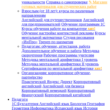
уникальности
Справка о самопроверке
✎ Магазин
готовых материалов для студенческих работ
Взрослым (от 18 лет): курсы по различным
направлениям
Английский для путешественников
Английский
для предпринимателей
Обучение программам 1С
Курсы обучения работе на компьютере
хит!
Обучение настройке контекстной рекламы
Курсы
ментальной математики
Студия рисования
«ИнПро»
Тренер по шахматам
Педагогам: обучение, аттестация, работа
Дополнительное обучение и работа
Методика
скорочтения
Рабочие программы учителям
Методика ментальной арифметики I уровень
Методика ментальной арифметики II уровень
Сертификация по ментальной арифметике
хит!
Организациям: корпоративное обучение,
партнёрство
Практический Яндекс Директ
Корпоративный
английский
Английский для бизнеса
Корпоративный немецкий
Корпоративный
французский
Корпоративный китайский
Педагоги
1С:Бухгалтерия
Английский язык
Биология
География
Геометрия
Информатика
Испанский язык
История