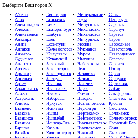
Выберите Ваш город
X
Абакан
Евпатория
Минеральные
Санкт-
Азов
Егорьевск
воды
Петербург
Александров
Ейск
Минусинск
Саранск
Алексин
Екатеринбург
Михайловка
Сарапул
Альметьевск
Елабуга
Михайловск
Саратов
Анадырь
Елец
Мичуринск
Саров
Анапа
Ессентуки
Москва
Свободный
Ангарск
Железногорск
Мурманск
Севастополь
Анжеро-
Жигулёвск
Муром
Северодвинск
Судженск
Жуковский
Мытищи
Северск
Апатиты
Заречный
Набережные
Сергиев
Арзамас
Зеленогорск
Челны
Посад
Армавир
Зеленодольск
Назарово
Серов
Арсеньев
Златоуст
Назрань
Серпухов
Артем
Иваново
Нальчик
Сертолово
Архангельск
Ивантеевка
Наро-
Сибай
Асбест
Ижевск
Фоминск
Симферополь
Астрахань
Избербаш
Находка
Славянск-на-
Ачинск
Иркутск
Невинномысск
Кубани
Балаково
Искитим
Нерюнгри
Смоленск
Балахна
Ишим
Нефтекамск
Соликамск
Балашиха
Ишимбай
Нефтеюганск
Солнечногорск
Балашов
Йошкар-Ола
Нижневартовск
Сосновый Бор
Барнаул
Казань
Нижнекамск
Сочи
Батайск
Калининград
Нижний
Ставрополь
Белгород
Калуга
Новгород
Старый Оскол