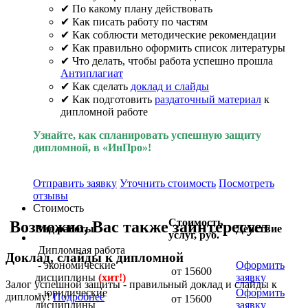
✔ По какому плану действовать
✔ Как писать работу по частям
✔ Как соблюсти методические рекомендации
✔ Как правильно оформить список литературы
✔ Что делать, чтобы работа успешно прошла
Антиплагиат
✔ Как сделать
доклад и слайды
✔ Как подготовить
раздаточный материал
к
дипломной работе
Узнайте, как спланировать успешную защиту
дипломной, в «ИнПро»!
Отправить заявку
Уточнить стоимость
Посмотреть
отзывы
Стоимость
Стоимость
Возможно, Вас также заинтересует
Вид работы
Действие
услуг, руб.
Дипломная работа
Доклад, слайды к дипломной
- экономические
Оформить
от 15600
дисциплины
(хит!)
заявку
Залог успешной защиты - правильный доклад и слайды к
- юридические
Оформить
диплому!
Подробнее
от 15600
дисциплины
заявку