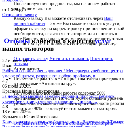
После получения предоплаты, мы начинаем работать
над Вашим заказом.
от
1 500
руб
Отправить заявку
Каждую заявку Вы можете отслеживать через
Ваш
личный кабинет
. Там же Вы сможете оплатить услуги,
оформить заявку на корректировку при появлении такой
необходимости, связаться с тьютором или написать в
чате Вашему персональному менеджеру, оставить отзыв
Отзывы
клиентов о качестве
услуг
о наших услугах и получить соответствующий бонус.
наших тьюторов
Отправить заявку
Уточнить стоимость
Посмотреть
22 июля 2026г.
отзывы
Иван
Антиплагиат
Работой сервиса очень доволен! Менеджеры учебного центра
умеют общаться, разрешают любую проблему, в...
Письменные работы в «ИнПро» тщательно проверяются
4.7
в программе «Антиплагиат.ру».
06 июля 2026г.
Краснова Ирина Викторовна
По умолчанию все наши работы содержат 50%
За несколько месяцев заметен хороший прогресс: ребёнок
оригинального текста. Но если нужен больший уровень
увереннее читает, считает, а главное — появил...
уникальности, можно повышать оригинальность работы
4.8
вплоть до 90% – согласуйте этот момент с тьютором.
18 июня 2026г.
Кузьменко Юлия Иосифовна
Хочу выразить огромную благодарность Верещагиной Тамаре
Отправить заявку
Уточнить стоимость
Посмотреть
Васильевне за помощь в подготовке моей дочер...