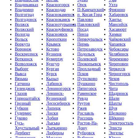
Владикавказ
Красногорск
Орск
Ухта
Владимир
Краснодар
П-Камчатский
Фрязино
Волгоград
Краснокаменск
п. Косая Гора
Хабаровск
Волгодонск
Краснокамск
Павлово
Ханты-
Волжск
Краснотурьинск
Павловский
Мансийск
Волжский
Красноуфимск
Посад
Хасавюрт
Вологда
Красноярск
Пенза
Химки
Вольск
Кропоткин
Первоуральск
Чайковский
Воркута
Крымск
Пермь
Чапаевск
Воронеж
Кстово
Петрозаводск
Чебоксары
Воскресенск
Кузнецк
Подольск
Челябинск
Воткинск
Кумертау
Полевской
Черемхово
Всеволожск
Кунгур
Прокопьевск
Череповец
Выборг
Курган
Прохладный
Черкесск
Выкса
Курск
Псков
Черногорск
Вязьма
Кызыл
Путилково
Чехов
Гатчина
Лабинск
Пушкино
Чистополь
Геленджик
Лениногорск
Пятигорск
Чита
Глазов
Ленинск-
Раменское
Шадринск
Горноалтайск
Кузнецкий
Ревда
Шали
Грозный
Лесосибирск
Реутов
Шахты
Губкин
Липецк
Ржев
Шуя
Гудермес
Лиски
Рославль
Щелкино
Гуково
Лобня
Россошь
Щёкино
Гусь-
Лысьва
Ростов-На-
Электросталь
Хрустальный
Лыткарино
Дону
Элиста
Дербент
Люберцы
Рубцовск
Энгельс
Дзержинск
Магадан
Рыбинск
Южно-