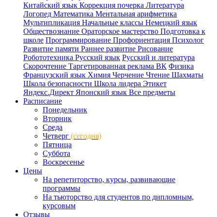
Китайский язык
Коррекция почерка
Литература
Логопед
Математика
Ментальная арифметика
Мультипликация
Начальные классы
Немецкий язык
Обществознание
Ораторское мастерство
Подготовка к
школе
Программирование
Профориентация
Психолог
Развитие памяти
Раннее развитие
Рисование
Робототехника
Русский язык
Русский и литература
Скорочтение
Таргетированная реклама ВК
Физика
Французский язык
Химия
Черчение
Чтение
Шахматы
Школа безопасности
Школа лидера
Этикет
Яндекс.Директ
Японский язык
Все предметы
Расписание
Понедельник
Вторник
Среда
Четверг
(сегодня)
Пятница
Суббота
Воскресенье
Цены
На репетиторство, курсы, развивающие
программы
На тьюторство для студентов по дипломным,
курсовым
Отзывы