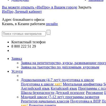
Вы можете открыть «ИнПро» в Вашем городе
Закрыть
ИнПро
Личный кабинет
Адрес ближайшего офиса:
Казань, в Казани работаем
онлайн
Контактный телефон
8 800 222 51 29
Все контакты
Заявка
Заявка на репетиторство, курсы, развивающие про
Заявка на тьюторство по дипломным, курсовым
Услуги
Дошкольникам (4-7 лет): подготовка к школе
Подготовка к школе
хит!
Ментальная арифметика
S
Английский язык
Китайский язык
Программы с пс
Школа безопасности
Детский психолог
Рисование
Младшей школе (7-12 лет): программы развития
Репетитор начальных классов
Подготовка к ВПР
По
хит!
Развитие памяти