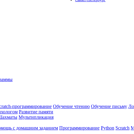
граммы
cratch-программирование
Обучение чтению
Обучение письму
Ло
ихологом
Развитие памяти
Шахматы
Мультипликация
мощь с домашним заданием
Программирование
Python
Scratch
М