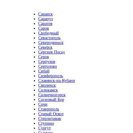
Саранск
Сарапул
Саратов
Саров
Свободный
Севастополь
Северодвинск
Северск
Сергиев Посад
Серов
Серпухов
Сертолово
Сибай
Симферополь
Славянск-на-Кубани
Смоленск
Соликамск
Солнечногорск
Сосновый Бор
Сочи
Ставрополь
Старый Оскол
Стерлитамак
Ступино
Сургут
Сызрань