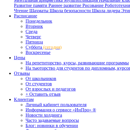
Ментальная арифметика
Мультипликация
Начальные кла
Развитие памяти
Раннее развитие
Рисование
Робототехн
Чтение
Шахматы
Школа безопасности
Школа лидера
Эти
Расписание
Понедельник
Вторник
Среда
Четверг
Пятница
Суббота
(сегодня)
Воскресенье
Цены
На репетиторство, курсы, развивающие программы
На тьюторство для студентов по дипломным, курс
Отзывы
От школьников
От студентов
От взрослых и педагогов
+ Оставить отзыв
Клиентам
Личный кабинет пользователя
Информация о сервисе «ИнПро» ®
Новости холдинга
Часто задаваемые вопросы
Блог: новинки в обучении