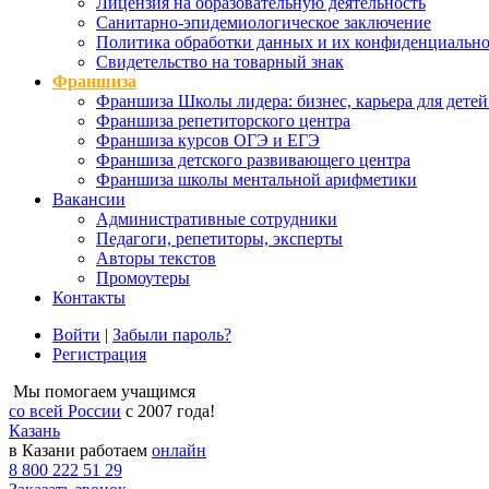
Лицензия на образовательную деятельность
Санитарно-эпидемиологическое заключение
Политика обработки данных и их конфиденциально
Свидетельство на товарный знак
Франшиза
Франшиза Школы лидера: бизнес, карьера для детей
Франшиза репетиторского центра
Франшиза курсов ОГЭ и ЕГЭ
Франшиза детского развивающего центра
Франшиза школы ментальной арифметики
Вакансии
Административные сотрудники
Педагоги, репетиторы, эксперты
Авторы текстов
Промоутеры
Контакты
Войти
|
Забыли пароль?
Регистрация
Мы помогаем учащимся
со всей России
с 2007 года!
Казань
в Казани работаем
онлайн
8 800 222 51 29