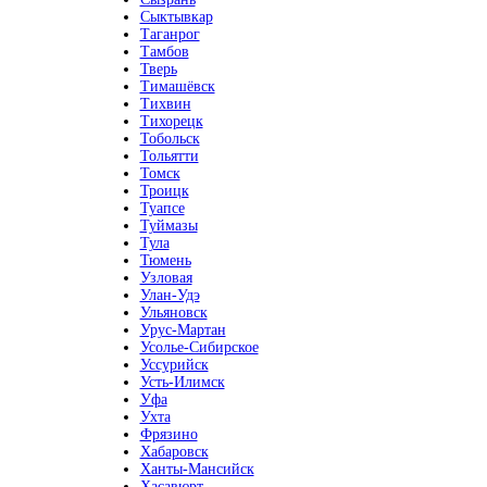
Сыктывкар
Таганрог
Тамбов
Тверь
Тимашёвск
Тихвин
Тихорецк
Тобольск
Тольятти
Томск
Троицк
Туапсе
Туймазы
Тула
Тюмень
Узловая
Улан-Удэ
Ульяновск
Урус-Мартан
Усолье-Сибирское
Уссурийск
Усть-Илимск
Уфа
Ухта
Фрязино
Хабаровск
Ханты-Мансийск
Хасавюрт