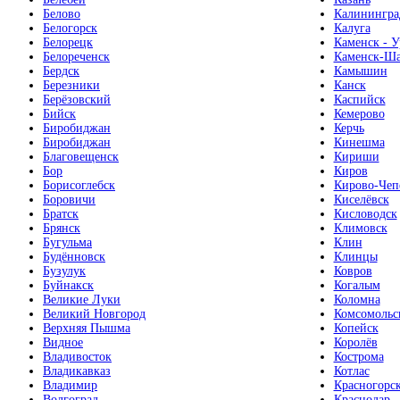
Белово
Калинингра
Белогорск
Калуга
Белорецк
Каменск - У
Белореченск
Каменск-Ша
Бердск
Камышин
Березники
Канск
Берёзовский
Каспийск
Бийск
Кемерово
Биробиджан
Керчь
Биробиджан
Кинешма
Благовещенск
Кириши
Бор
Киров
Борисоглебск
Кирово-Чеп
Боровичи
Киселёвск
Братск
Кисловодск
Брянск
Климовск
Бугульма
Клин
Будённовск
Клинцы
Бузулук
Ковров
Буйнакск
Когалым
Великие Луки
Коломна
Великий Новгород
Комсомольс
Верхняя Пышма
Копейск
Видное
Королёв
Владивосток
Кострома
Владикавказ
Котлас
Владимир
Красногорс
Волгоград
Краснодар