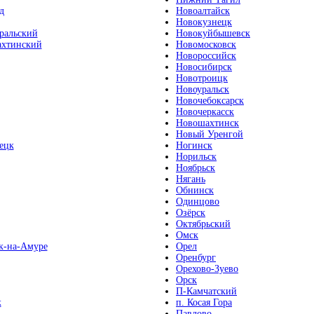
д
Новоалтайск
Новокузнецк
ральский
Новокуйбышевск
хтинский
Новомосковск
Новороссийск
Новосибирск
Новотроицк
Новоуральск
Новочебоксарск
Новочеркасск
Новошахтинск
Новый Уренгой
ецк
Ногинск
Норильск
Ноябрьск
Нягань
Обнинск
Одинцово
Озёрск
Октябрьский
Омск
к-на-Амуре
Орел
Оренбург
Орехово-Зуево
Орск
П-Камчатский
к
п. Косая Гора
Павлово