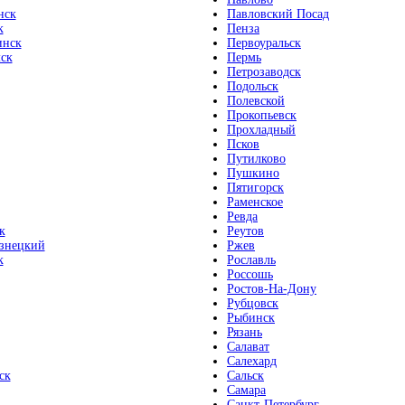
нск
Павловский Посад
к
Пенза
инск
Первоуральск
ск
Пермь
Петрозаводск
Подольск
Полевской
Прокопьевск
Прохладный
Псков
Путилково
Пушкино
Пятигорск
Раменское
Ревда
к
Реутов
знецкий
Ржев
к
Рославль
Россошь
Ростов-На-Дону
Рубцовск
Рыбинск
Рязань
Салават
Салехард
ск
Сальск
Самара
Санкт-Петербург