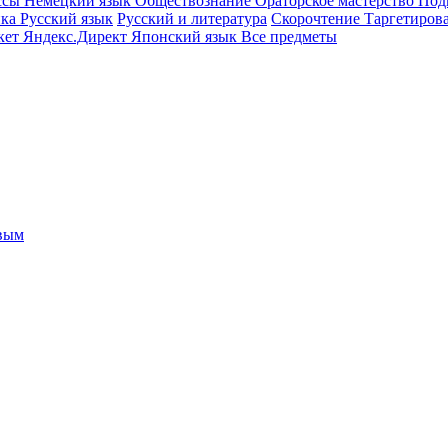
ссы
Немецкий язык
Обществознание
Ораторское мастерство
Под
ика
Русский язык
Русский и литература
Скорочтение
Таргетиров
кет
Яндекс.Директ
Японский язык
Все предметы
овым