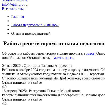
Заказать звонок
info@etginpro.ru
Все контакты
Главная
Работа педагогом в «ИнПро»
Отзывы преподавателей
Работа репетитором: отзывы педагого
Об условиях работы репетитором можно прочитать
здесь
. Опис
новый педагог. Оставить отзыв
можно здесь
.
04 мая 2026г.
Одинцова Татьяна Андреевна
Ребенок в ноябре 2024 года сломал ногу и пропустил много. О
знаниях. В этом учебном году готовила к сдаче ОГЭ. Персонал 
Спасибо большое всей команде ИнПро! Успехов, всего самого 
Отзыв написан:
на сайте
4.9
16 апреля 2025г.
Распутина Татьяна Михайловна
Работы выполняются качественно и своевременно. Можно дове
Отзыв написан:
на сайте
4.6