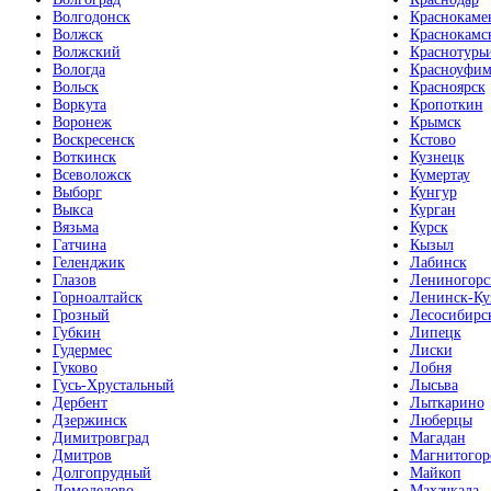
Волгодонск
Краснокаме
Волжск
Краснокамс
Волжский
Краснотурь
Вологда
Красноуфим
Вольск
Красноярск
Воркута
Кропоткин
Воронеж
Крымск
Воскресенск
Кстово
Воткинск
Кузнецк
Всеволожск
Кумертау
Выборг
Кунгур
Выкса
Курган
Вязьма
Курск
Гатчина
Кызыл
Геленджик
Лабинск
Глазов
Лениногорс
Горноалтайск
Ленинск-Ку
Грозный
Лесосибирс
Губкин
Липецк
Гудермес
Лиски
Гуково
Лобня
Гусь-Хрустальный
Лысьва
Дербент
Лыткарино
Дзержинск
Люберцы
Димитровград
Магадан
Дмитров
Магнитогор
Долгопрудный
Майкоп
Домодедово
Махачкала