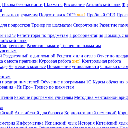
г
Школа безопасности
Шахматы
Рисование
Английский язык
Фр
ти
торы по предметам
Подготовка к ОГЭ
хит!
Пробный ОГЭ
Прог
для подростков
Тренер по шахматам
Скорочтение
Развитие памя
ный ЕГЭ
Репетиторы по предметам
Профориентация
Помощь с в
лийский язык
Скорочтение
Развитие памяти
Тренер по шахматам
курсовым
й
Раздаточный к дипломной
Рецензия или отзыв
Отчет по пред
а с места практики
Курсовая работа
хит!
Контрольная работа
каде
Чертежи в компасе
Повышение уникальности
Справка о са
ениям
я предпринимателей
Обучение программам 1С
Курсы обучения р
сования «ИнПро»
Тренер по шахматам
чтения
Рабочие программы учителям
Методика ментальной ариф
во
ийский
Английский для бизнеса
Корпоративный немецкий
Корп
ометрия
Информатика
Испанский язык
История
Китайский язы