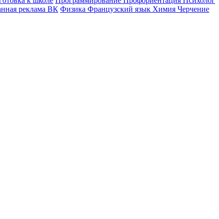
готовка к школе
Программирование
Профориентация
Психолог
анная реклама ВК
Физика
Французский язык
Химия
Черчение