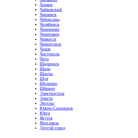
Химки
Чайковский
Чапаевск
Чебоксары
Челябинск
Черемхово
Череповец
Черкесск
Черногорск
Чехов
Чистополь
Чита
Шадринск
Шали
Шахты
Шуя
Щелкино
Щёкино
Электросталь
Элиста
Энгельс
Южно-Сахалинск
Юрга
Якутск
Ярославль
Другой город