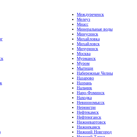
Междуреченск
Мелеуз
Миасс
Минеральные воды
Минусинск
рг
Михайловка
Михайловск
Мичуринск
Москва
ск
Мурманск
Муром
Мытищи
Набережные Челны
Назарово
к
Назрань
Нальчик
Наро-Фоминск
Находка
Невинномысск
Нерюнгри
Нефтекамск
Нефтеюганск
Нижневартовск
Нижнекамск
а
Нижний Новгород
Нижний Тагил