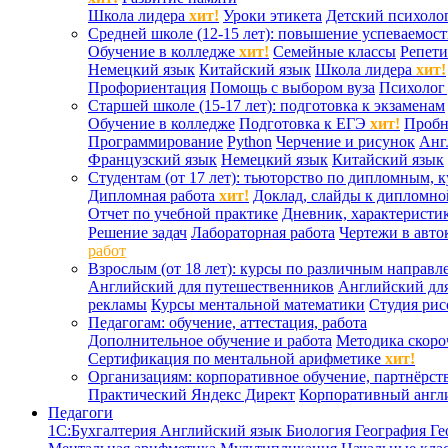
Школа лидера
хит!
Уроки этикета
Детский психоло
Средней школе (12-15 лет): повышение успеваемос
Обучение в колледже
хит!
Семейные классы
Репети
Немецкий язык
Китайский язык
Школа лидера
хит!
Профориентация
Помощь с выбором вуза
Психолог 
Старшей школе (15-17 лет): подготовка к экзаменам
Обучение в колледже
Подготовка к ЕГЭ
хит!
Проб
Программирование
Python
Черчение и рисунок
Анг
Французский язык
Немецкий язык
Китайский язык
Студентам (от 17 лет): тьюторство по дипломным, 
Дипломная работа
хит!
Доклад, слайды к дипломно
Отчет по учебной практике
Дневник, характеристик
Решение задач
Лабораторная работа
Чертежи в авто
работ
Взрослым (от 18 лет): курсы по различным направл
Английский для путешественников
Английский дл
рекламы
Курсы ментальной математики
Студия ри
Педагогам: обучение, аттестация, работа
Дополнительное обучение и работа
Методика скоро
Сертификация по ментальной арифметике
хит!
Организациям: корпоративное обучение, партнёрст
Практический Яндекс Директ
Корпоративный англ
Педагоги
1С:Бухгалтерия
Английский язык
Биология
География
Ге