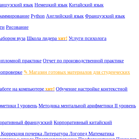
анцузский язык
Немецкий язык
Китайский язык
раммирование
Python
Английский язык
Французский язык
ти
Рисование
ыбором вуза
Школа лидера
хит!
Услуги психолога
дипломной практике
Отчет по производственной практике
мопроверке
✎ Магазин готовых материалов для студенческих
аботе на компьютере
хит!
Обучение настройке контекстной
метики I уровень
Методика ментальной арифметики II уровень
оративный французский
Корпоративный китайский
к
Коррекция почерка
Литература
Логопед
Математика